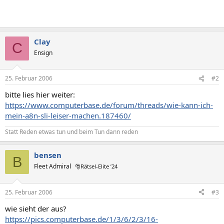
Clay
C
Ensign
25. Februar 2006
#2
bitte lies hier weiter:
https://www.computerbase.de/forum/threads/wie-kann-ich-
mein-a8n-sli-leiser-machen.187460/
Statt Reden etwas tun und beim Tun dann reden
bensen
B
Fleet Admiral
🎅Rätsel-Elite ’24
25. Februar 2006
#3
wie sieht der aus?
https://pics.computerbase.de/1/3/6/2/3/16-