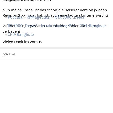
Regeln
Nun meine Frage: Ist das schon die "leisere" Version (wegen
Revision 2.xx) oder hab ich auch eine lauiten Lüfter erwischt?
Podcast
RAMageddon
RTX 5000 „Deals“
Würdet ihr nen passiven NorthbridgeKühler von Zalman
RX 9000 „Deals“
Ideale Gaming-PCs
GPU-Rangliste
verbauen?
CPU-Rangliste
Vielen Dank im voraus!