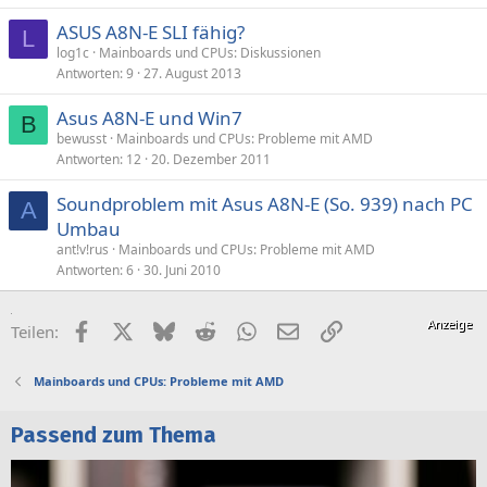
ASUS A8N-E SLI fähig?
L
log1c
Mainboards und CPUs: Diskussionen
Antworten
9
27. August 2013
Asus A8N-E und Win7
B
bewusst
Mainboards und CPUs: Probleme mit AMD
Antworten
12
20. Dezember 2011
Soundproblem mit Asus A8N-E (So. 939) nach PC
A
Umbau
ant!v!rus
Mainboards und CPUs: Probleme mit AMD
Antworten
6
30. Juni 2010
Facebook
X (Twitter)
Bluesky
Reddit
WhatsApp
E-Mail
Link
Teilen:
Mainboards und CPUs: Probleme mit AMD
Passend zum Thema