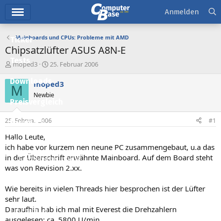
Hauptmenü
Anmelden
Mainboards und CPUs: Probleme mit AMD
Ticker
Chipsatzlüfter ASUS A8N-E
Tests
E
E
moped3
25. Februar 2006
r
r
Downloads
s
s
moped3
M
t
t
Newbie
e
e
Preisvergleich
l
l
l
l
25. Februar 2006
#1
Forum
e
t
r
a
Hallo Leute,
Aktuelles
m
ich habe vor kurzem nen neune PC zusammengebaut, u.a das
in der Überschrift erwähnte Mainboard. Auf dem Board steht
Empfohlene Inhalte
was von Revision 2.xx.
Neue Beiträge
Wie bereits in vielen Threads hier besprochen ist der Lüfter
Neueste Aktivitäten
sehr laut.
Daraufhin hab ich mal mit Everest die Drehzahlern
Leserartikel
ausgelesen: ca. 5800 U/min