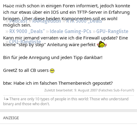
Regeln
Habe mich schon in einigen Foren informiert, jedoch konnte
ich nur etwas über ein IOS und ein TFTP-Server in Erfahrung
bringen. Über diese beiden Komponenten soll es wohl
Podcast
RAMageddon
RTX 5000 „Deals“
möglich sein.
RX 9000 „Deals“
Ideale Gaming-PCs
GPU-Rangliste
Kann mir jemand verraten wie ich die Firewall update? Eine
CPU-Rangliste
kleine "step by step" Anleitung wäre perfekt
Bin für jede Anregung und jeden Tipp dankbar!
GreetZ to all CB users
btw: Habe ich im falschen Themenbereich gepostet?
Zuletzt bearbeitet:
9. August 2007
(Falsches Sub-Forum?)
╘►There are only 10 types of people in this world: Those who understand
binary and those who don't.