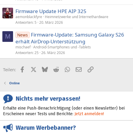
Firmware Update HPE AIP 325
aemonblackfyre
Heimnetzwerke und Internethardware
Antworten
5
20. März 2026
Firmware-Update: Samsung Galaxy S26
News
M
er­hält AirDrop-Unter­stützung
mischaef
Android-Smartphones und -Tablets
Antworten
25
26. März 2026
Facebook
X (Twitter)
Bluesky
Reddit
WhatsApp
E-Mail
Link
Teilen:
Online
Nichts mehr verpassen!
Erhalte eine Push-Benachrichtigung (oder einen Newsletter) bei
Erscheinen neuer Tests und Berichte:
Jetzt anmelden!
Warum Werbebanner?