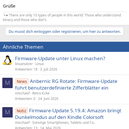
Grüße
╘►There are only 10 types of people in this world: Those who understand
binary and those who don't.
Du musst dich einloggen oder registrieren, um hier zu antworten.
Ähnliche Themen
Firmware-Update unter Linux machen?
linuxnutzer
Linux
Antworten
18
3. Juli 2026
Anbernic RG Rotate: Firmware-Update
News
M
führt benut­zer­definierte Zifferblätter ein
mischaef
Retro-Ecke
Antworten
0
24. Juni 2026
Firmware-Update 5.19.4: Amazon bringt
Notiz
M
Dunkelmodus auf den Kindle Colorsoft
mischaef
Sonstige Smartphones, Tablets und Co.
Antworten
13
14. Mai 2026