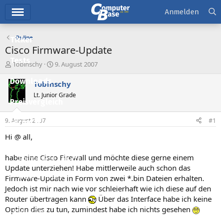
Hauptmenü
Anmelden
Online
Ticker
Cisco Firmware-Update
Tests
E
E
Tobinschy
9. August 2007
r
r
Downloads
s
s
Tobinschy
t
t
Lt. Junior Grade
e
e
Preisvergleich
l
l
l
l
9. August 2007
#1
Forum
e
t
r
a
Hi @ all,
Aktuelles
m
habe eine Cisco Firewall und möchte diese gerne einem
Empfohlene Inhalte
Update unterziehen! Habe mittlerweile auch schon das
Neue Beiträge
Firmware-Update in Form von zwei *.bin Dateien erhalten.
Jedoch ist mir nach wie vor schleierhaft wie ich diese auf den
Neueste Aktivitäten
Router übertragen kann
Über das Interface habe ich keine
Option dies zu tun, zumindest habe ich nichts gesehen
Leserartikel