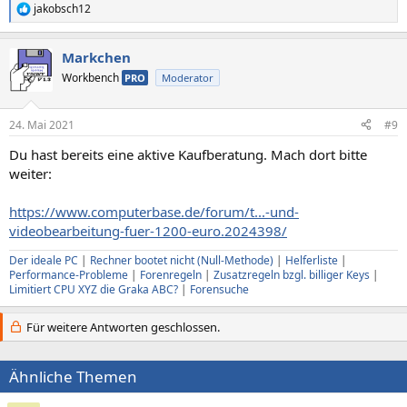
jakobsch12
R
e
a
Markchen
k
t
Workbench
PRO
Moderator
i
o
n
24. Mai 2021
#9
e
n
Du hast bereits eine aktive Kaufberatung. Mach dort bitte
:
weiter:
https://www.computerbase.de/forum/t...-und-
videobearbeitung-fuer-1200-euro.2024398/
Der ideale PC
|
Rechner bootet nicht (Null-Methode)
|
Helferliste
|
Performance-Probleme
|
Forenregeln
|
Zusatzregeln bzgl. billiger Keys
|
Limitiert CPU XYZ die Graka ABC?
|
Forensuche
Für weitere Antworten geschlossen.
Ähnliche Themen