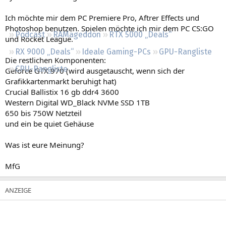
Regeln
Ich möchte mir dem PC Premiere Pro, Aftrer Effects und
Photoshop benutzen. Spielen möchte ich mir dem PC CS:GO
Podcast
RAMageddon
RTX 5000 „Deals“
und Rocket League.
RX 9000 „Deals“
Ideale Gaming-PCs
GPU-Rangliste
Die restlichen Komponenten:
CPU-Rangliste
Geforce GTX 970 (wird ausgetauscht, wenn sich der
Grafikkartenmarkt beruhigt hat)
Crucial Ballistix 16 gb ddr4 3600
Western Digital WD_Black NVMe SSD 1TB
650 bis 750W Netzteil
und ein be quiet Gehäuse
Was ist eure Meinung?
MfG