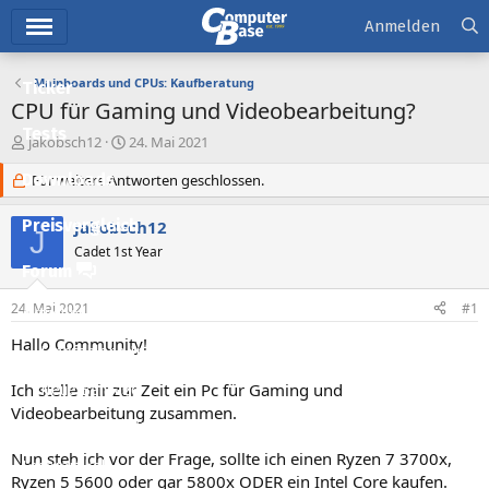
Hauptmenü
Anmelden
Mainboards und CPUs: Kaufberatung
Ticker
CPU für Gaming und Videobearbeitung?
Tests
E
E
jakobsch12
24. Mai 2021
r
r
Downloads
s
Für weitere Antworten geschlossen.
s
t
t
e
e
Preisvergleich
jakobsch12
J
l
l
Cadet 1st Year
l
l
Forum
e
t
r
a
24. Mai 2021
#1
Aktuelles
m
Hallo Community!
Empfohlene Inhalte
Ich stelle mir zur Zeit ein Pc für Gaming und
Neue Beiträge
Videobearbeitung zusammen.
Neueste Aktivitäten
Nun steh ich vor der Frage, sollte ich einen Ryzen 7 3700x,
Leserartikel
Ryzen 5 5600 oder gar 5800x ODER ein Intel Core kaufen.