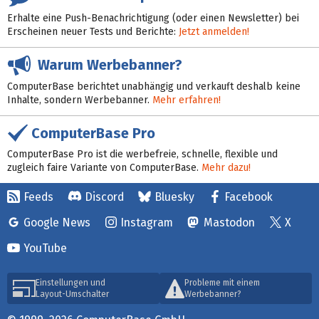
Erhalte eine Push-Benachrichtigung (oder einen Newsletter) bei
Erscheinen neuer Tests und Berichte:
Jetzt anmelden!
Warum Werbebanner?
ComputerBase berichtet unabhängig und verkauft deshalb keine
Inhalte, sondern Werbebanner.
Mehr erfahren!
ComputerBase Pro
ComputerBase Pro ist die werbefreie, schnelle, flexible und
zugleich faire Variante von ComputerBase.
Mehr dazu!
Feeds
Discord
Bluesky
Facebook
Google News
Instagram
Mastodon
X
YouTube
Einstellungen und
Probleme mit einem
Layout-Umschalter
Werbebanner?