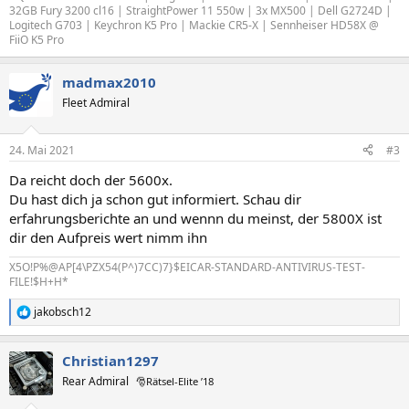
32GB Fury 3200 cl16 | StraightPower 11 550w | 3x MX500 | Dell G2724D |
Logitech G703 | Keychron K5 Pro | Mackie CR5-X | Sennheiser HD58X @
FiiO K5 Pro
madmax2010
Fleet Admiral
24. Mai 2021
#3
Da reicht doch der 5600x.
Du hast dich ja schon gut informiert. Schau dir
erfahrungsberichte an und wennn du meinst, der 5800X ist
dir den Aufpreis wert nimm ihn
X5O!P%@AP[4\PZX54(P^)7CC)7}$EICAR-STANDARD-ANTIVIRUS-TEST-
FILE!$H+H*
jakobsch12
R
e
a
Christian1297
k
t
Rear Admiral
🎅Rätsel-Elite ’18
i
o