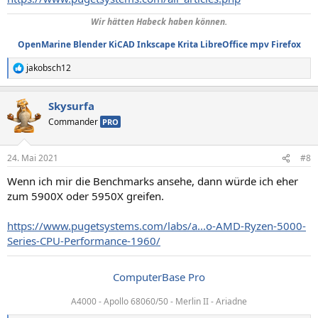
Wir hätten Habeck haben können.
OpenMarine
Blender
KiCAD
Inkscape
Krita
LibreOffice
mpv
Firefox
jakobsch12
R
e
a
Skysurfa
k
t
Commander
PRO
i
o
n
24. Mai 2021
#8
e
n
Wenn ich mir die Benchmarks ansehe, dann würde ich eher
:
zum 5900X oder 5950X greifen.
https://www.pugetsystems.com/labs/a...o-AMD-Ryzen-5000-
Series-CPU-Performance-1960/
ComputerBase Pro
A4000 - Apollo 68060/50 - Merlin II - Ariadne​