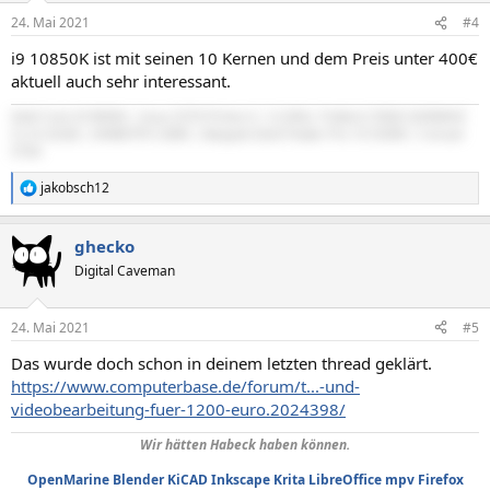
n
24. Mai 2021
#4
e
n
i9 10850K ist mit seinen 10 Kernen und dem Preis unter 400€
:
aktuell auch sehr interessant.
Intel Core i9 9900k | Asus Z370 Prime-A | G.SKILL Trident Z RGB 3200MHZ
CL14 32GB | EKWB RTX 2080 | Bequiet Dark Power Pro 10 550W | Corsair
570X
jakobsch12
R
e
a
ghecko
k
t
Digital Caveman
i
o
n
24. Mai 2021
#5
e
n
Das wurde doch schon in deinem letzten thread geklärt.
:
https://www.computerbase.de/forum/t...-und-
videobearbeitung-fuer-1200-euro.2024398/
Wir hätten Habeck haben können.
OpenMarine
Blender
KiCAD
Inkscape
Krita
LibreOffice
mpv
Firefox