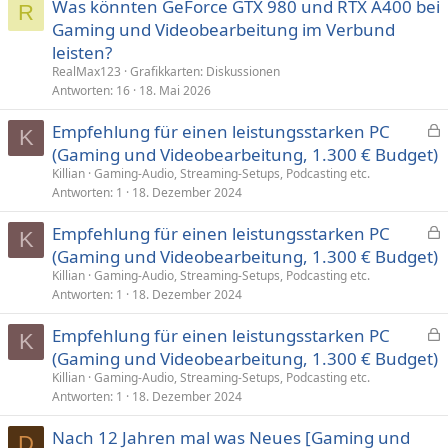
Was könnten GeForce GTX 980 und RTX A400 bei
R
Gaming und Videobearbeitung im Verbund
leisten?
RealMax123
Grafikkarten: Diskussionen
Antworten
16
18. Mai 2026
Empfehlung für einen leistungsstarken PC
K
e
(Gaming und Videobearbeitung, 1.300 € Budget)
s
Killian
Gaming-Audio, Streaming-Setups, Podcasting etc.
p
Antworten
1
18. Dezember 2024
e
Empfehlung für einen leistungsstarken PC
r
K
e
(Gaming und Videobearbeitung, 1.300 € Budget)
r
s
t
Killian
Gaming-Audio, Streaming-Setups, Podcasting etc.
p
Antworten
1
18. Dezember 2024
e
Empfehlung für einen leistungsstarken PC
r
K
e
(Gaming und Videobearbeitung, 1.300 € Budget)
r
s
t
Killian
Gaming-Audio, Streaming-Setups, Podcasting etc.
p
Antworten
1
18. Dezember 2024
e
Nach 12 Jahren mal was Neues [Gaming und
r
D