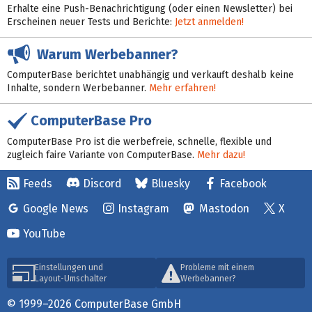
Erhalte eine Push-Benachrichtigung (oder einen Newsletter) bei
Erscheinen neuer Tests und Berichte:
Jetzt anmelden!
Warum Werbebanner?
ComputerBase berichtet unabhängig und verkauft deshalb keine
Inhalte, sondern Werbebanner.
Mehr erfahren!
ComputerBase Pro
ComputerBase Pro ist die werbefreie, schnelle, flexible und
zugleich faire Variante von ComputerBase.
Mehr dazu!
Feeds
Discord
Bluesky
Facebook
Google News
Instagram
Mastodon
X
YouTube
Einstellungen und
Probleme mit einem
Layout-Umschalter
Werbebanner?
© 1999–2026 ComputerBase GmbH