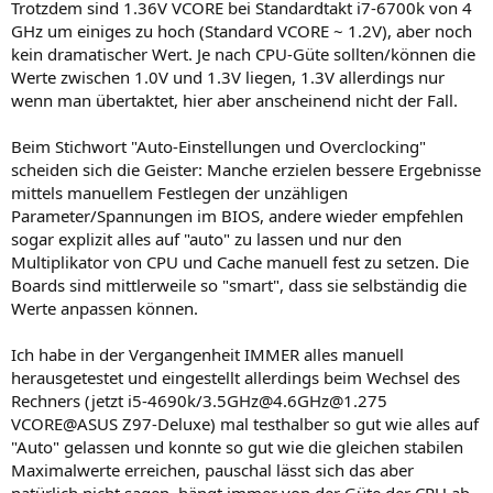
Trotzdem sind 1.36V VCORE bei Standardtakt i7-6700k von 4
GHz um einiges zu hoch (Standard VCORE ~ 1.2V), aber noch
kein dramatischer Wert. Je nach CPU-Güte sollten/können die
Werte zwischen 1.0V und 1.3V liegen, 1.3V allerdings nur
wenn man übertaktet, hier aber anscheinend nicht der Fall.
Beim Stichwort "Auto-Einstellungen und Overclocking"
scheiden sich die Geister: Manche erzielen bessere Ergebnisse
mittels manuellem Festlegen der unzähligen
Parameter/Spannungen im BIOS, andere wieder empfehlen
sogar explizit alles auf "auto" zu lassen und nur den
Multiplikator von CPU und Cache manuell fest zu setzen. Die
Boards sind mittlerweile so "smart", dass sie selbständig die
Werte anpassen können.
Ich habe in der Vergangenheit IMMER alles manuell
herausgetestet und eingestellt allerdings beim Wechsel des
Rechners (jetzt i5-4690k/3.5GHz@4.6GHz@1.275
VCORE@ASUS Z97-Deluxe) mal testhalber so gut wie alles auf
"Auto" gelassen und konnte so gut wie die gleichen stabilen
Maximalwerte erreichen, pauschal lässt sich das aber
natürlich nicht sagen, hängt immer von der Güte der CPU ab