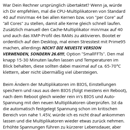
War Dein Rechner ursprünglich übertaktet? Wenn ja, würde
ich Dir empfehlen, mal die CPU-Multiplikatoren von Standard
40 auf min/max 44 bei allen Kernen bzw. von "per Core" auf
"all Cores" zu stellen, damit alle Kerne gleich schnell laufen.
Zusätzlich manuell den Cache-Multiplikator min/max auf 40
und auch das XMP-Profil des RAMs zu aktivieren. Bootet er
ordentlich auf den Desktop, mal einen Stresstest mit Prime95
machen, allerdings
NICHT DIE NEUESTE VERSION
VERWENDEN, SONDERN 26.6!!!!
, Option "SmallFFTs". Den mal
knapp 15-30 Minuten laufen lassen und Temperaturen im
Blick behalten, diese sollten dabei maximal auf ca. 65-70°C
klettern, aber nicht übermäßig viel übersteigen.
Beim Ändern der Multiplikatoren im BIOS, Einstellungen
speichern und raus aus dem BIOS (folgt meistens ein Reboot),
nach dem Reboot gleich wieder rein in's BIOS und Auto-
Spannung mit den neuen Multiplikatoren überprüfen. Ist da
die automatisch festgelegt Spannung schon im kritischen
Bereich von nahe 1.45V, würde ich es nicht drauf ankommen
lassen und die Multiplikatoren wieder etwas zurück nehmen.
Erhöhte Spannungen führen zu kürzerer Lebensdauer, aber