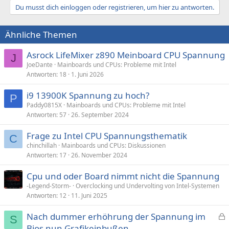
Du musst dich einloggen oder registrieren, um hier zu antworten.
Ähnliche Themen
Asrock LifeMixer z890 Meinboard CPU Spannung
J
JoeDante
Mainboards und CPUs: Probleme mit Intel
Antworten
18
1. Juni 2026
i9 13900K Spannung zu hoch?
P
Paddy0815X
Mainboards und CPUs: Probleme mit Intel
Antworten
57
26. September 2024
Frage zu Intel CPU Spannungsthematik
C
chinchillah
Mainboards und CPUs: Diskussionen
Antworten
17
26. November 2024
Cpu und oder Board nimmt nicht die Spannung
-Legend-Storm-
Overclocking und Undervolting von Intel-Systemen
Antworten
12
11. Juni 2025
Nach dummer erhöhrung der Spannung im
S
e
Bios nun Grafikeinbußen.