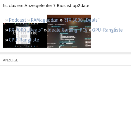
Regeln
Ist das ein Anzeigefehler ? Bios ist up2date
Podcast
RAMageddon
RTX 5000 „Deals“
RX 9000 „Deals“
Ideale Gaming-PCs
GPU-Rangliste
CPU-Rangliste