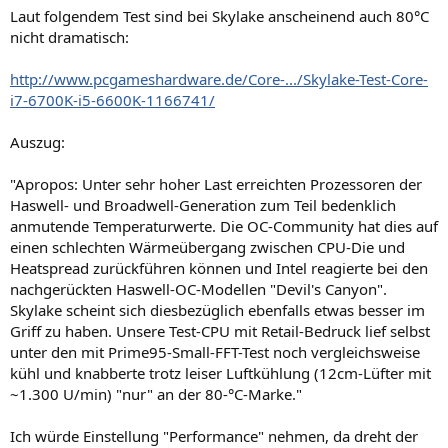
Laut folgendem Test sind bei Skylake anscheinend auch 80°C
nicht dramatisch:
http://www.pcgameshardware.de/Core-.../Skylake-Test-Core-
i7-6700K-i5-6600K-1166741/
Auszug:
"Apropos: Unter sehr hoher Last erreichten Prozessoren der
Haswell- und Broadwell-Generation zum Teil bedenklich
anmutende Temperaturwerte. Die OC-Community hat dies auf
einen schlechten Wärmeübergang zwischen CPU-Die und
Heatspread zurückführen können und Intel reagierte bei den
nachgerückten Haswell-OC-Modellen "Devil's Canyon".
Skylake scheint sich diesbezüglich ebenfalls etwas besser im
Griff zu haben. Unsere Test-CPU mit Retail-Bedruck lief selbst
unter den mit Prime95-Small-FFT-Test noch vergleichsweise
kühl und knabberte trotz leiser Luftkühlung (12cm-Lüfter mit
~1.300 U/min) "nur" an der 80-°C-Marke."
Ich würde Einstellung "Performance" nehmen, da dreht der