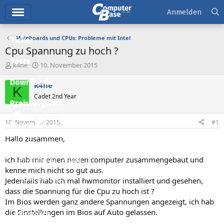
Hauptmenü
Anmelden
Mainboards und CPUs: Probleme mit Intel
Ticker
Cpu Spannung zu hoch ?
Tests
E
E
k4ne
10. November 2015
r
r
Downloads
s
s
k4ne
K
t
t
Cadet 2nd Year
e
e
Preisvergleich
l
l
l
l
10. November 2015
#1
Forum
e
t
r
a
Hallo zusammen,
Aktuelles
m
ich hab mir einen neuen computer zusammengebaut und
Empfohlene Inhalte
kenne mich nicht so gut aus.
Neue Beiträge
Jedenfalls hab ich mal hwmonitor installiert und gesehen,
dass die Spannung für die Cpu zu hoch ist ?
Neueste Aktivitäten
Im Bios werden ganz andere Spannungen angezeigt, ich hab
die Einstellungen im Bios auf Auto gelassen.
Leserartikel