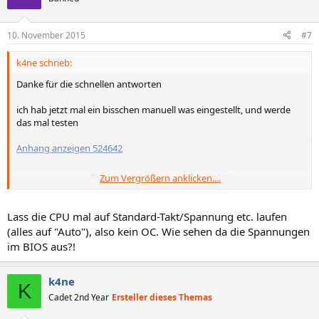
10. November 2015
#7
k4ne schrieb:
Danke für die schnellen antworten
ich hab jetzt mal ein bisschen manuell was eingestellt, und werde
das mal testen
Anhang anzeigen 524642
Ergänzung
Zum Vergrößern anklicken....
(
10. November 2015
)
Jetzt wo ich die Spannung gesenkt habe bekomm ich immer einen
Lass die CPU mal auf Standard-Takt/Spannung etc. laufen
Bluescreen, das war bei den vorherigen Einstellungen nicht der Fall
(alles auf "Auto"), also kein OC. Wie sehen da die Spannungen
Übertaktung habe ich rausgenommen
im BIOS aus?!
k4ne
K
Cadet 2nd Year
Ersteller dieses Themas