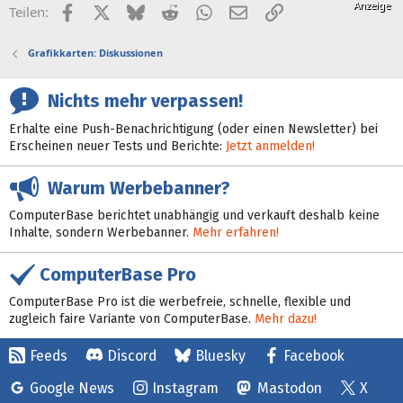
Facebook
X (Twitter)
Bluesky
Reddit
WhatsApp
E-Mail
Link
Teilen:
Grafikkarten: Diskussionen
Nichts mehr verpassen!
Erhalte eine Push-Benachrichtigung (oder einen Newsletter) bei
Erscheinen neuer Tests und Berichte:
Jetzt anmelden!
Warum Werbebanner?
ComputerBase berichtet unabhängig und verkauft deshalb keine
Inhalte, sondern Werbebanner.
Mehr erfahren!
ComputerBase Pro
ComputerBase Pro ist die werbefreie, schnelle, flexible und
zugleich faire Variante von ComputerBase.
Mehr dazu!
Feeds
Discord
Bluesky
Facebook
Google News
Instagram
Mastodon
X