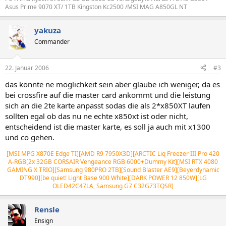
Asus Prime 9070 XT/ 1TB Kingston Kc2500 /MSI MAG A850GL NT
yakuza
Commander
22. Januar 2006
#3
das könnte ne möglichkeit sein aber glaube ich weniger, da es
bei crossfire auf die master card ankommt und die leistung
sich an die 2te karte anpasst sodas die als 2*x850XT laufen
sollten egal ob das nu ne echte x850xt ist oder nicht,
entscheidend ist die master karte, es soll ja auch mit x1300
und co gehen.
[MSI MPG X870E Edge TI][AMD R9 7950X3D][ARCTIC Liq Freezer III Pro 420
A-RGB[2x 32GB CORSAIR Vengeance RGB 6000+Dummy Kit][MSI RTX 4080
GAMING X TRIO][Samsung 980PRO 2TB][Sound Blaster AE9][Beyerdynamic
DT990][be quiet! Light Base 900 White][DARK POWER 12 850W][LG
OLED42C47LA, Samsung G7 C32G73TQSR]
Rensle
Ensign