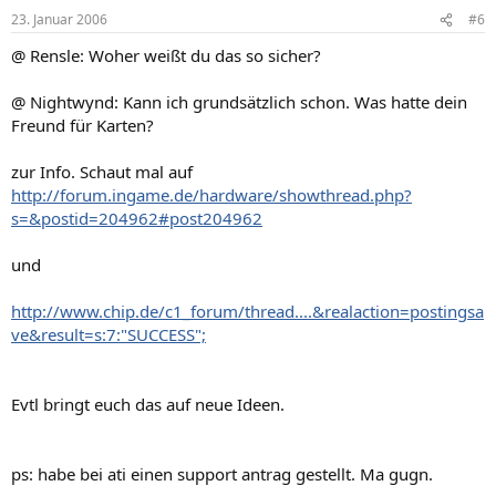
23. Januar 2006
#6
@ Rensle: Woher weißt du das so sicher?
@ Nightwynd: Kann ich grundsätzlich schon. Was hatte dein
Freund für Karten?
zur Info. Schaut mal auf
http://forum.ingame.de/hardware/showthread.php?
s=&postid=204962#post204962
und
http://www.chip.de/c1_forum/thread....&realaction=postingsa
ve&result=s:7:"SUCCESS";
Evtl bringt euch das auf neue Ideen.
ps: habe bei ati einen support antrag gestellt. Ma gugn.