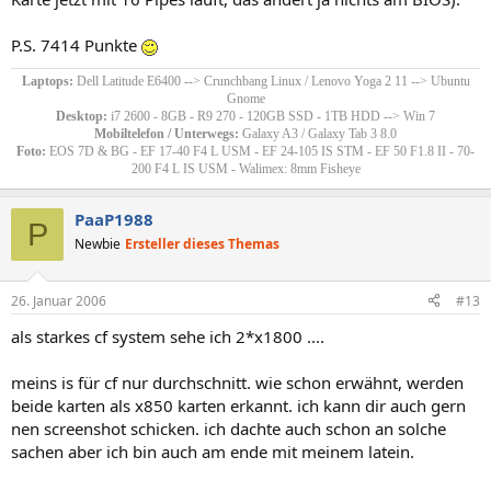
P.S. 7414 Punkte
Laptops:
Dell Latitude E6400 --> Crunchbang Linux / Lenovo Yoga 2 11 --> Ubuntu
Gnome
Desktop:
i7 2600 - 8GB - R9 270 - 120GB SSD - 1TB HDD --> Win 7
Mobiltelefon / Unterwegs:
Galaxy A3 / Galaxy Tab 3 8.0
Foto:
EOS 7D & BG - EF 17-40 F4 L USM - EF 24-105 IS STM - EF 50 F1.8 II - 70-
200 F4 L IS USM - Walimex: 8mm Fisheye​
PaaP1988
P
Newbie
Ersteller dieses Themas
26. Januar 2006
#13
als starkes cf system sehe ich 2*x1800 ....
meins is für cf nur durchschnitt. wie schon erwähnt, werden
beide karten als x850 karten erkannt. ich kann dir auch gern
nen screenshot schicken. ich dachte auch schon an solche
sachen aber ich bin auch am ende mit meinem latein.