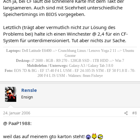
Ach ja, bei CF läuft die schnellere Karte mit dem Takt der
langsameren. Auch sind mit Sicehrheit unterschiedliche
Speichertimings im BIOS vorgegeben.
Letztlich (trägt aber vermutlich nicht zur Lösung des
Problems bei) halte ich einen Winchester @ 2,4 für ein CF-
System für unterdimensioniert. Tut aber nichts zur Sache.
Laptops:
Dell Latitude E6400 --> Crunchbang Linux / Lenovo Yoga 2 11 --> Ubuntu
Gnome
Desktop:
i7 2600 - 8GB - R9 270 - 120GB SSD - 1TB HDD --> Win 7
Mobiltelefon / Unterwegs:
Galaxy A3 / Galaxy Tab 3 8.0
Foto:
EOS 7D & BG - EF 17-40 F4 L USM - EF 24-105 IS STM - EF 50 F1.8 II - 70-
200 F4 L IS USM - Walimex: 8mm Fisheye​
Rensle
Ensign
24. Januar 2006
#8
@ PaaP1988:
weil das auf meinem gto karton steht!