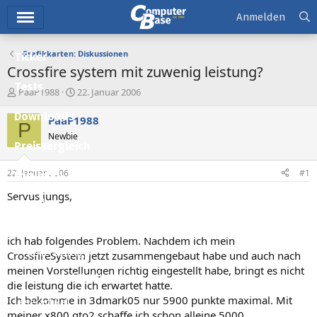
Hauptmenü
Anmelden
Grafikkarten: Diskussionen
Ticker
Crossfire system mit zuwenig leistung?
Tests
E
E
PaaP1988
22. Januar 2006
r
r
Downloads
s
s
PaaP1988
P
t
t
Newbie
e
e
Preisvergleich
l
l
l
l
22. Januar 2006
#1
Forum
e
t
r
a
Servus jungs,
Aktuelles
m
Empfohlene Inhalte
ich hab folgendes Problem. Nachdem ich mein
Neue Beiträge
CrossfireSystem jetzt zusammengebaut habe und auch nach
meinen Vorstellungen richtig eingestellt habe, bringt es nicht
Neueste Aktivitäten
die leistung die ich erwartet hatte.
Ich bekomme in 3dmark05 nur 5900 punkte maximal. Mit
Leserartikel
meiner x800 gto2 schaffe ich schon alleine 5000.