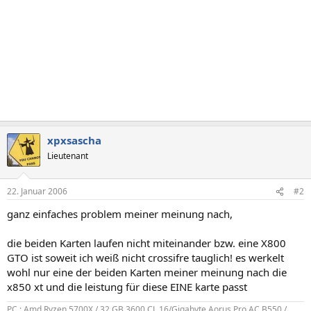
xpxsascha
Lieutenant
22. Januar 2006
#2
ganz einfaches problem meiner meinung nach,
die beiden Karten laufen nicht miteinander bzw. eine X800
GTO ist soweit ich weiß nicht crossifre tauglich! es werkelt
wohl nur eine der beiden Karten meiner meinung nach die
x850 xt und die leistung für diese EINE karte passt
PC : Amd Ryzen 5700X / 32 GB 3600 CL 16/Gigabyte Aorus Pro AC B550 /