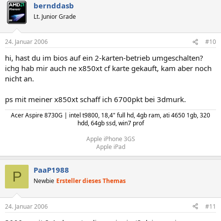
bernddasb
Lt. Junior Grade
24. Januar 2006
#10
hi, hast du im bios auf ein 2-karten-betrieb umgeschalten?
ichg hab mir auch ne x850xt cf karte gekauft, kam aber noch
nicht an.
ps mit meiner x850xt schaff ich 6700pkt bei 3dmurk.
Acer Aspire 8730G | intel t9800, 18,4" full hd, 4gb ram, ati 4650 1gb, 320
hdd, 64gb ssd, win7 prof​
Apple iPhone 3GS
Apple iPad​
PaaP1988
P
Newbie
Ersteller dieses Themas
24. Januar 2006
#11