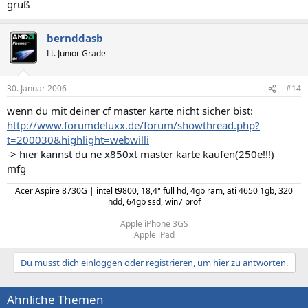
gruß
bernddasb
Lt. Junior Grade
30. Januar 2006
#14
wenn du mit deiner cf master karte nicht sicher bist:
http://www.forumdeluxx.de/forum/showthread.php?
t=200030&highlight=webwilli
-> hier kannst du ne x850xt master karte kaufen(250e!!!)
mfg
Acer Aspire 8730G | intel t9800, 18,4" full hd, 4gb ram, ati 4650 1gb, 320
hdd, 64gb ssd, win7 prof​
Apple iPhone 3GS
Apple iPad​
Du musst dich einloggen oder registrieren, um hier zu antworten.
Ähnliche Themen