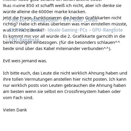
Regeln
Was meine 850 xt schafft weiß ich nicht, aber ich denke sie
würde alleine die 6000er marke knacken.
Jetzt die Frage. Funktionieren die beiden Grafikkarten nicht
Podcast
RAMageddon
RTX 5000 „Deals“
richtig? Habe ich etwas überlesen was man einstellen müsste,
was ich nicht denke?
RX 9000 „Deals“
Ideale Gaming-PCs
GPU-Rangliste
Es kommt mir vor all würde die 2. Grafikkarte garncith in die
CPU-Rangliste
berechnungen einbezogen. (für die besonders schlauen^^
beide sind über das Kabel miteinander verbunden^^).
Evtl weis jemand was.
Ich bitte euch, das Leute die nicht wirklich Ahnung haben und
ihre tollen Vermutungen anstellen hier nicht posten. Ich kann
nur wirklich posts von Leuten gebrauchen die Ahnung haben
am besten wenn sie selbst ein Crossfiresystem haben oder
vom Fach sind.
Vielen Dank