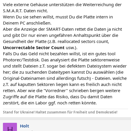
Viele externe Gehäuse unterstützen die Weiterreichung der
S.M.A.R.T. Daten nicht.
Wenn Du sie sehen willst, musst Du die Platte intern in
Deinem PC anschließen.
Aber die Anzeige der SMART-Daten rettet die Daten ja nicht
und gibt Dir nur einen ungefähren Anhaltspunkt über die
Gesundheit der Platte (z.B. reallocated sectors count,
Uncorrectable Sector Count
usw.).
Falls Du das Geld nicht bezahlen willst, ist ein gutes tool
Photorec/Testdisk. Das analysiert die Platte sektorenweise
und stellt Dateien z.T. sogar bei defektem Dateisystem wieder
her; die zu suchenden Dateitypen kannst Du auswählen (die
Original-Dateinamen sind allerdings futsch) - Dateien. welche
z.T. auf kaputten Sektoren liegen kann es freilich auch nicht
retten. Aber wie die "Vorredner" schrieben bergen weitere
Zugriffe auf die Platte das Risiko, dass Du damit Daten
zerstört, die ein Labor ggf. noch retten könnte.
Stand for Ukraine! Haltet zusammen für Freiheit und Demokratie!
Holt
H