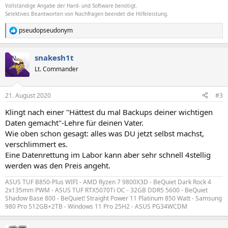
Vollständige Angabe der Hard- und Software benötigt.
Selektives Beantworten von Nachfragen beendet die Hilfeleistung.
pseudopseudonym
R
e
a
snakesh1t
k
t
Lt. Commander
i
o
n
21. August 2020
#3
e
n
Klingt nach einer "Hättest du mal Backups deiner wichtigen
:
Daten gemacht"-Lehre für deinen Vater.
Wie oben schon gesagt: alles was DU jetzt selbst machst,
verschlimmert es.
Eine Datenrettung im Labor kann aber sehr schnell 4stellig
werden was den Preis angeht.
ASUS TUF B850-Plus WIFI - AMD Ryzen 7 9800X3D - BeQuiet Dark Rock 4
2x135mm PWM - ASUS TUF RTX5070Ti OC - 32GB DDR5 5600 - BeQuiet
Shadow Base 800 - BeQuiet! Straight Power 11 Platinum 850 Watt - Samsung
980 Pro 512GB+2TB - Windows 11 Pro 25H2 - ASUS PG34WCDM