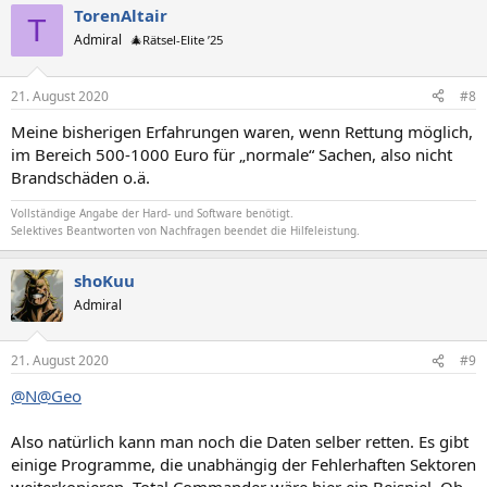
TorenAltair
T
Admiral
🎄Rätsel-Elite ’25
21. August 2020
#8
Meine bisherigen Erfahrungen waren, wenn Rettung möglich,
im Bereich 500-1000 Euro für „normale“ Sachen, also nicht
Brandschäden o.ä.
Vollständige Angabe der Hard- und Software benötigt.
Selektives Beantworten von Nachfragen beendet die Hilfeleistung.
shoKuu
Admiral
21. August 2020
#9
@N@Geo
Also natürlich kann man noch die Daten selber retten. Es gibt
einige Programme, die unabhängig der Fehlerhaften Sektoren