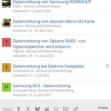
Datenrettung von Samsung HD080HJ/P
Chef_2
Backup und Datenrettung
Antworten
9
4. März 2026
Datenrettung von dascam Micro SD Karte
shortex
Backup und Datenrettung
Antworten
29
25. Mai 2026
Datenrettung von Optane-RAID - nur
T
Optanespeicher wird erkannt
Tigerfox
Backup und Datenrettung
Antworten
35
19. April 2026
Datenrettung bei Externe Festplatte
T
e
timenewroman
Backup und Datenrettung
Antworten
21
3. Juli 2026
s
p
Samsung A53 - Datenrettung
e
P
pronto.germania
Backup und Datenrettung
r
Antworten
13
6. Juni 2026
r
t
Facebook
X (Twitter)
Bluesky
Reddit
WhatsApp
E-Mail
Link
Teilen: