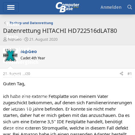
Hauptmenü
Anmelden
Backup und Datenrettung
Ticker
Datenrettung HITACHI HD722516dLAT80
Tests
E
E
N@Geo
21. August 2020
r
r
Downloads
s
s
N@Geo
t
t
Cadet 4th Year
e
e
Preisvergleich
l
l
l
l
21. August 2020
#1
Forum
e
t
r
a
Guten Tag,
Aktuelles
m
ich habe eine externe Fetsplatte von meinem Vater
Empfohlene Inhalte
zugeschickt bekommen, auf denen sich Familienerinnerungen
Neue Beiträge
der letzten 10 Jahre befinden. Er konnte sie nicht mehr
starten, daher hat er mich geben mit das anzuschauen. Da es
Neueste Aktivitäten
sich um eine Externe 3,5" IDE Festplatte handelt, benötigt
diese eine exteren Stromquelle, welche in diesem Fall defekt
Leserartikel
war. Bei Amazon habe ich einen passenden Adapter bestellt,