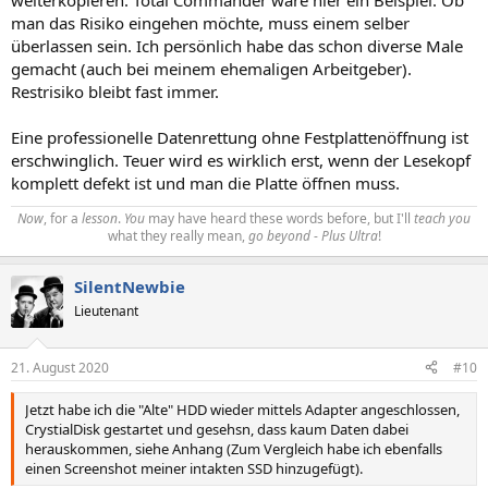
weiterkopieren. Total Commander wäre hier ein Beispiel. Ob
man das Risiko eingehen möchte, muss einem selber
überlassen sein. Ich persönlich habe das schon diverse Male
gemacht (auch bei meinem ehemaligen Arbeitgeber).
Restrisiko bleibt fast immer.
Eine professionelle Datenrettung ohne Festplattenöffnung ist
erschwinglich. Teuer wird es wirklich erst, wenn der Lesekopf
komplett defekt ist und man die Platte öffnen muss.
Now
, for a
lesson
.
You
may have heard these words before, but I'll
teach you
what they really mean,
go beyond
-
Plus Ultra
!​
SilentNewbie
Lieutenant
21. August 2020
#10
Jetzt habe ich die "Alte" HDD wieder mittels Adapter angeschlossen,
CrystialDisk gestartet und gesehsn, dass kaum Daten dabei
herauskommen, siehe Anhang (Zum Vergleich habe ich ebenfalls
einen Screenshot meiner intakten SSD hinzugefügt).