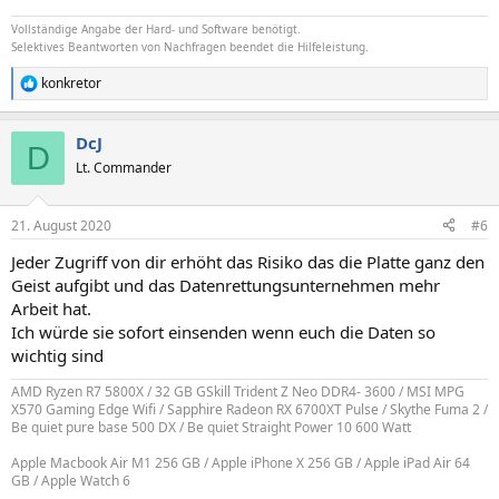
Vollständige Angabe der Hard- und Software benötigt.
Selektives Beantworten von Nachfragen beendet die Hilfeleistung.
konkretor
R
e
a
DcJ
k
D
t
Lt. Commander
i
o
n
21. August 2020
#6
e
n
Jeder Zugriff von dir erhöht das Risiko das die Platte ganz den
:
Geist aufgibt und das Datenrettungsunternehmen mehr
Arbeit hat.
Ich würde sie sofort einsenden wenn euch die Daten so
wichtig sind
AMD Ryzen R7 5800X / 32 GB GSkill Trident Z Neo DDR4- 3600 / MSI MPG
X570 Gaming Edge Wifi / Sapphire Radeon RX 6700XT Pulse / Skythe Fuma 2 /
Be quiet pure base 500 DX / Be quiet Straight Power 10 600 Watt
Apple Macbook Air M1 256 GB / Apple iPhone X 256 GB / Apple iPad Air 64
GB / Apple Watch 6