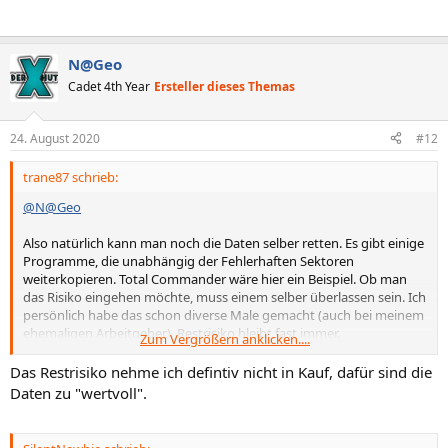
N@Geo
Cadet 4th Year
Ersteller dieses Themas
24. August 2020
#12
trane87 schrieb:
@N@Geo
Also natürlich kann man noch die Daten selber retten. Es gibt einige
Programme, die unabhängig der Fehlerhaften Sektoren
weiterkopieren. Total Commander wäre hier ein Beispiel. Ob man
das Risiko eingehen möchte, muss einem selber überlassen sein. Ich
persönlich habe das schon diverse Male gemacht (auch bei meinem
ehemaligen Arbeitgeber). Restrisiko bleibt fast immer.
Zum Vergrößern anklicken....
Eine professionelle Datenrettung ohne Festplattenöffnung ist
Das Restrisiko nehme ich defintiv nicht in Kauf, dafür sind die
erschwinglich. Teuer wird es wirklich erst, wenn der Lesekopf
Daten zu "wertvoll".
komplett defekt ist und man die Platte öffnen muss.