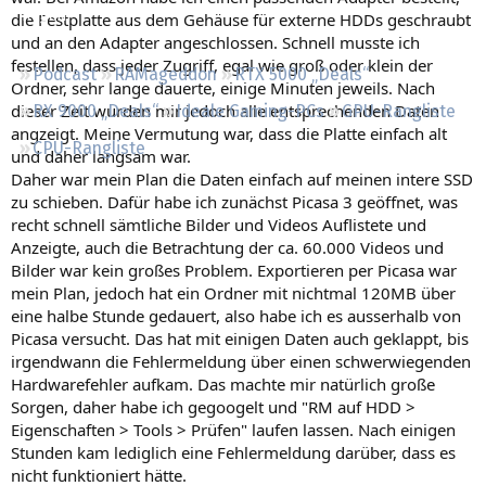
Regeln
die Festplatte aus dem Gehäuse für externe HDDs geschraubt
und an den Adapter angeschlossen. Schnell musste ich
festellen, dass jeder Zugriff, egal wie groß oder klein der
Podcast
RAMageddon
RTX 5000 „Deals“
Ordner, sehr lange dauerte, einige Minuten jeweils. Nach
dieser Zeit wurden mir jedoch alle entsprechenden Daten
RX 9000 „Deals“
Ideale Gaming-PCs
GPU-Rangliste
angzeigt. Meine Vermutung war, dass die Platte einfach alt
CPU-Rangliste
und daher langsam war.
Daher war mein Plan die Daten einfach auf meinen intere SSD
zu schieben. Dafür habe ich zunächst Picasa 3 geöffnet, was
recht schnell sämtliche Bilder und Videos Auflistete und
Anzeigte, auch die Betrachtung der ca. 60.000 Videos und
Bilder war kein großes Problem. Exportieren per Picasa war
mein Plan, jedoch hat ein Ordner mit nichtmal 120MB über
eine halbe Stunde gedauert, also habe ich es ausserhalb von
Picasa versucht. Das hat mit einigen Daten auch geklappt, bis
irgendwann die Fehlermeldung über einen schwerwiegenden
Hardwarefehler aufkam. Das machte mir natürlich große
Sorgen, daher habe ich gegoogelt und "RM auf HDD >
Eigenschaften > Tools > Prüfen" laufen lassen. Nach einigen
Stunden kam lediglich eine Fehlermeldung darüber, dass es
nicht funktioniert hätte.