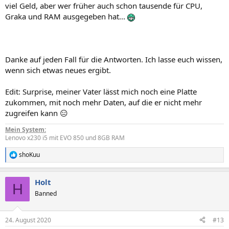
viel Geld, aber wer früher auch schon tausende für CPU,
Graka und RAM ausgegeben hat...
Danke auf jeden Fall für die Antworten. Ich lasse euch wissen,
wenn sich etwas neues ergibt.
Edit: Surprise, meiner Vater lässt mich noch eine Platte
zukommen, mit noch mehr Daten, auf die er nicht mehr
zugreifen kann 😑
Mein System:
Lenovo x230 i5 mit EVO 850 und 8GB RAM
shoKuu
R
e
a
Holt
k
H
t
Banned
i
o
n
24. August 2020
#13
e