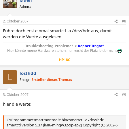
Admiral
2. Oktober 2007
#8
Führe doch erst einmal smartctl -a /dev/hdc aus, damit
werden die Werte ausgelesen.
Troubleshooting-Probleme? ->
Kepner Tregoe!
Hier könnte meine Hardware stehen, nur reicht der Platz leider nicht
HP18C
losthdd
L
Ensign
Ersteller dieses Themas
3. Oktober 2007
#9
hier die werte:
C:\Programme\smartmontools\bin>smartctl -a /dev/hdc
smartctl version 5.37 [i686-mingw32-xp-sp2] Copyright (C) 2002-6