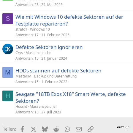
Antworten
23
24. Mai 2025
Wie mit Windows 10 defekte Sektoren auf der
S
Festplatte reparieren?
strato1
Windows 10
Antworten
17
11. Februar 2025
Defekte Sektoren ignorieren
Crys
Massenspeicher
Antworten
15
31. Januar 2024
HDDs scannen auf defekte Sektoren
M
MasterJM
Backup und Datenrettung
Antworten
15
1. Februar 2023
Seagate "18TB Exos X18" Smart Werte, defekte
H
Sektoren?
Hoscht
Massenspeicher
Antworten
13
27. Juli 2023
Facebook
X (Twitter)
Bluesky
Reddit
WhatsApp
E-Mail
Link
Teilen: