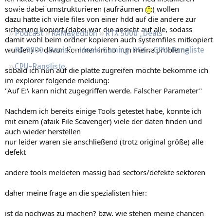
Regeln
sowie dabei umstrukturieren (aufräumen
) wollen
dazu hatte ich viele files von einer hdd auf die andere zur
sicherung kopiert (dabei war die ansicht auf alle, sodass
Podcast
RAMageddon
RTX 5000 „Deals“
damit wohl beim ordner kopieren auch systemfiles mitkopiert
wurden) -> davon kommen imho nun meine probleme
RX 9000 „Deals“
Ideale Gaming-PCs
GPU-Rangliste
CPU-Rangliste
sobald ich nun auf die platte zugreifen möchte bekomme ich
im explorer folgende meldung:
"Auf E:\ kann nicht zugegriffen werde. Falscher Parameter"
Nachdem ich bereits einige Tools getestet habe, konnte ich
mit einem (afaik File Scavenger) viele der daten finden und
auch wieder herstellen
nur leider waren sie anschließend (trotz original größe) alle
defekt
andere tools meldeten massig bad sectors/defekte sektoren
daher meine frage an die spezialisten hier:
ist da nochwas zu machen? bzw. wie stehen meine chancen