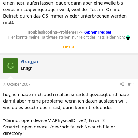
einen Test laufen lassen, dauert dann aber eine Weile bis
etwas im Log eingetragen wird, weil der Test im Online-
Betrieb durch das OS immer wieder unterbrochen werden
muß.
Troubleshooting-Probleme? ->
Kepner Tregoe!
Hier könnte meine Hardware stehen, nur reicht der Platz leider nicht
HP18C
Gragjar
G
Ensign
7. Oktober 2007
#11
hey, ich habe mich auch mal an smartctl gewaagt und habe
damit aber meine probleme. wenn ich daten auslesen will,
wie du es beschrieben hast, dann kommt folgendes:
"Cannot open device \\.\PhysicalDrive2, Error=2
Smartctl open device: /dev/hdc failed: No such file or
directory"