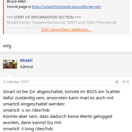
Bruce Allen
Home page is
http://smartmontools.sourceforge.net/
=== START OF INFORMATION SECTION ===
Model Family: Seagate Barracuda 7200.7 and 7200.7 Plus family
Device Model: ST3200822AS
Zum Vergrößern anklicken....
Serial Number: *******
Firmware Version: 3.01
User Capacity: 200.049.647.616 bytes
mfg
Device is: In smartctl database [for details use: -P show]
ATA Version is: 6
ATA Standard is: ATA/ATAPI-6 T13 1410D revision 2
Mueli
Local Time is: Wed Oct 03 13:52:41 2007 WS
Admiral
SMART support is: Available - device has SMART capability.
Disabled status cached by OS, trying SMART RETURN STATUS cmd.
SMART support is: Disabled
3. Oktober 2007
#10
Smart ist bei Dir abgeschaltet, könnte im BIOS ein Scahler
SMART Disabled. Use option -s with argument 'on' to enable it.
dafür zuständig sein, ansonsten kann man es auch mit
smartctl eingeschaltet werden:
smartctl -s on /dev/hdc
Könnte aber sein, dass dadurch keine Werte gelogged
wurden, dann kannst Du mit
smartctl -t long /dev/hdc