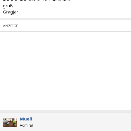
gruß,
Gragjar
Mueli
Admiral