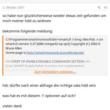
2. Oktober 2007
#5
so habe nun glücklicherweise wieder etwas zeit gefunden um
mich meiner hdd zu widmen
bekomme folgende meldung:
C:\Programme\smartmontools\bin>smartctl -t long /dev/hdc -s on
smartctl version 5.37 [i686-mingw32-xp-sp2] Copyright (C) 2002-6
Bruce Allen
Home page is
http://smartmontools.sourceforge.net/
=== START OF ENABLE/DISABLE COMMANDS SECTION ===
Error SMART Enable failed: Function not implemented
Smartctl: SMART Enable Failed.
Zum Vergrößern anklicken....
A mandatory SMART command failed: exiting. To continue, add one
or more '-T perm
hdc dürfte nach einer abfrage die richtige sata hdd sein
issive' options.
was hat es mit diesem -T optionen auf sich?
vielen dank