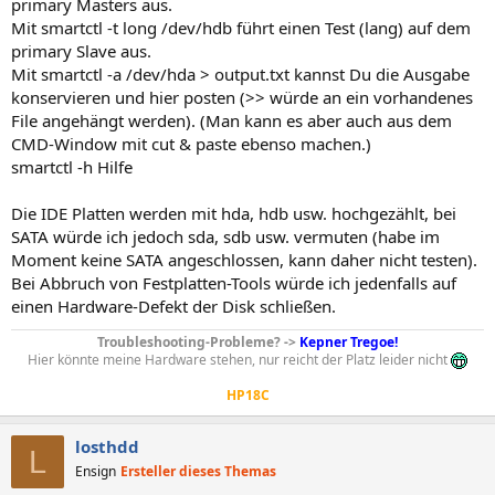
primary Masters aus.
Mit smartctl -t long /dev/hdb führt einen Test (lang) auf dem
primary Slave aus.
Mit smartctl -a /dev/hda > output.txt kannst Du die Ausgabe
konservieren und hier posten (>> würde an ein vorhandenes
File angehängt werden). (Man kann es aber auch aus dem
CMD-Window mit cut & paste ebenso machen.)
smartctl -h Hilfe
Die IDE Platten werden mit hda, hdb usw. hochgezählt, bei
SATA würde ich jedoch sda, sdb usw. vermuten (habe im
Moment keine SATA angeschlossen, kann daher nicht testen).
Bei Abbruch von Festplatten-Tools würde ich jedenfalls auf
einen Hardware-Defekt der Disk schließen.
Troubleshooting-Probleme? ->
Kepner Tregoe!
Hier könnte meine Hardware stehen, nur reicht der Platz leider nicht
HP18C
losthdd
L
Ensign
Ersteller dieses Themas