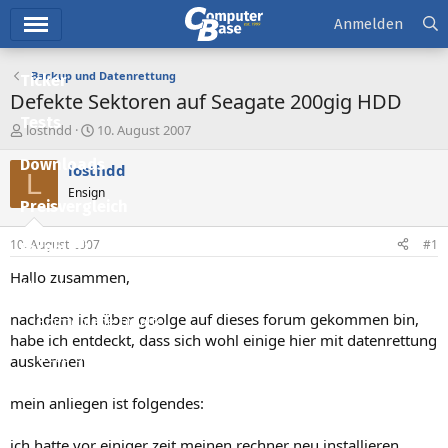
Hauptmenü
Anmelden
Backup und Datenrettung
Ticker
Defekte Sektoren auf Seagate 200gig HDD
Tests
E
E
losthdd
10. August 2007
r
r
Downloads
s
s
losthdd
L
t
t
Ensign
e
e
Preisvergleich
l
l
l
l
10. August 2007
#1
Forum
e
t
r
a
Hallo zusammen,
Aktuelles
m
nachdem ich über goolge auf dieses forum gekommen bin,
Empfohlene Inhalte
habe ich entdeckt, dass sich wohl einige hier mit datenrettung
Neue Beiträge
auskennen
Neueste Aktivitäten
mein anliegen ist folgendes:
Leserartikel
ich hatte vor einiger zeit meinen rechner neu installieren