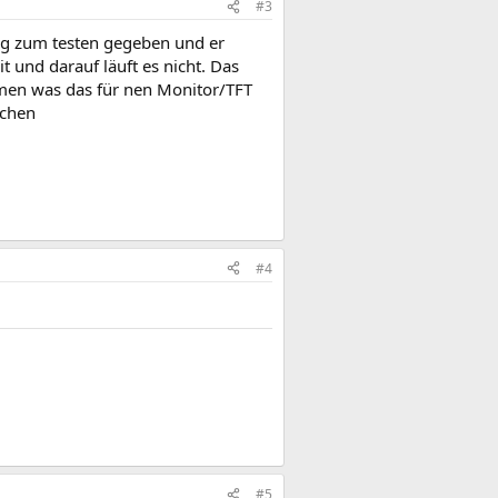
#3
rog zum testen gegeben und er
und darauf läuft es nicht. Das
men was das für nen Monitor/TFT
achen
#4
#5