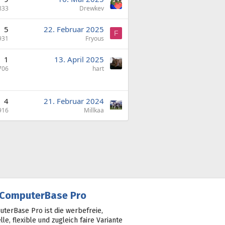
833
Drewkev
5
22. Februar 2025
F
931
Fryous
1
13. April 2025
706
hart
4
21. Februar 2024
916
Millkaa
ComputerBase Pro
terBase Pro ist die werbefreie,
lle, flexible und zugleich faire Variante