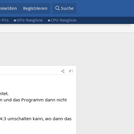
nmelden
Registrieren
Suche
g-PCs
GPU-Rangliste
CPU-Rangliste
#1
tet.
eten und das Programm dann nicht
 4:3 umschalten kann, wo dann das
?