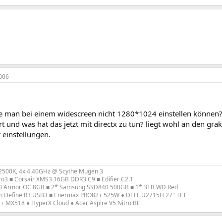
006
e man bei einem widescreen nicht 1280*1024 einstellen können? d
rt und was hat das jetzt mit directx zu tun? liegt wohl an den gra
 einstellungen.
5-2500K, 4x 4.40GHz @ Scythe Mugen 3
ro3 ■ Corsair XMS3 16GB DDR3 C9 ■ Edifier C2.1
0 Armor OC 8GB ■ 2* Samsung SSD840 500GB ■ 1* 3TB WD Red
ign Define R3 USB3 ■ Enermax PRO82+ 525W ● DELL U2715H 27" TFT
 + MX518 ● HyperX Cloud ● Acer Aspire V5 Nitro BE