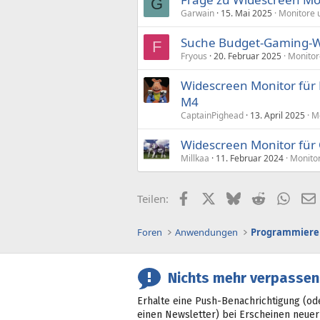
G
Garwain
15. Mai 2025
Monitore 
Suche Budget-Gaming-W
F
Fryous
20. Februar 2025
Monitor
Widescreen Monitor für
M4
CaptainPighead
13. April 2025
Mo
Widescreen Monitor für 
Millkaa
11. Februar 2024
Monitor
Facebook
X (Twitter)
Bluesky
Reddit
What
Teilen:
Foren
Anwendungen
Programmiere
Nichts mehr verpassen
Erhalte eine Push-Benachrichtigung (od
einen Newsletter) bei Erscheinen neuer