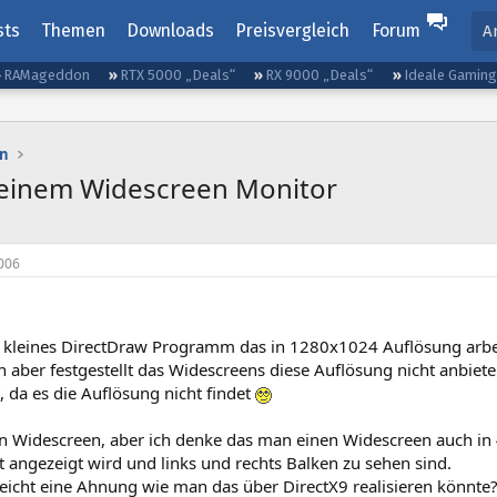
sts
Themen
Downloads
Preisvergleich
Forum
A
RAMageddon
RTX 5000 „Deals“
RX 9000 „Deals“
Ideale Gamin
n
 einem Widescreen Monitor
006
n kleines DirectDraw Programm das in 1280x1024 Auflösung arbei
ch aber festgestellt das Widescreens diese Auflösung nicht anbi
, da es die Auflösung nicht findet
in Widescreen, aber ich denke das man einen Widescreen auch in
rt angezeigt wird und links und rechts Balken zu sehen sind.
leicht eine Ahnung wie man das über DirectX9 realisieren könnte