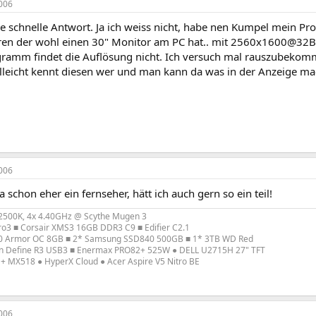
006
ie schnelle Antwort. Ja ich weiss nicht, habe nen Kumpel mein P
en der wohl einen 30" Monitor am PC hat.. mit 2560x1600@32Bit 
gramm findet die Auflösung nicht. Ich versuch mal rauszubekom
ielleicht kennt diesen wer und man kann da was in der Anzeige m
006
ja schon eher ein fernseher, hätt ich auch gern so ein teil!
5-2500K, 4x 4.40GHz @ Scythe Mugen 3
ro3 ■ Corsair XMS3 16GB DDR3 C9 ■ Edifier C2.1
0 Armor OC 8GB ■ 2* Samsung SSD840 500GB ■ 1* 3TB WD Red
ign Define R3 USB3 ■ Enermax PRO82+ 525W ● DELL U2715H 27" TFT
 + MX518 ● HyperX Cloud ● Acer Aspire V5 Nitro BE
006