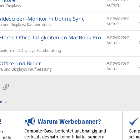
Aufrufe
und Displays
idescreen-Monitor mit/ohne Sync
Antworten
Aufrufe
e und Displays: Kaufberatung
 Home Office Tätigkeiten an MacBook Pro
Antworten
Aufrufe
nitore und Displays: Kaufberatung
Office und Bilder
Antworten
Aufrufe
e und Displays: Kaufberatung
sApp
E-Mail
Link
n
Warum Werbebanner?
!
ComputerBase berichtet unabhängig und
Compu
er
verkauft deshalb keine Inhalte, sondern
schne
 Tests