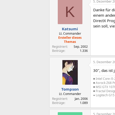
5. Dezember 2
K
Danke für d
einem ander
DirectX Pro
sein soll, v
Katsumi
Lt. Commander
Ersteller dieses
Themas
Registriert
Sep. 2002
Beiträge
1.336
5. Dezember 2
30", das ist 
■ Intel Core i
■ Asrock Z68 P
■ MSI GTX 107
Tompson
■ Fractal Des
Lt. Commander
● Logitech G15
Registriert
Jan. 2006
Beiträge
1.089
5. Dezember 2