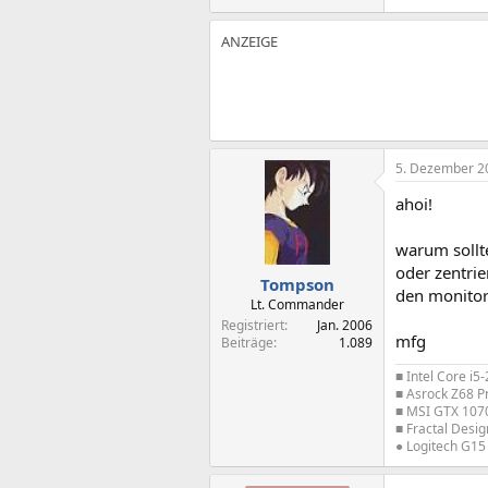
5. Dezember 2
ahoi!
warum sollt
oder zentrie
Tompson
den monitor
Lt. Commander
Registriert
Jan. 2006
mfg
Beiträge
1.089
■ Intel Core i
■ Asrock Z68 P
■ MSI GTX 107
■ Fractal Des
● Logitech G15