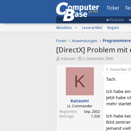
Ticker
Te
Podcast
Aktuelles
Leserartikel
Regeln
Foren
Anwendungen
Programmiere
[DirectX] Problem mit
E
E
Katsumi
5. Dezember 2006
r
r
s
s
5. Dezember 2
t
t
K
Tach.
e
e
l
l
l
l
Ich habe ei
e
t
Jetzt habe i
Katsumi
r
a
mehr startet
m
Lt. Commander
Registriert
Sep. 2002
Ich habe ke
Beiträge
1.336
Bild zentrie
Jemand viel