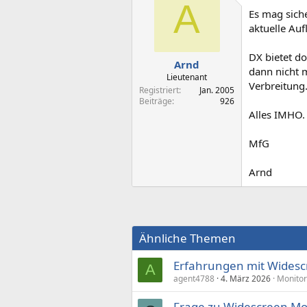
A
Es mag sich
aktuelle Auf
DX bietet d
Arnd
dann nicht m
Lieutenant
Verbreitung
Registriert
Jan. 2005
Beiträge
926
Alles IMHO.
MfG
Arnd
Ähnliche Themen
Erfahrungen mit Widesc
A
agent4788
4. März 2026
Monitor
Frage zu Widescreen Mo