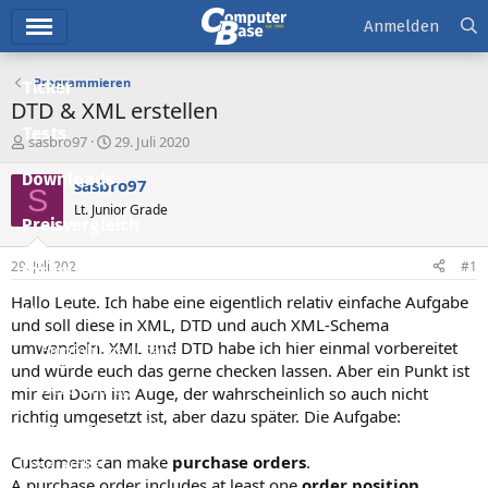
Hauptmenü
Anmelden
Programmieren
Ticker
DTD & XML erstellen
Tests
E
E
sasbro97
29. Juli 2020
r
r
Downloads
s
s
sasbro97
S
t
t
Lt. Junior Grade
e
e
Preisvergleich
l
l
l
l
29. Juli 2020
#1
Forum
e
t
r
a
Hallo Leute. Ich habe eine eigentlich relativ einfache Aufgabe
Aktuelles
m
und soll diese in XML, DTD und auch XML-Schema
umwandeln. XML und DTD habe ich hier einmal vorbereitet
Empfohlene Inhalte
und würde euch das gerne checken lassen. Aber ein Punkt ist
Neue Beiträge
mir ein Dorn im Auge, der wahrscheinlich so auch nicht
richtig umgesetzt ist, aber dazu später. Die Aufgabe:
Neueste Aktivitäten
Customers can make
purchase orders
.
Leserartikel
A purchase order includes at least one
order position