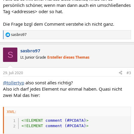
persönlich schöner, wenn man dann auch ein umschließendes
Tag <addresses> oder so hat.
Die Frage bzgl dem Comment verstehe ich nicht ganz.
sasbro97
R
e
a
sasbro97
k
S
t
Lt. Junior Grade
Ersteller dieses Themas
i
o
n
29. Juli 2020
#3
e
n
@tollertyp
also sonst alles richtig?
:
Also ich darf jedes Element nur einmal haben. Quasi nicht
zwei Mal das hier:
XML:
<
!ELEMENT
comment
(#PCDATA)
>
<
!ELEMENT
comment
(#PCDATA)
>