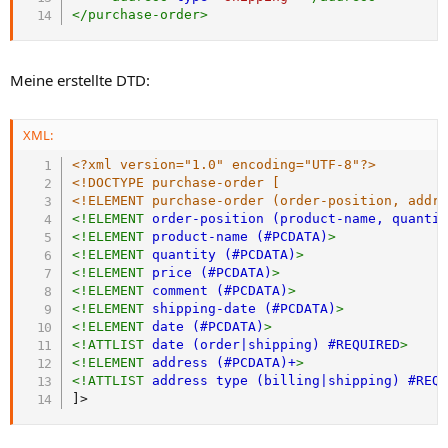
</
purchase-order
>
Meine erstellte DTD:
XML:
<?xml version="1.0" encoding="UTF-8"?>
<!DOCTYPE purchase-order [

<!ELEMENT purchase-order (order-position, addr
<
!ELEMENT
order-position
(product-name,
quanti
<
!ELEMENT
product-name
(#PCDATA)
>
<
!ELEMENT
quantity
(#PCDATA)
>
<
!ELEMENT
price
(#PCDATA)
>
<
!ELEMENT
comment
(#PCDATA)
>
<
!ELEMENT
shipping-date
(#PCDATA)
>
<
!ELEMENT
date
(#PCDATA)
>
<
!ATTLIST
date
(order|shipping)
#REQUIRED
>
<
!ELEMENT
address
(#PCDATA)+
>
<
!ATTLIST
address
type
(billing|shipping)
#REQ
]>