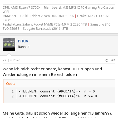
CPU
: AMD Ryzen 7 3700X
|
Mainboard
: MSI MPG X570 Gaming Pro Carbon
WiFi
RAM
: 32GB G.Skill Trident Z Neo DDR-3600 CL16
|
Graka
: KFA2 GTX 1070
EXOC
Festplatten
: Sabent Rocket NVME PCIe 4.0 M.2 2280
1TB
|
Samsung 840
EVO
250GB
|
Seagate Barracuda (2016)
3TB
PHuV
Banned
29. Juli 2020
#4
Wenn ich mich recht erinnere, kannst Du Gruppen und
Wiederholungen in einem Bereich bilden
Code:
<!ELEMENT comment (#PCDATA)+>  n > 0

<!ELEMENT comment (#PCDATA)*>  n >= 0
Meine Güte, daß ist schon wieder so lange her (13 Jahre???),