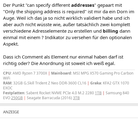
Der Punkt "can specify different
addresses
" gepaart mit
"Only the shipping address is required" ist mir da ein Dorn im
Auge. Weil ich das ja so nicht wirklich validiert habe und ich
aber auch nicht wüsste wie, außer tatsächlich zwei komplett
verschiedene Adresselemente zu erstellen und
billing
dann
einmal mit einem ? Indikator zu versehen für den optionalen
Aspekt.
Dass ich Comment als Element nur einmal haben darf ist
richtig oder? Die Anordnung ist soweit ich weiß egal.
CPU
: AMD Ryzen 7 3700X
|
Mainboard
: MSI MPG X570 Gaming Pro Carbon
WiFi
RAM
: 32GB G.Skill Trident Z Neo DDR-3600 CL16
|
Graka
: KFA2 GTX 1070
EXOC
Festplatten
: Sabent Rocket NVME PCIe 4.0 M.2 2280
1TB
|
Samsung 840
EVO
250GB
|
Seagate Barracuda (2016)
3TB