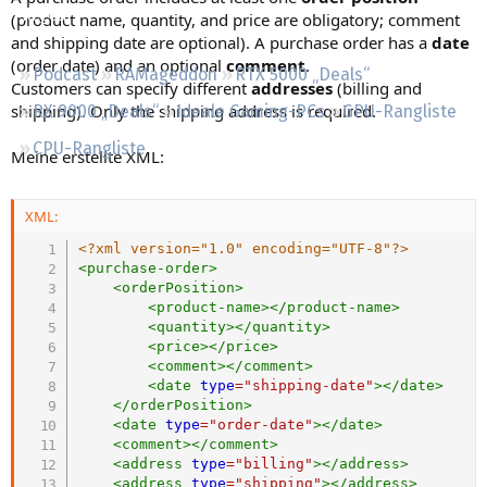
Regeln
(product name, quantity, and price are obligatory; comment
and shipping date are optional). A purchase order has a
date
(order date) and an optional
comment
.
Podcast
RAMageddon
RTX 5000 „Deals“
Customers can specify different
addresses
(billing and
shipping). Only the shipping address is required.
RX 9000 „Deals“
Ideale Gaming-PCs
GPU-Rangliste
CPU-Rangliste
Meine erstellte XML:
XML:
<?xml version="1.0" encoding="UTF-8"?>
<
purchase-order
>
<
orderPosition
>
<
product-name
>
</
product-name
>
<
quantity
>
</
quantity
>
<
price
>
</
price
>
<
comment
>
</
comment
>
<
date
type
=
"
shipping-date
"
>
</
date
>
</
orderPosition
>
<
date
type
=
"
order-date
"
>
</
date
>
<
comment
>
</
comment
>
<
address
type
=
"
billing
"
>
</
address
>
<
address
type
=
"
shipping
"
>
</
address
>