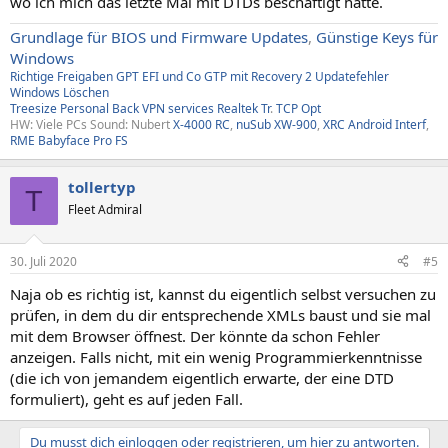
wo ich mich das letzte Mal mit DTDs beschäftigt hatte.
Grundlage für BIOS und Firmware Updates
,
Günstige Keys für
Windows
Richtige Freigaben
GPT EFI und Co
GTP mit Recovery
2
Updatefehler
Windows
Löschen
Treesize
Personal Back
VPN services
Realtek Tr
.
TCP Opt
HW: Viele PCs Sound: Nubert
X-4000 RC
,
nuSub XW-900
,
XRC Android Interf
,
RME Babyface Pro FS
tollertyp
T
Fleet Admiral
30. Juli 2020
#5
Naja ob es richtig ist, kannst du eigentlich selbst versuchen zu
prüfen, in dem du dir entsprechende XMLs baust und sie mal
mit dem Browser öffnest. Der könnte da schon Fehler
anzeigen. Falls nicht, mit ein wenig Programmierkenntnisse
(die ich von jemandem eigentlich erwarte, der eine DTD
formuliert), geht es auf jeden Fall.
Du musst dich einloggen oder registrieren, um hier zu antworten.