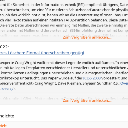
mt für Sicherheit in der Informationstechnik (BSI) empfiehlt übrigens, Da
zu überschreiben, um eine `für mittleren Schutzbedarf ausreichende physika
en, ob das wirklich nötig ist, haben wir an die Datenrettungsfirmen Ibas, O
ch vier Textdateien auf einer intakten FAT32-Partition befanden. Diese Date
e erste Datei überschrieben wir einmalig mit Nullen, die zweite einmalig mit
heinander mit Nullen und die vierte nach BSI-Empfehlung dreimal mit kom
sollten nun zeigen, was denn noch zu retten ist. Die Antwort fällt kurz aus: n
Zum Vergrößern anklicken....
essionelle Datenrettungsunternehmen sind also hilflos, wenn Festplatten er
2022:
heres Löschen: Einmal überschreiben genügt
kexperte Craig Wright wollte mit dieser Legende endlich aufräumen. In ein
 mit Kollegen Festplatten verschiedener Hersteller und unterschiedlichen
 kontrollierten Bedingungen überschrieben und die magnetischen Oberflä
mikroskop untersucht. Das Paper wurde auf der
ICISS 2008
vorgestellt und
ience
veröffentlicht (Craig Wright, Dave Kleiman, Shyaam Sundhar R.S.:
Over
troversy
).
s: Ob uralte 1-GByte-Platte oder (zum Zeitpunkt der Studie) aktuelles Lauf
Zum Vergrößern anklicken....
t die Wahrscheinlichkeit, noch etwas rekonstruieren zu können, praktisch nu
t geht, von dem man ganz genau weiß, wo es steht, dann kann man es (in ei
rscheinlichkeit korrekt rekonstruieren. Für ein Byte müsste man dann aber 
ndichte
97 Prozent Wahrscheinlichkeit klappt. Tja, und bei größeren Datenmengen je
rieb: