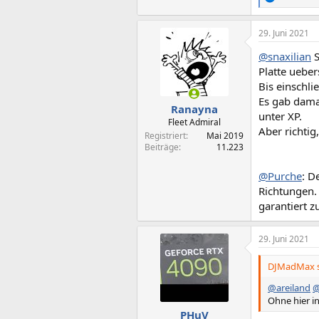
R
e
a
29. Juni 2021
k
t
@snaxilian
S
i
o
Platte ueber
n
Bis einschl
e
Es gab dama
n
Ranayna
unter XP.
:
Fleet Admiral
Aber richtig
Registriert
Mai 2019
Beiträge
11.223
@Purche
: D
Richtungen. 
garantiert 
29. Juni 2021
DJMadMax s
@areiland
@
Ohne hier i
PHuV