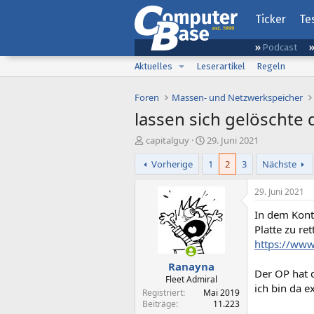
Ticker
Te
Podcast
Aktuelles
Leserartikel
Regeln
Foren
Massen- und Netzwerkspeicher
lassen sich gelöschte 
E
E
capitalguy
29. Juni 2021
r
r
Vorherige
1
2
3
Nächste
s
s
t
t
e
e
29. Juni 2021
l
l
In dem Kont
l
l
e
t
Platte zu ret
r
a
https://www
m
Ranayna
Der OP hat 
Fleet Admiral
ich bin da e
Registriert
Mai 2019
Beiträge
11.223