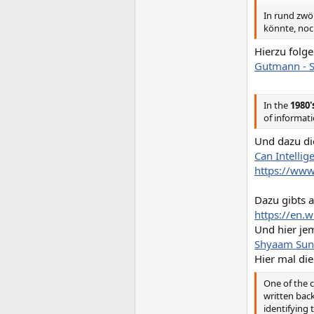
In rund zwöl
könnte, noc
Hierzu folge
Gutmann - S
In the
1980'
of informat
Und dazu di
Can Intelli
https://ww
Dazu gibts a
https://en.
Und hier je
Shyaam Sund
Hier mal die
One of the c
written back
identifying 