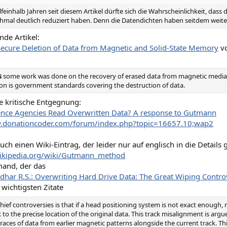
feinhalb Jahren seit diesem Artikel dürfte sich die Wahrscheinlichkeit, dass
hmal deutlich reduziert haben. Denn die Datendichten haben seitdem wei
nde Artikel:
ecure Deletion of Data from Magnetic and Solid-State Memory
vo
s
some work was done on the recovery of erased data from magnetic media
ion is government standards covering the destruction of data.
e kritische Entgegnung:
gence Agencies Read Overwritten Data? A response to Gutmann
w.donationcoder.com/forum/index.php?topic=16657.10;wap2
uch einen Wiki-Eintrag, der leider nur auf englisch in die Details 
wikipedia.org/wiki/Gutmann_method
mand, der das
har R.S.: Overwriting Hard Drive Data: The Great Wiping Contro
 wichtigsten Zitate
hief controversies is that if a head positioning system is not exact enough,
 to the precise location of the original data. This track misalignment is arg
traces of data from earlier magnetic patterns alongside the current track. Th