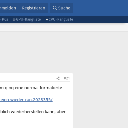
nmelden
Registrieren
Suche
g-PCs
GPU-Rangliste
CPU-Rangliste
#21
um ging eine normal formatierte
teien-wieder-ran.2028355/
lich wiederherstellen kann, aber