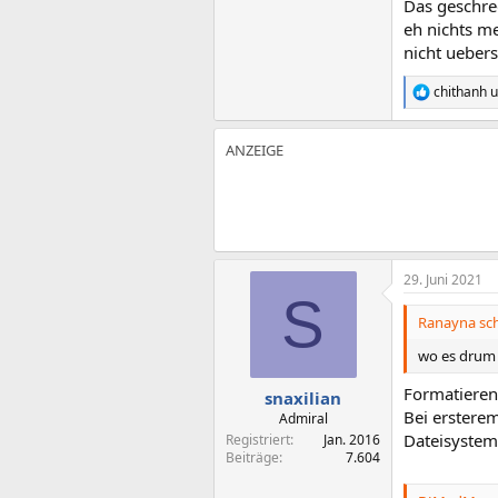
Das geschred
eh nichts me
nicht ueber
chithanh
u
R
e
a
k
t
i
o
n
e
n
:
29. Juni 2021
S
Ranayna sch
wo es drum 
Formatieren
snaxilian
Bei ersterem
Admiral
Dateisystem,
Registriert
Jan. 2016
Beiträge
7.604