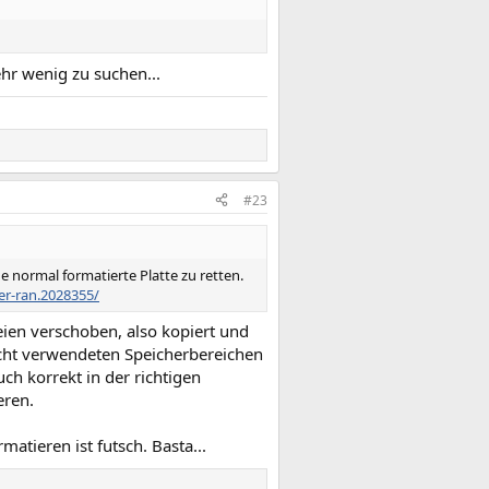
ehr wenig zu suchen...
#23
 normal formatierte Platte zu retten.
er-ran.2028355/
eien verschoben, also kopiert und
icht verwendeten Speicherbereichen
ch korrekt in der richtigen
eren.
tieren ist futsch. Basta...