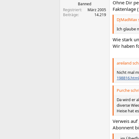
Ohne Dir per
Banned
Faktenlage (
Registriert
März 2005
Beiträge
14.219
DJMadMax s
Ich glaube n
Wie stark un
Wir haben fo
areiland sch
Nicht mal m
198816.htm
Purche schr
Da wird er 
diverse Wie
Heise hat es
Verweis auf
Abonnent bin
... im Überfl