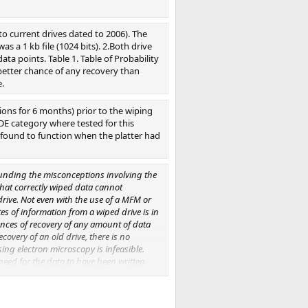
o current drives dated to 2006). The
s a 1 kb file (1024 bits). 2.Both drive
ta points. Table 1. Table of Probability
 better chance of any recovery than
e.
ions for 6 months) prior to the wiping
IDE category where tested for this
s found to function when the platter had
ounding the misconceptions involving the
that correctly wiped data cannot
 drive. Not even with the use of a MFM or
es of information from a wiped drive is in
hances of recovery of any amount of data
covery of an old drive, there is no
ing electron microscopy is infeasible.
 need for the data to have been written
the bit level, which does not reflect real
d the interaction of defragmentation, file
allacy that data can be forensically