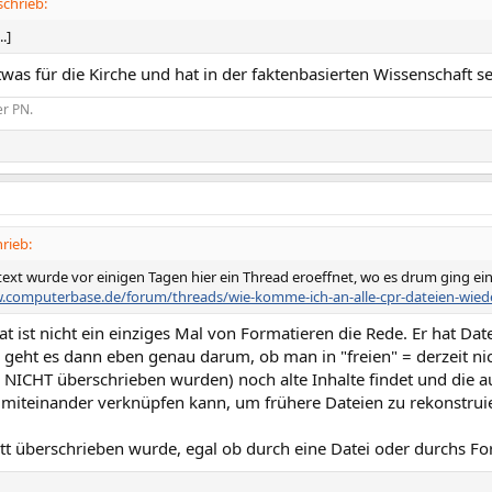
chrieb:
.]
twas für die Kirche und hat in der faktenbasierten Wissenschaft s
er PN.
rieb:
ext wurde vor einigen Tagen hier ein Thread eroeffnet, wo es drum ging eine
.computerbase.de/forum/threads/wie-komme-ich-an-alle-cpr-dateien-wied
t ist nicht ein einziges Mal von Formatieren die Rede. Er hat Dat
a geht es dann eben genau darum, ob man in "freien" = derzeit n
 NICHT überschrieben wurden) noch alte Inhalte findet und die au
 miteinander verknüpfen kann, um frühere Dateien zu rekonstrui
 überschrieben wurde, egal ob durch eine Datei oder durchs Forma