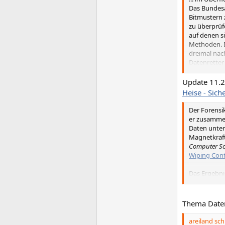
Das Bundesa
Bitmustern 
zu überprüf
auf denen si
Methoden. Di
dreimal nac
Datenretter 
Selbst prof
Update 11.
Heise - Sic
Der Forensi
er zusammen
Daten unter
Magnetkraft
Computer Sc
Wiping Con
Das Ergebni
der Daten is
einziges Bi
Prozent Wah
Thema Date
noch mit 0,
areiland sch