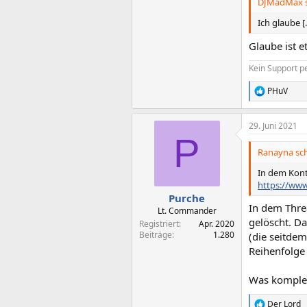
DJMadMax s
Ich glaube [..
Glaube ist e
Kein Support p
PHuV
R
e
a
29. Juni 2021
k
P
t
i
Ranayna sch
o
n
In dem Kont
e
https://www
n
Purche
:
In dem Threa
Lt. Commander
gelöscht. D
Registriert
Apr. 2020
Beiträge
1.280
(die seitdem
Reihenfolge
Was komplett
Der Lord