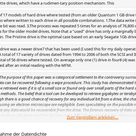
ette drives, which have a rudimen-tary position mechanism. This
of 17 models of hard drive where tested (from an older Quantum 1 GB drive t
s where written to each drive in all possible combinations. 1.The data write wa
 bit was read. 3.The process was repeated 5 times for an analysis of 76,800 da
s for the older model drives. Note that a “used” drive has only a marginally
in. The Pristine drive is the optimal case based on an early Seagate 1Gb driv
 drive was a newer drive7 that has been used (I used this for my daily operat
 total of 17 variety of drives dated from 1994 to 2006 of both the SCSI and 
otal of 56 drives where tested. On average only one (1) drive in four8 (4) wa
d after an initial reading with the MFM.
The purpose of this paper was a categorical settlement to the controversy surr
data can be recovered following a wipe procedure. This study has demonstrated 
 retrieved even if it is of a small size or found only over small parts of the hard
methods. The belief that a tool can be developed to retrieve gigabytes or terabyt
ugh there is a good chance of recovery for any individual bit from a drive, the c
 using an electron microscope are negligible. Even speculating on the possible re
at any data would be recoverable from the drive. The forensic recovery of data us
 both on old drives and has become more difficult over time. Further, there is a
Zum Vergrößern anklicken....
d on a raw unused drive for there to be any hope of any level of recovery even at 
t is unlikely that a recovered drive will have not been used for a period of time an
eneral use that overwrites data areas negates any chance of data recovery. The f
nahme der Datendichte