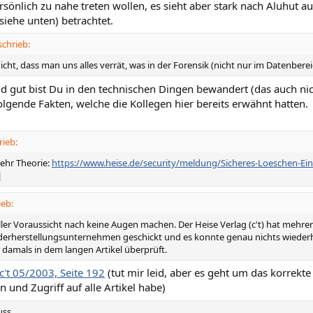
sönlich zu nahe treten wollen, es sieht aber stark nach Aluhut a
siehe unten) betrachtet.
chrieb:
icht, dass man uns alles verrät, was in der Forensik (nicht nur im Datenberei
d gut bist Du in den technischen Dingen bewandert (das auch nich
lgende Fakten, welche die Kollegen hier bereits erwähnt hatten.
rieb:
ehr Theorie:
https://www.heise.de/security/meldung/Sicheres-Loeschen-Ei
l
ieb:
aller Voraussicht nach keine Augen machen. Der Heise Verlag (c't) hat mehre
derherstellungsunternehmen geschickt und es konnte genau nichts wiederhe
 damals in dem langen Artikel überprüft.
c't 05/2003, Seite 192
(tut mir leid, aber es geht um das korrekte 
 und Zugriff auf alle Artikel habe)
uss