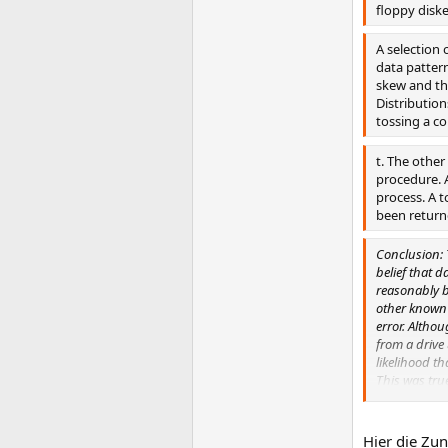
floppy disk
A selection 
data pattern
skew and the
Distribution
tossing a co
t. The other
procedure. A
process. A t
been returne
Conclusion: 
belief that 
reasonably be
other known 
error. Altho
from a drive
likelihood th
This was true
and then wipe
situations. I
copies and g
Hier die Zu