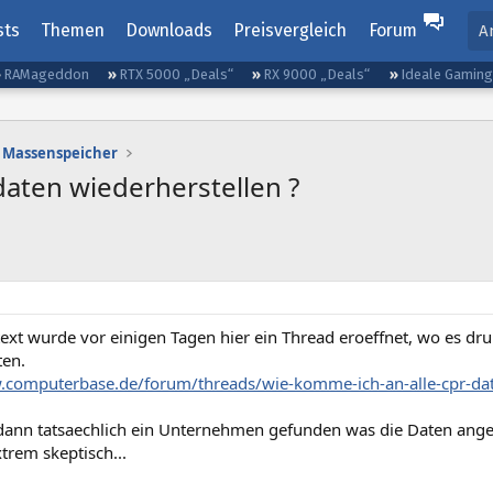
sts
Themen
Downloads
Preisvergleich
Forum
A
RAMageddon
RTX 5000 „Deals“
RX 9000 „Deals“
Ideale Gamin
Massenspeicher
daten wiederherstellen ?
ext wurde vor einigen Tagen hier ein Thread eroeffnet, wo es dr
ten.
.computerbase.de/forum/threads/wie-komme-ich-an-alle-cpr-da
dann tatsaechlich ein Unternehmen gefunden was die Daten angeb
xtrem skeptisch...