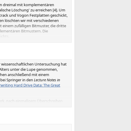
ten dreimal mit komplementären
lische Löschung' zu erreichen [4]. Um
ntrack und Vogon Festplatten geschickt,
ien löschten wir mit verschiedenen
 einem zufälligen Bitmuster, die dritte
plementären Bitmustern. Die
ichts.
st mal überschrieben
er wissenschaftlichen Untersuchung hat
 Alters unter die Lupe genommen,
chen anschließend mit einem
 bei Springer in den
Lecture Notes in
writing Hard Drive Data: The Great
werk, nach einmaligem Überschreiben
ll. Na ja, nicht ganz: Wenn es um ein
nem der genannten Beispiele) mit 56
schon 8 Mal richtig liegen, was nur
nseits von einem Byte ..