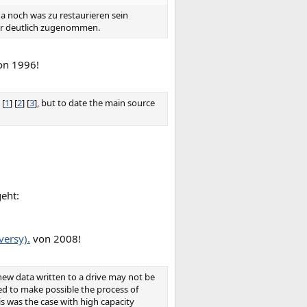
 da noch was zu restaurieren sein
ter deutlich zugenommen.
n 1996!
 [
1
] [
2
] [
3
], but to date the main source
geht:
versy).
von 2008!
 new data written to a drive may not be
ued to make possible the process of
is was the case with high capacity