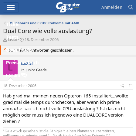
Hauptmenü
Anmelden
Mainboards und CPUs: Probleme mit AMD
Ticker
Dual Core wie volle auslastung?
Tests
E
E
laskif
18. Dezember 2006
r
r
Downloads
s
Für weitere Antworten geschlossen.
s
t
t
e
e
Preisvergleich
laskif
L
l
l
Lt. Junior Grade
l
l
Forum
e
t
r
a
18. Dezember 2006
#1
Aktuelles
m
Hab grad mal meinen neuen Opteron 165 installiert...wollte
Empfohlene Inhalte
grad mal die temps durchchecken, aber wenn ich prime
anmache hab ich nicht volle CPU auslastung ? Ist das nicht
Neue Beiträge
möglich oder muss ich irgendwo eine DUALCORE version
Neueste Aktivitäten
ziehen ?
Leserartikel
"Galaktisch gesehen ist die Fähigkeit, einen Planeten zu zerstören,
vollkommen unbedeutend." - Darth Vader, Star Wars Episode IV