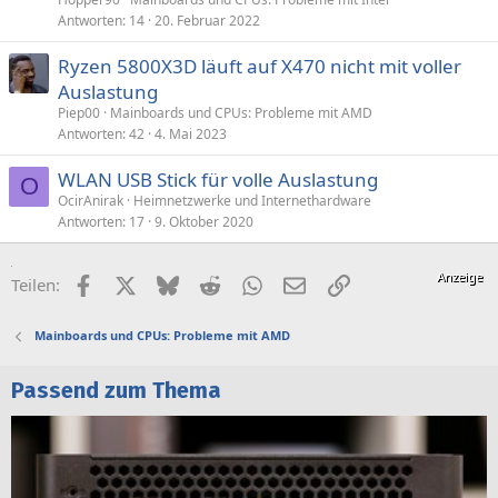
Antworten
14
20. Februar 2022
Ryzen 5800X3D läuft auf X470 nicht mit voller
Auslastung
Piep00
Mainboards und CPUs: Probleme mit AMD
Antworten
42
4. Mai 2023
WLAN USB Stick für volle Auslastung
O
OcirAnirak
Heimnetzwerke und Internethardware
Antworten
17
9. Oktober 2020
Facebook
X (Twitter)
Bluesky
Reddit
WhatsApp
E-Mail
Link
Teilen:
Mainboards und CPUs: Probleme mit AMD
Passend zum Thema