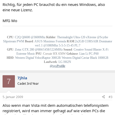
Richtig, für jeden PC brauchst du ein neues Windows, also
eine neue Lizenz.
MfG Mo
-
-
CPU
:
C2Q Q6600 @3600Mhz
Kühler
:
Thermalright Ultra-120 eXtreme @Scythe
Slipstream PWM
Board
:
ASUS Maximus Formula
RAM
:
2x2GB CORSAIR Dominator
ver1.1 @1080Mhz 5-5-5-15-45 PL:7
GPU
:
Zotac GTX 280 @684/1458/1224MHz
Sound
:
Creative Sound Blaster X-Fi
Extreme Music
PSU
:
Corsair HX 650W
Gehäuse
:
Lian Li PC-P60
HDD
:
Western Digital VelociRaptor 300GB/ Western Digital Caviar Black 1000GB
Laufwerk
:
LG H62N
@sysProfile
7jhla
7
Cadet 3rd Year
5. Januar 2009
#3
Also wenn man Vista mit dem automatischen telefonsystem
registriert, wird man immer gefragt auf wie vielen PCs die