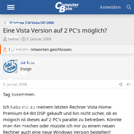
Hauptmenü
Anmelden
Windows 7/8/Vista/XP/2000
Ticker
Eine Vista Version auf 2 PC's möglich?
Tests
E
E
Sedrix
5. Januar 2009
r
r
Downloads
s
Für weitere Antworten geschlossen.
s
t
t
e
e
Preisvergleich
Sedrix
l
l
Ensign
l
l
Forum
e
t
r
a
5. Januar 2009
#1
Aktuelles
m
Tag zusammen.
Empfohlene Inhalte
Ich habe mir zu meinem letzten Rechner Vista Home-
Neue Beiträge
Premium 64-Bit DSP gekauft und bin nicht sicher, ob es
Neueste Aktivitäten
möglich ist dieses auf 2 PC's parallel zu betreiben. Könnte
man das machen oder müsste ich mir zu einem neuen
Leserartikel
Rechner auch eine neue Windows Version bestellen?