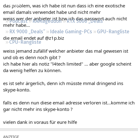
Regeln
das problem, was ich habe ist nun dass ich eine exotische
email damals verwendet habe und nicht mehr
weiss wer der anbieter ist bzw ich das passwort auch nicht
Podcast
RAMageddon
RTX 5000 „Deals“
mehr habe...
RX 9000 „Deals“
Ideale Gaming-PCs
GPU-Rangliste
die email endet auf @z1p.biz
CPU-Rangliste
weiss jemand zufällif welcher anbieter das mal gewesen ist
und ob es denn noch gibt ?
ich habe hier als notiz "l4tech limited" ... aber google scheint
da wenig helfen zu können.
es ist sehr ärgerlich, denn ich müsste mmal dringend ins
skype-konto.
falls es denn nun diese email adresse verloren ist...komme ich
gar nicht mehr ins skype-konto ?
vielen dank in voraus für eure hilfe