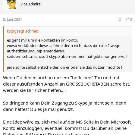
t
Vice Admiral
i
o
n
8. Juni 2021
#13
e
n
ksjdgzagt schrieb:
:
es geht mir um die kontakten im konto.
wieso verkünden diese ...söhne denn nicht dass die eine 2 wege
authetifzierung implementieren.
seitdem sch...microsoft skype übernommen hat gibts nur generve !
jede sollte selbst entscheiden ob er oder sie das nutzen möchte !
Wenn Du denen auch in diesem "höflichen" Ton und mit
dieser ausufernden Anzahl an GROSSBUCHSTABEN schreibst,
werden sie Dir sicher helfen....
So dringend kann Dein Zugang zu Skype ja nicht sein, denn
dann hättest Du es ja mal genutzt.
Eine Idee wäre es, sich mal auf der MS Seite in Dein Microsoft
Konto einzuloggen, eventuell kommst Du darüber an Deine
Daten ran. PW musst Du natürlich wissen.