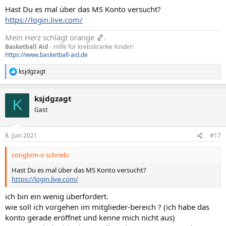
Hast Du es mal über das MS Konto versucht?
https://login.live.com/
Mein Herz schlägt orange 🏀.
Basketball Aid
- Hilfe für krebskranke Kinder!
https://www.basketball-aid.de
ksjdgzagt
R
e
a
ksjdgzagt
k
K
t
Gast
i
o
n
8. Juni 2021
#17
e
n
conglom-o schrieb:
:
Hast Du es mal über das MS Konto versucht?
https://login.live.com/
ich bin ein wenig überfordert.
wie soll ich vorgehen im mitglieder-bereich ? (ich habe das
konto gerade eröffnet und kenne mich nicht aus)