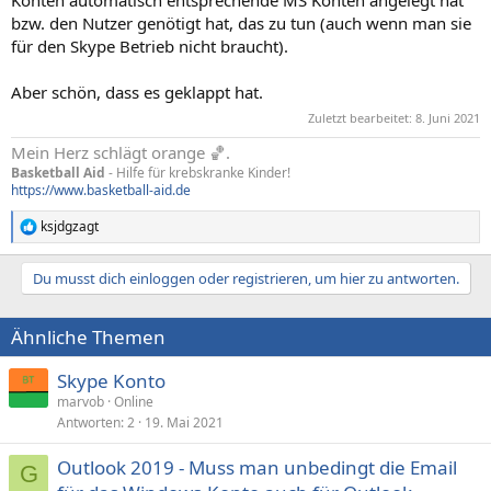
bzw. den Nutzer genötigt hat, das zu tun (auch wenn man sie
für den Skype Betrieb nicht braucht).
Aber schön, dass es geklappt hat.
Zuletzt bearbeitet:
8. Juni 2021
Mein Herz schlägt orange 🏀.
Basketball Aid
- Hilfe für krebskranke Kinder!
https://www.basketball-aid.de
ksjdgzagt
R
e
a
Du musst dich einloggen oder registrieren, um hier zu antworten.
k
t
i
Ähnliche Themen
o
n
e
Skype Konto
n
marvob
Online
:
Antworten
2
19. Mai 2021
Outlook 2019 - Muss man unbedingt die Email
G