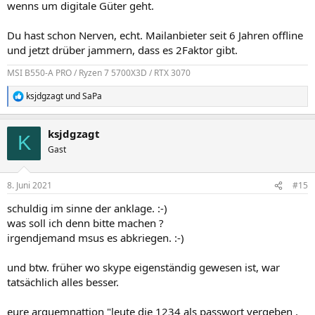
wenns um digitale Güter geht.
Du hast schon Nerven, echt. Mailanbieter seit 6 Jahren offline
und jetzt drüber jammern, dass es 2Faktor gibt.
MSI B550-A PRO / Ryzen 7 5700X3D / RTX 3070
ksjdgzagt
und
SaPa
R
e
a
ksjdgzagt
k
K
t
Gast
i
o
n
8. Juni 2021
#15
e
n
schuldig im sinne der anklage. :-)
:
was soll ich denn bitte machen ?
irgendjemand msus es abkriegen. :-)
und btw. früher wo skype eigenständig gewesen ist, war
tatsächlich alles besser.
eure arguemnattion "leute die 1234 als passwort vergeben ,