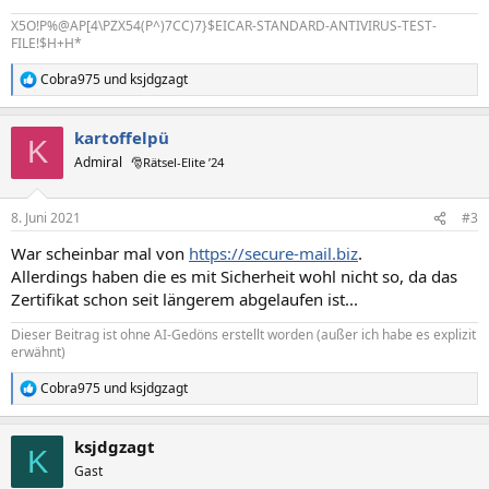
X5O!P%@AP[4\PZX54(P^)7CC)7}$EICAR-STANDARD-ANTIVIRUS-TEST-
FILE!$H+H*
Cobra975
und
ksjdgzagt
R
e
a
kartoffelpü
k
K
t
Admiral
🎅Rätsel-Elite ’24
i
o
n
8. Juni 2021
#3
e
n
War scheinbar mal von
https://secure-mail.biz
.
:
Allerdings haben die es mit Sicherheit wohl nicht so, da das
Zertifikat schon seit längerem abgelaufen ist...
Dieser Beitrag ist ohne AI-Gedöns erstellt worden (außer ich habe es explizit
erwähnt)
Cobra975
und
ksjdgzagt
R
e
a
ksjdgzagt
k
K
t
Gast
i