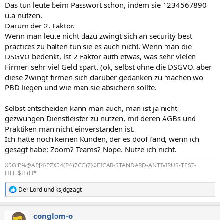
Das tun leute beim Passwort schon, indem sie 1234567890
u.ä nutzen.
Darum der 2. Faktor.
Wenn man leute nicht dazu zwingt sich an security best
practices zu halten tun sie es auch nicht. Wenn man die
DSGVO bedenkt, ist 2 Faktor auth etwas, was sehr vielen
Firmen sehr viel Geld spart. (ok, selbst ohne die DSGVO, aber
diese Zwingt firmen sich darüber gedanken zu machen wo
PBD liegen und wie man sie absichern sollte.
Selbst entscheiden kann man auch, man ist ja nicht
gezwungen Dienstleister zu nutzen, mit deren AGBs und
Praktiken man nicht einverstanden ist.
Ich hatte noch keinen Kunden, der es doof fand, wenn ich
gesagt habe: Zoom? Teams? Nope. Nutze ich nicht.
X5O!P%@AP[4\PZX54(P^)7CC)7}$EICAR-STANDARD-ANTIVIRUS-TEST-
FILE!$H+H*
Der Lord
und
ksjdgzagt
R
e
a
conglom-o
k