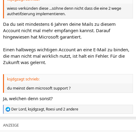
wieso verkünden diese ...söhne denn nicht dass die eine 2 wege
authetifzierung implementieren.
Da du seit mindestens 6 Jahren deine Mails zu diesem
Account nicht mal mehr empfangen kannst. Darauf
hingewiesen hat Microsoft garantiert.
Einen halbwegs wichtigen Account an eine E-Mail zu binden,
die man nicht mal wirklich nutzt, ist halt ein Fehler. Für die
Zukunft was gelernt.
ksjdgzagt schrieb:
du meinst dem microsoft support ?
Ja, welchen denn sonst?
Der Lord
,
ksjdgzagt
,
Roesi
und 2 andere
R
e
a
k
t
i