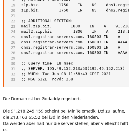
z1p.biz.        1750    IN    NS    dns1.regist
z1p.biz.        1750    IN    NS    dns2.regist
;; ADDITIONAL SECTION:

mail.z1p.biz.        1800    IN    A    91.218.
mail2.z1p.biz.        1800    IN    A    213.16
dns1.registrar-servers.com. 160803 IN    A    1
dns1.registrar-servers.com. 160803 IN    AAAA  
dns2.registrar-servers.com. 160803 IN    A    1
dns2.registrar-servers.com. 160803 IN    AAAA  
;; Query time: 18 msec

;; SERVER: 195.49.152.213#53(195.49.152.213)

;; WHEN: Tue Jun 08 11:58:43 CEST 2021

;; MSG SIZE  rcvd: 258
Die Domain ist bei Godaddy registiert.
Die 91.218.245.159 scheint bei Mir Telematiki Ltd zu laufne,
die 213.163.65.52 bei i3d in den Niederlanden.
Da werden aber halt nur die server stehen, aber vielleicht hilft
es