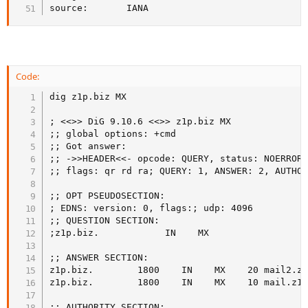
source:       IANA
Code:
dig z1p.biz MX

; <<>> DiG 9.10.6 <<>> z1p.biz MX

;; global options: +cmd

;; Got answer:

;; ->>HEADER<<- opcode: QUERY, status: NOERROR,
;; flags: qr rd ra; QUERY: 1, ANSWER: 2, AUTHOR
;; OPT PSEUDOSECTION:

; EDNS: version: 0, flags:; udp: 4096

;; QUESTION SECTION:

;z1p.biz.            IN    MX

;; ANSWER SECTION:

z1p.biz.        1800    IN    MX    20 mail2.z1
z1p.biz.        1800    IN    MX    10 mail.z1p
;; AUTHORITY SECTION:
