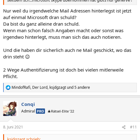
seitdem sch...microsoft skype übernommen hat gibts nur generve !
Nur weil du irgendwelche Mail Adressen hinterlegst ist jetzt
auf einmal Microsoft dran schuld?
Da bist du ganz alleine dran schuld.
Wenn man schon falsch Angaben macht oder sonst was
irgendwo hinterlegt, muss man sich das auch notieren.
Und die haben dir sicherlich auch ne Mail geschickt, wo das
drin steht 😉
2 Wege Authentifizierung ist doch bei vielen mitlerweile
Pflicht.
MindofRafi
,
Der Lord
,
ksjdgzagt
und 5 andere
R
e
a
Conqi
k
t
Admiral
PRO
🎄Rätsel-Elite ’22
i
o
n
8. Juni 2021
#11
e
n
ksjdgzagt schrieb:
: