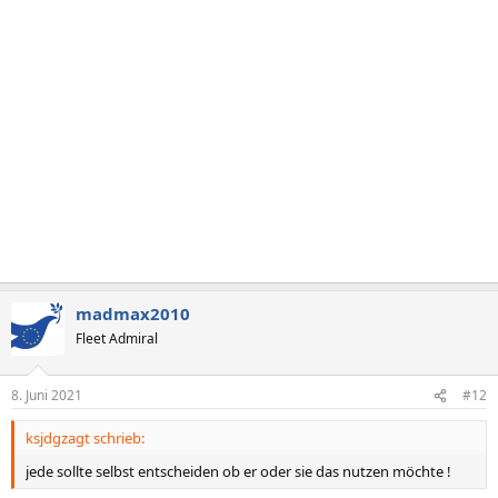
o
n
e
n
:
madmax2010
Fleet Admiral
8. Juni 2021
#12
ksjdgzagt schrieb:
jede sollte selbst entscheiden ob er oder sie das nutzen möchte !