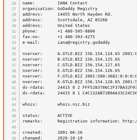
name:         IANA Contact

organisation: GoDaddy Registry

address:      14455 North Hayden Rd.

address:      Scottsdale, AZ 85260

address:      United States

phone:        +1 480-505-8800

fax-no:       +1 480-393-4275

e-mail:       iana@registry.godaddy

nserver:      A.GTLD.BIZ 156.154.124.65 2001:05
nserver:      B.GTLD.BIZ 156.154.125.65

nserver:      C.GTLD.BIZ 156.154.127.65

nserver:      E.GTLD.BIZ 156.154.126.65

nserver:      F.GTLD.BIZ 2001:500:3682:0:0:0:0:
nserver:      K.GTLD.BIZ 156.154.128.65 2001:50
ds-rdata:     24415 8 2 FFF5283786C2F37BA32F931
ds-rdata:     24415 8 1 C4C132AB72B9AA33C24C563
whois:        whois.nic.biz

status:       ACTIVE

remarks:      Registration information: http://
created:      2001-06-26

changed:      2020-10-19
