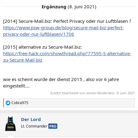
Ergänzung
(
8. Juni 2021
)
[2014] Secure-Mail.biz: Perfect Privacy oder nur Luftblasen ?
https://www.psw-group.de/blog/secure-mail-biz-perfect-
privacy-oder-nur-luftblasen/1706
[2015] alternative zu Secure-Mail.biz:
https://free-hack.com/showthread.php?77595-S-alternative-
zu-Secure-Mail-biz
wie es scheint wurde der dienst 2015 , also vor 6 jahre
eingestellt....
Zuletzt bearbeitet von einem Moderator:
8. Juni 2021
Cobra975
R
e
a
Der Lord
k
t
Lt. Commander
PRO
i
o