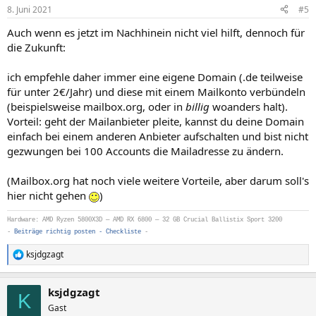
n
8. Juni 2021
#5
e
n
Auch wenn es jetzt im Nachhinein nicht viel hilft, dennoch für
:
die Zukunft:
ich empfehle daher immer eine eigene Domain (.de teilweise
für unter 2€/Jahr) und diese mit einem Mailkonto verbündeln
(beispielsweise mailbox.org, oder in
billig
woanders halt).
Vorteil: geht der Mailanbieter pleite, kannst du deine Domain
einfach bei einem anderen Anbieter aufschalten und bist nicht
gezwungen bei 100 Accounts die Mailadresse zu ändern.
(Mailbox.org hat noch viele weitere Vorteile, aber darum soll's
hier nicht gehen
)
Hardware: AMD Ryzen 5800X3D — AMD RX 6800 — 32 GB Crucial Ballistix Sport 3200
-
Beiträge richtig posten - Checkliste
-
ksjdgzagt
R
e
a
ksjdgzagt
k
K
t
Gast
i