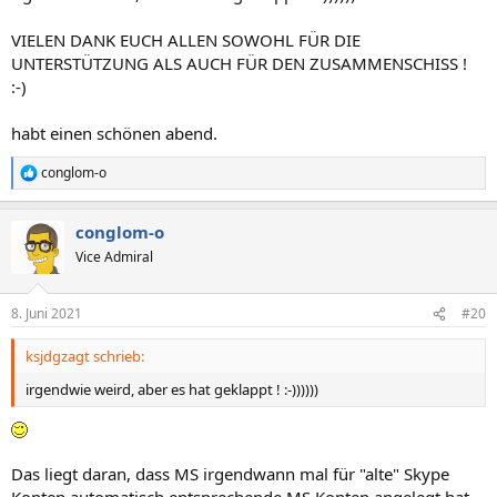
VIELEN DANK EUCH ALLEN SOWOHL FÜR DIE
UNTERSTÜTZUNG ALS AUCH FÜR DEN ZUSAMMENSCHISS !
:-)
habt einen schönen abend.
conglom-o
R
e
a
conglom-o
k
t
Vice Admiral
i
o
n
8. Juni 2021
#20
e
n
ksjdgzagt schrieb:
:
irgendwie weird, aber es hat geklappt ! :-))))))
Das liegt daran, dass MS irgendwann mal für "alte" Skype
Konten automatisch entsprechende MS Konten angelegt hat