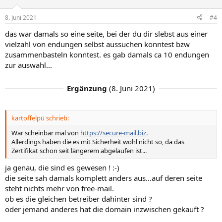
o
n
8. Juni 2021
#4
e
n
das war damals so eine seite, bei der du dir slebst aus einer
:
vielzahl von endungen selbst aussuchen konntest bzw
zusammenbasteln konntest. es gab damals ca 10 endungen
zur auswahl...
Ergänzung
(
8. Juni 2021
)
kartoffelpü schrieb:
War scheinbar mal von
https://secure-mail.biz
.
Allerdings haben die es mit Sicherheit wohl nicht so, da das
Zertifikat schon seit längerem abgelaufen ist...
ja genau, die sind es gewesen ! :-)
die seite sah damals komplett anders aus...auf deren seite
steht nichts mehr von free-mail.
ob es die gleichen betreiber dahinter sind ?
oder jemand anderes hat die domain inzwischen gekauft ?