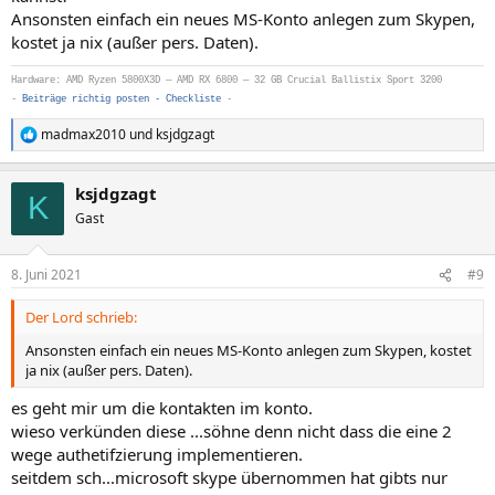
Ansonsten einfach ein neues MS-Konto anlegen zum Skypen,
kostet ja nix (außer pers. Daten).
Hardware: AMD Ryzen 5800X3D — AMD RX 6800 — 32 GB Crucial Ballistix Sport 3200
-
Beiträge richtig posten - Checkliste
-
madmax2010
und
ksjdgzagt
R
e
a
ksjdgzagt
k
K
t
Gast
i
o
n
8. Juni 2021
#9
e
n
Der Lord schrieb:
:
Ansonsten einfach ein neues MS-Konto anlegen zum Skypen, kostet
ja nix (außer pers. Daten).
es geht mir um die kontakten im konto.
wieso verkünden diese ...söhne denn nicht dass die eine 2
wege authetifzierung implementieren.
seitdem sch...microsoft skype übernommen hat gibts nur