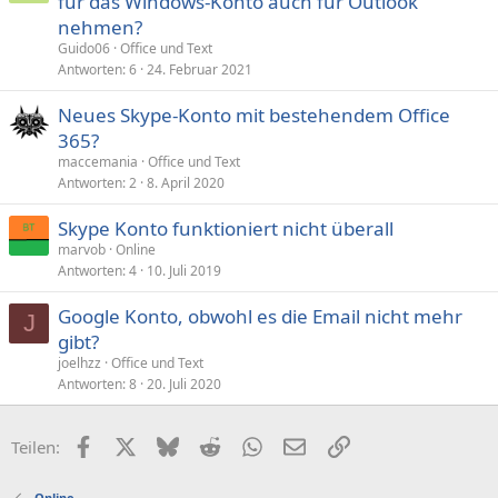
für das Windows-Konto auch für Outlook
nehmen?
Guido06
Office und Text
Antworten
6
24. Februar 2021
Neues Skype-Konto mit bestehendem Office
365?
maccemania
Office und Text
Antworten
2
8. April 2020
Skype Konto funktioniert nicht überall
marvob
Online
Antworten
4
10. Juli 2019
Google Konto, obwohl es die Email nicht mehr
J
gibt?
joelhzz
Office und Text
Antworten
8
20. Juli 2020
Facebook
X (Twitter)
Bluesky
Reddit
WhatsApp
E-Mail
Link
Teilen:
Online