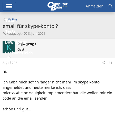
Hauptmenü
Anmelden
Online
Ticker
email für skype-konto ?
Tests
E
E
ksjdgzagt
8. Juni 2021
r
r
Downloads
s
s
ksjdgzagt
K
t
t
Gast
e
e
Preisvergleich
l
l
l
l
8. Juni 2021
#1
Forum
e
t
r
a
hi,
Aktuelles
m
ich habe mich schon länger nicht mehr im skype konto
Empfohlene Inhalte
angemeldet und heute merke ich, dass
Neue Beiträge
microsoft eine neuigkeit implementiert hat. die wollen mir ein
code an die email senden.
Neueste Aktivitäten
schön und gut...
Leserartikel