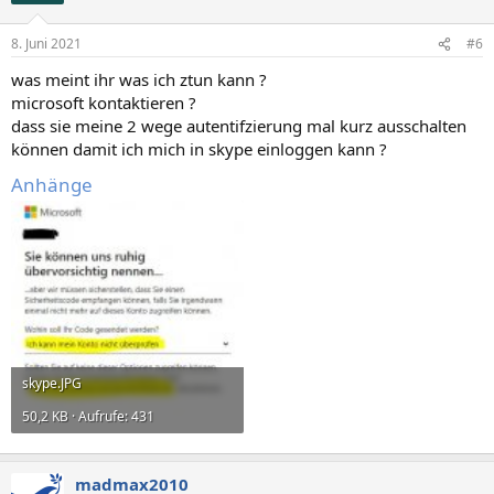
o
n
8. Juni 2021
#6
e
n
was meint ihr was ich ztun kann ?
:
microsoft kontaktieren ?
dass sie meine 2 wege autentifzierung mal kurz ausschalten
können damit ich mich in skype einloggen kann ?
Anhänge
skype.JPG
50,2 KB · Aufrufe: 431
madmax2010