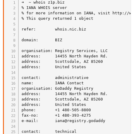
➜  ~ whois z1p.biz

% IANA WHOIS server

% for more information on IANA, visit http://ww
% This query returned 1 object

refer:        whois.nic.biz

domain:       BIZ

organisation: Registry Services, LLC

address:      14455 North Hayden Rd.

address:      Scottsdale, AZ 85260

address:      United States

contact:      administrative

name:         IANA Contact

organisation: GoDaddy Registry

address:      14455 North Hayden Rd.

address:      Scottsdale, AZ 85260

address:      United States

phone:        +1 480-505-8800

fax-no:       +1 480-393-4275

e-mail:       iana@registry.godaddy

contact:      technical
