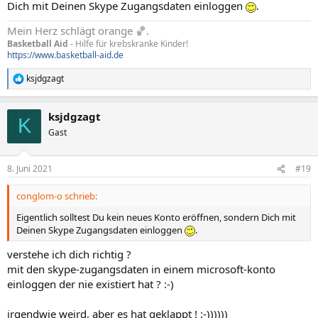
Dich mit Deinen Skype Zugangsdaten einloggen
.
Mein Herz schlägt orange 🏀.
Basketball Aid
- Hilfe für krebskranke Kinder!
https://www.basketball-aid.de
ksjdgzagt
R
e
a
ksjdgzagt
k
K
t
Gast
i
o
n
8. Juni 2021
#19
e
n
conglom-o schrieb:
:
Eigentlich solltest Du kein neues Konto eröffnen, sondern Dich mit
Deinen Skype Zugangsdaten einloggen
.
verstehe ich dich richtig ?
mit den skype-zugangsdaten in einem microsoft-konto
einloggen der nie existiert hat ? :-)
irgendwie weird, aber es hat geklappt ! :-))))))