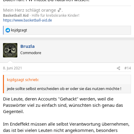
Mein Herz schlägt orange 🏀.
Basketball Aid
- Hilfe für krebskranke Kinder!
https://www.basketball-aid.de
ksjdgzagt
R
e
a
Bruzla
k
t
Commodore
i
o
n
8. Juni 2021
#14
e
n
ksjdgzagt schrieb:
:
jede sollte selbst entscheiden ob er oder sie das nutzen möchte !
Die Leute, deren Accounts "Gehackt" werden, weil die
Passwörter viel zu einfach sind, wünschten sich genau das
Gegenteil.
Im Endeffekt müssen alle selbst Verantwortung übernehmen,
das ist bei vielen Leuten nicht angekommen, besonders