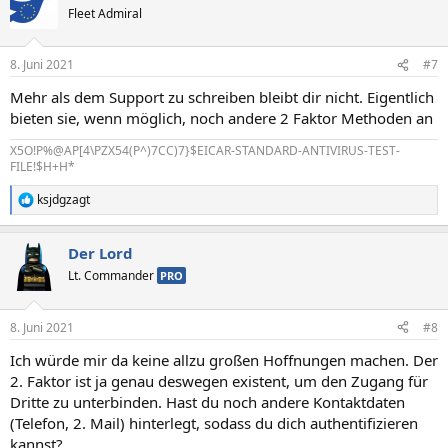
Fleet Admiral
8. Juni 2021
#7
Mehr als dem Support zu schreiben bleibt dir nicht. Eigentlich
bieten sie, wenn möglich, noch andere 2 Faktor Methoden an
X5O!P%@AP[4\PZX54(P^)7CC)7}$EICAR-STANDARD-ANTIVIRUS-TEST-
FILE!$H+H*
ksjdgzagt
R
e
a
Der Lord
k
t
Lt. Commander
PRO
i
o
n
8. Juni 2021
#8
e
n
Ich würde mir da keine allzu großen Hoffnungen machen. Der
:
2. Faktor ist ja genau deswegen existent, um den Zugang für
Dritte zu unterbinden. Hast du noch andere Kontaktdaten
(Telefon, 2. Mail) hinterlegt, sodass du dich authentifizieren
kannst?