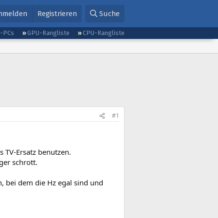
nmelden
Registrieren
Suche
g-PCs
GPU-Rangliste
CPU-Rangliste
#1
s TV-Ersatz benutzen.
ger schrott.
en, bei dem die Hz egal sind und