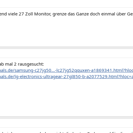
lend viele 27 Zoll Monitor, grenze das Ganze doch einmal über Ge
ab mal 2 rausgesucht:
zhals.de/samsung-c27jg50...-lc27jg52qquxen-a1869341.html?hlo
zhals.de/lg-electronics-ultragear-27gl850-b-a2077529.html?hloc