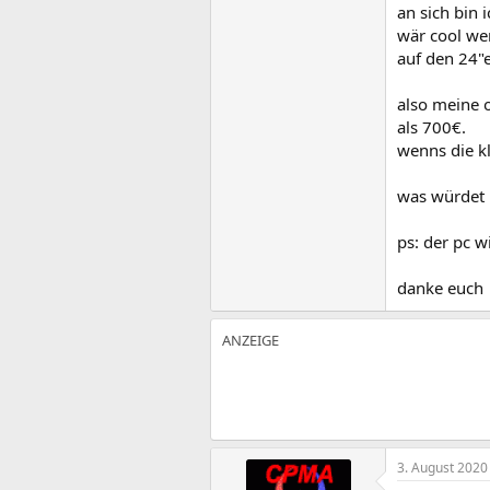
an sich bin i
wär cool wen
auf den 24"e
also meine o
als 700€.
wenns die kl
was würdet 
ps: der pc w
danke euch
3. August 2020