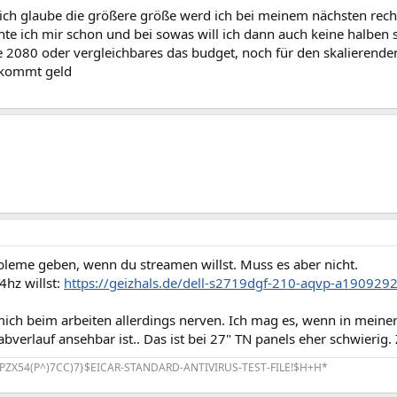
 ich glaube die größere größe werd ich bei meinem nächsten rech
chte ich mir schon und bei sowas will ich dann auch keine halben
e 2080 oder vergleichbares das budget, noch für den skalierende
 kommt geld
bleme geben, wenn du streamen willst. Muss es aber nicht.
hz willst:
https://geizhals.de/dell-s2719dgf-210-aqvp-a190929
ich beim arbeiten allerdings nerven. Ich mag es, wenn in meiner
abverlauf ansehbar ist.. Das ist bei 27" TN panels eher schwierig.
PZX54(P^)7CC)7}$EICAR-STANDARD-ANTIVIRUS-TEST-FILE!$H+H*