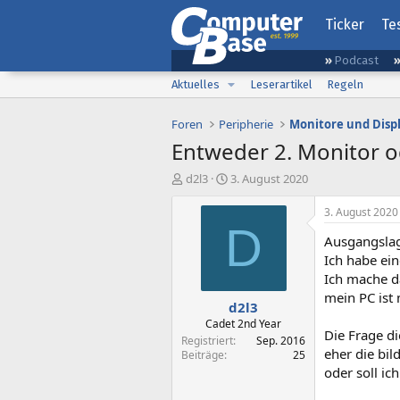
Ticker
Te
Podcast
Aktuelles
Leserartikel
Regeln
Foren
Peripherie
Monitore und Disp
Entweder 2. Monitor o
E
E
d2l3
3. August 2020
r
r
s
s
3. August 2020
t
t
D
Ausgangsla
e
e
l
l
Ich habe ei
l
l
Ich mache d
e
t
mein PC ist 
d2l3
r
a
m
Cadet 2nd Year
Die Frage di
Registriert
Sep. 2016
eher die bild
Beiträge
25
oder soll ic