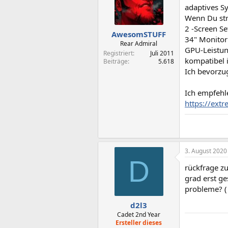
adaptives S
Wenn Du str
2 -Screen S
AwesomSTUFF
34" Monitor
Rear Admiral
GPU-Leistun
Registriert
Juli 2011
kompatibel i
Beiträge
5.618
Ich bevorzug
Ich empfehle
https://ext
3. August 2020
D
rückfrage zu
grad erst g
probleme? (
d2l3
Cadet 2nd Year
Ersteller dieses