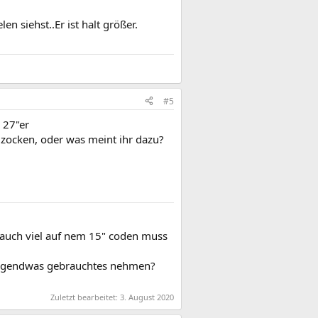
n siehst..Er ist halt größer.
#5
n 27"er
zocken, oder was meint ihr dazu?
h auch viel auf nem 15" coden muss
h irgendwas gebrauchtes nehmen?
Zuletzt bearbeitet:
3. August 2020