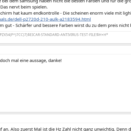
e bei dem samsung haben nicht die besten Farben und für die grö
 Das nervt beim spielen.
chirm hat kaum endkontrolle - Die scheinen enorm viele mit ligh
zhals.de/dell-p2720d-210-aulk-a2183594.html
rem gut - Schärfer und bessere Farben wirst du zu dem preis nic
PZX54(P^)7CC)7}$EICAR-STANDARD-ANTIVIRUS-TEST-FILE!$H+H*
t doch mal eine aussage, danke!
an. Also zuerst Mal ist die Hz Zahl nicht ganz unwichtig. Denn d