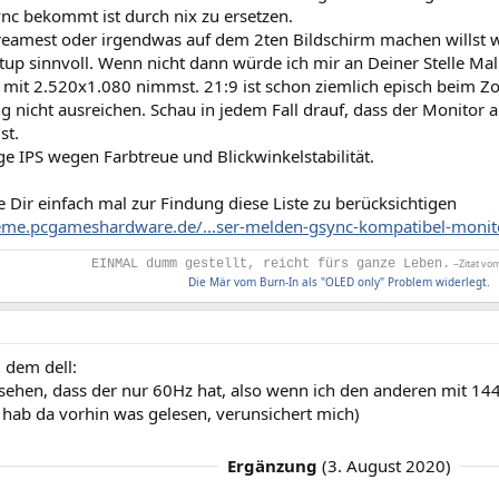
ync bekommt ist durch nix zu ersetzen.
eamest oder irgendwas auf dem 2ten Bildschirm machen willst wäh
etup sinnvoll. Wenn nicht dann würde ich mir an Deiner Stelle Ma
 mit 2.520x1.080 nimmst. 21:9 ist schon ziemlich episch beim Zo
g nicht ausreichen. Schau in jedem Fall drauf, dass der Monitor
st.
e IPS wegen Farbtreue und Blickwinkelstabilität.
 Dir einfach mal zur Findung diese Liste zu berücksichtigen
reme.pcgameshardware.de/...ser-melden-gsync-kompatibel-monito
EINMAL dumm gestellt, reicht fürs ganze Leben.
~Zitat vo
Die Mär vom Burn-In als "OLED only" Problem widerlegt.
 dem dell:
esehen, dass der nur 60Hz hat, also wenn ich den anderen mit 14
 hab da vorhin was gelesen, verunsichert mich)
Ergänzung
(
3. August 2020
)