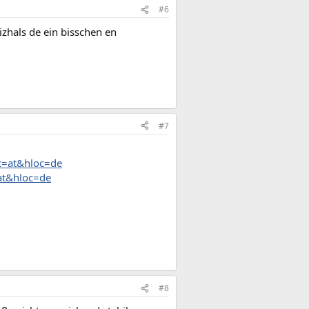
#6
izhals de ein bisschen en
#7
c=at&hloc=de
=at&hloc=de
#8