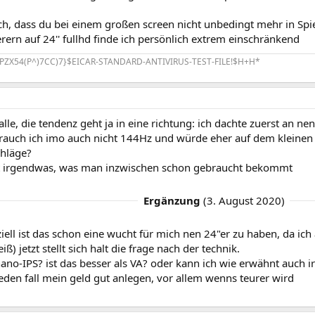
, dass du bei einem großen screen nicht unbedingt mehr in Spiele
ern auf 24'' fullhd finde ich persönlich extrem einschränkend
PZX54(P^)7CC)7}$EICAR-STANDARD-ANTIVIRUS-TEST-FILE!$H+H*
alle, die tendenz geht ja in eine richtung: ich dachte zuerst an ne
rauch ich imo auch nicht 144Hz und würde eher auf dem kleinen 
hläge?
cht irgendwas, was man inzwischen schon gebraucht bekommt
Ergänzung
(
3. August 2020
)
iell ist das schon eine wucht für mich nen 24"er zu haben, da ic
iß) jetzt stellt sich halt die frage nach der technik.
nano-IPS? ist das besser als VA? oder kann ich wie erwähnt auc
 jeden fall mein geld gut anlegen, vor allem wenns teurer wird