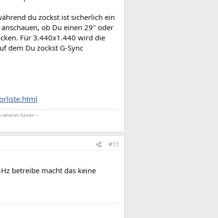
rend du zockst ist sicherlich ein
l anschauen, ob Du einen 29" oder
cken. Für 3.440x1.440 wird die
 auf dem Du zockst G-Sync
rliste.html
m cleveren Faulen ~
#11
4Hz betreibe macht das keine