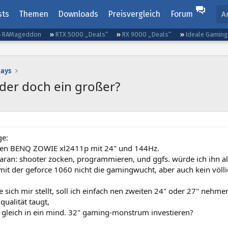
sts
Themen
Downloads
Preisvergleich
Forum
A
RAMageddon
RTX 5000 „Deals“
RX 9000 „Deals“
Ideale Gamin
lays
der doch ein großer?
ge:
nen BENQ ZOWIE xl2411p mit 24" und 144Hz.
aran: shooter zocken, programmieren, und ggfs. würde ich ihn al
mit der geforce 1060 nicht die gamingwucht, aber auch kein völli
e sich mir stellt, soll ich einfach nen zweiten 24" oder 27" nehm
qualität taugt,
h gleich in ein mind. 32" gaming-monstrum investieren?