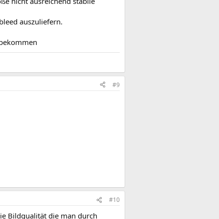
ße nicht ausreichend stabile
bleed auszuliefern.
ht bekommen
#9
#10
ie Bildqualität die man durch