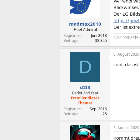
VA Panel wi
Blickwinkel.
Der LG Bilds
https://gei
madmax2010
Der ist ext
Fleet Admiral
Registriert
Juni 2018
X5O!P%@AP[4\
Beiträge
38.355
3. August 2020
D
cool, das is
d2l3
Cadet 2nd Year
Ersteller dieses
Themas
Registriert
Sep. 2016
Beiträge
25
3. August 2020
Kommt drauf 