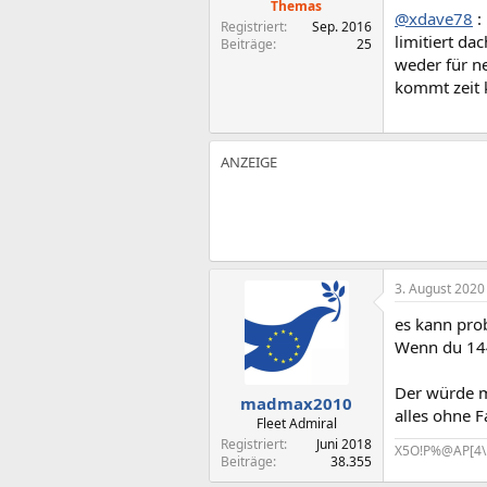
Themas
@xdave78
:
Registriert
Sep. 2016
limitiert da
Beiträge
25
weder für n
kommt zeit
3. August 2020
es kann pro
Wenn du 144
Der würde m
madmax2010
alles ohne F
Fleet Admiral
Registriert
Juni 2018
X5O!P%@AP[4\
Beiträge
38.355