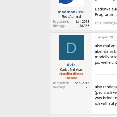
Bedenke auch
madmax2010
Programmier
Fleet Admiral
Registriert
Juni 2018
X5O!P%@AP[4\
Beiträge
38.355
3. August 2020
D
also mal an 
aber dann b
modellvorsc
ps: viellei
d2l3
Cadet 2nd Year
Ersteller dieses
Themas
Registriert
Sep. 2016
also tendenz
Beiträge
25
(pech, ich we
was bringt 
ich will auf