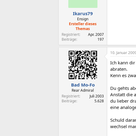
Ikarus79
Ensign
Ersteller dieses
Themas
Registriert
Apr. 2007
Beiträge
197
10. Januar 200
Ich kann di
abraten.
Kenn es zwar
Bad Mo-Fo
Du gehts abe
Rear Admiral
Anstatt die
Registriert
Juli 2003
du lieber dr
Beiträge
5.628
eine analog
Schuld daran
wechsel man