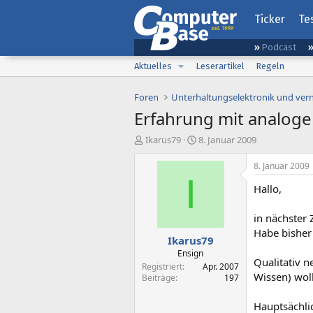
Ticker
Te
Podcast
Aktuelles
Leserartikel
Regeln
Foren
Unterhaltungselektronik und ver
Erfahrung mit analog
E
E
Ikarus79
8. Januar 2009
r
r
s
s
8. Januar 2009
t
t
I
Hallo,
e
e
l
l
l
l
in nächster 
e
t
Habe bisher
Ikarus79
r
a
m
Ensign
Qualitativ n
Registriert
Apr. 2007
Wissen) wol
Beiträge
197
Hauptsächli