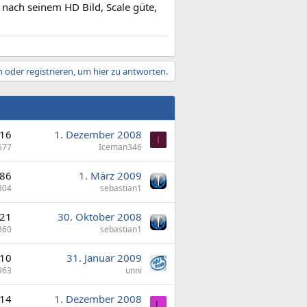
nach seinem HD Bild, Scale güte,
 oder registrieren, um hier zu antworten.
16
1. Dezember 2008
I
577
Iceman346
86
1. März 2009
804
sebastian1
21
30. Oktober 2008
360
sebastian1
10
31. Januar 2009
963
unni
14
1. Dezember 2008
L