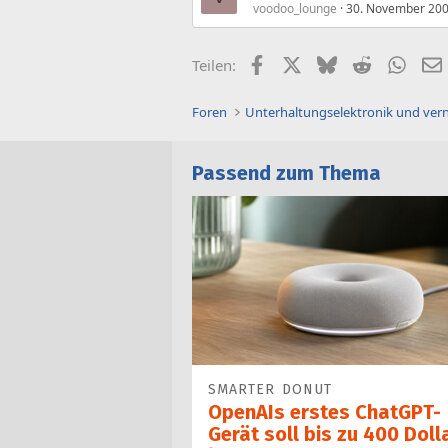
voodoo_lounge
30. November 20
Facebook
X (Twitter)
Bluesky
Reddit
What
Teilen:
Foren
Unterhaltungselektronik und ver
Passend zum Thema
SMARTER DONUT
OpenAIs erstes ChatGPT-
Gerät soll bis zu 400 Doll