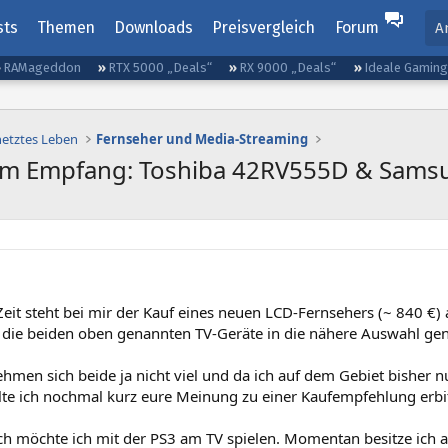
sts
Themen
Downloads
Preisvergleich
Forum
A
RAMageddon
RTX 5000 „Deals“
RX 9000 „Deals“
Ideale Gamin
netztes Leben
Fernseher und Media-Streaming
em Empfang: Toshiba 42RV555D & Sams
Zeit steht bei mir der Kauf eines neuen LCD-Fernsehers (~ 840 €) 
 die beiden oben genannten TV-Geräte in die nähere Auswahl g
ehmen sich beide ja nicht viel und da ich auf dem Gebiet bisher 
lte ich nochmal kurz eure Meinung zu einer Kaufempfehlung erbi
ch möchte ich mit der PS3 am TV spielen. Momentan besitze ich 