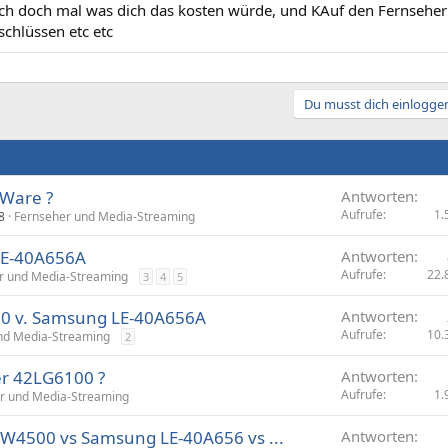
ich doch mal was dich das kosten würde, und KAuf den Fernseher 
schlüssen etc etc
Du musst dich einloggen
Ware ?
Antworten
Aufrufe
1.
8
Fernseher und Media-Streaming
LE-40A656A
Antworten
Aufrufe
22.
r und Media-Streaming
3
4
5
00 v. Samsung LE-40A656A
Antworten
Aufrufe
10.
nd Media-Streaming
2
r 42LG6100 ?
Antworten
Aufrufe
1.
r und Media-Streaming
0W4500 vs Samsung LE-40A656 vs ...
Antworten