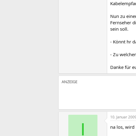
Kabelempfa
Nun zu eine
Fernseher d
sein soll.
- Könnt hr 
- Zu welche
Danke für eu
10. Januar 200
I
na los, wir