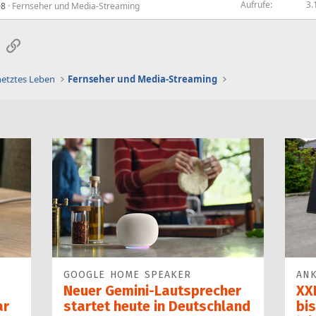
Aufrufe
3.
08
Fernseher und Media-Streaming
sApp
E-Mail
Link
netztes Leben
Fernseher und Media-Streaming
GOOGLE HOME SPEAKER
ANK
Neuer Gemini-Laut­spre­cher
XXL
ar
startet heu­te in Deutschland
bis