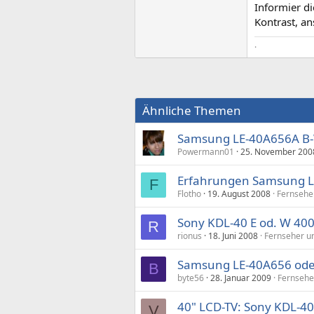
Informier d
Kontrast, an
.
Ähnliche Themen
Samsung LE-40A656A B-
Powermann01
25. November 200
Erfahrungen Samsung 
F
Flotho
19. August 2008
Fernsehe
Sony KDL-40 E od. W 40
R
rionus
18. Juni 2008
Fernseher u
Samsung LE-40A656 ode
B
byte56
28. Januar 2009
Fernsehe
40" LCD-TV: Sony KDL-4
V