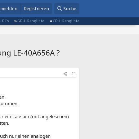
nmelden
Registrieren
Suche
g-PCs
GPU-Rangliste
CPU-Rangliste
ung LE-40A656A ?
#1
an.
enommen.
nur ein Laie bin (mit angelesenem
tten.
auch nur einen analogen