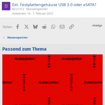
Ext. Festplattengehäuse USB 3.0 oder eSATA?
B
BLU1312
Massenspeicher
Antworten
16
7. Februar 2022
Facebook
X (Twitter)
Bluesky
Reddit
WhatsApp
E-Mail
Link
Teilen:
Massenspeicher
Passend zum Thema