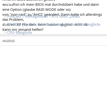
Regeln
woraufhin ich mein BIOS mal durchstöbert habe und dann
eine Option (glaube RAID MODE oder so)
von "non-raid" zu "AHCI" geändert. Dann hatte ich allerdings
Podcast
RAMageddon
RTX 5000 „Deals“
das Problem,
dass ein XP Pro dann beim booten abgeschmiert ist.
RX 9000 „Deals“
Ideale Gaming-PCs
GPU-Rangliste
Kann mir jemand helfen?
CPU-Rangliste