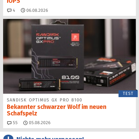
IOPS
Kommentare
4
06.08.2026
TEST
SANDISK OPTIMUS GX PRO 8100
Bekannter schwarzer Wolf im neuen
Schafspelz
Kommentare
55
05.08.2026