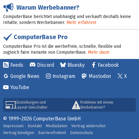
Warum Werbebanner?
ComputerBase berichtet unabhängig und verkauft deshalb keine
Inhalte, sondern Werbebanner.
Mehr erfahren!
ComputerBase Pro
ComputerBase Pro ist die werbefreie, schnelle, flexible und
zugleich faire Variante von ComputerBase.
Mehr dazu!
Feeds
Discord
Bluesky
Facebook
Google News
Instagram
Mastodon
X
YouTube
Einstellungen und
Probleme mit einem
Layout-Umschalter
Werbebanner?
© 1999–2026 ComputerBase GmbH
Impressum
Kontakt
Mediadaten
Vertrag widerrufen
Vertrag kündigen
Barrierefreiheit
Datenschutz