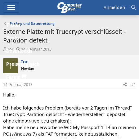
Hauptmenü
Anmelden
Backup und Datenrettung
Ticker
Externe Platte mit Truecrypt verschlüsselt -
Tests
Partition defekt
E
E
Ior
14. Februar 2013
Downloads
r
r
s
s
Ior
I
Preisvergleich
t
t
Newbie
e
e
l
l
Forum
l
l
14. Februar 2013
#1
e
t
Aktuelles
r
a
Hallo,
m
Empfohlene Inhalte
Ich habe folgendes Problem (bereits vor 2 Tagen im Thread"
Neue Beiträge
TrueCrypt: Partition gelöscht - wiederherstellen" gepostet
ohne eine Antwort zu erhalten):
Neueste Aktivitäten
Habe meine neu erworbene WD My Passport 1 TB an meinem
Leserartikel
PC (Windows 7) als FAT formatiert, keine zusätzlichen