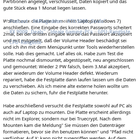
Partitionen angelegt, verschlüsselt, Daten kopiert und das
Regeln
gute Stück etwa 1 Monat liegen lassen.
Wollte heute die Platte an meinem Laptop (Windows 7)
Podcast
RAMageddon
RTX 5000 „Deals“
anschließen. Eine Eingabe des korrekten Passworts scheitert
RX 9000 „Deals“
Ideale Gaming-PCs
GPU-Rangliste
2mal, bei der dritten Eingabe wurde das Passwort akzeptiert
und mit mitgeteilt, daß der Volume Header beschädigt sei
CPU-Rangliste
und ich ihn mit dem Menüpunkt unter Tools wiederherstellen
solle. Hab dies gemacht. Lief alles ok. Habe zum Test die
Platte nochmal dismountet, abgestöpselt, neu angeschlossen
und gemountet: Wieder 2 PW falsch, beim 3.Mal akzeptiert,
aber wiederum der Volume Header defekt. Wiederum
repariert, habe die Festplatte dann laufen lassen um die Daten
zu verschieben. Als ich meine alte externe holen wollte um
die Daten zu sichern, fuhr die Festplatte herunter.
Habe anschließend versucht die Festplatte sowohl auf PC als
auch auf Laptop zu mounten. Die Platte erscheint allerdings
nicht im Explorer, sondern nur bei Truecrypt. Nach dem
Mounten kam die Meldung" Sie müssen den Datenträger
formatieren, bevor sie ihn benutzen können" und "Pfad nicht
verfügbar. Auf X: kann nicht zugegriffen werden. Auf dem