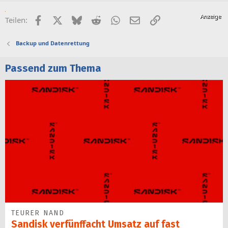
Facebook
X (Twitter)
Bluesky
Reddit
WhatsApp
E-Mail
Link
Teilen:
Backup und Datenrettung
Passend zum Thema
TEURER NAND
Sandisk verfünffacht Umsatz auf fast