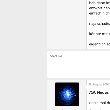
hab dann im
antwort hab 
einfach nicht
naja schade,
könnte mir e
eigentlich s
8. August 2007
AW: Neues 
Poste mal d