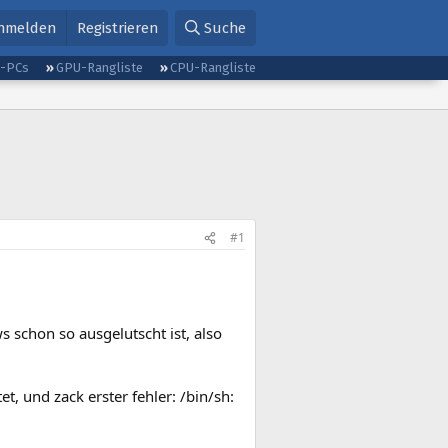
nmelden
Registrieren
Suche
g-PCs
GPU-Rangliste
CPU-Rangliste
#1
s schon so ausgelutscht ist, also
 und zack erster fehler: /bin/sh: