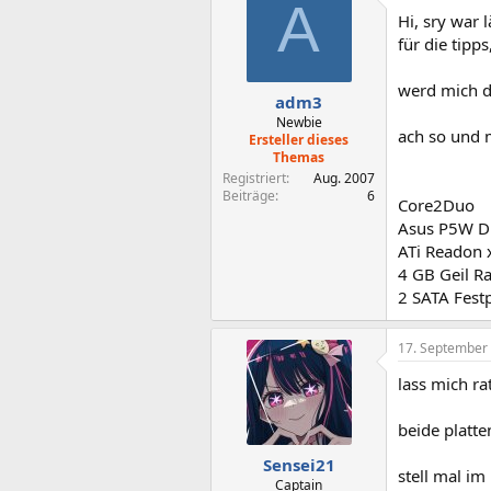
A
Hi, sry war 
für die tipp
werd mich d
adm3
Newbie
ach so und 
Ersteller dieses
Themas
Registriert
Aug. 2007
Beiträge
6
Core2Duo
Asus P5W D
ATi Readon 
4 GB Geil R
2 SATA Fest
17. September
lass mich ra
beide platte
Sensei21
stell mal im
Captain