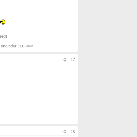
h
zed)
und/oder
ECC
-RAM
#7
#8