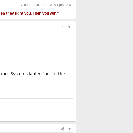
Zuletzt bearbeitet:
8. August 2007
hen they fight you. Then you win.”
#4
ines Systems laufen "out-of-the-
#5