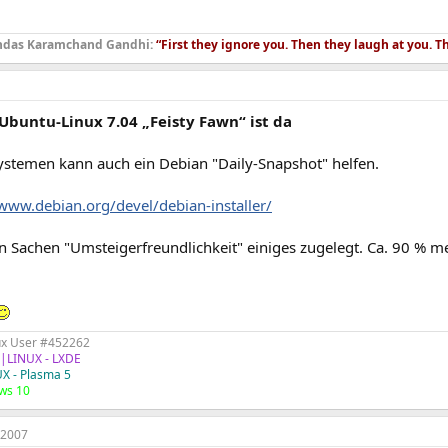
das Karamchand Gandhi:
“First they ignore you. Then they laugh at you. T
Ubuntu-Linux 7.04 „Feisty Fawn“ ist da
ystemen kann auch ein Debian "Daily-Snapshot" helfen.
/www.debian.org/devel/debian-installer/
n Sachen "Umsteigerfreundlichkeit" einiges zugelegt. Ca. 90 % me
ux User #452262
|LINUX - LXDE
X - Plasma 5
ws 10
 2007