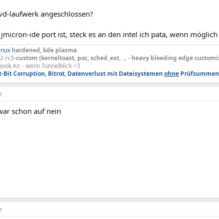
dvd-laufwerk angeschlossen?
micron-ide port ist, steck es an den intel ich pata, wenn möglic
inux
hardened, kde plasma
.2-rc5
-custom (
kerneltoast, poc, sched_ext, ... - heavy bleeding edge customi
ook Air - wenn Tunnelblick <3
t-Bit Corruption, Bitrot, Datenverlust mit Dateisystemen
ohne
Prüfsummen
7
war schon auf nein
7