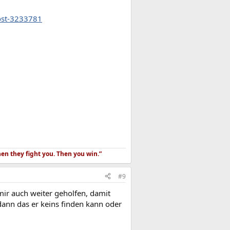
post-3233781
hen they fight you. Then you win.”
#9
mir auch weiter geholfen, damit
dann das er keins finden kann oder