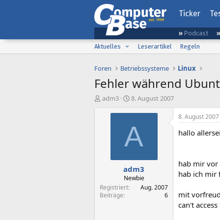
Ticker
Te
Podcast
Aktuelles
Leserartikel
Regeln
Foren
Betriebssysteme
Linux
Fehler während Ubuntu
E
E
adm3
8. August 2007
r
r
s
s
8. August 2007
t
t
A
hallo allerse
e
e
l
l
l
l
e
t
hab mir vor 
adm3
r
a
hab ich mir 
m
Newbie
Registriert
Aug. 2007
mit vorfreu
Beiträge
6
can't access 