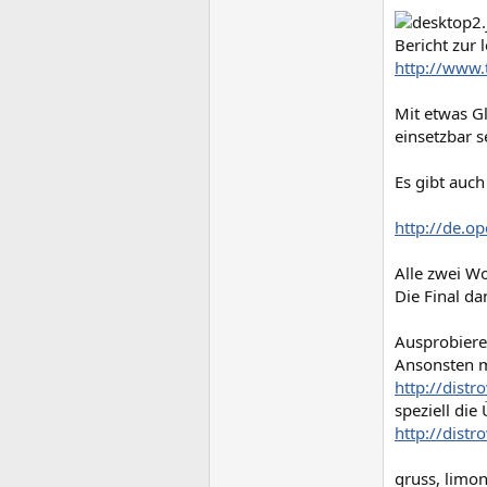
Bericht zur 
http://www
Mit etwas G
einsetzbar s
Es gibt auc
http://de.
Alle zwei Wo
Die Final d
Ausprobieren
Ansonsten m
http://dist
speziell die
http://dist
gruss, limon