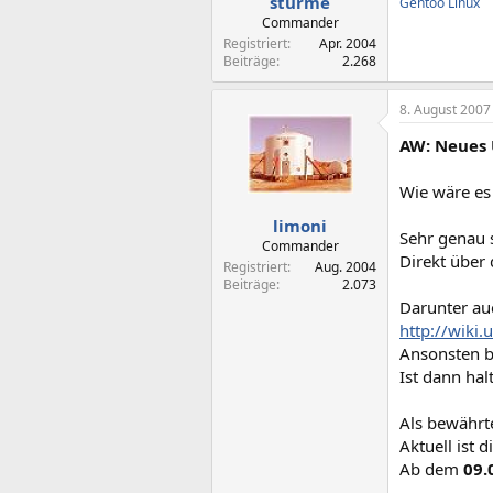
sturme
Gentoo Linux
Commander
Registriert
Apr. 2004
Beiträge
2.268
8. August 2007
AW: Neues 
Wie wäre es
limoni
Sehr genau 
Commander
Direkt über 
Registriert
Aug. 2004
Beiträge
2.073
Darunter au
http://wik
Ansonsten bl
Ist dann hal
Als bewährt
Aktuell ist d
Ab dem
09.