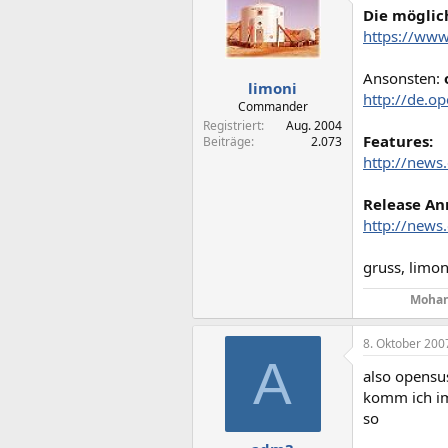
Die möglic
https://www
Ansonsten:
limoni
http://de.
Commander
Registriert
Aug. 2004
Features:
Beiträge
2.073
http://news
Release A
http://news
gruss, limon
Mohan
8. Oktober 200
A
also opensus
komm ich im 
so