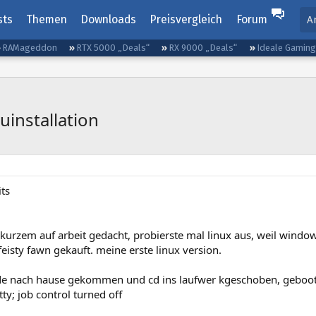
sts
Themen
Downloads
Preisvergleich
Forum
A
RAMageddon
RTX 5000 „Deals“
RX 9000 „Deals“
Ideale Gamin
installation
its
kurzem auf arbeit gedacht, probierste mal linux aus, weil window
feisty fawn gekauft. meine erste linux version.
de nach hause gekommen und cd ins laufwer kgeschoben, gebootet,
tty; job control turned off