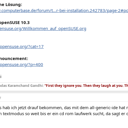
he Lösung:
.computerbase.de/forum/t...r-bei-installation.242783/page-2#
openSUSE 10.3
opensuse.org/Willkommen_auf_openSUSE.org
.opensuse.org/?cat=17
nnouncement:
.opensuse.org/?p=400
i
das Karamchand Gandhi:
“First they ignore you. Then they laugh at you. T
7
 hab ich jetzt drauf bekommen, das mit dem all-generic-ide hat 
textmodus so weit bis er ein cd rom laufwerk sucht, da sagt er 