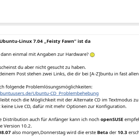
Ubuntu-Linux 7.04 „Feisty Fawn“ ist da
 dann einmal mit Angaben zur Hardware?
scheinst du aber nicht gesucht zu haben.
deinem Post stehen zwei Links, die dir bei [A-Z]buntu in fast alle
ch folgende Problemlösungsmöglichkeiten:
i.ubuntuusers.de/Ubuntu-CD_Problembehebung
eibt noch die Möglichkeit mit der Alternate CD im Textmodus zu i
t keine Live CD, dafür mit mehr Optionen zur Konfiguration.
e Distribution auch für Anfänger kann ich noch
openSUSE
empfeh
ie Version 10.2.
08.07
also morgen,Donnerstag wird die erste
Beta
der
10.3
ersch