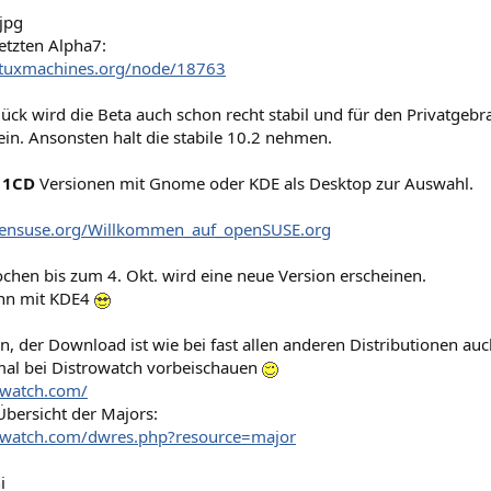
letzten Alpha7:
.tuxmachines.org/node/18763
lück wird die Beta auch schon recht stabil und für den Privatge
ein. Ansonsten halt die stabile 10.2 nehmen.
h
1CD
Versionen mit Gnome oder KDE als Desktop zur Auswahl.
opensuse.org/Willkommen_auf_openSUSE.org
chen bis zum 4. Okt. wird eine neue Version erscheinen.
ann mit KDE4
, der Download ist wie bei fast allen anderen Distributionen auc
al bei Distrowatch vorbeischauen
rowatch.com/
 Übersicht der Majors:
rowatch.com/dwres.php?resource=major
i