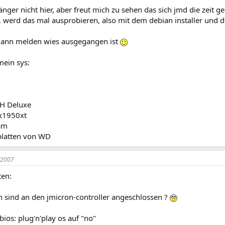
länger nicht hier, aber freut mich zu sehen das sich jmd die zeit
s, werd das mal ausprobieren, also mit dem debian installer und 
ann melden wies ausgegangen ist
mein sys:
H Deluxe
x1950xt
am
platten von WD
 2007
ten:
n sind an den jmicron-controller angeschlossen ?
 bios: plug'n'play os auf "no"