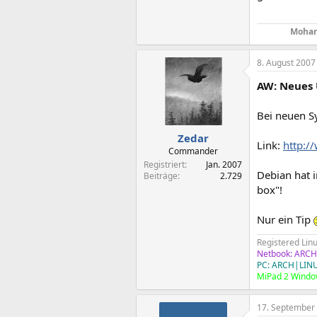
Mohan
8. August 2007
AW: Neues 
Bei neuen S
Zedar
Link:
http:/
Commander
Registriert
Jan. 2007
Debian hat i
Beiträge
2.729
box"!
Nur ein Tip
Registered Lin
Netbook: ARCH
PC: ARCH|LINU
MiPad 2 Windo
17. September