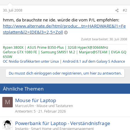
30. Juli 2008
#2
hmm, da brauchste ne ide. würde die vom P/L empfehlen:
http://www.alternate.de/html/produc...tn=HARDWARE&l1=Fe
stplatten&l2=IDE&l3=2,5+Zoll
Zuletzt bearbeitet:
30. Juli 2008
Ryzen 3800X | ASUS Prime B350-Plus | 32GB HyperX@3066MHz
Geforce GTX 1080 FE | Samsung SM951 M.2 | Manjaro@STEAM | EVGA GQ
650W
OC Nvidia Grafikkarten unter Linux
|
Android 8.1 auf dem Galaxy S Advance
Du musst dich einloggen oder registrieren, um hier zu antworten.
Ähnliche Themen
Mouse für Laptop
M
MarcusUlm
Mäuse und Tastaturen
Antworten
5
21. Februar 2026
Powerbank für Laptop - Verständnisfrage
Instanto
Smart Home und Energiemanagement