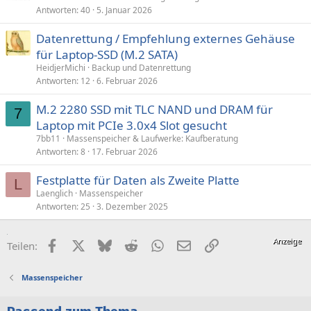
Antworten
40
5. Januar 2026
Datenrettung / Empfehlung externes Gehäuse
für Laptop-SSD (M.2 SATA)
HeidjerMichi
Backup und Datenrettung
Antworten
12
6. Februar 2026
M.2 2280 SSD mit TLC NAND und DRAM für
7
Laptop mit PCIe 3.0x4 Slot gesucht
7bb11
Massenspeicher & Laufwerke: Kaufberatung
Antworten
8
17. Februar 2026
Festplatte für Daten als Zweite Platte
L
Laenglich
Massenspeicher
Antworten
25
3. Dezember 2025
Facebook
X (Twitter)
Bluesky
Reddit
WhatsApp
E-Mail
Link
Teilen:
Massenspeicher