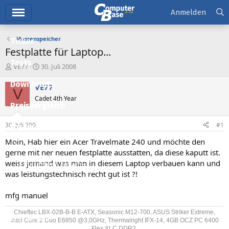
Hauptmenü
Anmelden
Massenspeicher
Ticker
Festplatte für Laptop...
Tests
E
E
VE77
30. Juli 2008
r
r
Downloads
s
s
VE77
V
t
t
Cadet 4th Year
e
e
Preisvergleich
l
l
l
l
30. Juli 2008
#1
Forum
e
t
r
a
Moin, Hab hier ein Acer Travelmate 240 und möchte den
Aktuelles
m
gerne mit ner neuen festplatte ausstatten, da diese kaputt ist.
weiss jemand was man in diesem Laptop verbauen kann und
Empfohlene Inhalte
was leistungstechnisch recht gut ist ?!
Neue Beiträge
mfg manuel
Neueste Aktivitäten
Chieftec LBX-02B-B-B E-ATX, Seasonic M12-700, ASUS Striker Extreme,
Leserartikel
Intel Core 2 Duo E6850 @3,0GHz, Thermalright IFX-14, 4GB OCZ PC 6400
Flex XLC DDR2,