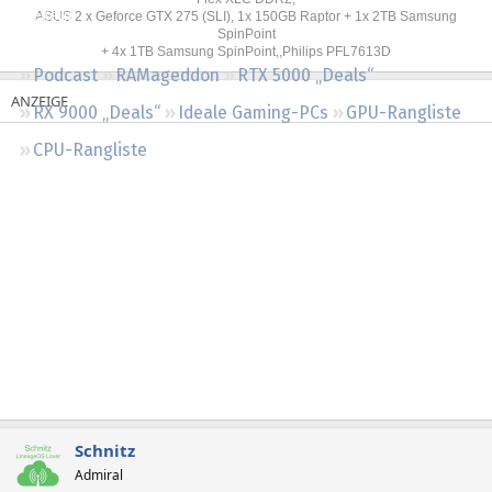
Regeln
ASUS 2 x Geforce GTX 275 (SLI), 1x 150GB Raptor + 1x 2TB Samsung
SpinPoint
+ 4x 1TB Samsung SpinPoint,,Philips PFL7613D
Podcast
RAMageddon
RTX 5000 „Deals“
RX 9000 „Deals“
Ideale Gaming-PCs
GPU-Rangliste
CPU-Rangliste
Schnitz
Admiral