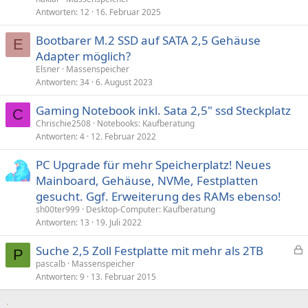
Antworten
12
16. Februar 2025
Bootbarer M.2 SSD auf SATA 2,5 Gehäuse
E
Adapter möglich?
Elsner
Massenspeicher
Antworten
34
6. August 2023
Gaming Notebook inkl. Sata 2,5" ssd Steckplatz
C
Chrischie2508
Notebooks: Kaufberatung
Antworten
4
12. Februar 2022
PC Upgrade für mehr Speicherplatz! Neues
Mainboard, Gehäuse, NVMe, Festplatten
gesucht. Ggf. Erweiterung des RAMs ebenso!
sh00ter999
Desktop-Computer: Kaufberatung
Antworten
13
19. Juli 2022
Suche 2,5 Zoll Festplatte mit mehr als 2TB
P
e
pascalb
Massenspeicher
Antworten
9
13. Februar 2015
s
p
e