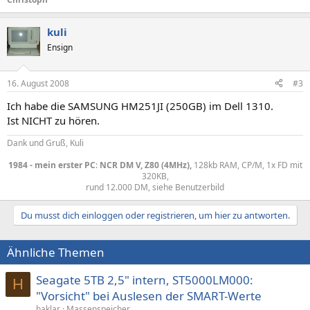
kuli
Ensign
16. August 2008
#3
Ich habe die SAMSUNG HM251JI (250GB) im Dell 1310.
Ist NICHT zu hören.
Dank und Gruß, Kuli
1984 - mein erster PC
:
NCR DM V, Z80 (4MHz),
128kb RAM, CP/M, 1x FD mit
320KB,
rund 12.000 DM, siehe Benutzerbild​
Du musst dich einloggen oder registrieren, um hier zu antworten.
Ähnliche Themen
Seagate 5TB 2,5" intern, ST5000LM000:
H
"Vorsicht" bei Auslesen der SMART-Werte
haklar
Massenspeicher