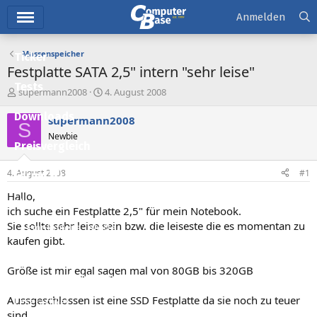
Hauptmenü
Anmelden
Massenspeicher
Ticker
Festplatte SATA 2,5" intern "sehr leise"
Tests
E
E
supermann2008
4. August 2008
r
r
Downloads
s
s
supermann2008
S
t
t
Newbie
e
e
Preisvergleich
l
l
l
l
4. August 2008
#1
Forum
e
t
r
a
Hallo,
Aktuelles
m
ich suche ein Festplatte 2,5" für mein Notebook.
Sie sollte sehr leise sein bzw. die leiseste die es momentan zu
Empfohlene Inhalte
kaufen gibt.
Neue Beiträge
Größe ist mir egal sagen mal von 80GB bis 320GB
Neueste Aktivitäten
Aussgeschlossen ist eine SSD Festplatte da sie noch zu teuer
Leserartikel
sind.