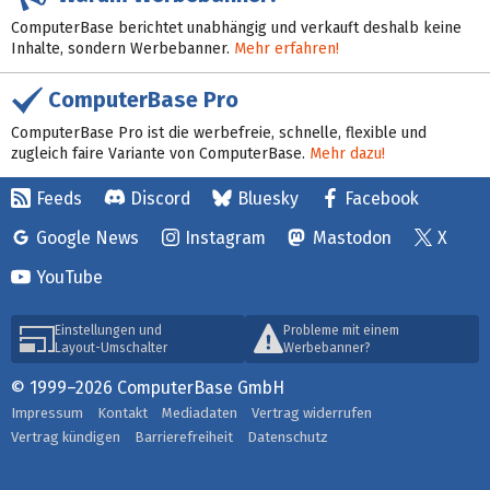
ComputerBase berichtet unabhängig und verkauft deshalb keine
Inhalte, sondern Werbebanner.
Mehr erfahren!
ComputerBase Pro
ComputerBase Pro ist die werbefreie, schnelle, flexible und
zugleich faire Variante von ComputerBase.
Mehr dazu!
Feeds
Discord
Bluesky
Facebook
Google News
Instagram
Mastodon
X
YouTube
Einstellungen und
Probleme mit einem
Layout-Umschalter
Werbebanner?
© 1999–2026 ComputerBase GmbH
Impressum
Kontakt
Mediadaten
Vertrag widerrufen
Vertrag kündigen
Barrierefreiheit
Datenschutz