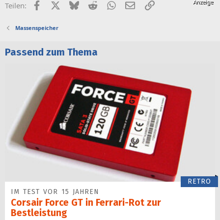
Facebook
X (Twitter)
Bluesky
Reddit
WhatsApp
E-Mail
Link
Teilen:
r
r
Massenspeicher
t
Passend zum Thema
RETRO
IM TEST VOR 15 JAHREN
Corsair Force GT in Ferrari-Rot zur
Bestleistung