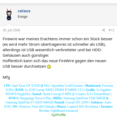
celaus
Ensign
30. Juli 2008
#12
Firewire war meines Erachtens immer schon ein Stück besser
(es wird mehr Strom übertragen/es ist schneller als USB),
allerdings ist USB wesentlich verbreiteter und bei HDD-
Gehäusen auch günstiger.
Hoffentlich kann sich das neue FireWire gegen den neuen
USB besser durchsetzen
Mfg
CPU:
Intel Xeon UP X3350
@
EKL Alpenföhn Groß'Clockner |
Mainboard:
Foxconn
X38A |
RAM:
2x 2GB Corsair XMS2 DIMM PC6400U CL5 |
Grafik:
2x Sapphire
HD3870 SingleSlot |
Sound:
Teufel Concept E MPE @ Creative X-Fi XtremeMusic |
DVB-S:
Hauppauge Nova-S-Plus |
HDDs:
Samsung SpinPoint T166 500GB
&
Samsung SpinPoint F1 642JJ 640GB|
Netzteil:
Corsair HX-520W |
Gehäuse:
Antec
P182 |
OS:
Windows Vista x64 Ultimate |
Mouse:
Logitech MX Revolution |
Tastatur:
Revoltec FightBoard Advanced​
SysProfile