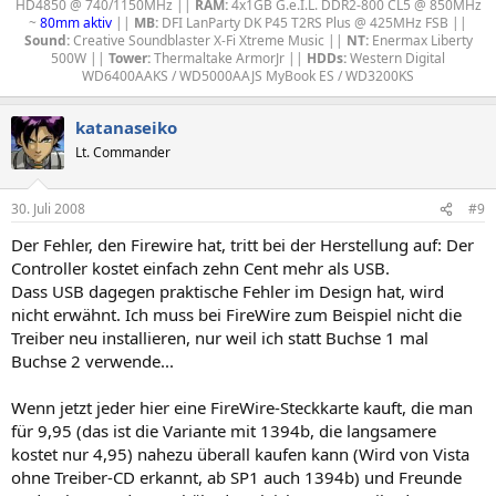
HD4850 @ 740/1150MHz ||
RAM:
4x1GB G.e.I.L. DDR2-800 CL5 @ 850MHz
~
80mm aktiv
||
MB:
DFI LanParty DK P45 T2RS Plus @ 425MHz FSB ||
Sound:
Creative Soundblaster X-Fi Xtreme Music ||
NT:
Enermax Liberty
500W ||
Tower:
Thermaltake ArmorJr ||
HDDs:
Western Digital
WD6400AAKS / WD5000AAJS MyBook ES / WD3200KS​
katanaseiko
Lt. Commander
30. Juli 2008
#9
Der Fehler, den Firewire hat, tritt bei der Herstellung auf: Der
Controller kostet einfach zehn Cent mehr als USB.
Dass USB dagegen praktische Fehler im Design hat, wird
nicht erwähnt. Ich muss bei FireWire zum Beispiel nicht die
Treiber neu installieren, nur weil ich statt Buchse 1 mal
Buchse 2 verwende...
Wenn jetzt jeder hier eine FireWire-Steckkarte kauft, die man
für 9,95 (das ist die Variante mit 1394b, die langsamere
kostet nur 4,95) nahezu überall kaufen kann (Wird von Vista
ohne Treiber-CD erkannt, ab SP1 auch 1394b) und Freunde