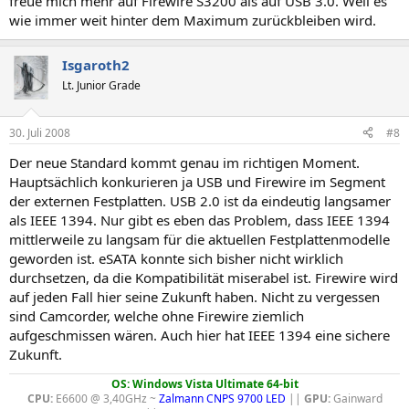
freue mich mehr auf Firewire S3200 als auf USB 3.0. Weil es
wie immer weit hinter dem Maximum zurückbleiben wird.
Isgaroth2
Lt. Junior Grade
30. Juli 2008
#8
Der neue Standard kommt genau im richtigen Moment.
Hauptsächlich konkurieren ja USB und Firewire im Segment
der externen Festplatten. USB 2.0 ist da eindeutig langsamer
als IEEE 1394. Nur gibt es eben das Problem, dass IEEE 1394
mittlerweile zu langsam für die aktuellen Festplattenmodelle
geworden ist. eSATA konnte sich bisher nicht wirklich
durchsetzen, da die Kompatibilität miserabel ist. Firewire wird
auf jeden Fall hier seine Zukunft haben. Nicht zu vergessen
sind Camcorder, welche ohne Firewire ziemlich
aufgeschmissen wären. Auch hier hat IEEE 1394 eine sichere
Zukunft.
OS: Windows Vista Ultimate 64-bit
CPU:
E6600 @ 3,40GHz ~
Zalmann CNPS 9700 LED
||
GPU:
Gainward