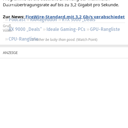
Datenübertragungsrate auf bis zu 3,2 Gigabit pro Sekunde.
Regeln
Zur News:
FireWire-Standard mit 3,2 Gb/s verabschiedet
Podcast
RAMageddon
RTX 5000 „Deals“
Gruß,
RX 9000 „Deals“
Ideale Gaming-PCs
GPU-Rangliste
Volker
CPU-Rangliste
I’d rather be lucky than good.
(Match Point)​