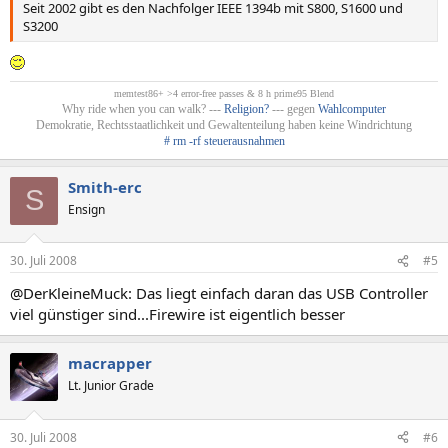
Seit 2002 gibt es den Nachfolger IEEE 1394b mit S800, S1600 und
S3200
memtest86+ >4 error-free passes & 8 h prime95 Blend
Why ride when you can walk? ---
Religion?
--- gegen
Wahlcomputer
Demokratie, Rechtsstaatlichkeit und Gewaltenteilung haben keine Windrichtung
# rm -rf steuerausnahmen
Smith-erc
S
Ensign
30. Juli 2008
#5
@DerKleineMuck: Das liegt einfach daran das USB Controller
viel günstiger sind...Firewire ist eigentlich besser
macrapper
Lt. Junior Grade
30. Juli 2008
#6