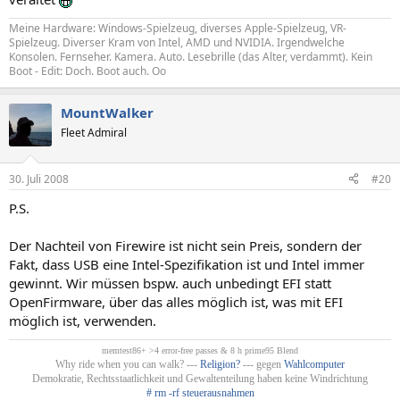
Meine Hardware: Windows-Spielzeug, diverses Apple-Spielzeug, VR-
Spielzeug. Diverser Kram von Intel, AMD und NVIDIA. Irgendwelche
Konsolen. Fernseher. Kamera. Auto. Lesebrille (das Alter, verdammt). Kein
Boot - Edit: Doch. Boot auch. Oo
MountWalker
Fleet Admiral
30. Juli 2008
#20
P.S.
Der Nachteil von Firewire ist nicht sein Preis, sondern der
Fakt, dass USB eine Intel-Spezifikation ist und Intel immer
gewinnt. Wir müssen bspw. auch unbedingt EFI statt
OpenFirmware, über das alles möglich ist, was mit EFI
möglich ist, verwenden.
memtest86+ >4 error-free passes & 8 h prime95 Blend
Why ride when you can walk? ---
Religion?
--- gegen
Wahlcomputer
Demokratie, Rechtsstaatlichkeit und Gewaltenteilung haben keine Windrichtung
# rm -rf steuerausnahmen