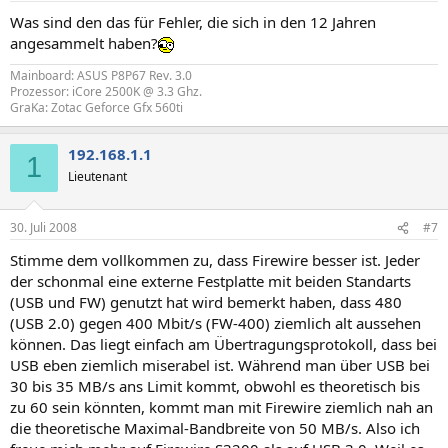
Was sind den das für Fehler, die sich in den 12 Jahren
angesammelt haben?
Mainboard: ASUS P8P67 Rev. 3.0
Prozessor: iCore 2500K @ 3.3 Ghz.
GraKa: Zotac Geforce Gfx 560ti
192.168.1.1
1
Lieutenant
30. Juli 2008
#7
Stimme dem vollkommen zu, dass Firewire besser ist. Jeder
der schonmal eine externe Festplatte mit beiden Standarts
(USB und FW) genutzt hat wird bemerkt haben, dass 480
(USB 2.0) gegen 400 Mbit/s (FW-400) ziemlich alt aussehen
können. Das liegt einfach am Übertragungsprotokoll, dass bei
USB eben ziemlich miserabel ist. Während man über USB bei
30 bis 35 MB/s ans Limit kommt, obwohl es theoretisch bis
zu 60 sein könnten, kommt man mit Firewire ziemlich nah an
die theoretische Maximal-Bandbreite von 50 MB/s. Also ich