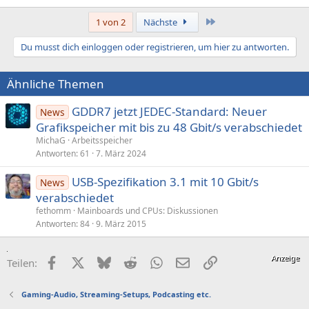
Letzte
1 von 2
Nächste
Du musst dich einloggen oder registrieren, um hier zu antworten.
Ähnliche Themen
GDDR7 jetzt JEDEC-Standard: Neuer
News
Grafikspeicher mit bis zu 48 Gbit/s verabschiedet
MichaG
Arbeitsspeicher
Antworten
61
7. März 2024
USB-Spezifikation 3.1 mit 10 Gbit/s
News
verabschiedet
fethomm
Mainboards und CPUs: Diskussionen
Antworten
84
9. März 2015
Facebook
X (Twitter)
Bluesky
Reddit
WhatsApp
E-Mail
Link
Teilen:
Gaming-Audio, Streaming-Setups, Podcasting etc.