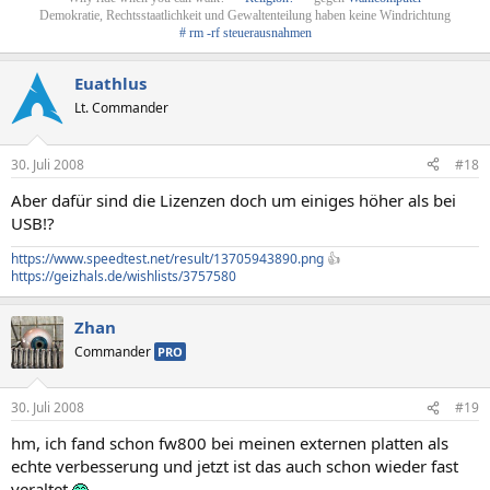
Demokratie, Rechtsstaatlichkeit und Gewaltenteilung haben keine Windrichtung
# rm -rf steuerausnahmen
Euathlus
Lt. Commander
30. Juli 2008
#18
Aber dafür sind die Lizenzen doch um einiges höher als bei
USB!?
https://www.speedtest.net/result/13705943890.png
👍
https://geizhals.de/wishlists/3757580
Zhan
Commander
PRO
30. Juli 2008
#19
hm, ich fand schon fw800 bei meinen externen platten als
echte verbesserung und jetzt ist das auch schon wieder fast
veraltet