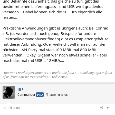
und Bekannte dazu anhält, das gleiche zu tun, gibt das
bestimmt einen Lieferengpass - und USB wird gnadenlos
versagen... Dabei können sich die 10 Euro eigentlich alle
leisten...
Praktische Anwendungen gibt es übrigens auch: Bei Conrad
z.B. (es werden sich noch genug Beispiele für andere
Elektronikversandhäuser finden) gibt es Festplattengehäuse
mit dieser Anbindung. Oder vielleicht will man nur auf der
nächsten LAN-Party mal statt 100 MBit mal 800 MBit
verwenden... Okay, Gigabit wär noch etwas schneller - aber
mach das mal mit USB... 12MB/s...
---
"You won't need supercomputers to predict the future. It's building right in front
of us, from how we treat children."
-Kofi Annan
JJJT
Commander
PRO
🎅Rätsel-Elite ’08
30. Juli 2008
#10