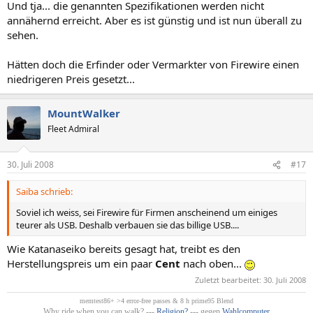
Und tja... die genannten Spezifikationen werden nicht
annähernd erreicht. Aber es ist günstig und ist nun überall zu
sehen.
Hätten doch die Erfinder oder Vermarkter von Firewire einen
niedrigeren Preis gesetzt...
MountWalker
Fleet Admiral
30. Juli 2008
#17
Saiba schrieb:
Soviel ich weiss, sei Firewire für Firmen anscheinend um einiges
teurer als USB. Deshalb verbauen sie das billige USB....
Wie Katanaseiko bereits gesagt hat, treibt es den
Herstellungspreis um ein paar
Cent
nach oben...
Zuletzt bearbeitet:
30. Juli 2008
memtest86+ >4 error-free passes & 8 h prime95 Blend
Why ride when you can walk? ---
Religion?
--- gegen
Wahlcomputer