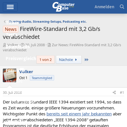
Hauptmenü
Anmelden
Gaming-Audio, Streaming-Setups, Podcasting etc.
Ticker
FireWire-Standard mit 3,2 Gb/s
News
Tests
verabschiedet
E
E
Volker
30. Juli 2008
Zur News: FireWire-Standard mit 3,2 Gb/s
Downloads
r
r
verabschiedet
s
s
Preisvergleich
Letzte
1 von 2
Nächste
t
t
e
e
l
l
Forum
Volker
l
l
Ost 1
Teammitglied
e
t
Aktuelles
r
a
m
Empfohlene Inhalte
30. Juli 2008
#1
Der bekannte Standard IEEE 1394 existiert seit 1994, so dass
Neue Beiträge
es Zeit wurde, einige größere Neuerungen vorzunehmen.
Neueste Aktivitäten
Wichtigster Punkt des
bereits seit einem Jahr bekannten
aber
jetzt erst verabschiedeten „IEEE 1394-2008“ getauften
Leserartikel
Programms ist die deutliche Erhöhung der maximalen