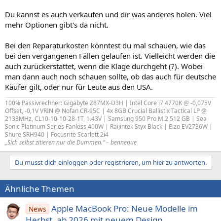
Du kannst es auch verkaufen und dir was anderes holen. Viel
mehr Optionen gibt's da nicht.
Bei den Reparaturkosten könntest du mal schauen, wie das
bei den vergangenen Fällen gelaufen ist. Vielleicht werden die
auch zurückerstattet, wenn die Klage durchgeht (?). Wobei
man dann auch noch schauen sollte, ob das auch für deutsche
Käufer gilt, oder nur für Leute aus den USA.
100% Passivrechner: Gigabyte Z87MX-D3H | Intel Core i7 4770K @ -0,075V
Offset, -0,1V VRIN @ Nofan CR-95C | 4x 8GB Crucial Ballistix Tactical LP @
2133MHz, CL10-10-10-28-1T, 1.43V | Samsung 950 Pro M.2 512 GB | Sea
Sonic Platinum Series Fanless 400W | Raijintek Styx Black | Eizo EV2736W |
Shure SRH940 | Focusrite Scarlett 2i4
„Sich selbst zitieren nur die Dummen.“ – benneque
Du musst dich einloggen oder registrieren, um hier zu antworten.
Ähnliche Themen
Apple MacBook Pro: Neue Modelle im
News
Herbst, ab 2026 mit neuem Design