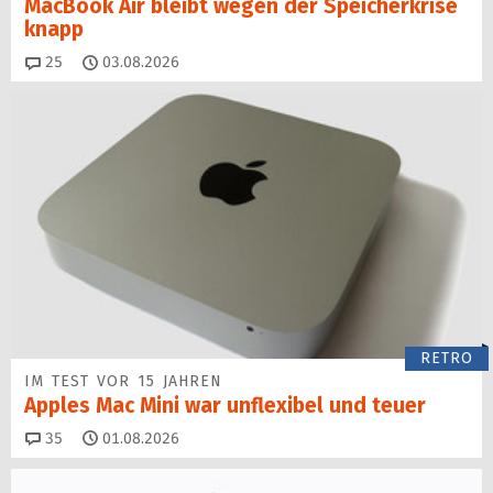
MacBook Air bleibt wegen der Speicherkrise
knapp
Kommentare
25
03.08.2026
RETRO
IM TEST VOR 15 JAHREN
Apples Mac Mini war unflexibel und teuer
Kommentare
35
01.08.2026