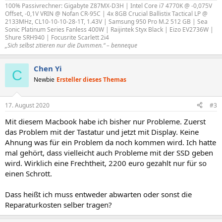
100% Passivrechner: Gigabyte Z87MX-D3H | Intel Core i7 4770K @ -0,075V
Offset, -0,1V VRIN @ Nofan CR-95C | 4x 8GB Crucial Ballistix Tactical LP @
2133MHz, CL10-10-10-28-1T, 1.43V | Samsung 950 Pro M.2 512 GB | Sea
Sonic Platinum Series Fanless 400W | Raijintek Styx Black | Eizo EV2736W |
Shure SRH940 | Focusrite Scarlett 2i4
„Sich selbst zitieren nur die Dummen.“ – benneque
Chen Yi
C
Newbie
Ersteller dieses Themas
17. August 2020
#3
Mit diesem Macbook habe ich bisher nur Probleme. Zuerst
das Problem mit der Tastatur und jetzt mit Display. Keine
Ahnung was für ein Problem da noch kommen wird. Ich hatte
mal gehört, dass vielleicht auch Probleme mit der SSD geben
wird. Wirklich eine Frechtheit, 2200 euro gezahlt nur für so
einen Schrott.
Dass heißt ich muss entweder abwarten oder sonst die
Reparaturkosten selber tragen?