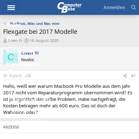
Hauptmenü
Anmelden
MacBook, iMac und Mac mini
Ticker
Flexgate bei 2017 Modelle
Tests
E
E
Chen Yi
16. August 2020
r
r
Downloads
s
s
Chen Yi
C
t
t
Newbie
e
e
Preisvergleich
l
l
l
l
16. August 2020
#1
Forum
e
t
r
a
Hallo, weiß wer warum Macbook Pro Modelle aus dem Jahr
Aktuelles
m
2017 nicht vom Reparaturprogramm übernommen wird? Es
ist ja eigentlich das selbe Problem. Habe nachgefragt, die
Empfohlene Inhalte
Kosten betragen mehr als 600 euro. Das ist doch der
Neue Beiträge
Wahnsinn oder?
Neueste Aktivitäten
Leserartikel