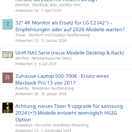
DennisK.
MacBook, iMac und Mac mini
Antworten
54
1. April 2025
32" 4K Monitor als Ersatz für LG C2 (42") –
T
Empfehlungen oder auf 2026-Modelle warten?
Tooias
Monitore und Displays: Kaufberatung
Antworten
12
31. Januar 2026
Unifi NAS Serie (neue Modelle Desktop & Rack)
derchris
Netzwerkspeicher (NAS)
Antworten
9
6. Juli 2026
Zuhause-Laptop 500-700€ - Ersatz eines
R
Macbook Pro 13 von 2017
Ruwinho
Notebooks: Kaufberatung
Antworten
28
30. Januar 2026
Achtung, neues Tizen 9 upgrade für samsung
2024 (+?) Modelle entzieht womöglich HGIG
Option
Suspektan
Fernseher und Media-Streaming
Antworten
23
1. Dezember 2025