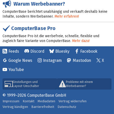
Warum Werbebanner?
ComputerBase berichtet unabhängig und verkauft deshalb keine
Inhalte, sondern Werbebanner.
Mehr erfahren!
ComputerBase Pro
ComputerBase Pro ist die werbefreie, schnelle, flexible und
zugleich faire Variante von ComputerBase.
Mehr dazu!
Feeds
Discord
Bluesky
Facebook
Google News
Instagram
Mastodon
X
YouTube
Einstellungen und
Probleme mit einem
Layout-Umschalter
Werbebanner?
© 1999–2026 ComputerBase GmbH
Impressum
Kontakt
Mediadaten
Vertrag widerrufen
Vertrag kündigen
Barrierefreiheit
Datenschutz