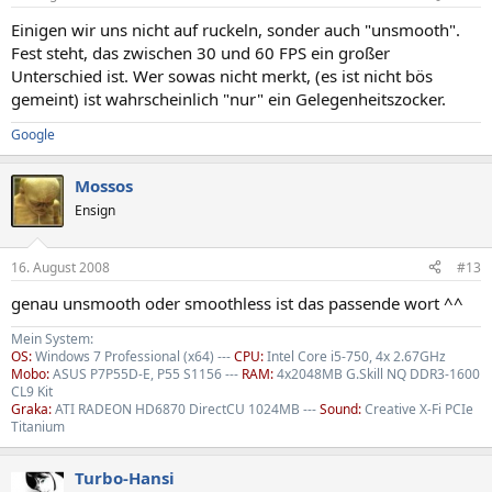
Einigen wir uns nicht auf ruckeln, sonder auch "unsmooth".
Fest steht, das zwischen 30 und 60 FPS ein großer
Unterschied ist. Wer sowas nicht merkt, (es ist nicht bös
gemeint) ist wahrscheinlich "nur" ein Gelegenheitszocker.
Google
Mossos
Ensign
16. August 2008
#13
genau unsmooth oder smoothless ist das passende wort ^^
Mein System:
OS:
Windows 7 Professional (x64) ---
CPU:
Intel Core i5-750, 4x 2.67GHz
Mobo:
ASUS P7P55D-E, P55 S1156 ---
RAM:
4x2048MB G.Skill NQ DDR3-1600
CL9 Kit
Graka:
ATI RADEON HD6870 DirectCU 1024MB ---
Sound:
Creative X-Fi PCIe
Titanium
Turbo-Hansi