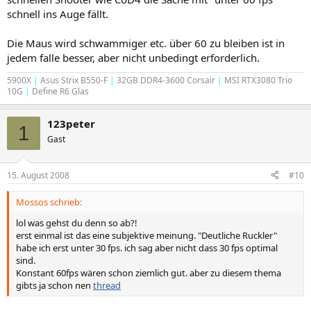
schnell ins Auge fällt.
Die Maus wird schwammiger etc. über 60 zu bleiben ist in
jedem falle besser, aber nicht unbedingt erforderlich.
5900X
|
Asus Strix B550-F
|
32GB DDR4-3600 Corsair
|
MSI RTX3080 Trio
10G
|
Define R6 Glas
123peter
1
Gast
15. August 2008
#10
Mossos schrieb:
lol was gehst du denn so ab?!
erst einmal ist das eine subjektive meinung. "Deutliche Ruckler"
habe ich erst unter 30 fps. ich sag aber nicht dass 30 fps optimal
sind.
Konstant 60fps wären schon ziemlich gut. aber zu diesem thema
gibts ja schon nen
thread