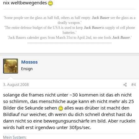
nix weltbewegendes
'Some people see the glass as half full, others as half empty.
Jack Bauer
see the glass as a
deadly weapon.'
'The entire defense budget of the USA is used to keep
Jack Bauer
in supply of cell phone
batteries.'
'Jack Bauers calender goes from March 31st to April 2nd, no one fools
Jack Bauer
.'
--------------------------------------------------------------------
Mossos
Ensign
3. August 2008
#4
solange die frames nicht unter ~30 kommen ist das eh nicht
so schlimm, das menschliche auge kann eh nicht mehr als 25
Bilder die Sekunde sehen
alles was drüber ist macht den
Bildlauf nur weicher, dh wenn du dich schnell drehst hast du
dann nicht so eine bewegungsunschärfe im bild. Aber ruckeln
wirds halt erst irgendwo unter 30fps/sec.
Mein System: