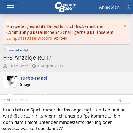
Hauptmenü
Anmelden
Ticker
Mitspieler gesucht? Du willst dich locker mit der
Community austauschen? Schau gerne auf unserem
Tests
ComputerBase Discord
vorbei!
Downloads
Call of Duty
FPS Anzeige ROT?
Preisvergleich
E
E
Turbo-Hansi
2. August 2008
r
r
Forum
s
s
Turbo-Hansi
t
t
Ensign
Aktuelles
e
e
l
l
Empfohlene Inhalte
l
l
2. August 2008
#1
e
t
Neue Beiträge
r
a
hi ich hab im Spiel immer die fps angezeigt....und ab und an
m
wird die rot...immer wenn ich unter 60 fps komme......bin
Neueste Aktivitäten
doch damit nicht unter der mindestanforderung oder
Leserartikel
sowas....was soll das dann???