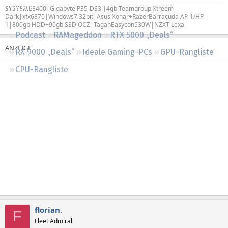
Regeln
SYSTEM
E8400|Gigabyte P35-DS3l|4gb Teamgroup Xtreem
Dark|xfx6870|Windows7 32bit|Asus Xonar+RazerBarracuda AP-1/HP-
1|800gb HDD+90gb SSD OCZ|TaganEasycon530W|NZXT Lexa
Podcast
RAMageddon
RTX 5000 „Deals“
RX 9000 „Deals“
Ideale Gaming-PCs
GPU-Rangliste
CPU-Rangliste
florian.
F
Fleet Admiral