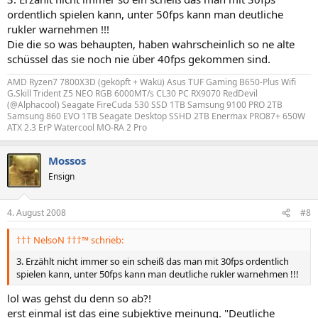
ordentlich spielen kann, unter 50fps kann man deutliche
rukler warnehmen !!!
Die die so was behaupten, haben wahrscheinlich so ne alte
schüssel das sie noch nie über 40fps gekommen sind.
AMD Ryzen7 7800X3D (geköpft + Wakü) Asus TUF Gaming B650-Plus Wifi
G.Skill Trident Z5 NEO RGB 6000MT/s CL30 PC RX9070 RedDevil
(@Alphacool) Seagate FireCuda 530 SSD 1TB Samsung 9100 PRO 2TB
Samsung 860 EVO 1TB Seagate Desktop SSHD 2TB Enermax PRO87+ 650W
ATX 2.3 ErP Watercool MO-RA 2 Pro
Mossos
Ensign
4. August 2008
#8
††† NelsoN †††™ schrieb:
3. Erzählt nicht immer so ein scheiß das man mit 30fps ordentlich
spielen kann, unter 50fps kann man deutliche rukler warnehmen !!!
lol was gehst du denn so ab?!
erst einmal ist das eine subjektive meinung. "Deutliche