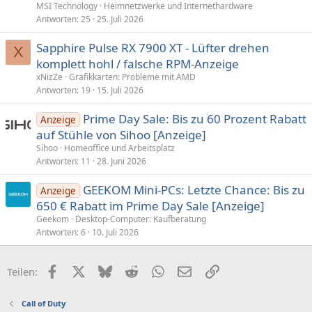
MSI Technology
Heimnetzwerke und Internethardware
Antworten
25
25. Juli 2026
Sapphire Pulse RX 7900 XT - Lüfter drehen
X
komplett hohl / falsche RPM-Anzeige
xNizZe
Grafikkarten: Probleme mit AMD
Antworten
19
15. Juli 2026
Prime Day Sale: Bis zu 60 Prozent Rabatt
Anzeige
auf Stühle von Sihoo [Anzeige]
Sihoo
Homeoffice und Arbeitsplatz
Antworten
11
28. Juni 2026
GEEKOM Mini-PCs: Letzte Chance: Bis zu
Anzeige
650 € Rabatt im Prime Day Sale [Anzeige]
Geekom
Desktop-Computer: Kaufberatung
Antworten
6
10. Juli 2026
Facebook
X (Twitter)
Bluesky
Reddit
WhatsApp
E-Mail
Link
Teilen:
Call of Duty