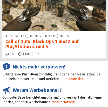
ALTE SPIELE, NEUER (MOND-)PREIS
Call of Duty: Black Ops 1 und 2 auf
PlayStation 4 und 5
Kommentare
78
11.07.2026
Nichts mehr verpassen!
Erhalte eine Push-Benachrichtigung (oder einen Newsletter) bei
Erscheinen neuer Tests und Berichte:
Jetzt anmelden!
Warum Werbebanner?
ComputerBase berichtet unabhängig und verkauft deshalb keine
Inhalte, sondern Werbebanner.
Mehr erfahren!