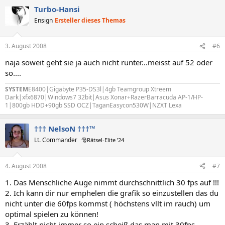
Turbo-Hansi
Ensign
Ersteller dieses Themas
3. August 2008
#6
naja soweit geht sie ja auch nicht runter...meisst auf 52 oder
so....
SYSTEM
E8400|Gigabyte P35-DS3l|4gb Teamgroup Xtreem
Dark|xfx6870|Windows7 32bit|Asus Xonar+RazerBarracuda AP-1/HP-
1|800gb HDD+90gb SSD OCZ|TaganEasycon530W|NZXT Lexa
††† NelsoN †††™
Lt. Commander
🎅Rätsel-Elite ’24
4. August 2008
#7
1. Das Menschliche Auge nimmt durchschnittlich 30 fps auf !!!
2. Ich kann dir nur emphelen die grafik so einzustellen das du
nicht unter die 60fps kommst ( höchstens vllt im rauch) um
optimal spielen zu können!
3. Erzählt nicht immer so ein scheiß das man mit 30fps