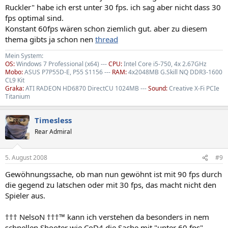
Ruckler" habe ich erst unter 30 fps. ich sag aber nicht dass 30
fps optimal sind.
Konstant 60fps wären schon ziemlich gut. aber zu diesem
thema gibts ja schon nen
thread
Mein System:
OS:
Windows 7 Professional (x64) ---
CPU:
Intel Core i5-750, 4x 2.67GHz
Mobo:
ASUS P7P55D-E, P55 S1156 ---
RAM:
4x2048MB G.Skill NQ DDR3-1600
CL9 Kit
Graka:
ATI RADEON HD6870 DirectCU 1024MB ---
Sound:
Creative X-Fi PCIe
Titanium
Timesless
Rear Admiral
5. August 2008
#9
Gewöhnungssache, ob man nun gewöhnt ist mit 90 fps durch
die gegend zu latschen oder mit 30 fps, das macht nicht den
Spieler aus.
††† NelsoN †††™ kann ich verstehen da besonders in nem
schnellen Shooter wie CoD4 die Sache mit "unter 60 fps"