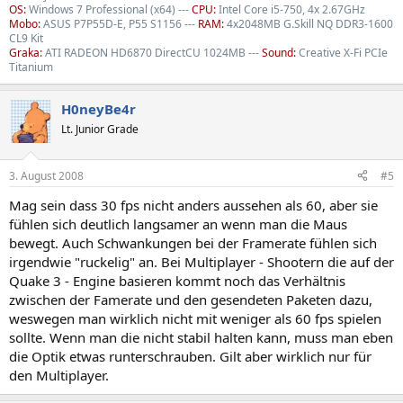
OS:
Windows 7 Professional (x64) ---
CPU:
Intel Core i5-750, 4x 2.67GHz
Mobo:
ASUS P7P55D-E, P55 S1156 ---
RAM:
4x2048MB G.Skill NQ DDR3-1600
CL9 Kit
Graka:
ATI RADEON HD6870 DirectCU 1024MB ---
Sound:
Creative X-Fi PCIe
Titanium
H0neyBe4r
Lt. Junior Grade
3. August 2008
#5
Mag sein dass 30 fps nicht anders aussehen als 60, aber sie
fühlen sich deutlich langsamer an wenn man die Maus
bewegt. Auch Schwankungen bei der Framerate fühlen sich
irgendwie "ruckelig" an. Bei Multiplayer - Shootern die auf der
Quake 3 - Engine basieren kommt noch das Verhältnis
zwischen der Famerate und den gesendeten Paketen dazu,
weswegen man wirklich nicht mit weniger als 60 fps spielen
sollte. Wenn man die nicht stabil halten kann, muss man eben
die Optik etwas runterschrauben. Gilt aber wirklich nur für
den Multiplayer.