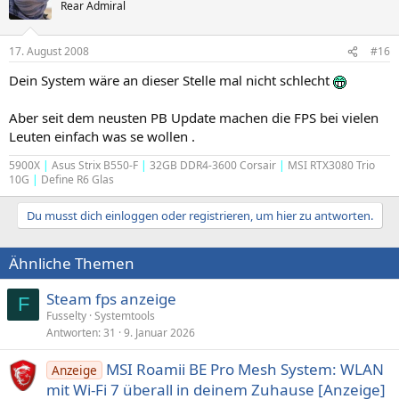
Rear Admiral
17. August 2008
#16
Dein System wäre an dieser Stelle mal nicht schlecht
Aber seit dem neusten PB Update machen die FPS bei vielen
Leuten einfach was se wollen .
5900X
|
Asus Strix B550-F
|
32GB DDR4-3600 Corsair
|
MSI RTX3080 Trio
10G
|
Define R6 Glas
Du musst dich einloggen oder registrieren, um hier zu antworten.
Ähnliche Themen
Steam fps anzeige
F
Fusselty
Systemtools
Antworten
31
9. Januar 2026
MSI Roamii BE Pro Mesh System: WLAN
Anzeige
mit Wi-Fi 7 überall in deinem Zuhause [Anzeige]