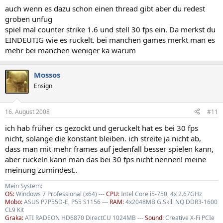
auch wenn es dazu schon einen thread gibt aber du redest
groben unfug
spiel mal counter strike 1.6 und stell 30 fps ein. Da merkst du
EINDEUTIG wie es ruckelt. bei manchen games merkt man es
mehr bei manchen weniger ka warum
Mossos
Ensign
16. August 2008
#11
ich hab früher cs gezockt und geruckelt hat es bei 30 fps
nicht, solange die konstant bleiben. ich streite ja nicht ab,
dass man mit mehr frames auf jedenfall besser spielen kann,
aber ruckeln kann man das bei 30 fps nicht nennen! meine
meinung zumindest..
Mein System:
OS:
Windows 7 Professional (x64) ---
CPU:
Intel Core i5-750, 4x 2.67GHz
Mobo:
ASUS P7P55D-E, P55 S1156 ---
RAM:
4x2048MB G.Skill NQ DDR3-1600
CL9 Kit
Graka:
ATI RADEON HD6870 DirectCU 1024MB ---
Sound:
Creative X-Fi PCIe