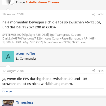
Ensign
Ersteller dieses Themas
16. August 2008
#14
naja momentan bewegen sich die fps so zwischen 46-135ca,
und das bei 1920x1200 in COD4
SYSTEM
E8400|Gigabyte P35-DS3l|4gb Teamgroup Xtreem
Dark|xfx6870|Windows7 32bit|Asus Xonar+RazerBarracuda AP-1/HP-
1|800gb HDD+90gb SSD OCZ|TaganEasycon530W|NZXT Lexa
atomrofler
A
Lt. Commander
17. August 2008
#15
Ja, wenn die FPS durchgehend zwischen 40 und 135
schwanken, ist es nicht wirklich angenehm.
Google
Timesless