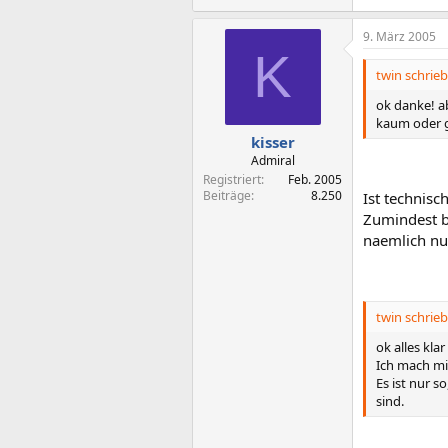
9. März 2005
K
twin schrieb
ok danke! a
kaum oder g
kisser
Admiral
Registriert
Feb. 2005
Beiträge
8.250
Ist technisc
Zumindest b
naemlich nur
twin schrieb
ok alles kla
Ich mach mi
Es ist nur s
sind.