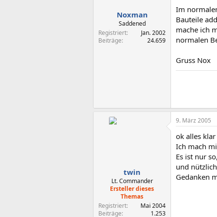
Im normalen
Noxman
Bauteile add
Saddened
mache ich m
Registriert
Jan. 2002
normalen Bet
Beiträge
24.659
Gruss Nox
9. März 2005
ok alles kla
Ich mach mi
Es ist nur s
und nützlich
twin
Gedanken ma
Lt. Commander
Ersteller dieses
Themas
Registriert
Mai 2004
Beiträge
1.253