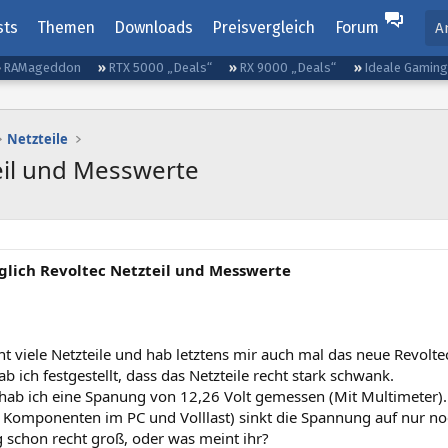
sts
Themen
Downloads
Preisvergleich
Forum
A
RAMageddon
RTX 5000 „Deals“
RX 9000 „Deals“
Ideale Gamin
Netzteile
eil und Messwerte
glich Revoltec Netzteil und Messwerte
cht viele Netzteile und hab letztens mir auch mal das neue Revol
ab ich festgestellt, dass das Netzteile recht stark schwank.
 hab ich eine Spanung von 12,26 Volt gemessen (Mit Multimeter).
 Komponenten im PC und Volllast) sinkt die Spannung auf nur noc
schon recht groß, oder was meint ihr?