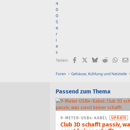
Facebook
X (Twitter)
Bluesky
Reddit
What
Teilen:
Foren
Gehäuse, Kühlung und Netzteile
Passend zum Thema
9-METER-USB4-KABEL
UPDATE
Club 3D schafft passiv, w