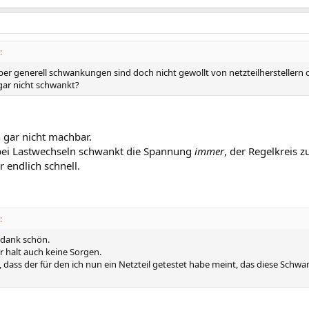
:
ber generell schwankungen sind doch nicht gewollt von netzteilherstellern o
ar nicht schwankt?
h gar nicht machbar.
ei Lastwechseln schwankt die Spannung
immer
, der Regelkreis 
 endlich schnell.
:
r dank schön.
r halt auch keine Sorgen.
o, dass der für den ich nun ein Netzteil getestet habe meint, das diese Sch