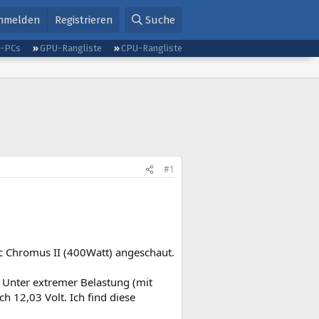
nmelden
Registrieren
Suche
g-PCs
GPU-Rangliste
CPU-Rangliste
#1
tec Chromus II (400Watt) angeschaut.
 Unter extremer Belastung (mit
h 12,03 Volt. Ich find diese