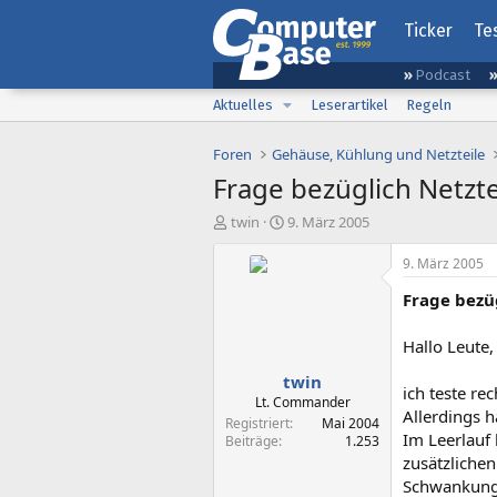
Ticker
Te
Podcast
Aktuelles
Leserartikel
Regeln
Foren
Gehäuse, Kühlung und Netzteile
Frage bezüglich Netzt
E
E
twin
9. März 2005
r
r
s
s
9. März 2005
t
t
Frage bezü
e
e
l
l
l
l
Hallo Leute,
e
t
twin
r
a
ich teste re
m
Lt. Commander
Allerdings h
Registriert
Mai 2004
Im Leerlauf
Beiträge
1.253
zusätzlichen
Schwankung 