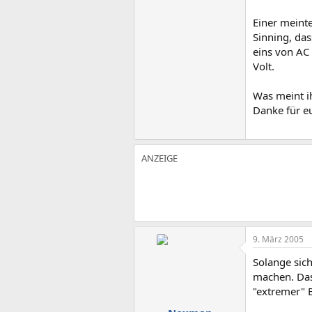
Einer meint
Sinning, da
eins von AC
Volt.
Was meint i
Danke für e
9. März 2005
Solange sic
machen. Das
"extremer" 