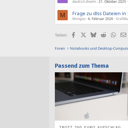
diedrich.thielm
21. Oktober 2025
Frage zu dlss Dateien in
M
Mongoo
6. Februar 2026
Grafikk
Facebook
X (Twitter)
Bluesky
Reddit
What
Teilen:
Foren
Notebooks und Desktop-Comput
Passend zum Thema
TROTZ 200 EURO AUFSCHLAG