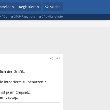
nmelden
Registrieren
Suche
g-PCs
GPU-Rangliste
CPU-Rangliste
#1
ich der Grafik.
e integrierte zu benutzen ?
st ja im Chipsatz.
dem Laptop.