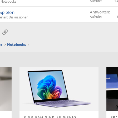
Aufrufe
1.
Notebooks
 Spielen
Antworten
Aufrufe
arten: Diskussionen
sApp
E-Mail
Link
er
Notebooks
8 GB RAM SIND ZU WENIG
FR