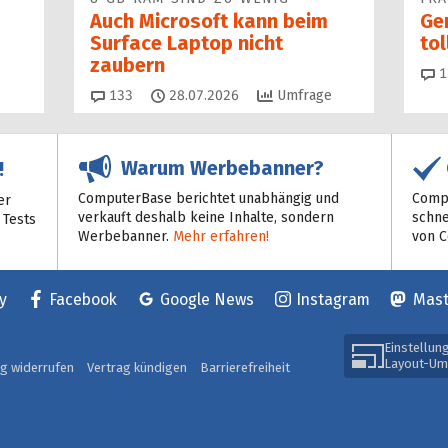
Auch Microsoft kann beim
Ge
Surface Laptop nicht
to
zaubern
1
Kommentare
133
28.07.2026
Umfrage
Warum Werbebanner?
!
ComputerBase berichtet unabhängig und
Compu
er
verkauft deshalb keine Inhalte, sondern
schne
 Tests
Werbebanner.
Mehr erfahren!
von 
y
Facebook
Google News
Instagram
Mas
Einstellun
Layout-Um
ag widerrufen
Vertrag kündigen
Barrierefreiheit