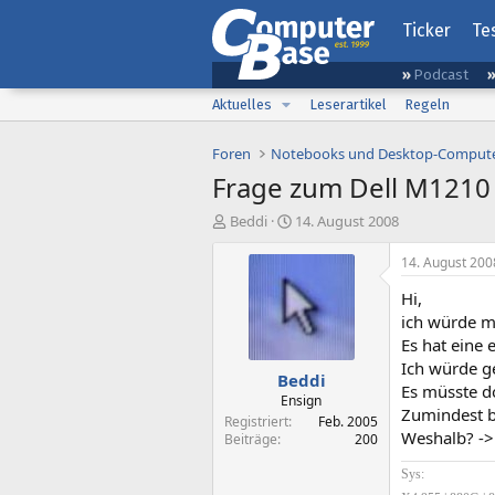
Ticker
Te
Podcast
Aktuelles
Leserartikel
Regeln
Foren
Notebooks und Desktop-Comput
Frage zum Dell M1210 .
E
E
Beddi
14. August 2008
r
r
s
s
14. August 200
t
t
Hi,
e
e
l
l
ich würde m
l
l
Es hat eine
e
t
Ich würde ge
Beddi
r
a
Es müsste d
m
Ensign
Zumindest be
Registriert
Feb. 2005
Weshalb? -> 
Beiträge
200
Sys: