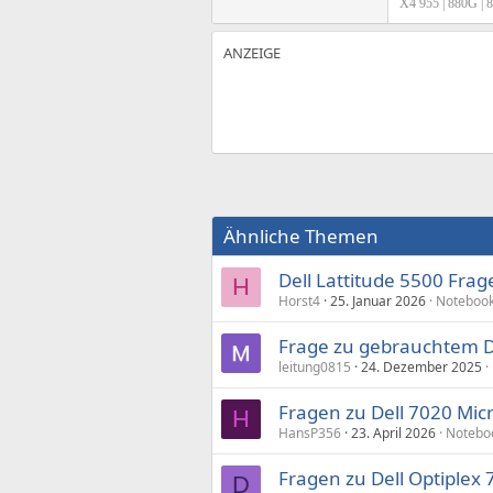
X4 955 | 880G |
Ähnliche Themen
Dell Lattitude 5500 Frag
H
Horst4
25. Januar 2026
Noteboo
Frage zu gebrauchtem D
leitung0815
24. Dezember 2025
Fragen zu Dell 7020 Mic
H
HansP356
23. April 2026
Notebo
Fragen zu Dell Optiplex 
D