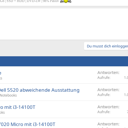
 8Gb | SSD + HDD | DVD-LW | 98% Passiv
Du musst dich einloggen
e
Antworten
Aufrufe
1.
ks
ell 5520 abweichende Ausstattung
Antworten
Aufrufe
1.
Notebooks
ro mit i3-14100T
Antworten
Aufrufe
oks
7020 Micro mit i3-14100T
Antworten