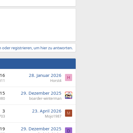
 oder registrieren, um hier zu antworten.
16
28. Januar 2026
H
011
Horst4
15
29. Dezember 2025
080
boarder-winterman
3
23. April 2026
M
703
Mojo1987
19
29. Dezember 2025
D