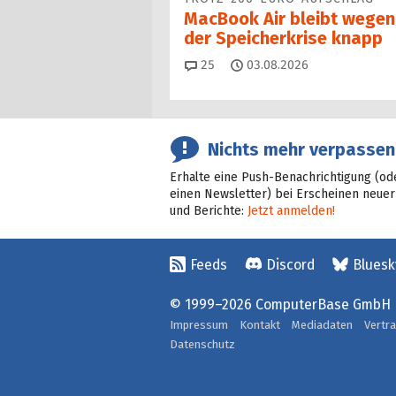
MacBook Air bleibt wegen
der Speicherkrise knapp
Kommentare
25
03.08.2026
Nichts mehr verpassen
Erhalte eine Push-Benachrichtigung (od
einen Newsletter) bei Erscheinen neuer
und Berichte:
Jetzt anmelden!
Feeds
Discord
Bluesk
© 1999–2026 ComputerBase GmbH
Impressum
Kontakt
Mediadaten
Vertr
Datenschutz