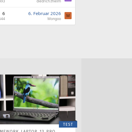
493
diedrich.thielm
6
6. Februar 2026
M
644
Mongoo
TEST
AMEWORK LAPTOP 13 PRO