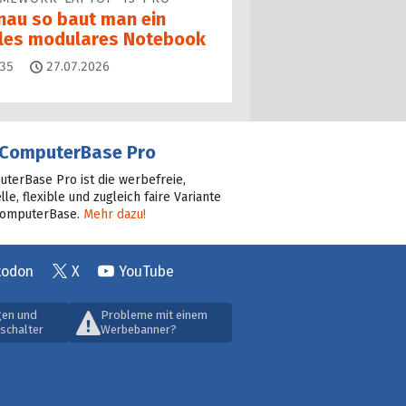
nau so baut man ein
lles modulares Notebook
Kommentare
35
27.07.2026
ComputerBase Pro
terBase Pro ist die werbefreie,
lle, flexible und zugleich faire Variante
ComputerBase.
Mehr dazu!
todon
X
YouTube
gen und
Probleme mit einem
schalter
Werbebanner?