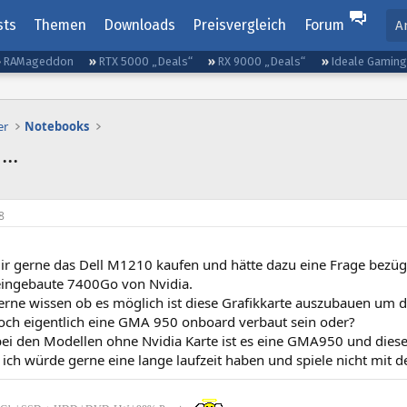
sts
Themen
Downloads
Preisvergleich
Forum
A
RAMageddon
RTX 5000 „Deals“
RX 9000 „Deals“
Ideale Gamin
er
Notebooks
..
8
ir gerne das Dell M1210 kaufen und hätte dazu eine Frage bezügl
 eingebaute 7400Go von Nvidia.
rne wissen ob es möglich ist diese Grafikkarte auszubauen um di
och eigentlich eine GMA 950 onboard verbaut sein oder?
i den Modellen ohne Nvidia Karte ist es eine GMA950 und diese i
ich würde gerne eine lange laufzeit haben und spiele nicht mit 