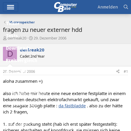
Hauptmenü
Anmelden
Massenspeicher
Ticker
fragen zu neuer externer hdd
Tests
E
E
derfreak20
29. Dezember 2006
r
r
Downloads
s
s
derfreak20
D
t
t
Cadet 2nd Year
e
e
Preisvergleich
l
l
l
l
29. Dezember 2006
#1
Forum
e
t
r
a
aloha zusammen =)
Aktuelles
m
also ich habe mir heute eine neue externe festplatte in einem
Empfohlene Inhalte
bekannten deutschen elektrofachmarkt gekauft, und zwar
Neue Beiträge
eine seagate 300gb platte :
da fästbladde
. also zu der hätte
ich 2 fragen,
Neueste Aktivitäten
1. auf der packung steht (hab ich erst später festgestellt):
Leserartikel
sicheres abschalten auf knopfdruck, sie müssen sich keine