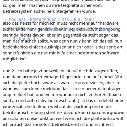
Regeln
sorgen mehr machen ob ihre festplatte sicher vom
betriebssystem sicher heruntergefahren wurde.
Podcast
RAMageddon
RTX 5000 „Deals“
also das heisst für mich ich muss nicht mehr auf "hardware
sicher entfernen" gehen ? aber in der betriebsumschreibung
RX 9000 „Deals“
Ideale Gaming-PCs
GPU-Rangliste
steht da nichts davon, eher im gegenteil da steht sogar das
CPU-Rangliste
man das machen sollte. was denn nun ? kann ich das teil nun
bedenkenlos einfach ausknipsen or nich? oder is das sone art
sonderfunktion die nur mit hilfe einer bestimmten software
möglich ist?
und 2. ich habe jetzt ne weile nicht auf die hdd zugegriffen,
und dann acronis trueimage 10 gestartet und auf einmal fährt
sich die platte hoch sowie als wäre sie aus gewesen, aber im
windows kam keine meldung das sich ein neuer datenträger
angemeldet hat, und ein ton war auch nicht zu hören (boxen
sind an und auf relativ laut geschraubt) ist das ein defekt oder
eine zusätliche funktion weil auf der packung und in der
betribsumschreibung steht nix davon. kann man das irgndwie
ausschalten diese funktion weil wenn ich die platte anhab will
ich ja auch das sie sofort betriebsbereit ist und nicht erst