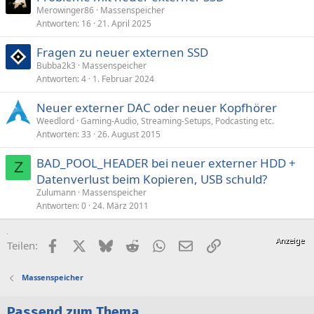
Merowinger86
Massenspeicher
Antworten
16
21. April 2025
Fragen zu neuer externen SSD
Bubba2k3
Massenspeicher
Antworten
4
1. Februar 2024
Neuer externer DAC oder neuer Kopfhörer
Weedlord
Gaming-Audio, Streaming-Setups, Podcasting etc.
Antworten
33
26. August 2015
BAD_POOL_HEADER bei neuer externer HDD +
Z
Datenverlust beim Kopieren, USB schuld?
Zulumann
Massenspeicher
Antworten
0
24. März 2011
Facebook
X (Twitter)
Bluesky
Reddit
WhatsApp
E-Mail
Link
Teilen:
Massenspeicher
Passend zum Thema