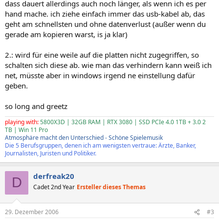
dass dauert allerdings auch noch länger, als wenn ich es per
hand mache. ich ziehe einfach immer das usb-kabel ab, das
geht am schnellsten und ohne datenverlust (außer wenn du
gerade am kopieren warst, is ja klar)
2.: wird für eine weile auf die platten nicht zugegriffen, so
schalten sich diese ab. wie man das verhindern kann weiß ich
net, müsste aber in windows irgend ne einstellung dafür
geben.
so long and greetz
playing with:
5800X3D | 32GB RAM | RTX 3080 | SSD PCIe 4.0 1TB + 3.0 2
TB | Win 11 Pro
Atmosphäre macht den Unterschied - Schöne Spielemusik
Die 5 Berufsgruppen, denen ich am wenigsten vertraue: Ärzte, Banker,
Journalisten, Juristen und Politiker.
derfreak20
D
Cadet 2nd Year
Ersteller dieses Themas
29. Dezember 2006
#3