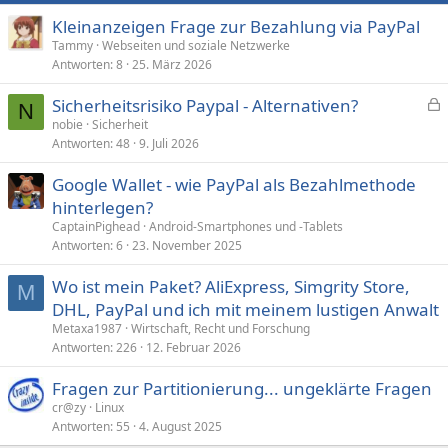
Kleinanzeigen Frage zur Bezahlung via PayPal
Tammy
Webseiten und soziale Netzwerke
Antworten
8
25. März 2026
Sicherheitsrisiko Paypal - Alternativen?
N
e
nobie
Sicherheit
Antworten
48
9. Juli 2026
s
p
Google Wallet - wie PayPal als Bezahlmethode
e
hinterlegen?
r
CaptainPighead
Android-Smartphones und -Tablets
r
Antworten
6
23. November 2025
t
Wo ist mein Paket? AliExpress, Simgrity Store,
M
DHL, PayPal und ich mit meinem lustigen Anwalt
Metaxa1987
Wirtschaft, Recht und Forschung
Antworten
226
12. Februar 2026
Fragen zur Partitionierung... ungeklärte Fragen
cr@zy
Linux
Antworten
55
4. August 2025