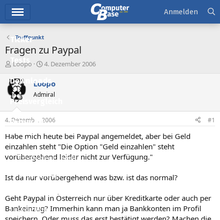
Hauptmenü
Anmelden
Treffpunkt
Ticker
Fragen zu Paypal
Tests
E
E
Loopo
4. Dezember 2006
r
r
Downloads
s
s
Loopo
t
t
Admiral
e
e
Preisvergleich
l
l
l
l
4. Dezember 2006
#1
Forum
e
t
r
a
Habe mich heute bei Paypal angemeldet, aber bei Geld
Aktuelles
m
einzahlen steht "Die Option "Geld einzahlen" steht
vorübergehend leider nicht zur Verfügung."
Empfohlene Inhalte
Neue Beiträge
Ist da nur vorübergehend was bzw. ist das normal?
Neueste Aktivitäten
Geht Paypal in Österreich nur über Kreditkarte oder auch per
Bankeinzug? Immerhin kann man ja Bankkonten im Profil
Leserartikel
speichern. Oder muss das erst bestätigt werden? Machen die