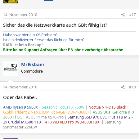
14. November 2010
#17
Sicher das die Netzwerkkarte auch GBit fähig ist?
Haben wir hier ein XY-Problem?
Ist ein dedizierter Server das Richtige für mich?
RAID ist kein Backup!
Bitte keine Support Anfragen über PN ohne vorherige Absprache.
MrEisbaer
Commodore
14. November 2010
#18
Oder das Kabel.
AMD Ryzen 9 5900X
|
Seasonic Focus PX 750W
|
Noctua NH-D15 Black
|
G.Skill Trident Z Neo DIMM Kit 64GB (DDR4-3600)
|
ASUS Dual GeForce RTX
3060 Ti OC
| ASUS Prime X570-Pro |
Samsung SSD 970 EVO Plus 1TB M.2 -
2x Crucial MX500 1TB
|
4TB WD RED Pro (WD4003FFBX)
|
Samsung
Syncmaster 226BW