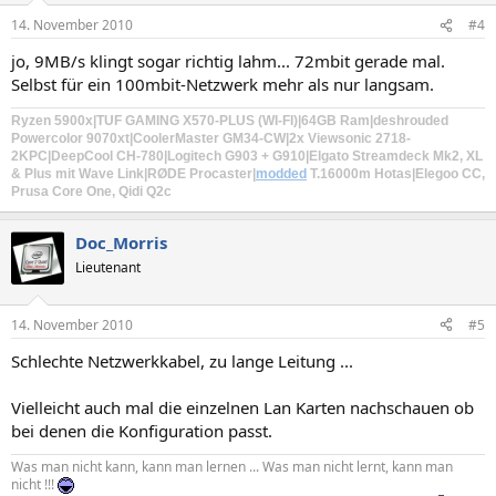
14. November 2010
#4
jo, 9MB/s klingt sogar richtig lahm... 72mbit gerade mal.
Selbst für ein 100mbit-Netzwerk mehr als nur langsam.
Ryzen 5900x
|TUF GAMING X570-PLUS (WI-FI)|
64GB Ram
|
deshrouded
Powercolor 9070xt
|CoolerMaster GM34-CW
|2x Viewsonic 2718-
2KPC|DeepCool CH-780|
Logitech G903
+
G910
|Elgato Streamdeck Mk2, XL
& Plus mit Wave Link|
RØDE Procaster
|
modded
T.16000m Hotas
|Elegoo CC,
Prusa Core One, Qidi Q2c
Doc_Morris
Lieutenant
14. November 2010
#5
Schlechte Netzwerkkabel, zu lange Leitung ...
Vielleicht auch mal die einzelnen Lan Karten nachschauen ob
bei denen die Konfiguration passt.
Was man nicht kann, kann man lernen ... Was man nicht lernt, kann man
nicht !!!