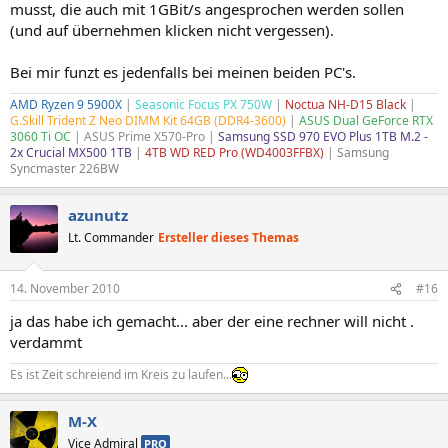
musst, die auch mit 1GBit/s angesprochen werden sollen
(und auf übernehmen klicken nicht vergessen).
Bei mir funzt es jedenfalls bei meinen beiden PC's.
AMD Ryzen 9 5900X
|
Seasonic Focus PX 750W
|
Noctua NH-D15 Black
|
G.Skill Trident Z Neo DIMM Kit 64GB (DDR4-3600)
|
ASUS Dual GeForce RTX
3060 Ti OC
| ASUS Prime X570-Pro |
Samsung SSD 970 EVO Plus 1TB M.2 -
2x Crucial MX500 1TB
|
4TB WD RED Pro (WD4003FFBX)
|
Samsung
Syncmaster 226BW
azunutz
Lt. Commander
Ersteller dieses Themas
14. November 2010
#16
ja das habe ich gemacht... aber der eine rechner will nicht .
verdammt
Es ist Zeit schreiend im Kreis zu laufen...
M-X
Vice Admiral
PRO