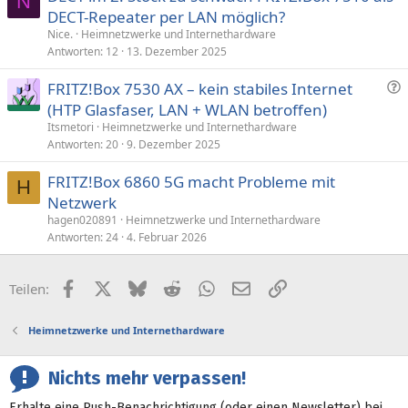
N
DECT-Repeater per LAN möglich?
Nice.
Heimnetzwerke und Internethardware
Antworten
12
13. Dezember 2025
F
FRITZ!Box 7530 AX – kein stabiles Internet
r
(HTP Glasfaser, LAN + WLAN betroffen)
a
Itsmetori
Heimnetzwerke und Internethardware
g
Antworten
20
9. Dezember 2025
e
FRITZ!Box 6860 5G macht Probleme mit
H
Netzwerk
hagen020891
Heimnetzwerke und Internethardware
Antworten
24
4. Februar 2026
Facebook
X (Twitter)
Bluesky
Reddit
WhatsApp
E-Mail
Link
Teilen:
Heimnetzwerke und Internethardware
Nichts mehr verpassen!
Erhalte eine Push-Benachrichtigung (oder einen Newsletter) bei