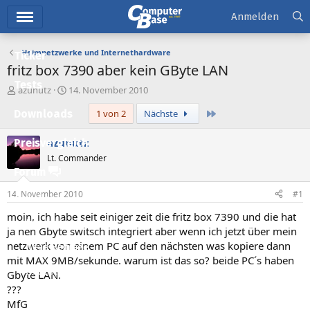
Hauptmenü
Anmelden
Heimnetzwerke und Internethardware
Ticker
fritz box 7390 aber kein GByte LAN
Tests
E
E
azunutz
14. November 2010
r
r
Letzte
Downloads
1 von 2
Nächste
s
s
t
t
e
e
azunutz
Preisvergleich
l
l
Lt. Commander
l
l
Forum
e
t
r
a
14. November 2010
#1
Aktuelles
m
moin, ich habe seit einiger zeit die fritz box 7390 und die hat
Empfohlene Inhalte
ja nen Gbyte switsch integriert aber wenn ich jetzt über mein
netzwerk von einem PC auf den nächsten was kopiere dann
Neue Beiträge
mit MAX 9MB/sekunde. warum ist das so? beide PC´s haben
Neueste Aktivitäten
Gbyte LAN.
???
Leserartikel
MfG