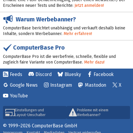
Erscheinen neuer Tests und Berichte:
Jetzt anmelden!
Warum Werbebanner?
ComputerBase berichtet unabhängig und verkauft deshalb keine
Inhalte, sondern Werbebanner.
Mehr erfahren!
ComputerBase Pro
ComputerBase Pro ist die werbefreie, schnelle, flexible und
zugleich faire Variante von ComputerBase.
Mehr dazu!
Feeds
Discord
Bluesky
Facebook
Google News
Instagram
Mastodon
X
YouTube
Einstellungen und
Probleme mit einem
Layout-Umschalter
Werbebanner?
© 1999–2026 ComputerBase GmbH
Impressum
Kontakt
Mediadaten
Vertrag widerrufen