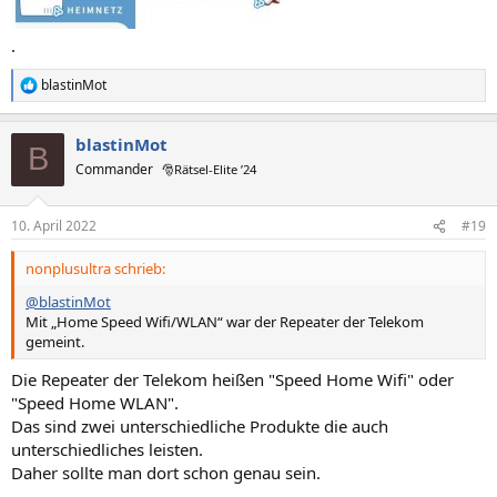
.
blastinMot
R
e
a
blastinMot
k
B
t
Commander
🎅Rätsel-Elite ’24
i
o
n
10. April 2022
#19
e
n
nonplusultra schrieb:
:
@blastinMot
Mit „Home Speed Wifi/WLAN“ war der Repeater der Telekom
gemeint.
Die Repeater der Telekom heißen "Speed Home Wifi" oder
"Speed Home WLAN".
Das sind zwei unterschiedliche Produkte die auch
unterschiedliches leisten.
Daher sollte man dort schon genau sein.