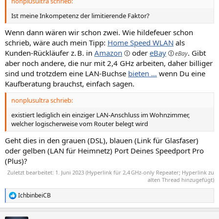
nonplusultra schrieb:
Ist meine Inkompetenz der limitierende Faktor?
Wenn dann wären wir schon zwei. Wie hildefeuer schon
schrieb, wäre auch mein Tipp:
Home Speed WLAN
als
Kunden-Rückläufer z. B. in
Amazon
oder
eBay
. Gibt
aber noch andere, die nur mit 2,4 GHz arbeiten, daher billiger
sind und trotzdem eine LAN-Buchse
bieten …
wenn Du eine
Kaufberatung brauchst, einfach sagen.
nonplusultra schrieb:
existiert lediglich ein einziger LAN-Anschluss im Wohnzimmer,
welcher logischerweise vom Router belegt wird
Geht dies in den grauen (DSL), blauen (Link für Glasfaser)
oder gelben (LAN für Heimnetz) Port Deines Speedport Pro
(Plus)?
Zuletzt bearbeitet:
1. Juni 2023
(Hyperlink für 2,4 GHz-only Repeater; Hyperlink zu
alten Thread hinzugefügt)
IchbinbeiCB
R
e
a