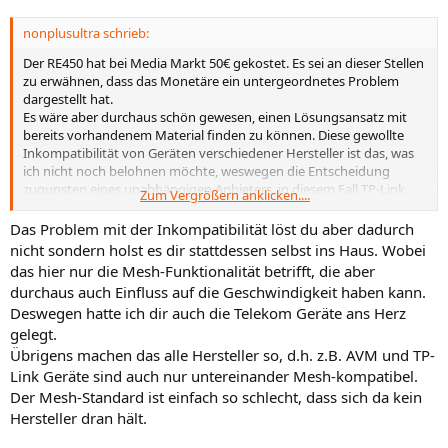
nonplusultra schrieb:
Der RE450 hat bei Media Markt 50€ gekostet. Es sei an dieser Stellen
zu erwähnen, dass das Monetäre ein untergeordnetes Problem
dargestellt hat.
Es wäre aber durchaus schön gewesen, einen Lösungsansatz mit
bereits vorhandenem Material finden zu können. Diese gewollte
Inkompatibilität von Geräten verschiedener Hersteller ist das, was
ich nicht noch belohnen möchte, weswegen die Entscheidung
zugunsten eines unabhängigen Anbieters, in diesem Fall TP-Link,
Zum Vergrößern anklicken....
gefallen ist.
Das Problem mit der Inkompatibilität löst du aber dadurch
nicht sondern holst es dir stattdessen selbst ins Haus. Wobei
das hier nur die Mesh-Funktionalität betrifft, die aber
durchaus auch Einfluss auf die Geschwindigkeit haben kann.
Deswegen hatte ich dir auch die Telekom Geräte ans Herz
gelegt.
Übrigens machen das alle Hersteller so, d.h. z.B. AVM und TP-
Link Geräte sind auch nur untereinander Mesh-kompatibel.
Der Mesh-Standard ist einfach so schlecht, dass sich da kein
Hersteller dran hält.