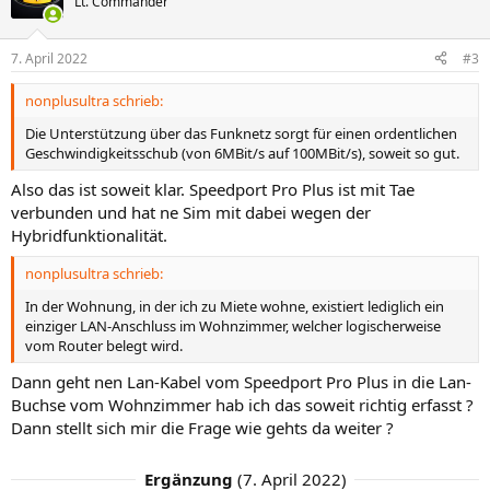
Lt. Commander
i
o
n
7. April 2022
#3
e
n
nonplusultra schrieb:
:
Die Unterstützung über das Funknetz sorgt für einen ordentlichen
Geschwindigkeitsschub (von 6MBit/s auf 100MBit/s), soweit so gut.
Also das ist soweit klar. Speedport Pro Plus ist mit Tae
verbunden und hat ne Sim mit dabei wegen der
Hybridfunktionalität.
nonplusultra schrieb:
In der Wohnung, in der ich zu Miete wohne, existiert lediglich ein
einziger LAN-Anschluss im Wohnzimmer, welcher logischerweise
vom Router belegt wird.
Dann geht nen Lan-Kabel vom Speedport Pro Plus in die Lan-
Buchse vom Wohnzimmer hab ich das soweit richtig erfasst ?
Dann stellt sich mir die Frage wie gehts da weiter ?
Ergänzung
(
7. April 2022
)