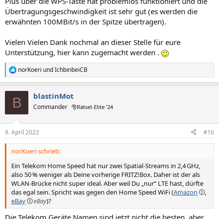
Plus über die WPS-Taste hat problemlos funktioniert und die
Übertragungsgeschwindigkeit ist sehr gut (es werden die
erwähnten 100MBit/s in der Spitze übertragen).
Vielen Vielen Dank nochmal an dieser Stelle für eure
Unterstützung, hier kann zugemacht werden .
norKoeri
und
IchbinbeiCB
R
e
a
blastinMot
k
B
t
Commander
🎅Rätsel-Elite ’24
i
o
n
9. April 2022
#16
e
n
norKoeri schrieb:
:
Ein Telekom Home Speed hat nur zwei Spatial-Streams in 2,4 GHz,
also 50 % weniger als Deine vorherige FRITZ!Box. Daher ist der als
WLAN-Brücke nicht super ideal. Aber weil Du „nur“ LTE hast, dürfte
das egal sein. Spricht was gegen den Home Speed WiFi (
Amazon
,
eBay
)?
Die Telekom Geräte Namen sind jetzt nicht die besten, aber