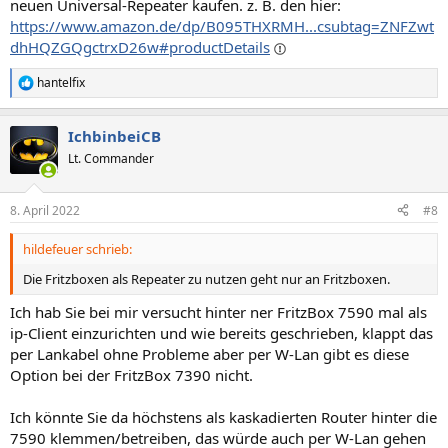
neuen Universal-Repeater kaufen. z. B. den hier:
https://www.amazon.de/dp/B095THXRMH...csubtag=ZNFZwt
dhHQZGQgctrxD26w#productDetails
hantelfix
R
e
a
IchbinbeiCB
k
t
Lt. Commander
i
o
n
8. April 2022
#8
e
n
hildefeuer schrieb:
:
Die Fritzboxen als Repeater zu nutzen geht nur an Fritzboxen.
Ich hab Sie bei mir versucht hinter ner FritzBox 7590 mal als
ip-Client einzurichten und wie bereits geschrieben, klappt das
per Lankabel ohne Probleme aber per W-Lan gibt es diese
Option bei der FritzBox 7390 nicht.
Ich könnte Sie da höchstens als kaskadierten Router hinter die
7590 klemmen/betreiben, das würde auch per W-Lan gehen