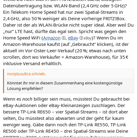
Datenübertragung bzw. WLAN-Band (2,4 GHz oder 5 GHz)?
Ein Telekom Home Speed hat nur zwei Spatial-Streams in
2,4 GHz, also 50 % weniger als Deine vorherige FRITZ!Box.
Daher ist der als WLAN-Brücke nicht super ideal. Aber weil Du
„nur“ LTE hast, dürfte das egal sein. Spricht was gegen den
Home Speed WiFi (
Amazon
,
eBay
)? Wenn Du im
Amazon-Warehouse kaufst (auf „Gebraucht“ klicken), ist der
aktuell im Vor-Oster-Leer-Verkauf (20 %; etwas nach unten
scrollen, dort wo Verkäufer = Amazon-Warehouse), für 35 €
inklusive Versand erhältlich.
nonplusultra schrieb:
Könntet ihr mir in diesem Zusammenhang eine kostengünstige
Lösung empfehlen?
Wenn es
noch
billiger sein muss, müsstest Du gebraucht bei
eBay-Auktionen oder eBay-Kleinanzeigen zuschlagen. Der
bessere TP-Link RE650 – vier Spatial-Streams – ist dort aber
selten, Du müsstest also abwarten und der geht für kaum
weniger weg. Gäbe dann noch den TP-Link RE550, TP-Link
RE500 oder TP-Link RE450 – drei Spatial-Streams wie Deine