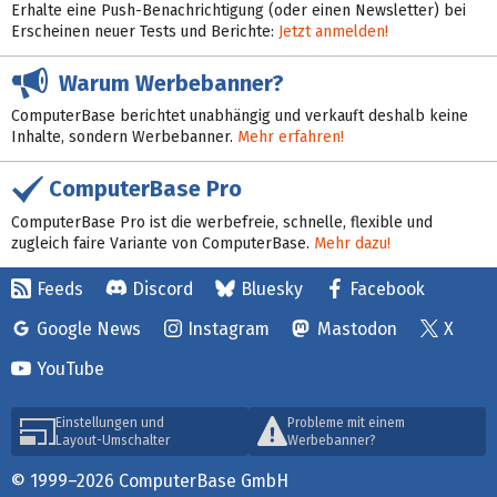
Erhalte eine Push-Benachrichtigung (oder einen Newsletter) bei
Erscheinen neuer Tests und Berichte:
Jetzt anmelden!
Warum Werbebanner?
ComputerBase berichtet unabhängig und verkauft deshalb keine
Inhalte, sondern Werbebanner.
Mehr erfahren!
ComputerBase Pro
ComputerBase Pro ist die werbefreie, schnelle, flexible und
zugleich faire Variante von ComputerBase.
Mehr dazu!
Feeds
Discord
Bluesky
Facebook
Google News
Instagram
Mastodon
X
YouTube
Einstellungen und
Probleme mit einem
Layout-Umschalter
Werbebanner?
© 1999–2026 ComputerBase GmbH