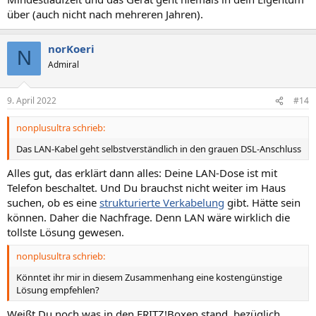
über (auch nicht nach mehreren Jahren).
norKoeri
N
Admiral
9. April 2022
#14
nonplusultra schrieb:
Das LAN-Kabel geht selbstverständlich in den grauen DSL-Anschluss
Alles gut, das erklärt dann alles: Deine LAN-Dose ist mit
Telefon beschaltet. Und Du brauchst nicht weiter im Haus
suchen, ob es eine
strukturierte Verkabelung
gibt. Hätte sein
können. Daher die Nachfrage. Denn LAN wäre wirklich die
tollste Lösung gewesen.
nonplusultra schrieb:
Könntet ihr mir in diesem Zusammenhang eine kostengünstige
Lösung empfehlen?
Weißt Du noch was in den FRITZ!Boxen stand, bezüglich