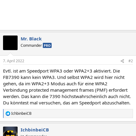
Mr. Black
Commander
PRO
7. April 2022
#2
Evtl. ist am Speedport WPA3 oder WPA2+3 aktiviert. Die
FB7390 kann kein WPA3. Und selbst WPA2 wird hier nicht
gehen, da im WPA2+3 Modus auch für eine WPA2
Verbindung protected management frames (PMF) erfordert
werden. Das kann die 7390 höchstwahrscheinlich auch nicht.
Du könntest mal versuchen, das am Speedport abzuschalten.
IchbinbeiCB
R
e
a
IchbinbeiCB
k
t