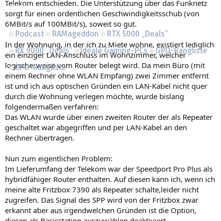
Telekom entschieden. Die Unterstützung über das Funknetz
Regeln
sorgt für einen ordentlichen Geschwindigkeitsschub (von
6MBit/s auf 100MBit/s), soweit so gut.
Podcast
RAMageddon
RTX 5000 „Deals“
In der Wohnung, in der ich zu Miete wohne, existiert lediglich
RX 9000 „Deals“
Ideale Gaming-PCs
GPU-Rangliste
ein einziger LAN-Anschluss im Wohnzimmer, welcher
logischerweise vom Router belegt wird. Da mein Büro (mit
CPU-Rangliste
einem Rechner ohne WLAN Empfang) zwei Zimmer entfernt
ist und ich aus optischen Gründen ein LAN-Kabel nicht quer
durch die Wohnung verlegen möchte, wurde bislang
folgendermaßen verfahren:
Das WLAN wurde über einen zweiten Router der als Repeater
geschaltet war abgegriffen und per LAN-Kabel an den
Rechner übertragen.
Nun zum eigentlichen Problem:
Im Lieferumfang der Telekom war der Speedport Pro Plus als
hybridfähiger Router enthalten. Auf diesen kann ich, wenn ich
meine alte Fritzbox 7390 als Repeater schalte,leider nicht
zugreifen. Das Signal des SPP wird von der Fritzbox zwar
erkannt aber aus irgendwelchen Gründen ist die Option,
diesen als Basisstation auszuwählen deaktiviert.