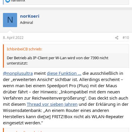
hantelfix
R
e
a
norKoeri
k
N
t
Admiral
i
o
n
8. April 2022
#10
e
n
IchbinbeiCB schrieb:
:
Der Betrieb als IP-Client per W-Lan wird von der 7390 nicht
unterstützt:
@nonplusultra
meint
diese Funktion …
die ausschließlich in
der „erweiterten Ansicht“ sichtbar ist. Allerdings erscheint –
wenn man bei einem Speedport Pro (Plus) mit der Maus
drüber fährt – der Hinweis: „Inkompatibel mit dem neuen
Verfahren zur Reichweitenvergrößerung“. Das deckt sich auch
mit diesem
Thread vor sieben Jahren
und der Erklärung in der
Wissensdatenbank: „An einem Router eines anderen
Herstellers kann die[se] FRITZ!Box nicht als WLAN-Repeater
eingesetzt werden.“