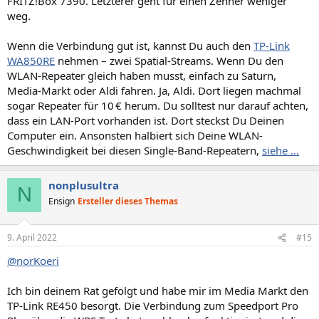
FRITZ!Box 7390. Letzterer geht für einen Zehner weniger
weg.
Wenn die Verbindung gut ist, kannst Du auch den
TP-Link
WA850RE
nehmen – zwei Spatial-Streams. Wenn Du den
WLAN-Repeater gleich haben musst, einfach zu Saturn,
Media-Markt oder Aldi fahren. Ja, Aldi. Dort liegen machmal
sogar Repeater für 10 € herum. Du solltest nur darauf achten,
dass ein LAN-Port vorhanden ist. Dort steckst Du Deinen
Computer ein. Ansonsten halbiert sich Deine WLAN-
Geschwindigkeit bei diesen Single-Band-Repeatern,
siehe …
nonplusultra
N
Ensign
Ersteller dieses Themas
9. April 2022
#15
@norKoeri
Ich bin deinem Rat gefolgt und habe mir im Media Markt den
TP-Link RE450 besorgt. Die Verbindung zum Speedport Pro