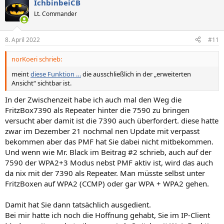
IchbinbeiCB
k
t
Lt. Commander
i
o
n
8. April 2022
#11
e
n
norKoeri schrieb:
:
meint
diese Funktion …
die ausschließlich in der „erweiterten
Ansicht“ sichtbar ist.
In der Zwischenzeit habe ich auch mal den Weg die
FritzBox7390 als Repeater hinter die 7590 zu bringen
versucht aber damit ist die 7390 auch überfordert. diese hatte
zwar im Dezember 21 nochmal nen Update mit verpasst
bekommen aber das PMF hat Sie dabei nicht mitbekommen.
Und wenn wie Mr. Black im Beitrag #2 schrieb, auch auf der
7590 der WPA2+3 Modus nebst PMF aktiv ist, wird das auch
da nix mit der 7390 als Repeater. Man müsste selbst unter
FritzBoxen auf WPA2 (CCMP) oder gar WPA + WPA2 gehen.
Damit hat Sie dann tatsächlich ausgedient.
Bei mir hatte ich noch die Hoffnung gehabt, Sie im IP-Client