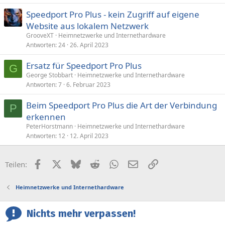
Speedport Pro Plus - kein Zugriff auf eigene
Website aus lokalem Netzwerk
GrooveXT
Heimnetzwerke und Internethardware
Antworten
24
26. April 2023
Ersatz für Speedport Pro Plus
G
George Stobbart
Heimnetzwerke und Internethardware
Antworten
7
6. Februar 2023
Beim Speedport Pro Plus die Art der Verbindung
P
erkennen
PeterHorstmann
Heimnetzwerke und Internethardware
Antworten
12
12. April 2023
Facebook
X (Twitter)
Bluesky
Reddit
WhatsApp
E-Mail
Link
Teilen:
Heimnetzwerke und Internethardware
Nichts mehr verpassen!