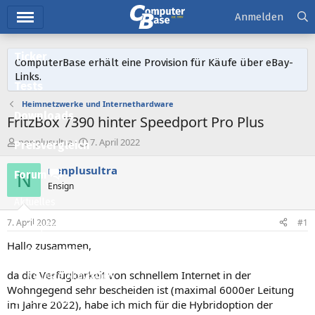
Hauptmenü
Anmelden
Ticker
ComputerBase erhält eine Provision für Käufe über eBay-
Links.
Tests
Heimnetzwerke und Internethardware
Downloads
FritzBox 7390 hinter Speedport Pro Plus
E
E
nonplusultra
7. April 2022
Preisvergleich
r
r
s
s
nonplusultra
Forum
N
t
t
Ensign
e
e
Aktuelles
l
l
l
l
7. April 2022
#1
Empfohlene Inhalte
e
t
r
a
Hallo zusammen,
Neue Beiträge
m
da die Verfügbarkeit von schnellem Internet in der
Neueste Aktivitäten
Wohngegend sehr bescheiden ist (maximal 6000er Leitung
Leserartikel
im Jahre 2022), habe ich mich für die Hybridoption der