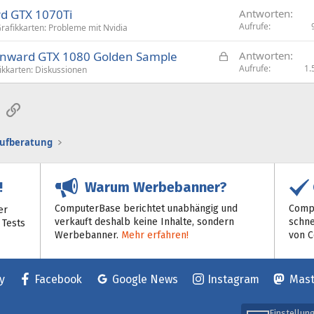
rd GTX 1070Ti
Antworten
Aufrufe
rafikkarten: Probleme mit Nvidia
G
ainward GTX 1080 Golden Sample
Antworten
e
Aufrufe
1.
ikkarten: Diskussionen
s
p
sApp
E-Mail
Link
e
r
aufberatung
r
t
Warum Werbebanner?
!
ComputerBase berichtet unabhängig und
Compu
er
verkauft deshalb keine Inhalte, sondern
schne
 Tests
Werbebanner.
Mehr erfahren!
von 
y
Facebook
Google News
Instagram
Mas
Einstellun