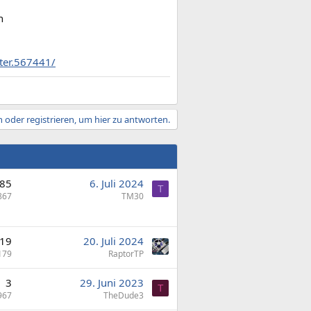
n
ter.567441/
 oder registrieren, um hier zu antworten.
85
6. Juli 2024
T
867
TM30
19
20. Juli 2024
179
RaptorTP
3
29. Juni 2023
T
967
TheDude3