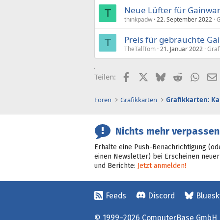
Neue Lüfter für Gainwa
T
thinkpadw
22. September 2022
G
Preis für gebrauchte G
T
TheTallTom
21. Januar 2022
Graf
Facebook
X (Twitter)
Bluesky
Reddit
What
Teilen:
Foren
Grafikkarten
Grafikkarten: K
Nichts mehr verpassen
Erhalte eine Push-Benachrichtigung (od
einen Newsletter) bei Erscheinen neuer
und Berichte:
Jetzt anmelden!
Feeds
Discord
Bluesk
© 1999–2026 ComputerBase GmbH