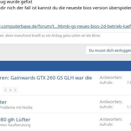
bug wurde gefixt
dir nich der fall ist kannst du die neueste bios version überspiele
.computerbase.de/forum/t...96mb-gs-neues-bios-2d-betrieb-luef
, denn manchmal knallt so ein
Airbag
ganz schön an die Birne.
Du musst dich einloggen
hren: Gainwards GTX 260 GS GLH war die
Antworten
Aufrufe
7.
3
4
5
ter
Antworten
Aufrufe
1.
 Probleme mit Nvidia
80 glh Lüfter
Antworten
Aufrufe
rten: Kaufberatung