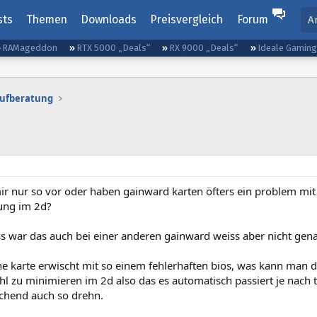
sts
Themen
Downloads
Preisvergleich
Forum
A
RAMageddon
RTX 5000 „Deals“
RX 9000 „Deals“
Ideale Gamin
aufberatung
r nur so vor oder haben gainward karten öfters ein problem mit
rung im 2d?
s war das auch bei einer anderen gainward weiss aber nicht gena
ine karte erwischt mit so einem fehlerhaften bios, was kann man
hl zu minimieren im 2d also das es automatisch passiert je nach t
hend auch so drehn.