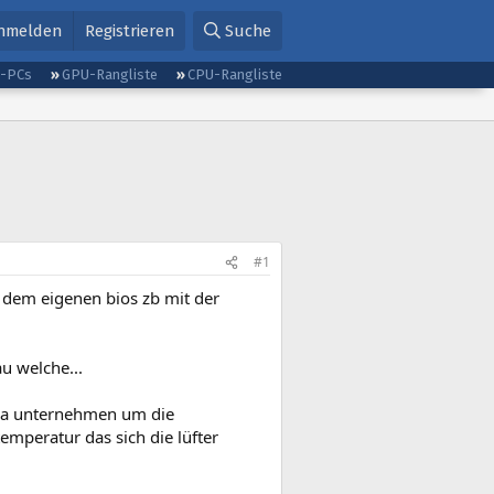
nmelden
Registrieren
Suche
g-PCs
GPU-Rangliste
CPU-Rangliste
#1
 dem eigenen bios zb mit der
u welche...
 da unternehmen um die
emperatur das sich die lüfter