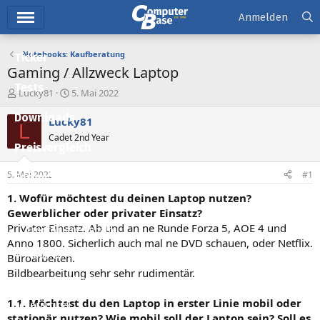
Hauptmenü
Anmelden
Notebooks: Kaufberatung
Ticker
Gaming / Allzweck Laptop
Tests
E
E
Lucky81
5. Mai 2022
r
r
Downloads
s
s
Lucky81
L
t
t
Cadet 2nd Year
e
e
Preisvergleich
l
l
l
l
5. Mai 2022
#1
Forum
e
t
r
a
1. Wofür möchtest du deinen Laptop nutzen?
Aktuelles
m
Gewerblicher oder privater Einsatz?
Privater Einsatz. Ab und an ne Runde Forza 5, AOE 4 und
Empfohlene Inhalte
Anno 1800. Sicherlich auch mal ne DVD schauen, oder Netflix.
Neue Beiträge
Büroarbeiten.
Bildbearbeitung sehr sehr rudimentär.
Neueste Aktivitäten
1.1. Möchtest du den Laptop in erster Linie mobil oder
Leserartikel
stationär nutzen? Wie mobil soll der Laptop sein? Soll es