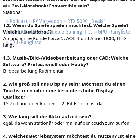
Regeln
ein 2in1-Notebook/Convertible sein?
Stationär
Podcast
RAMageddon
RTX 5000 „Deals“
1.2. Wenn du Spiele spielen möchtest: Welche Spiele?
Welcher Detailgrad?
RX 9000 „Deals“
Ideale Gaming-PCs
GPU-Rangliste
Ab und an ne Runde Forza 5, AOE 4 und Anno 1800, FHD
CPU-Rangliste
langt
1.3. Musik-/Bild-/Videobearbeitung oder CAD: Welche
Software? Professionell oder Hobby?
Bildbearbeitung Rudimentär
2. Wie groß soll das Display sein? Möchtest du einen
Touchscreen oder eine besonders hohe Display-
Qualität?
15 Zoll und oder kleiner..... 2. Bildschirm ist da.
3. Wie lang soll die Akkulaufzeit sein?
egal. da wenn stationär oder mal auf der couch zum surfen
4. Welches Betriebssystem möchtest du nutzen? Ist eine