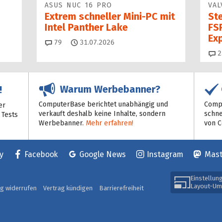
ASUS NUC 16 PRO
VAL
Extrem schneller Mini-PC mit
St
Intel Panther Lake
FSR
Ex
Kommentare
79
31.07.2026
2
Warum Werbebanner?
!
ComputerBase berichtet unabhängig und
Compu
er
verkauft deshalb keine Inhalte, sondern
schne
 Tests
Werbebanner.
Mehr erfahren!
von 
y
Facebook
Google News
Instagram
Mas
Einstellun
Layout-Um
ag widerrufen
Vertrag kündigen
Barrierefreiheit