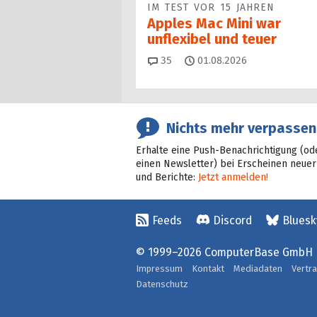
IM TEST VOR 15 JAHREN
Apples Mac Mini war
unflexibel und teuer
Kommentare
35
01.08.2026
Nichts mehr verpassen
Erhalte eine Push-Benachrichtigung (od
einen Newsletter) bei Erscheinen neuer
und Berichte:
Jetzt anmelden!
Feeds
Discord
Bluesk
© 1999–2026 ComputerBase GmbH
Impressum
Kontakt
Mediadaten
Vertr
Datenschutz