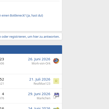
 einen Bottleneck? (Ja, hast du!)
 oder registrieren, um hier zu antworten.
23
26. Juni 2026
606
Mork-von-Ork
52
21. Juli 2026
R
621
RealMax123
4
29. Juni 2026
476
Markchen
16
24. Juni 2026