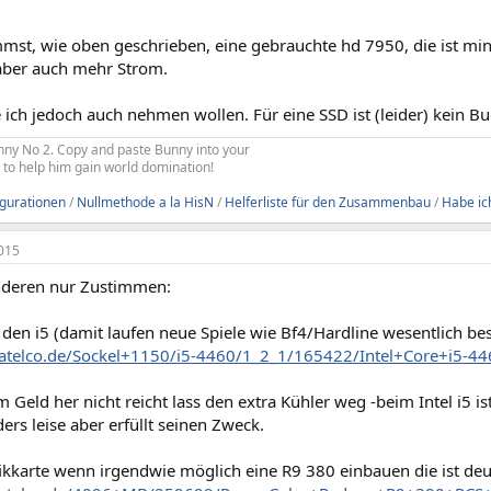
mst, wie oben geschrieben, eine gebrauchte hd 7950, die ist min
aber auch mehr Strom.
 ich jedoch auch nehmen wollen. Für eine SSD ist (leider) kein 
Bunny No 2. Copy and paste Bunny into your
re to help him gain world domination!
igurationen
/
Nullmethode a la HisN
/
Helferliste für den Zusammenbau
/
Habe ich
015
nderen nur Zustimmen:
 den i5 (damit laufen neue Spiele wie Bf4/Hardline wesentlich bes
atelco.de/Sockel+1150/i5-4460/1_2_1/165422/Intel+Core+i5-446
Geld her nicht reicht lass den extra Kühler weg -beim Intel i5 ist
ers leise aber erfüllt seinen Zweck.
ikkarte wenn irgendwie möglich eine R9 380 einbauen die ist deut