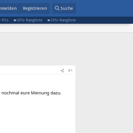
nmelden
Registrieren
Suche
g-PCs
GPU-Rangliste
CPU-Rangliste
#1
b nochmal eure Meinung dazu.