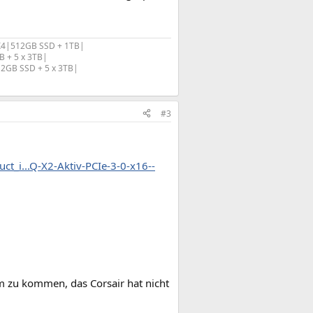
 X4|512GB SSD + 1TB|
B + 5 x 3TB|
12GB SSD + 5 x 3TB|
#3
ct_i...Q-X2-Aktiv-PCIe-3-0-x16--
 zu kommen, das Corsair hat nicht