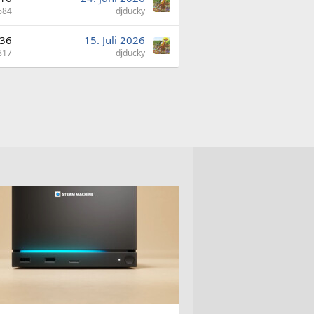
684
djducky
36
15. Juli 2026
817
djducky