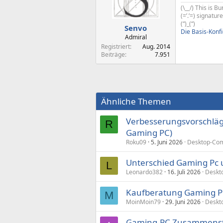
(\__/) This is 
(=’.’=) signatu
(“)_(“)
Senvo
Die Basis-Konf
Admiral
Registriert
Aug. 2014
Beiträge
7.951
Ähnliche Themen
Verbesserungsvorschläg
R
Gaming PC)
Roku09
5. Juni 2026
Desktop-Com
Unterschied Gaming Pc 
L
Leonardo382
16. Juli 2026
Deskt
Kaufberatung Gaming 
M
MoinMoin79
29. Juni 2026
Deskt
Gaming-PC Zusammenst