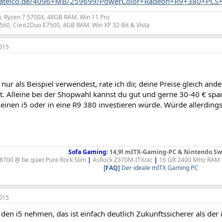
.atelco.de/4096+MB/259699/PowerColor+Radeon+R9+380+PCS
, Ryzen 7 5700X, 48GB RAM. Win 11 Pro
560, Core2Duo E7500, 4GB RAM. Win XP 32-Bit & Vista
015
 nur als Beispiel verwendest, rate ich dir, deine Preise gleich an
st. Alleine bei der Shopwahl kannst du gut und gerne 30-40 € spare
einen i5 oder in eine R9 380 investieren würde. Würde allerdings 
Sofa Gaming:
14,9l mITX-Gaming-PC & Nintendo Sw
 8700 @ be quiet Pure Rock Slim
|
AsRock Z370M-ITX/ac
|
16 GB 2400 MHz RAM
[FAQ]
Der ideale mITX Gaming PC
015
 den i5 nehmen, das ist einfach deutlich Zukunftssicherer als der