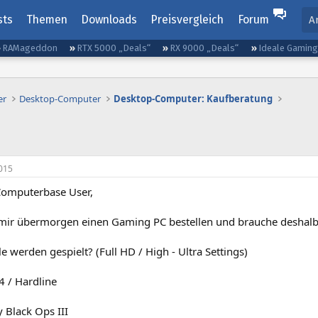
sts
Themen
Downloads
Preisvergleich
Forum
A
RAMageddon
RTX 5000 „Deals“
RX 9000 „Deals“
Ideale Gamin
er
Desktop-Computer
Desktop-Computer: Kaufberatung
015
 Computerbase User,
mir übermorgen einen Gaming PC bestellen und brauche deshal
e werden gespielt? (Full HD / High - Ultra Settings)
 4 / Hardline
y Black Ops III