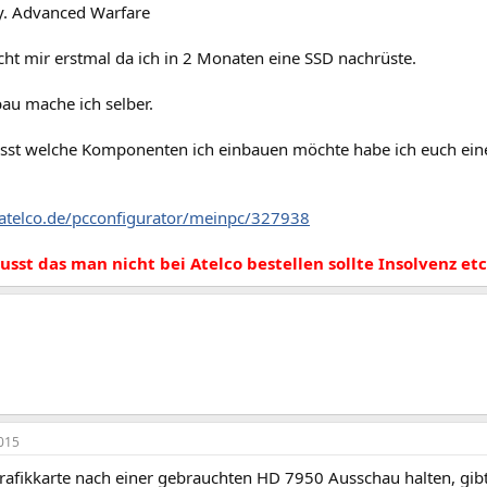
ty. Advanced Warfare
cht mir erstmal da ich in 2 Monaten eine SSD nachrüste.
u mache ich selber.
isst welche Komponenten ich einbauen möchte habe ich euch ei
atelco.de/pcconfigurator/meinpc/327938
usst das man nicht bei Atelco bestellen sollte Insolvenz etc.
015
rafikkarte nach einer gebrauchten HD 7950 Ausschau halten, gibts