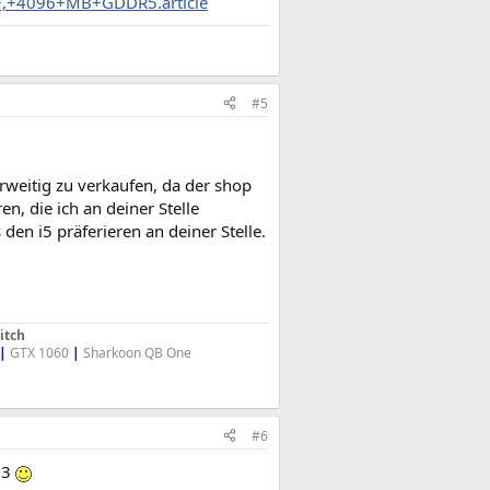
+,+4096+MB+GDDR5.article
#5
derweitig zu verkaufen, da der shop
n, die ich an deiner Stelle
den i5 präferieren an deiner Stelle.
itch
|
GTX 1060
|
Sharkoon QB One
#6
 i3