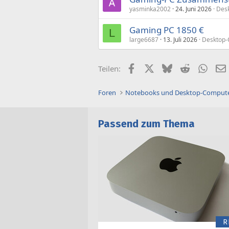
yasminka2002
24. Juni 2026
Des
Gaming PC 1850 €
L
large6687
13. Juli 2026
Desktop-
Facebook
X (Twitter)
Bluesky
Reddit
What
Teilen:
Foren
Notebooks und Desktop-Comput
Passend zum Thema
R