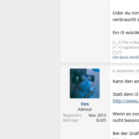
Oder du nim
verbraucht 
Ein i5 würde
(\__/) This is 
(=’.’=) signatu
(“)_(“)
Die Basis-Konf
6. November 2
Kann den a
Statt dem i3
http://www.
Xes
Admiral
Wenn es vom 
Registriert
Nov. 2013
nicht besond
Beiträge
8.425
Bei der Graf