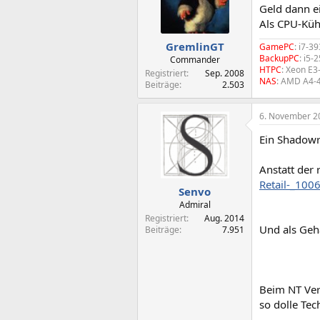
Geld dann e
Als CPU-Küh
GremlinGT
GamePC
: i7-
BackupPC
: i5
Commander
HTPC
: Xeon E
Registriert
Sep. 2008
NAS
: AMD A4-
Beiträge
2.503
6. November 2
Ein Shadowr
Anstatt der
Retail-_100
Senvo
Admiral
Registriert
Aug. 2014
Und als Geh
Beiträge
7.951
Beim NT Ver
so dolle Te