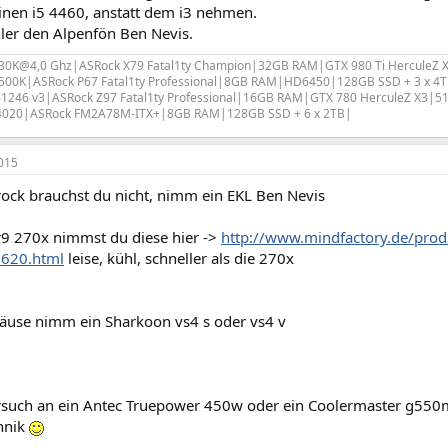
inen i5 4460, anstatt dem i3 nehmen.
ler den Alpenfön Ben Nevis.
3930K@4,0 Ghz|ASRock X79 Fatal1ty Champion|32GB RAM|GTX 980 Ti HerculeZ
-2500K|ASRock P67 Fatal1ty Professional|8GB RAM|HD6450|128GB SSD + 3 x 4T
3-1246 v3|ASRock Z97 Fatal1ty Professional|16GB RAM|GTX 780 HerculeZ X3|5
4020|ASRock FM2A78M-ITX+|8GB RAM|128GB SSD + 6 x 2TB|
015
ock brauchst du nicht, nimm ein EKL Ben Nevis
 r9 270x nimmst du diese hier ->
http://www.mindfactory.de/produ
6620.html
leise, kühl, schneller als die 270x
äuse nimm ein Sharkoon vs4 s oder vs4 v
such an ein Antec Truepower 450w oder ein Coolermaster g550m
chnik