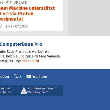
VE MIT UPDATE
eam Machine unterstützt
 4.1 via Proton
perimental
Kommentare
3
29.07.2026
ComputerBase Pro
terBase Pro ist die werbefreie,
lle, flexible und zugleich faire Variante
ComputerBase.
Mehr dazu!
todon
X
YouTube
gen und
Probleme mit einem
schalter
Werbebanner?