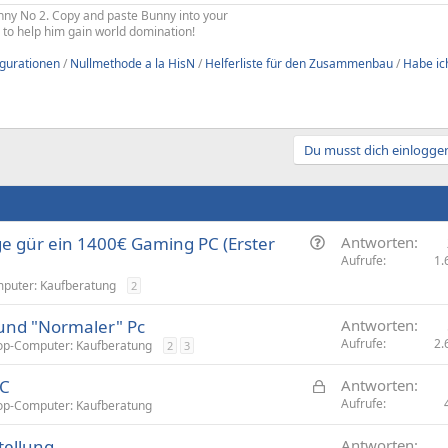
Bunny No 2. Copy and paste Bunny into your
re to help him gain world domination!
igurationen
/
Nullmethode a la HisN
/
Helferliste für den Zusammenbau
/
Habe ich
Du musst dich einloggen
F
e gür ein 1400€ Gaming PC (Erster
Antworten
r
Aufrufe
1.
a
puter: Kaufberatung
2
g
und "Normaler" Pc
e
Antworten
Aufrufe
2.
op-Computer: Kaufberatung
2
3
G
PC
Antworten
e
Aufrufe
op-Computer: Kaufberatung
s
ellung
Antworten
p