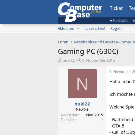
Ticker
Te
Podcast
Aktuelles
Leserartikel
Regeln
Foren
Notebooks und Desktop-Comput
Gaming PC (630€)
E
E
nuki22
6. November 2015
r
r
s
s
6. November 2
t
t
N
Hallo liebe
e
e
l
l
l
l
Ich möchte 
e
t
nuki22
r
a
Welche Spiel
m
Newbie
Registriert
Nov. 2015
- Battlefield
Beiträge
1
- GTA 5
- Call of Dut