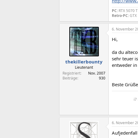
http://www
PC:
RTX 5070 Ti
Retro-PC:
GTX 
6. November 2
Hi,
da du alteco
sehr teuer i
thekillerbounty
entweder in 
Lieutenant
Registriert
Nov. 2007
Beiträge
930
Beste Grüße
i7
6. November 2
Aufjedenfall