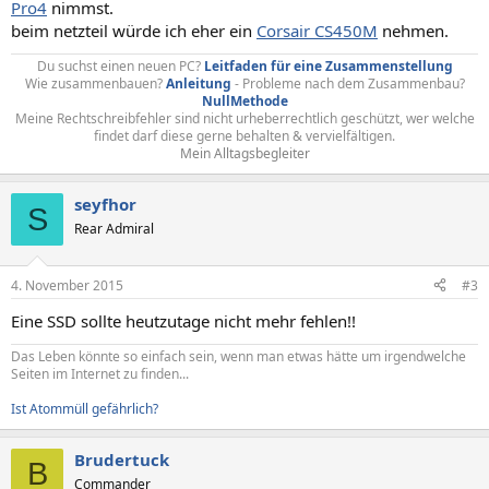
Pro4
nimmst.
beim netzteil würde ich eher ein
Corsair CS450M
nehmen.
Du suchst einen neuen PC?
Leitfaden für eine Zusammenstellung
Wie zusammenbauen?
Anleitung
- Probleme nach dem Zusammenbau?
NullMethode
Meine Rechtschreibfehler sind nicht urheberrechtlich geschützt, wer welche
findet darf diese gerne behalten & vervielfältigen.
Mein Alltagsbegleiter
seyfhor
S
Rear Admiral
4. November 2015
#3
Eine SSD sollte heutzutage nicht mehr fehlen!!
Das Leben könnte so einfach sein, wenn man etwas hätte um irgendwelche
Seiten im Internet zu finden...
Ist Atommüll gefährlich?
Brudertuck
B
Commander