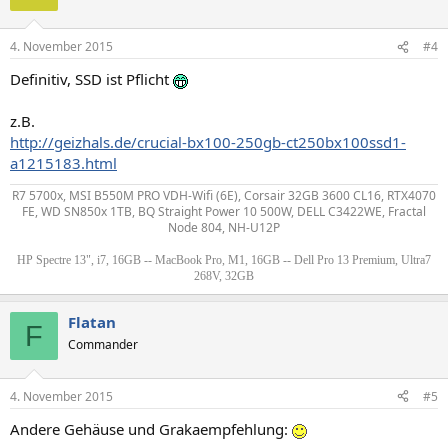
4. November 2015
#4
Definitiv, SSD ist Pflicht
z.B.
http://geizhals.de/crucial-bx100-250gb-ct250bx100ssd1-
a1215183.html
R7 5700x, MSI B550M PRO VDH-Wifi (6E), Corsair 32GB 3600 CL16, RTX4070
FE, WD SN850x 1TB, BQ Straight Power 10 500W, DELL C3422WE, Fractal
Node 804, NH-U12P
HP Spectre 13", i7, 16GB -- MacBook Pro, M1, 16GB -- Dell Pro 13 Premium, Ultra7
268V, 32GB
Flatan
F
Commander
4. November 2015
#5
Andere Gehäuse und Grakaempfehlung: