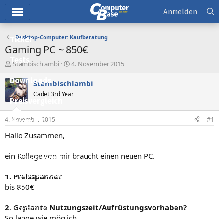
Hauptmenü
Anmelden
Desktop-Computer: Kaufberatung
Ticker
Gaming PC ~ 850€
Tests
E
E
Stambischlambi
4. November 2015
r
r
Downloads
s
s
Stambischlambi
t
t
Cadet 3rd Year
e
e
Preisvergleich
l
l
l
l
4. November 2015
#1
Forum
e
t
r
a
Hallo Zusammen,
Aktuelles
m
ein Kollege von mir braucht einen neuen PC.
Empfohlene Inhalte
Neue Beiträge
1. Preisspanne?
bis 850€
Neueste Aktivitäten
2. Geplante Nutzungszeit/Aufrüstungsvorhaben?
Leserartikel
So lange wie möglich