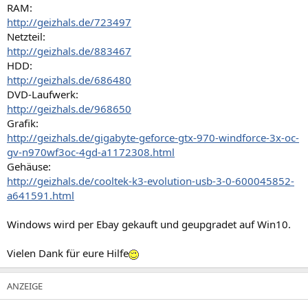
RAM:
http://geizhals.de/723497
Netzteil:
http://geizhals.de/883467
HDD:
http://geizhals.de/686480
DVD-Laufwerk:
http://geizhals.de/968650
Grafik:
http://geizhals.de/gigabyte-geforce-gtx-970-windforce-3x-oc-
gv-n970wf3oc-4gd-a1172308.html
Gehäuse:
http://geizhals.de/cooltek-k3-evolution-usb-3-0-600045852-
a641591.html
Windows wird per Ebay gekauft und geupgradet auf Win10.
Vielen Dank für eure Hilfe