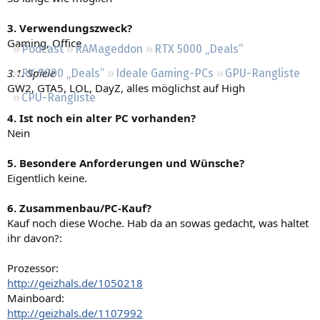
Regeln
3. Verwendungszweck?
Gaming, Office
Podcast
RAMageddon
RTX 5000 „Deals“
3.1. Spiele
RX 9000 „Deals“
Ideale Gaming-PCs
GPU-Rangliste
GW2, GTA5, LOL, DayZ, alles möglichst auf High
CPU-Rangliste
4. Ist noch ein alter PC vorhanden?
Nein
5. Besondere Anforderungen und Wünsche?
Eigentlich keine.
6. Zusammenbau/PC-Kauf?
Kauf noch diese Woche. Hab da an sowas gedacht, was haltet
ihr davon?:
Prozessor:
http://geizhals.de/1050218
Mainboard:
http://geizhals.de/1107992