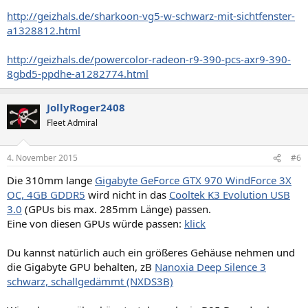
http://geizhals.de/sharkoon-vg5-w-schwarz-mit-sichtfenster-
a1328812.html
http://geizhals.de/powercolor-radeon-r9-390-pcs-axr9-390-
8gbd5-ppdhe-a1282774.html
JollyRoger2408
Fleet Admiral
4. November 2015
#6
Die 310mm lange
Gigabyte GeForce GTX 970 WindForce 3X
OC, 4GB GDDR5
wird nicht in das
Cooltek K3 Evolution USB
3.0
(GPUs bis max. 285mm Länge) passen.
Eine von diesen GPUs würde passen:
klick
Du kannst natürlich auch ein größeres Gehäuse nehmen und
die Gigabyte GPU behalten, zB
Nanoxia Deep Silence 3
schwarz, schallgedämmt (NXDS3B)