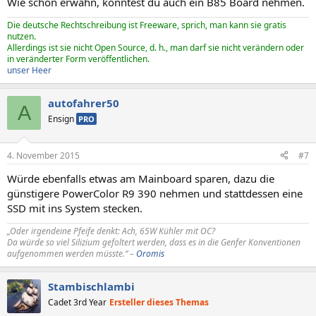
Wie schon erwähn, könntest du auch ein B85 Board nehmen.
Die deutsche Rechtschreibung ist Freeware, sprich, man kann sie gratis
nutzen.
Allerdings ist sie nicht Open Source, d. h., man darf sie nicht verändern oder
in veränderter Form veröffentlichen.
unser Heer
autofahrer50
A
Ensign
PRO
4. November 2015
#7
Würde ebenfalls etwas am Mainboard sparen, dazu die
günstigere PowerColor R9 390 nehmen und stattdessen eine
SSD mit ins System stecken.
„Oder irgendeine Pfeife denkt: Ach, 65W Kühler mit OC?
Da würde so viel Silizium gefoltert werden, dass es in die Genfer Konventionen
aufgenommen werden müsste.“ –
Oromis
Stambischlambi
Cadet 3rd Year
Ersteller dieses Themas