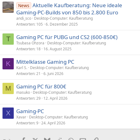
Aktuelle Kaufberatung: Neue ideale
News
Gaming-PC-Builds von 850 bis 2.800 Euro
andi_sco
Desktop-Computer: Kaufberatung
Antworten
105
6. Dezember 2025
Gaming PC für PUBG und CS2 (600-850€)
T
Tsubasa Ohzora
Desktop-Computer: Kaufberatung
Antworten
18
16. August 2025
Mittelklasse Gaming PC
K
Karl S.
Desktop-Computer: Kaufberatung
Antworten
21
6. Juni 2026
Gaming PC für 800€
M
masuko
Desktop-Computer: Kaufberatung
Antworten
29
12. April 2026
Gaming-PC
X
Xavar
Desktop-Computer: Kaufberatung
Antworten
9
24. April 2026
Facebook
X (Twitter)
Bluesky
Reddit
WhatsApp
E-Mail
Link