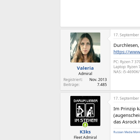
17. September
Durchlesen,
https://www
PC: Ryzen 7 3
Laptop: Ryzen
Valeria
NAS: i5-4690K
Admiral
Registriert
Nov. 2013
Beiträge
7.485
17. September
Im Prinzip 
(augenschei
das Asrock
K3ks
Russian Media Moni
Fleet Admiral