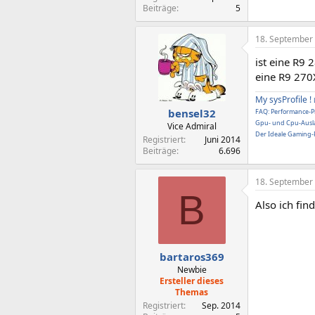
Beiträge
5
18. September
ist eine R9
eine R9 270
My sysProfile !
bensel32
FAQ: Performance-Pr
Gpu- und Cpu-Ausla
Vice Admiral
Der Ideale Gaming-P
Registriert
Juni 2014
Beiträge
6.696
18. September
B
Also ich fi
bartaros369
Newbie
Ersteller dieses
Themas
Registriert
Sep. 2014