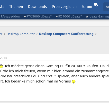
sts
Themen
Downloads
Preisvergleich
Forum
A
RAMageddon
RTX 5000 „Deals“
RX 9000 „Deals“
Ideale Gamin
er
Desktop-Computer
Desktop-Computer: Kaufberatung
 2014
. Ich möchte gerne einen Gaming-PC für ca. 600€ kaufen. Da ic
ürde ich mich freuen, wenn mir hier jemand ein zusammengestell
rde hauptsächlich LoL und CS:GO spielen, aber auch andere spiel
ft. Ich bedanke mich schon mal im Voraus