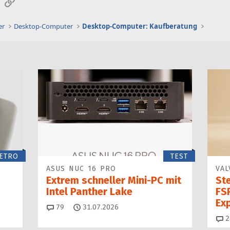
sApp
E-Mail
Link
er
Desktop-Computer
Desktop-Computer: Kaufberatung
ETRO
TEST
ASUS NUC 16 PRO
VAL
Extrem schneller Mini-PC mit
St
Intel Panther Lake
FSR
Ex
Kommentare
79
31.07.2026
2