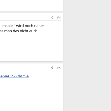
#4
ollenspiel" wird noch näher
ss man das nicht auch
#5
8145a43a27da794