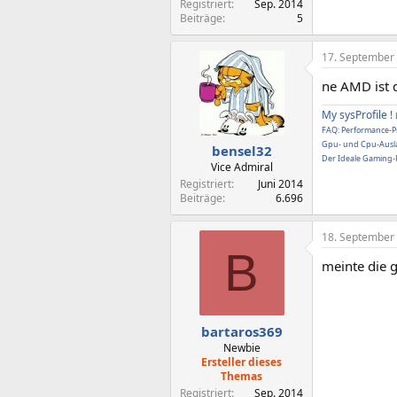
Registriert
Sep. 2014
Beiträge
5
17. September
ne AMD ist 
My sysProfile !
FAQ: Performance-Pr
Gpu- und Cpu-Ausla
bensel32
Der Ideale Gaming-P
Vice Admiral
Registriert
Juni 2014
Beiträge
6.696
18. September
B
meinte die 
bartaros369
Newbie
Ersteller dieses
Themas
Registriert
Sep. 2014