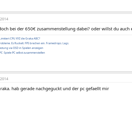
 2014
doch bei der 650€ zusammenstellung dabei? oder willst du auch
Limitiert CPU XYZ die Graka ABC?
obleme. Es Ruckelt. FPS brechen ein. Framedrops. Lags.
stung via OSD in Spielen anzeigen
C: Spiele-PC selbst zusammenstellen
 2014
graka. hab gerade nachgeguckt und der pc gefaellt mir