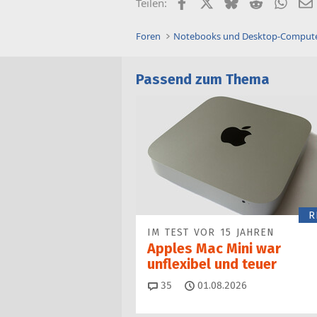
Facebook
X (Twitter)
Bluesky
Reddit
What
Teilen:
Foren
Notebooks und Desktop-Comput
Passend zum Thema
R
IM TEST VOR 15 JAHREN
Apples Mac Mini war
unflexibel und teuer
Kommentare
35
01.08.2026