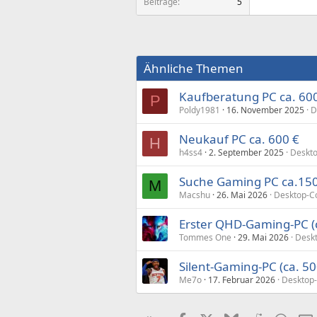
Beiträge
5
Ähnliche Themen
Kaufberatung PC ca. 60
P
Poldy1981
16. November 2025
D
Neukauf PC ca. 600 €
H
h4ss4
2. September 2025
Deskto
Suche Gaming PC ca.15
M
Macshu
26. Mai 2026
Desktop-C
Erster QHD-Gaming-PC (
Tommes One
29. Mai 2026
Desk
Silent-Gaming-PC (ca. 50
Me7o
17. Februar 2026
Desktop