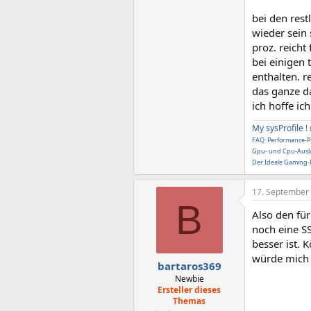
bei den res
wieder sein
proz. reicht
bei einigen 
enthalten. 
das ganze da
ich hoffe ic
My sysProfile !
FAQ: Performance-Pr
Gpu- und Cpu-Ausla
Der Ideale Gaming-P
17. September
B
Also den fü
noch eine SS
besser ist. 
würde mich 
bartaros369
Newbie
Ersteller dieses
Themas