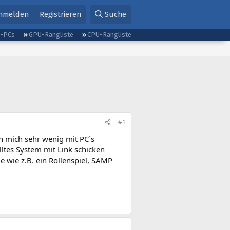
nmelden
Registrieren
Suche
g-PCs
GPU-Rangliste
CPU-Rangliste
#1
h mich sehr wenig mit PC´s
tes System mit Link schicken
e wie z.B. ein Rollenspiel, SAMP