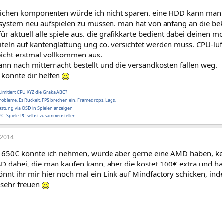
tlichen komponenten würde ich nicht sparen. eine HDD kann man 
 system neu aufspielen zu müssen. man hat von anfang an die bek
 für aktuell alle spiele aus. die grafikkarte bedient dabei deinen 
titeln auf kantenglättung ung co. versichtet werden muss. CPU-lüft
reicht erstmal vollkommen aus.
nn nach mitternacht bestellt und die versandkosten fallen weg.
h konnte dir helfen
Limitiert CPU XYZ die Graka ABC?
obleme. Es Ruckelt. FPS brechen ein. Framedrops. Lags.
stung via OSD in Spielen anzeigen
C: Spiele-PC selbst zusammenstellen
 2014
r 650€ könnte ich nehmen, würde aber gerne eine AMD haben, kei
D dabei, die man kaufen kann, aber die kostet 100€ extra und ha
Könnt ihr mir hier noch mal ein Link auf Mindfactory schicken, i
sehr freuen