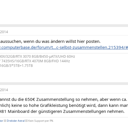
 2014
 aussuchen, wenn du was ändern willst hier posten.
.computerbase.de/forum/t...c-selbst-zusammenstellen.215394
700X/32GB/RTX 3070 8GB/B450-µATX/UHD 60Hz
 7 7435HS/16GB/RTX 4070M 8GB/FHD 144Hz
/16GB/3*5TB+1.75TB
 2014
kannst du die 650€ Zusammenstellung so nehmen, aber wenn ca
nlich) keine so hohe Grafikleistung benötigt wird, dann kann ma
 H81 Mainboard der günstigeren Zusammenstellungen nehmen.
tor
III
Dreksler Astral
III Kein Support per PN.