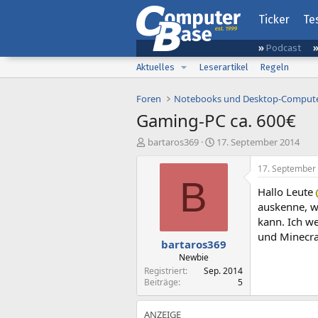
Ticker
Te
Podcast
Aktuelles
Leserartikel
Regeln
Foren
Notebooks und Desktop-Comput
Gaming-PC ca. 600€
E
E
bartaros369
17. September 2014
r
r
s
s
17. September
t
t
B
Hallo Leute
e
e
l
l
auskenne, w
l
l
kann. Ich we
e
t
und Minecra
bartaros369
r
a
m
Newbie
Registriert
Sep. 2014
Beiträge
5