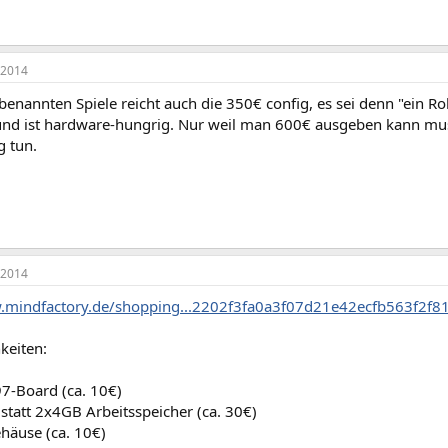
 2014
 benannten Spiele reicht auch die 350€ config, es sei denn "ein R
t und ist hardware-hungrig. Nur weil man 600€ ausgeben kann mu
g tun.
 2014
w.mindfactory.de/shopping...2202f3fa0a3f07d21e42ecfb563f2f
keiten:
97-Board (ca. 10€)
statt 2x4GB Arbeitsspeicher (ca. 30€)
ehäuse (ca. 10€)