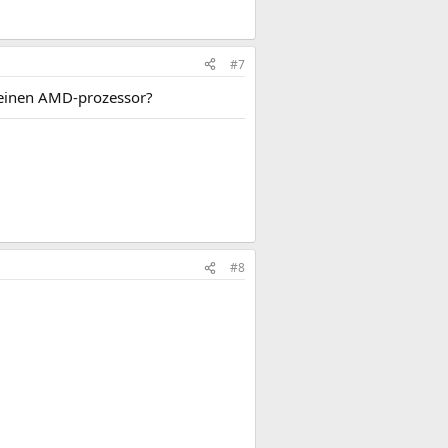
#7
 einen AMD-prozessor?
#8