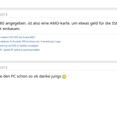
 2014
 280 angegeben. ist also eine AMD-karte. um etwas geld für die 
X einbauen.
Limitiert CPU XYZ die Graka ABC?
obleme. Es Ruckelt. FPS brechen ein. Framedrops. Lags.
stung via OSD in Spielen anzeigen
C: Spiele-PC selbst zusammenstellen
 2014
nde den PC schon so ok danke jungs