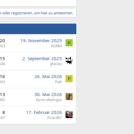
 oder registrieren, um hier zu antworten.
20
19. November 2025
K
603
KGR84
15
2. September 2025
548
ghecko
16
26. Mai 2026
P
093
Piak
13
30. Mai 2026
082
KarlsruheArgus
8
17. Februar 2026
597
Picard87