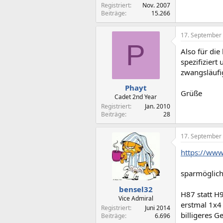
Registriert
Nov. 2007
Beiträge
15.266
17. September
P
Also für die
spezifizier
zwangsläufi
Phayt
Grüße
Cadet 2nd Year
Registriert
Jan. 2010
Beiträge
28
17. September
https://ww
sparmöglich
bensel32
H87 statt H
Vice Admiral
erstmal 1x4 
Registriert
Juni 2014
billigeres G
Beiträge
6.696