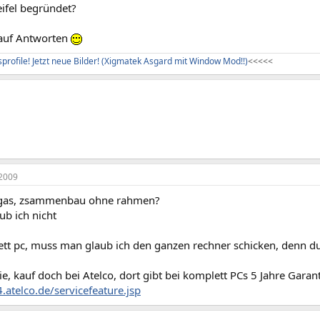
eifel begründet?
auf Antworten
profile! Jetzt neue Bilder! (Xigmatek Asgard mit Window Mod!!)
<
<
<
<
<
2009
 gas, zsammenbau ohne rahmen?
ub ich nicht
tt pc, muss man glaub ich den ganzen rechner schicken, denn du d
ie, kauf doch bei Atelco, dort gibt bei komplett PCs 5 Jahre Garant
atelco.de/servicefeature.jsp