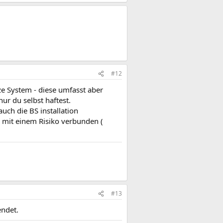
#12
e System - diese umfasst aber
ur du selbst haftest.
uch die BS installation
r mit einem Risiko verbunden (
#13
endet.