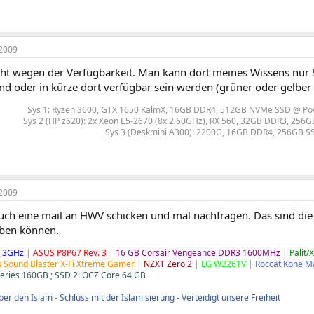
2009
cht wegen der Verfügbarkeit. Man kann dort meines Wissens nur 
nd oder in kürze dort verfügbar sein werden (grüner oder gelber 
Sys 1: Ryzen 3600, GTX 1650 KalmX, 16GB DDR4, 512GB NVMe SSD @ Po
Sys 2 (HP z620): 2x Xeon E5-2670 (8x 2.60GHz), RX 560, 32GB DDR3, 256GB
Sys 3 (Deskmini A300): 2200G, 16GB DDR4, 256GB SS
2009
ch eine mail an HWV schicken und mal nachfragen. Das sind die e
ben können.
,3GHz
|
ASUS P8P67 Rev. 3
|
16 GB Corsair Vengeance DDR3 1600MHz
|
Palit/
s Sound Blaster X-Fi Xtreme Gamer
|
NZXT Zero 2
|
LG W2261V
|
Roccat Kone M
Series 160GB ; SSD 2: OCZ Core 64 GB
er den Islam - Schluss mit der Islamisierung - Verteidigt unsere Freiheit