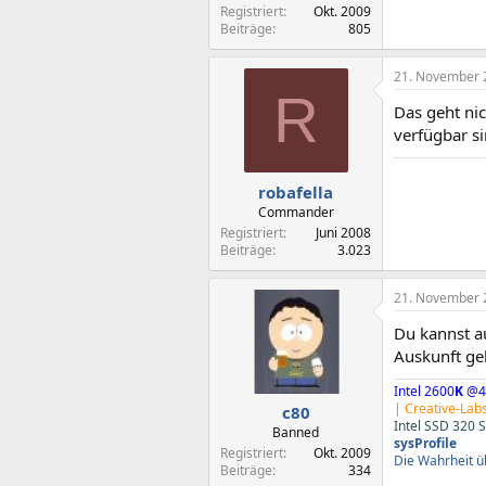
Registriert
Okt. 2009
Beiträge
805
21. November 
R
Das geht ni
verfügbar si
robafella
Commander
Registriert
Juni 2008
Beiträge
3.023
21. November 
Du kannst au
Auskunft ge
Intel 2600
K
@4
|
Creative-Lab
c80
Intel SSD 320 
Banned
sysProfile
Registriert
Okt. 2009
Die Wahrheit üb
Beiträge
334