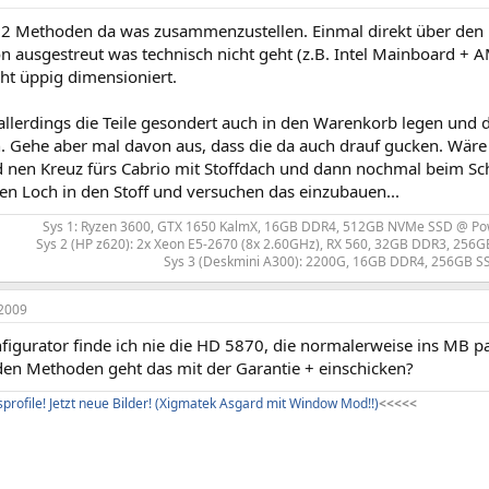
h 2 Methoden da was zusammenzustellen. Einmal direkt über den K
n ausgestreut was technisch nicht geht (z.B. Intel Mainboard + A
cht üppig dimensioniert.
llerdings die Teile gesondert auch in den Warenkorb legen und
. Gehe aber mal davon aus, dass die da auch drauf gucken. Wär
nd nen Kreuz fürs Cabrio mit Stoffdach und dann nochmal beim Sc
en Loch in den Stoff und versuchen das einzubauen...
Sys 1: Ryzen 3600, GTX 1650 KalmX, 16GB DDR4, 512GB NVMe SSD @ Po
Sys 2 (HP z620): 2x Xeon E5-2670 (8x 2.60GHz), RX 560, 32GB DDR3, 256GB
Sys 3 (Deskmini A300): 2200G, 16GB DDR4, 256GB SS
2009
figurator finde ich nie die HD 5870, die normalerweise ins MB pa
den Methoden geht das mit der Garantie + einschicken?
profile! Jetzt neue Bilder! (Xigmatek Asgard mit Window Mod!!)
<
<
<
<
<