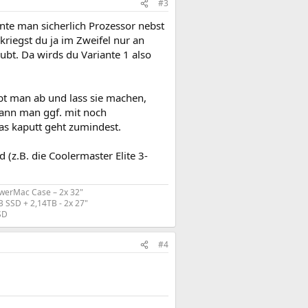
#3
e man sicherlich Prozessor nebst
riegst du ja im Zweifel nur an
bt. Da wirds du Variante 1 also
bt man ab und lass sie machen,
kann man ggf. mit noch
s kaputt geht zumindest.
(z.B. die Coolermaster Elite 3-
werMac Case – 2x 32"
 SSD + 2,14TB - 2x 27"
D​
#4