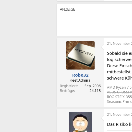
21. November 
Sobald sie 
logischerwei
Diese Einsch
mitbestellst
Robo32
schwere Küh
Fleet Admiral
Registriert
Sep. 2006
AMD Ryzen 7 5
Beiträge
24.118
ASUS CROSSHAI
ROG STRIX B55
Seasonic Prim
21. November 
Das Risiko l