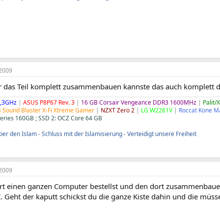
2009
r das Teil komplett zusammenbauen kannste das auch komplett da
,3GHz
|
ASUS P8P67 Rev. 3
|
16 GB Corsair Vengeance DDR3 1600MHz
|
Palit/
s Sound Blaster X-Fi Xtreme Gamer
|
NZXT Zero 2
|
LG W2261V
|
Roccat Kone M
Series 160GB ; SSD 2: OCZ Core 64 GB
er den Islam - Schluss mit der Islamisierung - Verteidigt unsere Freiheit
2009
t einen ganzen Computer bestellst und den dort zusammenbauen 
 Geht der kaputt schickst du die ganze Kiste dahin und die müss