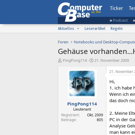
Ticker
Te
Podcast
Aktuelles
Leserartikel
Regeln
Foren
Notebooks und Desktop-Comput
Gehäuse vorhanden..
E
E
PingPong114
21. November 2009
r
r
s
s
21. November 
t
t
Hi,
e
e
l
l
1. ich habe 
l
l
Wenn ich ei
e
t
das doch ni
PingPong114
r
a
m
Lieutenant
2. Meine El
Registriert
Okt. 2009
PC in der Ga
Beiträge
805
Analyse Geld
man kann ei