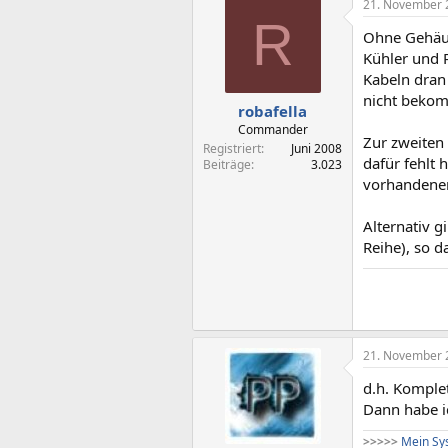
21. November 
R
Ohne Gehäus
Kühler und 
Kabeln dran
nicht beko
robafella
Commander
Zur zweiten
Registriert
Juni 2008
dafür fehlt
Beiträge
3.023
vorhandenen
Alternativ g
Reihe), so d
21. November 
d.h. Kompl
Dann habe ic
>
>
>
>
>
Mein Sys