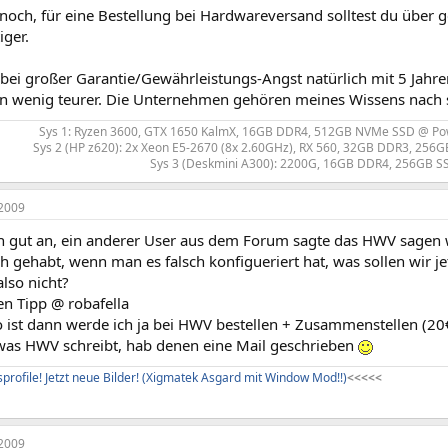
noch, für eine Bestellung bei Hardwareversand solltest du über g
iger.
bei großer Garantie/Gewährleistungs-Angst natürlich mit 5 Jahren 
ein wenig teurer. Die Unternehmen gehören meines Wissens nac
Sys 1: Ryzen 3600, GTX 1650 KalmX, 16GB DDR4, 512GB NVMe SSD @ Po
Sys 2 (HP z620): 2x Xeon E5-2670 (8x 2.60GHz), RX 560, 32GB DDR3, 256GB
Sys 3 (Deskmini A300): 2200G, 16GB DDR4, 256GB SS
2009
ch gut an, ein anderer User aus dem Forum sagte das HWV sagen
ch gehabt, wenn man es falsch konfigueriert hat, was sollen wir 
lso nicht?
en Tipp @ robafella
 ist dann werde ich ja bei HWV bestellen + Zusammenstellen (20
was HWV schreibt, hab denen eine Mail geschrieben
profile! Jetzt neue Bilder! (Xigmatek Asgard mit Window Mod!!)
<
<
<
<
<
2009