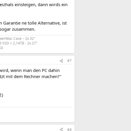
eizhals einsteigen, dann wirds ein
Garantie ne tolle Alternative, ist
h sogar zusammen.
werMac Case – 2x 32"
 SSD + 2,14TB - 2x 27"
D​
#7
 wird, wenn man den PC dahin
jetzt mit dem Rechner machen?"
€)
#8