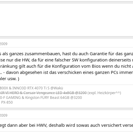
2009
es als ganzes zusammenbauen, hast du auch Garantie für das ganz
se nur die HW, da für eine falscher SW konfiguration deinerseits n
ränkung gilt auch für die Konfiguration vom Bios wenn du nicht a
... - davon abgesehen ist das verschicken eines ganzen PCs imme
ler usw. )
800X & INNO3D RTX 4070 Ti S @Wakü
R VI HERO & Corsair Vengeance LED 4x8GB @3200
(expl. Heizkörper^^)
0-F GAMING & Kingston FURY Beast 64GB @3200
e PX-850
2009
iegt dann aber bei HWV, deshalb wird sowas auch versichert vers