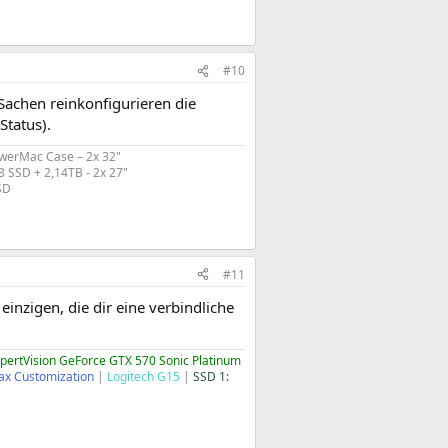
#10
Sachen reinkonfigurieren die
Status).
werMac Case – 2x 32"
 SSD + 2,14TB - 2x 27"
D​
#11
inzigen, die dir eine verbindliche
XpertVision GeForce GTX 570 Sonic Platinum
ax Customization
|
Logitech G15
|
SSD 1: