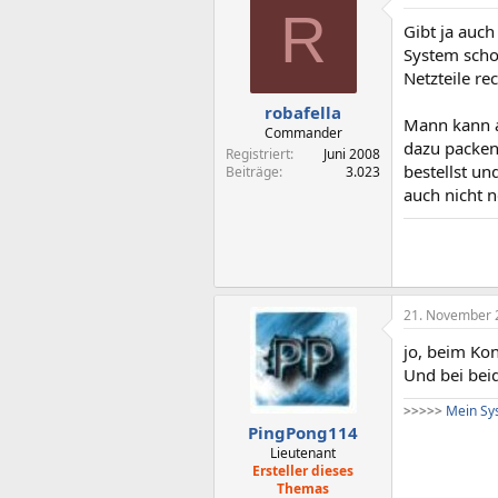
R
Gibt ja auc
System scho
Netzteile re
robafella
Mann kann a
Commander
dazu packen
Registriert
Juni 2008
bestellst u
Beiträge
3.023
auch nicht n
21. November 
jo, beim Kon
Und bei bei
>
>
>
>
>
Mein Sys
PingPong114
Lieutenant
Ersteller dieses
Themas