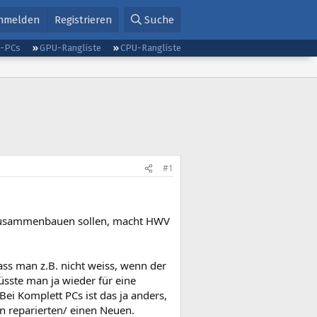
nmelden
Registrieren
Suche
g-PCs
GPU-Rangliste
CPU-Rangliste
#1
 zusammenbauen sollen, macht HWV
ss man z.B. nicht weiss, wenn der
üsste man ja wieder für eine
ei Komplett PCs ist das ja anders,
 reparierten/ einen Neuen.