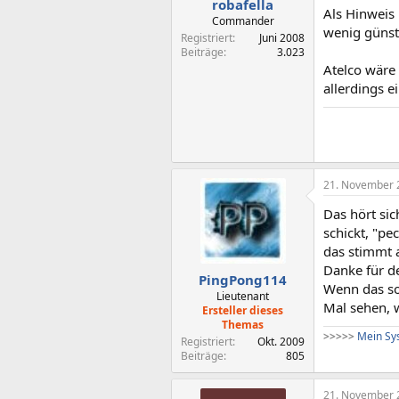
robafella
Als Hinweis 
Commander
wenig günst
Registriert
Juni 2008
Beiträge
3.023
Atelco wäre 
allerdings 
21. November 
Das hört si
schickt, "pe
das stimmt a
Danke für d
PingPong114
Wenn das so
Lieutenant
Mal sehen, 
Ersteller dieses
Themas
>
>
>
>
>
Mein Sys
Registriert
Okt. 2009
Beiträge
805
21. November 