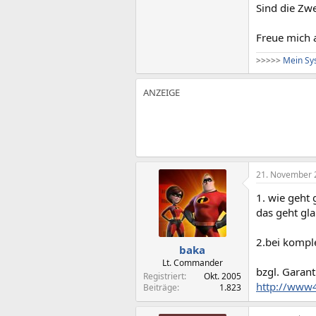
Sind die Zw
Freue mich 
>
>
>
>
>
Mein Sys
21. November 
1. wie geht
das geht gla
2.bei komple
baka
Lt. Commander
bzgl. Garant
Registriert
Okt. 2005
http://www4.
Beiträge
1.823