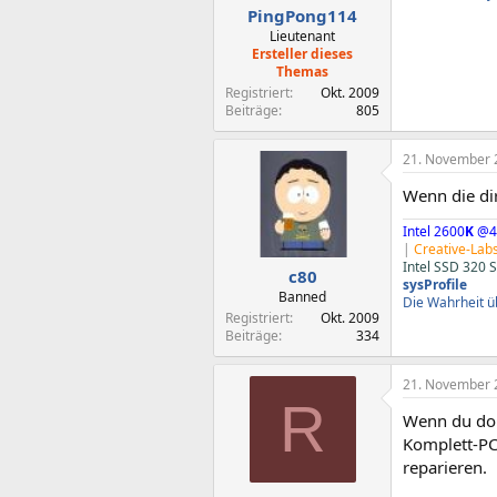
PingPong114
Lieutenant
Ersteller dieses
Themas
Registriert
Okt. 2009
Beiträge
805
21. November 
Wenn die di
Intel 2600
K
@4
|
Creative-Lab
Intel SSD 320 
c80
sysProfile
Banned
Die Wahrheit üb
Registriert
Okt. 2009
Beiträge
334
21. November 
R
Wenn du dor
Komplett-PC.
reparieren.