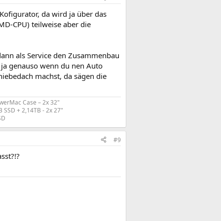
ofigurator, da wird ja über das
MD-CPU) teilweise aber die
 dann als Service den Zusammenbau
e ja genauso wenn du nen Auto
hiebedach machst, da sägen die
werMac Case – 2x 32"
 SSD + 2,14TB - 2x 27"
D​
#9
sst?!?