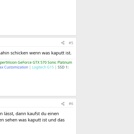
#5
hin schicken wenn was kaputt ist.
XpertVision GeForce GTX 570 Sonic Platinum
ax Customization
|
Logitech G15
|
SSD 1:
#6
lässt, dann kaufst du einen
en sehen was kaputt ist und das