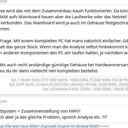
2009
e wird das mit dem Zusammenbau kaum funktionieren. Da könnt
RAM aufs Mainboard bauen aber die Laufwerke oder das Netzteil k
 verbunden. Das Mainboard wird ja auch im Gehäuse festgeschrau
mmen.
 Frage. Mit einem kompletten PC hat mans natürlich einfacher. Gi
 halt das ganze Stück. Wenn man die Analyse selbst hinbekommt 
 anderen Komponenten den PC am laufen halten, je nachdem wa
ibts auch recht anständige günstige Gehäuse bei Hardwareversand 
ass du dir dann vielleicht nen kompletten bestellst.
Sys 1: Ryzen 3600, GTX 1650 KalmX, 16GB DDR4, 512GB NVMe SSD @ Po
Sys 2 (HP z620): 2x Xeon E5-2670 (8x 2.60GHz), RX 560, 32GB DDR3, 256GB
Sys 3 (Deskmini A300): 2200G, 16GB DDR4, 256GB SS
2009
ettsystem = Zusammenstellung von HWV?
h aber ja das gleiche Problem, spreich Analyse etc. ?!?
profile! Jetzt neue Bilder! (Xigmatek Asgard mit Window Mod!!)
<
<
<
<
<