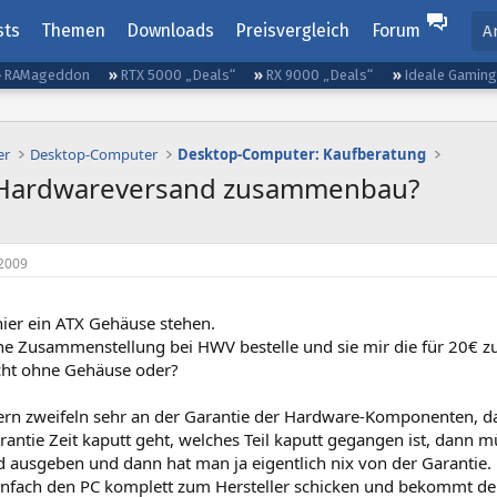
sts
Themen
Downloads
Preisvergleich
Forum
A
RAMageddon
RTX 5000 „Deals“
RX 9000 „Deals“
Ideale Gamin
er
Desktop-Computer
Desktop-Computer: Kaufberatung
.Hardwareversand zusammenbau?
2009
hier ein ATX Gehäuse stehen.
ne Zusammenstellung bei HWV bestelle und sie mir die für 20€
cht ohne Gehäuse oder?
tern zweifeln sehr an der Garantie der Hardware-Komponenten, da
rantie Zeit kaputt geht, welches Teil kaputt gegangen ist, dann m
 ausgeben und dann hat man ja eigentlich nix von der Garantie. B
nfach den PC komplett zum Hersteller schicken und bekommt den