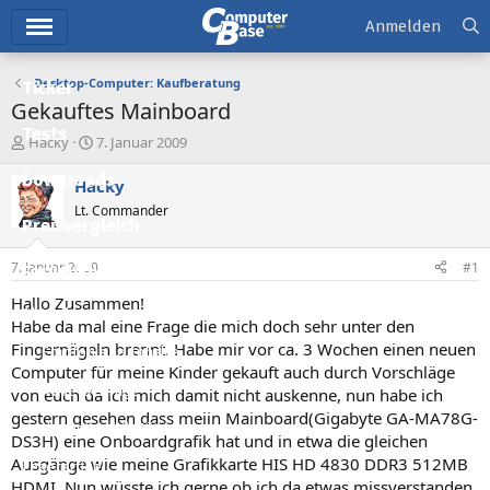
Hauptmenü
Anmelden
Desktop-Computer: Kaufberatung
Ticker
Gekauftes Mainboard
Tests
E
E
Hacky
7. Januar 2009
r
r
Downloads
s
s
Hacky
t
t
Lt. Commander
e
e
Preisvergleich
l
l
l
l
7. Januar 2009
#1
Forum
e
t
r
a
Hallo Zusammen!
Aktuelles
m
Habe da mal eine Frage die mich doch sehr unter den
Fingernägeln brennt. Habe mir vor ca. 3 Wochen einen neuen
Empfohlene Inhalte
Computer für meine Kinder gekauft auch durch Vorschläge
Neue Beiträge
von euch da ich mich damit nicht auskenne, nun habe ich
gestern gesehen dass meiin Mainboard(Gigabyte GA-MA78G-
Neueste Aktivitäten
DS3H) eine Onboardgrafik hat und in etwa die gleichen
Ausgänge wie meine Grafikkarte HIS HD 4830 DDR3 512MB
Leserartikel
HDMI. Nun wüsste ich gerne ob ich da etwas missverstanden