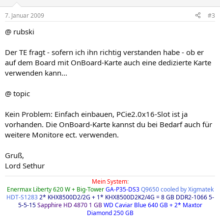
7. Januar 2009
#3
@ rubski
Der TE fragt - sofern ich ihn richtig verstanden habe - ob er
auf dem Board mit OnBoard-Karte auch eine dedizierte Karte
verwenden kann...
@ topic
Kein Problem: Einfach einbauen, PCie2.0x16-Slot ist ja
vorhanden. Die OnBoard-Karte kannst du bei Bedarf auch für
weitere Monitore ect. verwenden.
Gruß,
Lord Sethur
Mein System
:
Enermax Liberty 620 W + Big-Tower
GA-P35-DS3
Q9650 cooled by Xigmatek
HDT-S1283
2* KHX8500D2/2G + 1* KHX8500D2K2/4G = 8 GB DDR2-1066 5-
5-5-15
Sapphire HD 4870 1 GB
WD Caviar Blue 640 GB + 2* Maxtor
Diamond 250 GB