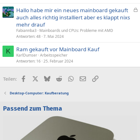
Hallo habe mir ein neues mainboard gekauft
e
auch alles richtig installiert aber es klappt nixs
s
mehr drauf
p
Fabiannba3
Mainboards und CPUs: Probleme mit AMD
e
Antworten
48
7. Mai 2024
r
Ram gekauft vor Mainboard Kauf
r
K
t
KarlDumser
Arbeitsspeicher
Antworten
16
25. Februar 2024
Facebook
X (Twitter)
Bluesky
Reddit
WhatsApp
E-Mail
Link
Teilen:
Desktop-Computer: Kaufberatung
Passend zum Thema