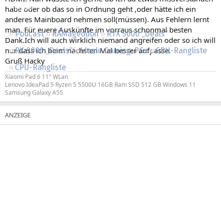
Regeln
habe oder ob das so in Ordnung geht ,oder hätte ich ein
anderes Mainboard nehmen soll(müssen). Aus Fehlern lernt
man. Für euere Auskünfte im vorraus schonmal besten
Podcast
RAMageddon
RTX 5000 „Deals“
Dank.Ich will auch wirklich niemand angreifen oder so ich will
nur dass ich beim nächsten Mal besser aufpasse.
RX 9000 „Deals“
Ideale Gaming-PCs
GPU-Rangliste
Gruß Hacky
CPU-Rangliste
Xiaomi Pad 6 11" WLan
Lenovo IdeaPad 5 Ryzen 5 5500U 16GB Ram SSD 512 GB Windows 11
Samsung Galaxy A55