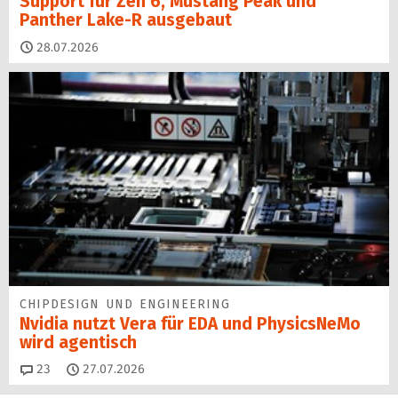
Support für Zen 6, Mustang Peak und
Panther Lake-R ausgebaut
28.07.2026
CHIPDESIGN UND ENGINEERING
Nvidia nutzt Vera für EDA und PhysicsNeMo
wird agentisch
Kommentare
23
27.07.2026