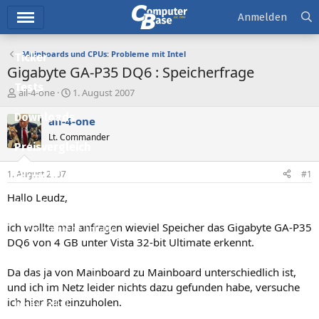
Hauptmenü
Anmelden
Mainboards und CPUs: Probleme mit Intel
Ticker
Gigabyte GA-P35 DQ6 : Speicherfrage
Tests
E
E
all-4-one
1. August 2007
r
r
Downloads
s
s
all-4-one
t
t
Lt. Commander
e
e
Preisvergleich
l
l
l
l
1. August 2007
#1
Forum
e
t
r
a
Hallo Leudz,
Aktuelles
m
ich wollte mal anfragen wieviel Speicher das Gigabyte GA-P35
Empfohlene Inhalte
DQ6 von 4 GB unter Vista 32-bit Ultimate erkennt.
Neue Beiträge
Da das ja von Mainboard zu Mainboard unterschiedlich ist,
Neueste Aktivitäten
und ich im Netz leider nichts dazu gefunden habe, versuche
ich hier Rat einzuholen.
Leserartikel