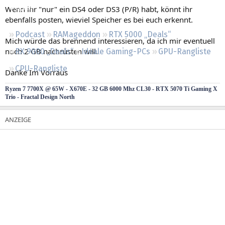
Regeln
Wenn ihr "nur" ein DS4 oder DS3 (P/R) habt, könnt ihr
ebenfalls posten, wieviel Speicher es bei euch erkennt.
Podcast
RAMageddon
RTX 5000 „Deals“
Mich würde das brennend interessieren, da ich mir eventuell
noch 2 GB nachrüsten will.
RX 9000 „Deals“
Ideale Gaming-PCs
GPU-Rangliste
CPU-Rangliste
Danke Im Vorraus
Ryzen 7 7700X @ 65W - X670E - 32 GB 6000 Mhz CL30 - RTX 5070 Ti Gaming X
Trio - Fractal Design North