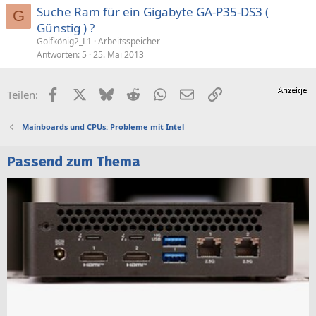
Suche Ram für ein Gigabyte GA-P35-DS3 (
G
Günstig ) ?
Golfkönig2_L1
Arbeitsspeicher
Antworten
5
25. Mai 2013
Facebook
X (Twitter)
Bluesky
Reddit
WhatsApp
E-Mail
Link
Teilen:
Mainboards und CPUs: Probleme mit Intel
Passend zum Thema