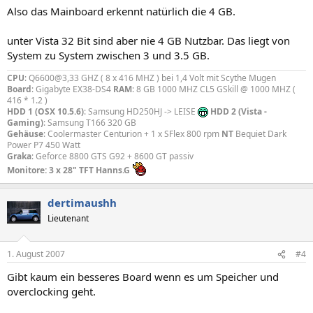
Also das Mainboard erkennt natürlich die 4 GB.
unter Vista 32 Bit sind aber nie 4 GB Nutzbar. Das liegt von
System zu System zwischen 3 und 3.5 GB.
CPU
: Q6600@3,33 GHZ ( 8 x 416 MHZ ) bei 1,4 Volt mit Scythe Mugen
Board
: Gigabyte EX38-DS4
RAM
: 8 GB 1000 MHZ CL5 GSkill @ 1000 MHZ (
416 * 1.2 )
HDD 1 (OSX 10.5.6)
: Samsung HD250HJ -> LEISE
HDD 2 (Vista -
Gaming)
: Samsung T166 320 GB
Gehäuse
: Coolermaster Centurion + 1 x SFlex 800 rpm
NT
Bequiet Dark
Power P7 450 Watt
Graka
: Geforce 8800 GTS G92 + 8600 GT passiv
Monitore: 3 x 28" TFT Hanns.G
dertimaushh
Lieutenant
1. August 2007
#4
Gibt kaum ein besseres Board wenn es um Speicher und
overclocking geht.