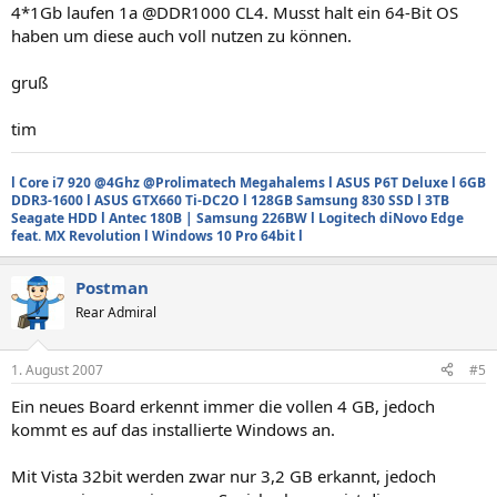
4*1Gb laufen 1a @DDR1000 CL4. Musst halt ein 64-Bit OS
haben um diese auch voll nutzen zu können.
gruß
tim
l Core i7 920 @4Ghz @Prolimatech Megahalems l ASUS P6T Deluxe l 6GB
DDR3-1600 l ASUS GTX660 Ti-DC2O l 128GB Samsung 830 SSD l 3TB
Seagate HDD l Antec 180B | Samsung 226BW l Logitech diNovo Edge
feat. MX Revolution l Windows
10
Pro 64bit l
Postman
Rear Admiral
1. August 2007
#5
Ein neues Board erkennt immer die vollen 4 GB, jedoch
kommt es auf das installierte Windows an.
Mit Vista 32bit werden zwar nur 3,2 GB erkannt, jedoch