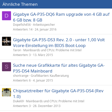
Ähnliche Themen
Gigabye GA-P35-DQ6 Ram upgrade von 4 GB auf
D
6 GB bzw. 8 GB
Dopefish456
Arbeitsspeicher
Antworten
14
24. Januar 2016
Gigabyte GA-P35-DS3 Rev. 2.0 - unter 1,00 Volt
Vcore-Einstellung im BIOS Boot-Loop
Taron
Mainboards und CPUs: Probleme mit Intel
Antworten
3
13. März 2015
Suche neue Grafikkarte für altes Gigabyte GA-
S
P35-DS4 Mainboard
shortrange
Grafikkarten: Kaufberatung
Antworten
6
4. Januar 2015
Chipsatztreiber für Gigabyte GA-P35-DS4 (Rev
1.0)
Duke69
Mainboards und CPUs: Probleme mit Intel
Antworten
3
28. Dezember 2013