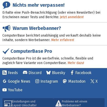
Nichts mehr verpassen!
Erhalte eine Push-Benachrichtigung (oder einen Newsletter) bei
Erscheinen neuer Tests und Berichte:
Jetzt anmelden!
Warum Werbebanner?
ComputerBase berichtet unabhängig und verkauft deshalb keine
Inhalte, sondern Werbebanner.
Mehr erfahren!
ComputerBase Pro
ComputerBase Pro ist die werbefreie, schnelle, flexible und
zugleich faire Variante von ComputerBase.
Mehr dazu!
Feeds
Discord
Bluesky
Facebook
Google News
Instagram
Mastodon
X
YouTube
Einstellungen und
Probleme mit einem
Layout-Umschalter
Werbebanner?