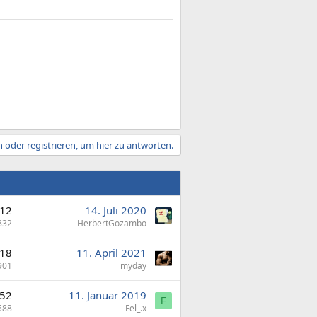
 oder registrieren, um hier zu antworten.
12
14. Juli 2020
832
HerbertGozambo
18
11. April 2021
901
myday
52
11. Januar 2019
F
588
Fel_.x