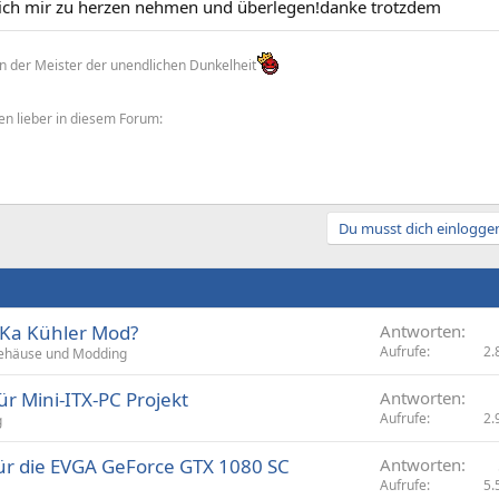
 ich mir zu herzen nehmen und überlegen!danke trotzdem
der Meister der unendlichen Dunkelheit
gen lieber in diesem Forum:
Du musst dich einloggen
aKa Kühler Mod?
Antworten
Aufrufe
2.
ehäuse und Modding
r Mini-ITX-PC Projekt
Antworten
Aufrufe
2.
g
ür die EVGA GeForce GTX 1080 SC
Antworten
Aufrufe
5.