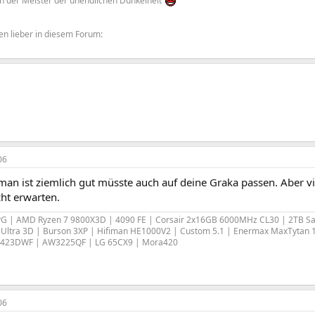
der Meister der unendlichen Dunkelheit
gen lieber in diesem Forum:
06
lman ist ziemlich gut müsste auch auf deine Graka passen. Aber v
cht erwarten.
PG | AMD Ryzen 7 9800X3D | 4090 FE | Corsair 2x16GB 6000MHz CL30 | 2TB S
Ultra 3D | Burson 3XP | Hifiman HE1000V2 | Custom 5.1 | Enermax MaxTytan 1
423DWF | AW3225QF | LG 65CX9 | Mora420
06