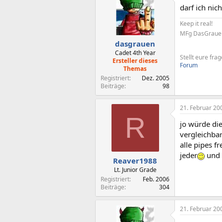
darf ich nic
Keep it real!
MFg DasGrauen 
dasgrauen
Cadet 4th Year
Stellt eure fra
Ersteller dieses
Forum
Themas
Registriert
Dez. 2005
Beiträge
98
21. Februar 20
R
jo würde die
vergleichba
alle pipes f
jeder
und 
Reaver1988
Lt. Junior Grade
Registriert
Feb. 2006
Beiträge
304
21. Februar 20