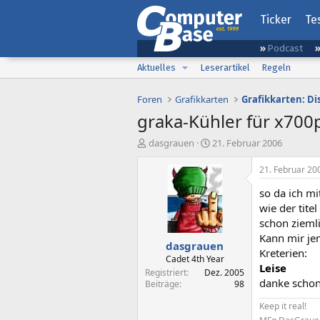
Ticker
Te
Podcast
Aktuelles
Leserartikel
Regeln
Foren
Grafikkarten
Grafikkarten: D
graka-Kühler für x700
E
E
dasgrauen
21. Februar 2006
r
r
s
s
21. Februar 20
t
t
so da ich mi
e
e
l
l
wie der tite
l
l
schon zieml
e
t
Kann mir je
dasgrauen
r
a
Kreterien:
m
Cadet 4th Year
Leise
Registriert
Dez. 2005
danke schon
Beiträge
98
Keep it real!