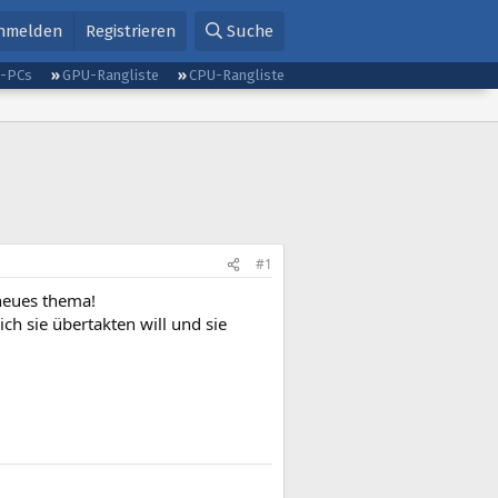
nmelden
Registrieren
Suche
g-PCs
GPU-Rangliste
CPU-Rangliste
#1
 neues thema!
ch sie übertakten will und sie