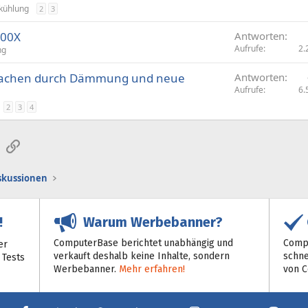
kühlung
2
3
800X
Antworten
Aufrufe
2.
ng
 machen durch Dämmung und neue
Antworten
Aufrufe
6.
2
3
4
sApp
E-Mail
Link
iskussionen
Warum Werbebanner?
!
ComputerBase berichtet unabhängig und
Compu
er
verkauft deshalb keine Inhalte, sondern
schne
 Tests
Werbebanner.
Mehr erfahren!
von 