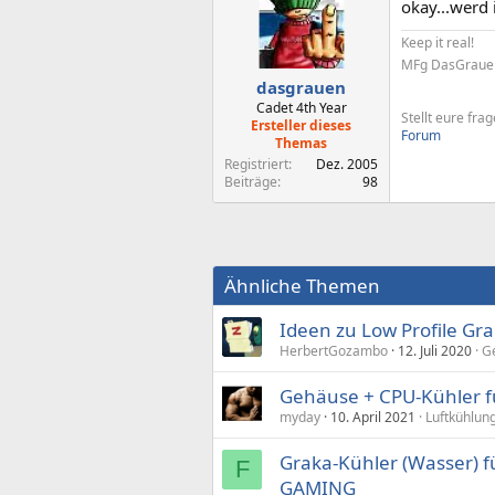
okay...werd
Keep it real!
MFg DasGrauen 
dasgrauen
Cadet 4th Year
Stellt eure fra
Ersteller dieses
Forum
Themas
Registriert
Dez. 2005
Beiträge
98
Ähnliche Themen
Ideen zu Low Profile Gr
HerbertGozambo
12. Juli 2020
G
Gehäuse + CPU-Kühler fü
myday
10. April 2021
Luftkühlun
Graka-Kühler (Wasser) f
F
GAMING