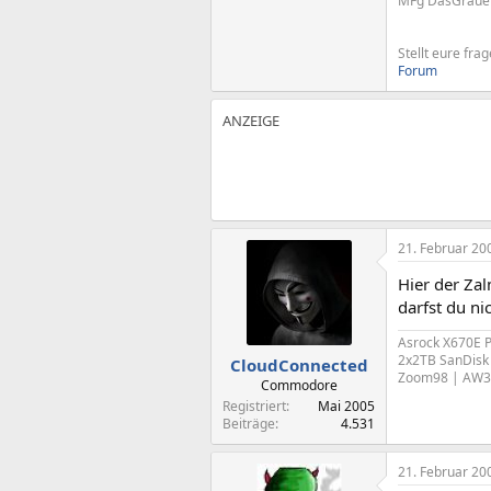
MFg DasGrauen 
Stellt eure fra
Forum
21. Februar 20
Hier der Za
darfst du ni
Asrock X670E 
2x2TB SanDisk 
CloudConnected
Zoom98 | AW3
Commodore
Registriert
Mai 2005
Beiträge
4.531
21. Februar 20