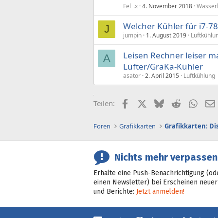
Fel_.x
4. November 2018
Wasser
Welcher Kühler für i7-7
J
jumpin
1. August 2019
Luftkühlu
Leisen Rechner leiser
A
Lüfter/GraKa-Kühler
asator
2. April 2015
Luftkühlung
Facebook
X (Twitter)
Bluesky
Reddit
What
Teilen:
Foren
Grafikkarten
Grafikkarten: D
Nichts mehr verpassen
Erhalte eine Push-Benachrichtigung (od
einen Newsletter) bei Erscheinen neuer
und Berichte:
Jetzt anmelden!