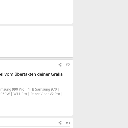
#2
iel vom übertakten deiner Graka
amsung 990 Pro | 1TB Samsung 970 |
050W | W11 Pro | Razer Viper V2 Pro |
#3