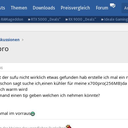
sts
Themen
Downloads
Preisvergleich
Forum
A
RAMageddon
RTX 5000 „Deals“
RX 9000 „Deals“
Ideale Gamin
iskussionen
pro
06
t der sufu nicht wirklich etwas gefunden hab erstelle ich mal ein
l schon sagt suche ich,einen kühler für meine x700pro(256MB)da i
ich warm wird
mand einen tip geben welchen ich nehmen könnte?
mal im vorraus