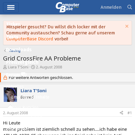
Hauptmenü
Anmelden
Ticker
Mitspieler gesucht? Du willst dich locker mit der
Community austauschen? Schau gerne auf unserem
Tests
ComputerBase Discord
vorbei!
Downloads
Racing
Grid CrossFire AA Probleme
Preisvergleich
E
E
Liara T'Soni
2. August 2008
r
r
Forum
s
Für weitere Antworten geschlossen.
s
t
t
Aktuelles
e
e
Liara T'Soni
l
l
Empfohlene Inhalte
Banned
l
l
e
t
Neue Beiträge
r
a
2. August 2008
#1
m
Neueste Aktivitäten
Hi Leute
meine problem ist ziemlich schnell zu sehen....ich habe eine
Leserartikel