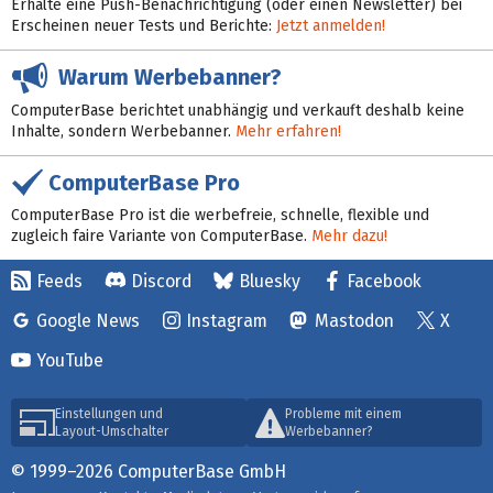
Erhalte eine Push-Benachrichtigung (oder einen Newsletter) bei
Erscheinen neuer Tests und Berichte:
Jetzt anmelden!
Warum Werbebanner?
ComputerBase berichtet unabhängig und verkauft deshalb keine
Inhalte, sondern Werbebanner.
Mehr erfahren!
ComputerBase Pro
ComputerBase Pro ist die werbefreie, schnelle, flexible und
zugleich faire Variante von ComputerBase.
Mehr dazu!
Feeds
Discord
Bluesky
Facebook
Google News
Instagram
Mastodon
X
YouTube
Einstellungen und
Probleme mit einem
Layout-Umschalter
Werbebanner?
© 1999–2026 ComputerBase GmbH