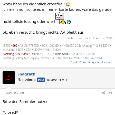
wozu habe ich eigentlich crossfire ?
ich mein nur, sollte es mir einer karte laufen, wäre das gerade
nicht tollste lösung oder wie ?
ok, eben versucht, bringt nichts, AA bleibt aus
Zuletzt bearbeitet:
2. August 2008
i5 750
4000
• ASUS P7P55D • 8GB 1600MHz • HD6950 2GB • Audigy™ 2 ZS DDL •
crucial m4 64GB • CM M520W • Dell U2412m
Samsung PS50B850
• Denon AVR 1610 •
Jamo S606 HCS 3
•
AKG K
530
Samsung Galaxy S II Exynos Extreme • XBOX 360 Elite 250GB • HP TouchPad
Apple: Abrechnung eines Ex-Fans
Shagrath
Fleet Admiral
PRO
🎂Rätsel-Elite ’11
6. August 2008
#4
Bitte den Sammler nutzen.
*closed*