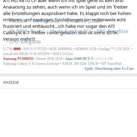
ATI HD 4870 CF aber wenn ich ins Spiel gehe ist kein Anti
Regeln
Analaising zu sehen, auch wenn ich im Spiel und im Treiber
alle Einstellungen ausprobiert habe. Es klappt nich bei hohen
mittleren und niedrigen Einstellungen bin mitlerweile echt
Podcast
RAMageddon
RTX 5000 „Deals“
frustriert und enttäuscht...ich habe mir sogar den ATI
RX 9000 „Deals“
Ideale Gaming-PCs
GPU-Rangliste
Catalsyst 8.7 Treiber runtergeladen also ist keine BETA
Version mehr!!!
CPU-Rangliste
i5 750
4000
• ASUS P7P55D • 8GB 1600MHz • HD6950 2GB • Audigy™ 2 ZS DDL •
crucial m4 64GB • CM M520W • Dell U2412m
Samsung PS50B850
• Denon AVR 1610 •
Jamo S606 HCS 3
•
AKG K
530
Samsung Galaxy S II Exynos Extreme • XBOX 360 Elite 250GB • HP TouchPad
Apple: Abrechnung eines Ex-Fans