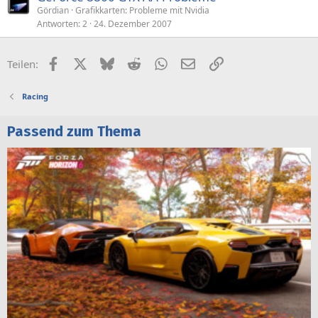
Gördian
Grafikkarten: Probleme mit Nvidia
Antworten
2
24. Dezember 2007
Facebook
X (Twitter)
Bluesky
Reddit
WhatsApp
E-Mail
Link
Teilen:
Racing
Passend zum Thema