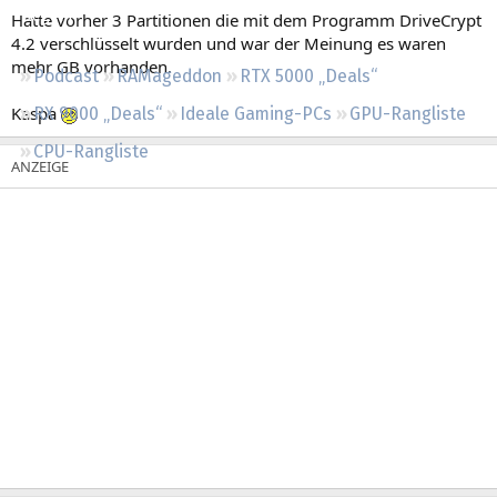
Regeln
Hatte vorher 3 Partitionen die mit dem Programm DriveCrypt
4.2 verschlüsselt wurden und war der Meinung es waren
mehr GB vorhanden.
Podcast
RAMageddon
RTX 5000 „Deals“
Kaspa
RX 9000 „Deals“
Ideale Gaming-PCs
GPU-Rangliste
CPU-Rangliste