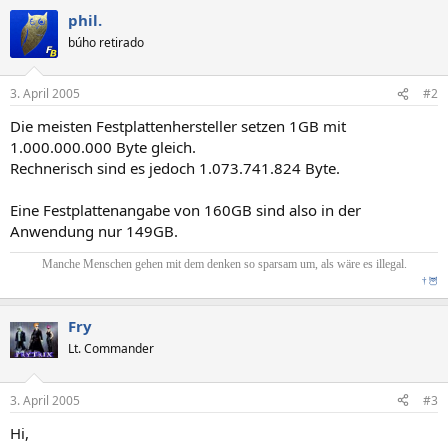
phil.
búho retirado
3. April 2005
#2
Die meisten Festplattenhersteller setzen 1GB mit
1.000.000.000 Byte gleich.
Rechnerisch sind es jedoch 1.073.741.824 Byte.
Eine Festplattenangabe von 160GB sind also in der
Anwendung nur 149GB.
Manche Menschen gehen mit dem denken so sparsam um, als wäre es illegal.
†
🦉
Fry
Lt. Commander
3. April 2005
#3
Hi,