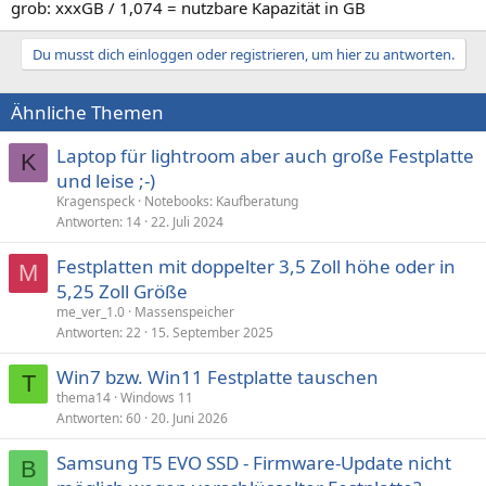
grob: xxxGB / 1,074 = nutzbare Kapazität in GB
Du musst dich einloggen oder registrieren, um hier zu antworten.
Ähnliche Themen
Laptop für lightroom aber auch große Festplatte
K
und leise ;-)
Kragenspeck
Notebooks: Kaufberatung
Antworten
14
22. Juli 2024
Festplatten mit doppelter 3,5 Zoll höhe oder in
M
5,25 Zoll Größe
me_ver_1.0
Massenspeicher
Antworten
22
15. September 2025
Win7 bzw. Win11 Festplatte tauschen
T
thema14
Windows 11
Antworten
60
20. Juni 2026
Samsung T5 EVO SSD - Firmware-Update nicht
B