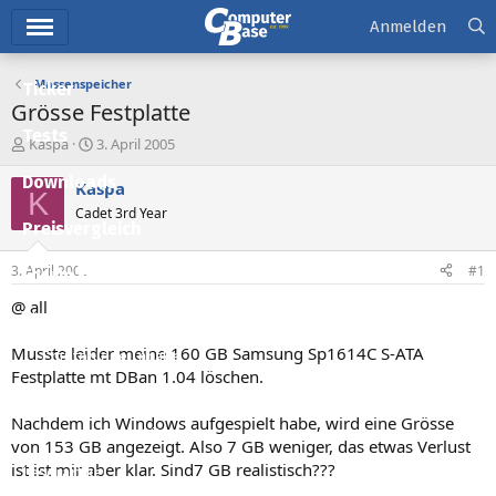
Hauptmenü
Anmelden
Massenspeicher
Ticker
Grösse Festplatte
Tests
E
E
Kaspa
3. April 2005
r
r
Downloads
s
s
Kaspa
K
t
t
Cadet 3rd Year
e
e
Preisvergleich
l
l
l
l
3. April 2005
#1
Forum
e
t
r
a
@ all
Aktuelles
m
Musste leider meine 160 GB Samsung Sp1614C S-ATA
Empfohlene Inhalte
Festplatte mt DBan 1.04 löschen.
Neue Beiträge
Nachdem ich Windows aufgespielt habe, wird eine Grösse
Neueste Aktivitäten
von 153 GB angezeigt. Also 7 GB weniger, das etwas Verlust
ist ist mir aber klar. Sind7 GB realistisch???
Leserartikel