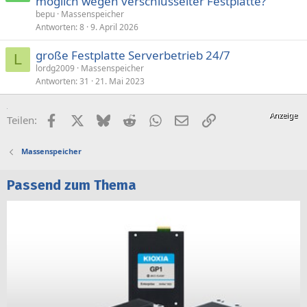
möglich wegen verschlüsselter Festplatte?
bepu
Massenspeicher
Antworten
8
9. April 2026
große Festplatte Serverbetrieb 24/7
L
lordg2009
Massenspeicher
Antworten
31
21. Mai 2023
Facebook
X (Twitter)
Bluesky
Reddit
WhatsApp
E-Mail
Link
Teilen:
Massenspeicher
Passend zum Thema