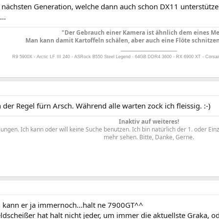
r nächsten Generation, welche dann auch schon DX11 unterstütze
..
"Der Gebrauch einer Kamera ist ähnlich dem eines Me
Man kann damit Kartoffeln schälen, aber auch eine Flöte schnitzen
_______________________
R9 5900X - Arctic LF III 240 - ASRock B550 Steel Legend - 64GB DDR4 3600 - RX 6900 XT - Corsai
n der Regel fürn Arsch. Während alle warten zock ich fleissig. :-)
Inaktiv auf weiteres!
ngen. Ich kann oder will keine Suche benutzen. Ich bin natürlich der 1. oder Ein
mehr sehen. Bitte, Danke, Gerne.​
n kann er ja immernoch...halt ne 7900GT^^
ldscheißer hat halt nicht jeder, um immer die aktuellste Graka, 