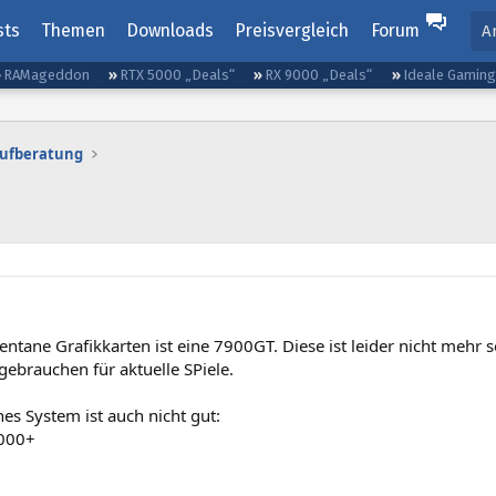
sts
Themen
Downloads
Preisvergleich
Forum
A
RAMageddon
RTX 5000 „Deals“
RX 9000 „Deals“
Ideale Gamin
aufberatung
tane Grafikkarten ist eine 7900GT. Diese ist leider nicht mehr s
 gebrauchen für aktuelle SPiele.
hes System ist auch nicht gut:
4000+