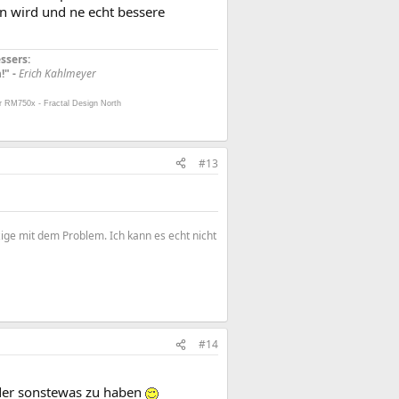
n wird und ne echt bessere
ssers:
!" -
Erich Kahlmeyer
r RM750x - Fractal Design North
#13
zige mit dem Problem. Ich kann es echt nicht
#14
oder sonstewas zu haben