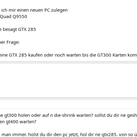
e ich mir einen neuen PC zulegen
2 Quad Q9550
ne besagt GTX 285
er Frage:
r eine GTX 285 kaufen oder noch warten bis die GT300 Karten k
 ne gt300 holen oder auf n die-shrink warten? sollst du dir ne ges
en gt400 warten?
man immer. holst du dir den pc jetzt, hol dir ne gtx285. von so 