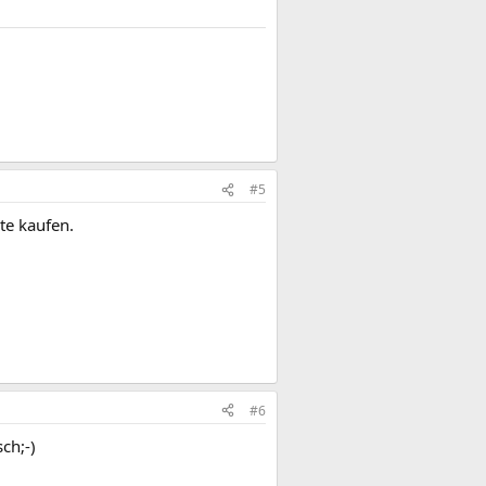
#5
te kaufen.
#6
ch;-)