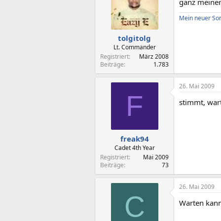
ganz meiner
Mein neuer Son
tolgitolg
Lt. Commander
Registriert
März 2008
Beiträge
1.783
26. Mai 2009
F
stimmt, war
freak94
Cadet 4th Year
Registriert
Mai 2009
Beiträge
73
26. Mai 2009
C
Warten kann