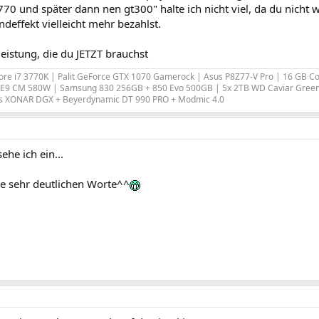
770 und später dann nen gt300" halte ich nicht viel, da du nicht 
deffekt vielleicht mehr bezahlst.
 leistung, die du JETZT brauchst
Core i7 3770K | Palit GeForce GTX 1070 Gamerock | Asus P8Z77-V Pro | 16 GB C
r E9 CM 580W | Samsung 830 256GB + 850 Evo 500GB | 5x 2TB WD Caviar Green 
us XONAR DGX + Beyerdynamic DT 990 PRO + Modmic 4.0
ehe ich ein...
ie sehr deutlichen Worte^^