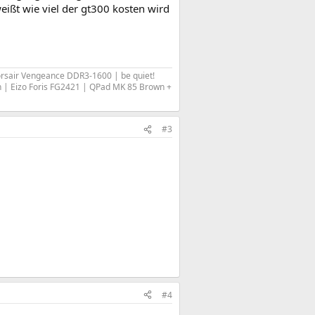
weißt wie viel der gt300 kosten wird
orsair Vengeance DDR3-1600 | be quiet!
| Eizo Foris FG2421 | QPad MK 85 Brown +
#3
#4