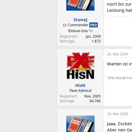
noch bis zu
Leistung hat.
StoneJ
Lt. Commander
PRO
🎅Rätsel-Elite ’11
Registriert
Jan. 2009
Beiträge
1.872
26. Mai 2009
Warten ist i
99% Wiederholu
HisN
Fleet Admiral
Registriert
Nov. 2005
Beiträge
84.786
26. Mai 2009
Jaaa, Zocke
Aber nen Ge