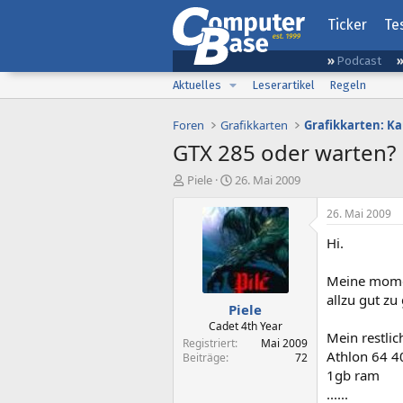
Ticker
Te
Podcast
Aktuelles
Leserartikel
Regeln
Foren
Grafikkarten
Grafikkarten: K
GTX 285 oder warten?
E
E
Piele
26. Mai 2009
r
r
s
s
26. Mai 2009
t
t
Hi.
e
e
l
l
l
l
Meine momen
e
t
allzu gut zu
Piele
r
a
m
Cadet 4th Year
Mein restlic
Registriert
Mai 2009
Athlon 64 
Beiträge
72
1gb ram
......