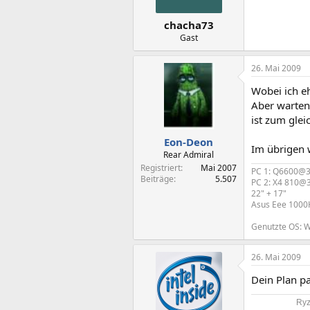
chacha73
Gast
26. Mai 2009
Wobei ich e
Aber warten
ist zum glei
Eon-Deon
Im übrigen w
Rear Admiral
Registriert
Mai 2007
PC 1: Q6600@3G
Beiträge
5.507
PC 2: X4 810@
22" + 17"
Asus Eee 1000
Genutzte OS: Wi
26. Mai 2009
Dein Plan p
Ryz