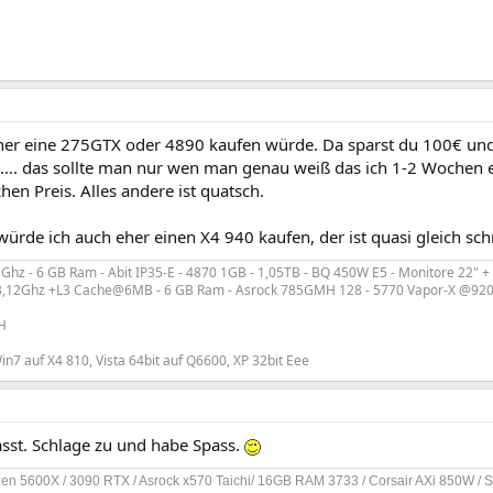
her eine 275GTX oder 4890 kaufen würde. Da sparst du 100€ und 
.... das sollte man nur wen man genau weiß das ich 1-2 Wochen
chen Preis. Alles andere ist quatsch.
ürde ich auch eher einen X4 940 kaufen, der ist quasi gleich schne
hz - 6 GB Ram - Abit IP35-E - 4870 1GB - 1,05TB - BQ 450W E5 - Monitore 22" +
3,12Ghz +L3 Cache@6MB - 6 GB Ram - Asrock 785GMH 128 - 5770 Vapor-X @920
H
n7 auf X4 810, Vista 64bit auf Q6600, XP 32bit Eee
asst. Schlage zu und habe Spass.
en 5600X / 3090 RTX / Asrock x570 Taichi/ 16GB RAM 3733 / Corsair AXi 850W /