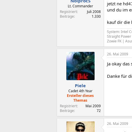
NoiprocS
jetzt ne hd4
Lt. Commander
und du im en
Registriert
Juli 2008
Beiträge
1.330
kauf dir die
System: Intel 
Straight Powe
Zowie FK | As
26. Mai 2009
Ja okay das s
Danke für d
Piele
Cadet 4th Year
Ersteller dieses
Themas
Registriert
Mai 2009
Beiträge
72
26. Mai 2009