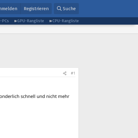
nmelden
Registrieren
Suche
g-PCs
GPU-Rangliste
CPU-Rangliste
#1
onderlich schnell und nicht mehr