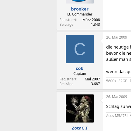
brooker
Lt. Commander
Registriert
März 2008
Beiträge
1.343
26. Mai 2009
C
die heutige 
bevor die 
außer man s
cob
wenn das ge
Captain
Registriert
Mai 2007
5800x--32GB-
Beiträge
3.687
26. Mai 2009
Schlag zu we
Asus M5A78L-M
ZotaC.T