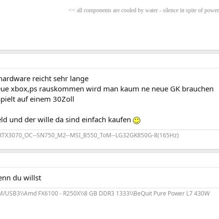
<< all components are cooled by water - silence in spite of powe
hardware reicht sehr lange
neue xbox,ps rauskommen wird man kaum ne neue GK brauchen
pielt auf einem 30Zoll
ld und der wille da sind einfach kaufen
-RTX3070_OC--SN750_M2--MSI_B550_ToM--LG32GK850G-8(165Hz)
nn du willst
/USB3\\Amd FX6100 - R250X\\8 GB DDR3 1333\\BeQuit Pure Power L7 430W