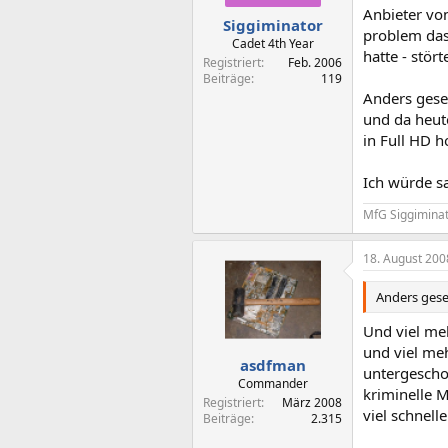
Anbieter vo
Siggiminator
problem das
Cadet 4th Year
hatte - stör
Registriert
Feb. 2006
Beiträge
119
Anders geseh
und da heute
in Full HD 
Ich würde s
MfG Siggimina
18. August 200
Anders gese
Und viel me
und viel meh
asdfman
untergescho
Commander
kriminelle 
Registriert
März 2008
viel schnell
Beiträge
2.315