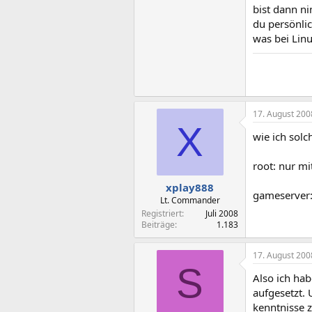
bist dann n
du persönlic
was bei Lin
17. August 200
X
wie ich solc
root: nur m
xplay888
gameserver
Lt. Commander
Registriert
Juli 2008
Beiträge
1.183
17. August 200
S
Also ich ha
aufgesetzt.
kenntnisse 