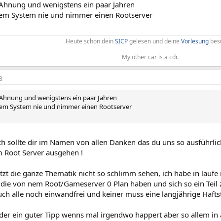
 Ahnung und wenigstens ein paar Jahren
dem System nie und nimmer einen Rootserver
Heute schon dein
SICP
gelesen und deine
Vorlesung
besu
My other car is a cdr.​
8
 Ahnung und wenigstens ein paar Jahren
dem System nie und nimmer einen Rootserver
ch sollte dir im Namen von allen Danken das du uns so ausführlic
 Root Server ausgehen !
tzt die ganze Thematik nicht so schlimm sehen, ich habe in laufe
 die von nem Root/Gameserver 0 Plan haben und sich so ein Teil z
uch alle noch einwandfrei und keiner muss eine langjährige Haft
der ein guter Tipp wenns mal irgendwo happert aber so allem in 