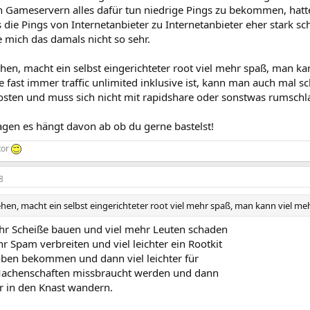
n Gameservern alles dafür tun niedrige Pings zu bekommen, hatt
 die Pings von Internetanbieter zu Internetanbieter eher stark s
te mich das damals nicht so sehr.
en, macht ein selbst eingerichteter root viel mehr spaß, man kan
 fast immer traffic unlimited inklusive ist, kann man auch mal s
hosten und muss sich nicht mit rapidshare oder sonstwas rumschl
agen es hängt davon ab ob du gerne bastelst!
tor
8
hen, macht ein selbst eingerichteter root viel mehr spaß, man kann viel meh
hr Scheiße bauen und viel mehr Leuten schaden
r Spam verbreiten und viel leichter ein Rootkit
ben bekommen und dann viel leichter für
Machenschaften missbraucht werden und dann
er in den Knast wandern.