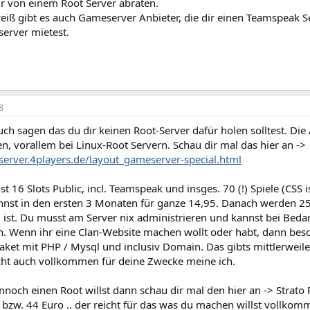
ir von einem Root Server abraten.
weiß gibt es auch Gameserver Anbieter, die dir einen Teamspeak 
erver mietest.
8
ch sagen das du dir keinen Root-Server dafür holen solltest. Die 
n, vorallem bei Linux-Root Servern. Schau dir mal das hier an ->
server.4players.de/layout_gameserver-special.html
16 Slots Public, incl. Teamspeak und insges. 70 (!) Spiele (CSS 
nnst in den ersten 3 Monaten für ganze 14,95. Danach werden 25
g ist. Du musst am Server nix administrieren und kannst bei Bed
en. Wenn ihr eine Clan-Website machen wollt oder habt, dann beso
et mit PHP / Mysql und inclusiv Domain. Das gibts mittlerweile f
cht auch vollkommen für deine Zwecke meine ich.
noch einen Root willst dann schau dir mal den hier an -> Strato
9 bzw. 44 Euro .. der reicht für das was du machen willst vollko