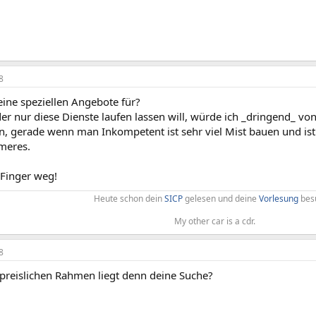
8
eine speziellen Angebote für?
r nur diese Dienste laufen lassen will, würde ich _dringend_ vo
, gerade wenn man Inkompetent ist sehr viel Mist bauen und i
meres.
 Finger weg!
Heute schon dein
SICP
gelesen und deine
Vorlesung
besu
My other car is a cdr.​
8
preislichen Rahmen liegt denn deine Suche?