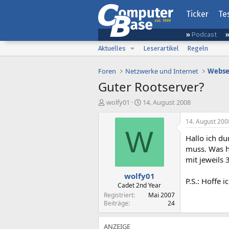
Ticker
Te
Podcast
Aktuelles
Leserartikel
Regeln
Foren
Netzwerke und Internet
Webse
Guter Rootserver?
E
E
wolfy01
14. August 2008
r
r
s
s
14. August 200
t
t
W
Hallo ich du
e
e
l
l
muss. Was h
l
l
mit jeweils
e
t
wolfy01
r
a
P.S.: Hoffe 
m
Cadet 2nd Year
Registriert
Mai 2007
Beiträge
24