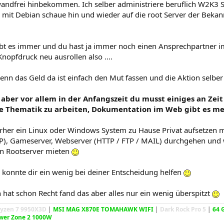
andfrei hinbekommen. Ich selber administriere beruflich W2K3 Se
l mit Debian schaue hin und wieder auf die root Server der Bekannt
gibt es immer und du hast ja immer noch einen Ansprechpartner 
nopfdruck neu ausrollen also ....
nn das Geld da ist einfach den Mut fassen und die Aktion selber
 aber vor allem in der Anfangszeit du musst einiges an Zei
ze Thematik zu arbeiten, Dokumentation im Web gibt es meh
orher ein Linux oder Windows System zu Hause Privat aufsetzen m
 Gameserver, Webserver (HTTP / FTP / MAIL) durchgehen und wen
den Rootserver mieten
h konnte dir ein wenig bei deiner Entscheidung helfen
 hat schon Recht fand das aber alles nur ein wenig überspitzt
yzen 7 9950X3D
|
MSI MAG X870E TOMAHAWK WIFI
|
Dark Rock Pro 5
|
64 
wer Zone 2 1000W