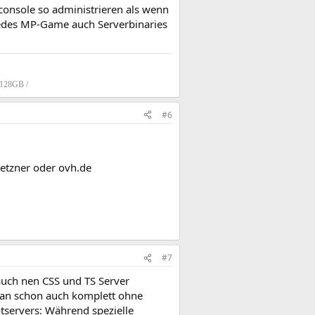
onsole so administrieren als wenn
t jedes MP-Game auch Serverbinaries
 128GB /
#6
etzner oder ovh.de
#7
auch nen CSS und TS Server
 man schon auch komplett ohne
tservers: Während spezielle