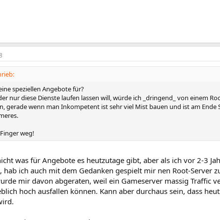
8
rieb:
eine speziellen Angebote für?
r nur diese Dienste laufen lassen will, würde ich _dringend_ von einem Ro
, gerade wenn man Inkompetent ist sehr viel Mist bauen und ist am Ende
meres.
 Finger weg!
nicht was für Angebote es heutzutage gibt, aber als ich vor 2-3
, hab ich auch mit dem Gedanken gespielt mir nen Root-Server zu 
wurde mir davon abgeraten, weil ein Gameserver massig Traffic v
blich hoch ausfallen können. Kann aber durchaus sein, dass heut
ird.