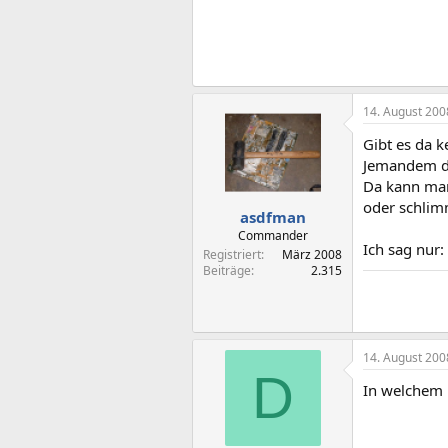
14. August 200
Gibt es da k
Jemandem de
Da kann man
oder schlim
asdfman
Commander
Ich sag nur:
Registriert
März 2008
Beiträge
2.315
14. August 200
D
In welchem 