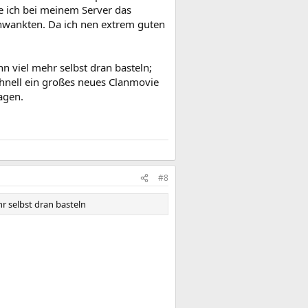
e ich bei meinem Server das
chwankten. Da ich nen extrem guten
n viel mehr selbst dran basteln;
chnell ein großes neues Clanmovie
agen.
#8
r selbst dran basteln