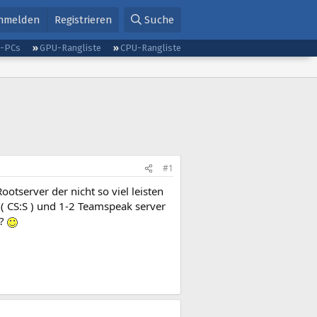
nmelden
Registrieren
Suche
g-PCs
GPU-Rangliste
CPU-Rangliste
#1
otserver der nicht so viel leisten
( CS:S ) und 1-2 Teamspeak server
n?