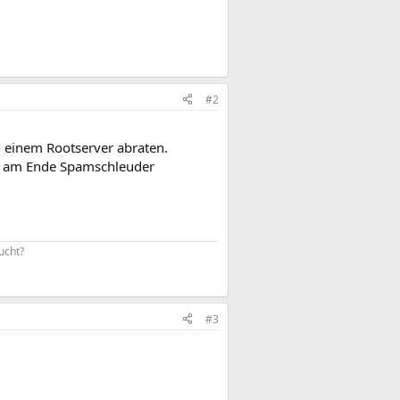
#2
n einem Rootserver abraten.
st am Ende Spamschleuder
cht?​
#3