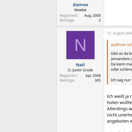
damoo
Newbie
Registriert
Aug. 2008
Beiträge
2
15. August 200
N
asdfman sch
Gibt es da k
Jemandem de
Da kann man
Nail
oder schlim
Lt. Junior Grade
Registriert
Apr. 2008
Ich sag nur:
Beiträge
365
Ich weiß ja 
holen wollte
Allerdings 
nicht unerhe
angeboten w