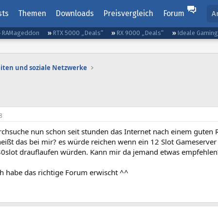
sts
Themen
Downloads
Preisvergleich
Forum
A
RAMageddon
RTX 5000 „Deals“
RX 9000 „Deals“
Ideale Gamin
iten und soziale Netzwerke
8
rchsuche nun schon seit stunden das Internet nach einem guten Ro
eißt das bei mir? es würde reichen wenn ein 12 Slot Gameserver 
 30slot drauflaufen würden. Kann mir da jemand etwas empfehle
ich habe das richtige Forum erwischt ^^