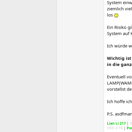
System einw
ziemlich vie
los
Ein Risiko 
System auf K
Ich würde we
Wichtig ist
in die gan
Eventuell v
LAMP(WAMP),
vorstellst 
Ich hoffe ic
P.S. asdfman
Lian Li 217
|
R
PRO 4 TB
|
Po