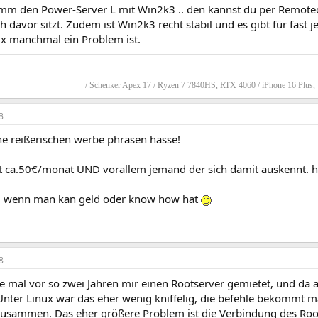
imm den Power-Server L mit Win2k3 .. den kannst du per Remotec
h davor sitzt. Zudem ist Win2k3 recht stabil und es gibt für fas
ux manchmal ein Problem ist.
/ Schenker Apex 17 / Ryzen 7 7840HS, RTX 4060 / iPhone 16 Plus,
8
he reißerischen werbe phrasen hasse!
it ca.50€/monat UND vorallem jemand der sich damit auskennt. h
: wenn man kan geld oder know how hat
8
be mal vor so zwei Jahren mir einen Rootserver gemietet, und da 
 Unter Linux war das eher wenig kniffelig, die befehle bekommt
zusammen. Das eher größere Problem ist die Verbindung des Roo