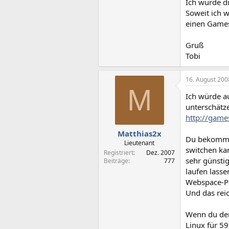
Ich würde d
Soweit ich 
einen Games
Gruß
Tobi
16. August 200
M
Ich würde au
unterschätze
http://game
Matthias2x
Du bekommst 
Lieutenant
switchen ka
Registriert
Dez. 2007
sehr günsti
Beiträge
777
laufen lass
Webspace-Pak
Und das rei
Wenn du den
Linux für 5