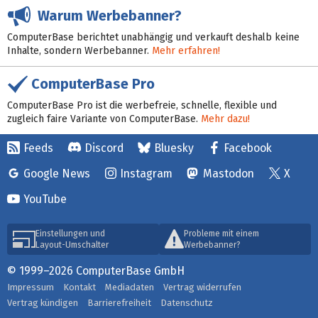
Warum Werbebanner?
ComputerBase berichtet unabhängig und verkauft deshalb keine
Inhalte, sondern Werbebanner.
Mehr erfahren!
ComputerBase Pro
ComputerBase Pro ist die werbefreie, schnelle, flexible und
zugleich faire Variante von ComputerBase.
Mehr dazu!
Feeds
Discord
Bluesky
Facebook
Google News
Instagram
Mastodon
X
YouTube
Einstellungen und
Probleme mit einem
Layout-Umschalter
Werbebanner?
© 1999–2026 ComputerBase GmbH
Impressum
Kontakt
Mediadaten
Vertrag widerrufen
Vertrag kündigen
Barrierefreiheit
Datenschutz