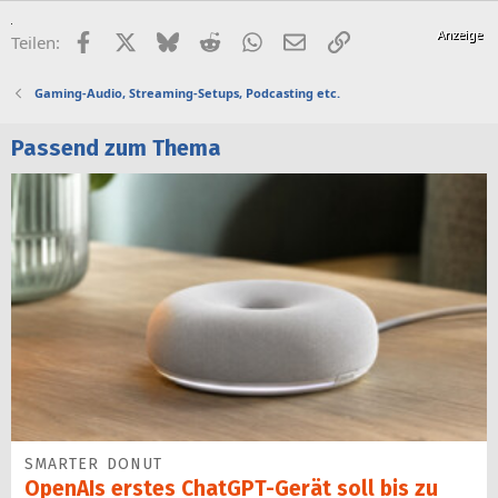
Facebook
X (Twitter)
Bluesky
Reddit
WhatsApp
E-Mail
Link
Teilen:
Gaming-Audio, Streaming-Setups, Podcasting etc.
Passend zum Thema
SMARTER DONUT
OpenAIs erstes ChatGPT-Gerät soll bis zu