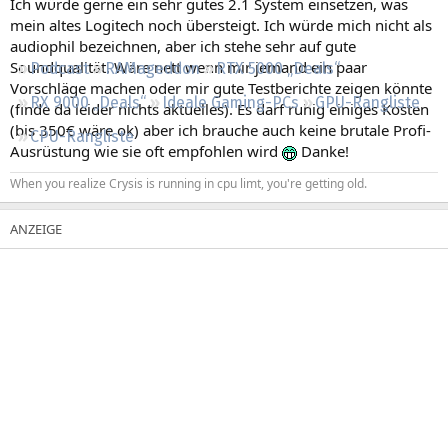
Ich würde gerne ein sehr gutes 2.1 System einsetzen, was
Regeln
mein altes Logitech noch übersteigt. Ich würde mich nicht als
audiophil bezeichnen, aber ich stehe sehr auf gute
Soundqualität. Wäre nett wenn mir jemand ein paar
Podcast
RAMageddon
RTX 5000 „Deals“
Vorschläge machen oder mir gute Testberichte zeigen könnte
RX 9000 „Deals“
Ideale Gaming-PCs
GPU-Rangliste
(finde da leider nichts aktuelles). Es darf ruhig einiges Kosten
(bis 350€ wäre ok) aber ich brauche auch keine brutale Profi-
CPU-Rangliste
Ausrüstung wie sie oft empfohlen wird
Danke!
When you realize Crysis is running in cpu limt, you're getting old.