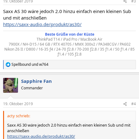
19. Oktober 2019
#3
e
n
Saxx AS 30 wäre jedoch 2.0 hinzu einfach einen kleinen Sub
:
und mit anschließen
https://saxx-audio.de/produkt/as30/
Beste Grüße von der Küste
ThinkPad T14 / iPad Pro / MacBook Air
7900X / NH-D15 / 64 GB / RTX 4070S / MMX 300v2 / PA348CGV / PA602
Nikon Z6 II / D800 / 16-35 ƒ4 / 24-70 ƒ2.8 / 70-200 ƒ2.8 / 35 ƒ1.4 / 50 ƒ1.4 / 85
ƒ1.4 / 105 ƒ2.8
Spellbound
und
w764
R
e
a
Sapphire Fan
k
t
Commander
i
o
n
19. Oktober 2019
#4
e
n
acty schrieb:
:
Saxx AS 30 wäre jedoch 2.0 hinzu einfach einen kleinen Sub und mit
anschließen
https://saxx-audio.de/produkt/as30/