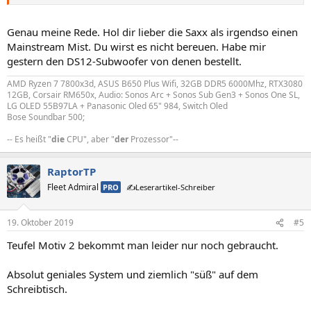
Genau meine Rede. Hol dir lieber die Saxx als irgendso einen
Mainstream Mist. Du wirst es nicht bereuen. Habe mir
gestern den DS12-Subwoofer von denen bestellt.
AMD Ryzen 7 7800x3d, ASUS B650 Plus Wifi, 32GB DDR5 6000Mhz, RTX3080
12GB, Corsair RM650x, Audio: Sonos Arc + Sonos Sub Gen3 + Sonos One SL,
LG OLED 55B97LA + Panasonic Oled 65" 984, Switch Oled
Bose Soundbar 500;
-- Es heißt "
die
CPU", aber "
der
Prozessor"--
RaptorTP
Fleet Admiral
PRO
✍️Leserartikel-Schreiber
19. Oktober 2019
#5
Teufel Motiv 2 bekommt man leider nur noch gebraucht.
Absolut geniales System und ziemlich "süß" auf dem
Schreibtisch.