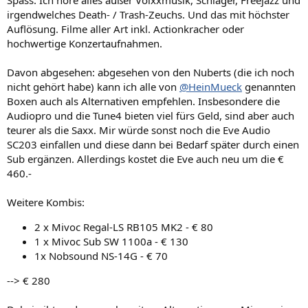
Spass. Ich höre alles außer Volxxmusik, Schlager, Freejazz und
irgendwelches Death- / Trash-Zeuchs. Und das mit höchster
Auflösung. Filme aller Art inkl. Actionkracher oder
hochwertige Konzertaufnahmen.
Davon abgesehen: abgesehen von den Nuberts (die ich noch
nicht gehört habe) kann ich alle von
@HeinMueck
genannten
Boxen auch als Alternativen empfehlen. Insbesondere die
Audiopro und die Tune4 bieten viel fürs Geld, sind aber auch
teurer als die Saxx. Mir würde sonst noch die Eve Audio
SC203 einfallen und diese dann bei Bedarf später durch einen
Sub ergänzen. Allerdings kostet die Eve auch neu um die €
460.-
Weitere Kombis:
2 x Mivoc Regal-LS RB105 MK2 - € 80
1 x Mivoc Sub SW 1100a - € 130
1x Nobsound NS-14G - € 70
--> € 280