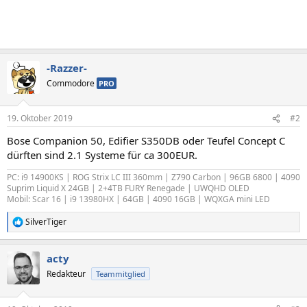
-Razzer-
Commodore
PRO
19. Oktober 2019
#2
Bose Companion 50, Edifier S350DB oder Teufel Concept C
dürften sind 2.1 Systeme für ca 300EUR.
PC: i9 14900KS | ROG Strix LC III 360mm | Z790 Carbon | 96GB 6800 | 4090
Suprim Liquid X 24GB | 2+4TB FURY Renegade | UWQHD OLED
Mobil: Scar 16 | i9 13980HX | 64GB | 4090 16GB | WQXGA mini LED
SilverTiger
R
e
a
acty
k
t
Redakteur
Teammitglied
i
o
n