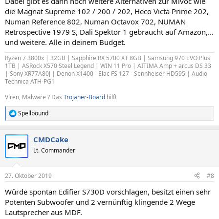
Dabei gibt es dann noch weitere Alternativen zur Mivoc wie
die Magnat Supreme 102 / 200 / 202, Heco Victa Prime 202,
Numan Reference 802, Numan Octavox 702, NUMAN
Retrospective 1979 S, Dali Spektor 1 gebraucht auf Amazon,...
und weitere. Alle in deinem Budget.
Ryzen 7 3800x | 32GB | Sapphire RX 5700 XT 8GB | Samsung 970 EVO Plus
1TB | ASRock X570 Steel Legend | WIN 11 Pro | AITIMA Amp + arcus DS 33
| Sony XR77A80J | Denon X1400 - Elac FS 127 - Sennheiser HD595 | Audio
Technica ATH-PG1
Viren, Malware ? Das
Trojaner-Board
hilft
Spellbound
R
e
a
CMDCake
k
t
Lt. Commander
i
o
n
27. Oktober 2019
#8
e
n
Würde spontan Edifier S730D vorschlagen, besitzt einen sehr
:
Potenten Subwoofer und 2 vernünftig klingende 2 Wege
Lautsprecher aus MDF.