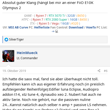
Absolut guter Klang (hängt bei mir an einer FiiO E10K
Olympus 2
GAME
- (
Ryzen 7
/
RTX 5070 Ti
\
32GB
\
B650
)
HTPC -
(
Ryzen 7
/
RTX 2080 Super
\
16GB
\
B450
)
ITX - (
Ryzen 5
/
Vega
/
16GB
\
A520
)
UV:
MSI AB Curve
PC:
Helferliste
Fan Control:
Download
/
HowTo
PC List:
->
💻
SilverTiger
R
e
a
HeinMueck
k
t
Lt. Commander
i
o
n
19. Oktober 2019
#6
e
n
Ich hatte die saxx mal, fand sie aber überhaupt nicht toll.
:
Empfehlen kann ich aus eigener Erfahrung noch (in preislich
aufsteigender Reihenfolge):Edifier luna Eclipse, Audiopro
addon t14, xtz tune 4, dynaudio xeo 2. Nubert hat auch ne
aktiv Serie. Noch nie gehört, nur die passiven nuline
24...Kannst natürlich auch selber n amp + passive LS nehmen.
Habe da ne Kombi aus Prebox s2 Digital und amp Box s2.