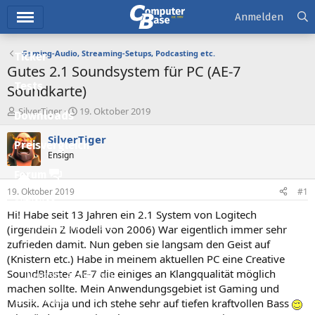
Hauptmenü
Anmelden
Gaming-Audio, Streaming-Setups, Podcasting etc.
Ticker
Gutes 2.1 Soundsystem für PC (AE-7
Tests
Soundkarte)
E
E
SilverTiger
19. Oktober 2019
Downloads
r
r
s
s
SilverTiger
Preisvergleich
t
t
Ensign
e
e
l
l
Forum
l
l
19. Oktober 2019
#1
e
t
Aktuelles
r
a
Hi! Habe seit 13 Jahren ein 2.1 System von Logitech
m
Empfohlene Inhalte
(irgendein Z Modell von 2006) War eigentlich immer sehr
zufrieden damit. Nun geben sie langsam den Geist auf
Neue Beiträge
(Knistern etc.) Habe in meinem aktuellen PC eine Creative
SoundBlaster AE-7 die einiges an Klangqualität möglich
Neueste Aktivitäten
machen sollte. Mein Anwendungsgebiet ist Gaming und
Leserartikel
Musik. Achja und ich stehe sehr auf tiefen kraftvollen Bass