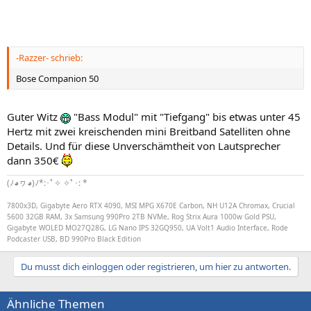
-Razzer- schrieb:
Bose Companion 50
Guter Witz
"Bass Modul" mit "Tiefgang" bis etwas unter 45
Hertz mit zwei kreischenden mini Breitband Satelliten ohne
Details. Und für diese Unverschämtheit von Lautsprecher
dann 350€
(ﾉ◕ヮ◕)ﾉ*:･ﾟ✧ ✧ﾟ･: *
7800x3D, Gigabyte Aero RTX 4090, MSI MPG X670E Carbon, NH U12A Chromax, Crucial
5600 32GB RAM, 3x Samsung 990Pro 2TB NVMe, Rog Strix Aura 1000w Gold PSU,
Gigabyte WOLED MO27Q28G, LG Nano IPS 32GQ950, UA Volt1 Audio Interface, Rode
Podcaster USB, BD 990Pro Black Edition
Du musst dich einloggen oder registrieren, um hier zu antworten.
Ähnliche Themen