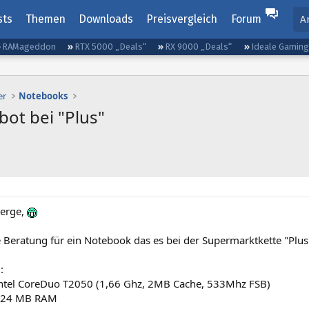
sts
Themen
Downloads
Preisvergleich
Forum
A
RAMageddon
RTX 5000 „Deals“
RX 9000 „Deals“
Ideale Gamin
er
Notebooks
ot bei "Plus"
werge,
 Beratung für ein Notebook das es bei der Supermarktkette "Plus
:
Intel CoreDuo T2050 (1,66 Ghz, 2MB Cache, 533Mhz FSB)
1024 MB RAM