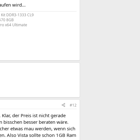
ufen wird...
 Kit DDR3-1333 CL9
570 8GB
ro x64 Ultimate​
#12
lar, der Preis ist nicht gerade
n bisschen besser beraten wäre.
icher etwas mau werden, wenn sich
en. Also Vista sollte schon 1GB Ram