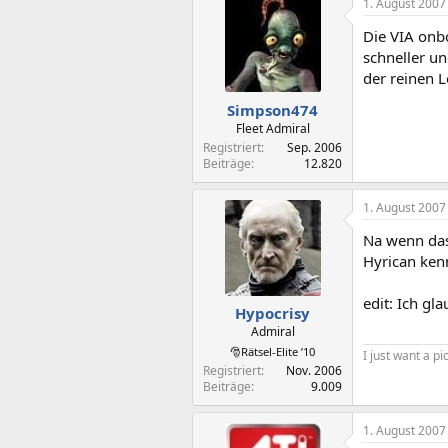
1. August 2007
Die VIA onbo
schneller u
der reinen L
Simpson474
Fleet Admiral
Registriert
Sep. 2006
Beiträge
12.820
1. August 2007
Na wenn das
Hyrican kenn
edit: Ich g
Hypocrisy
Admiral
🎅Rätsel-Elite ’10
I just want a p
Registriert
Nov. 2006
Beiträge
9.009
1. August 2007