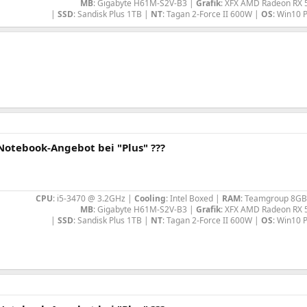
MB
: Gigabyte H61M-S2V-B3 |
Grafik
: XFX AMD Radeon RX 
|
SSD
: Sandisk Plus 1TB |
NT
: Tagan 2-Force II 600W |
OS
: Win10 P
Notebook-Angebot bei "Plus" ???
CPU
: i5-3470 @ 3.2GHz |
Cooling
: Intel Boxed |
RAM
: Teamgroup 8GB
MB
: Gigabyte H61M-S2V-B3 |
Grafik
: XFX AMD Radeon RX 
|
SSD
: Sandisk Plus 1TB |
NT
: Tagan 2-Force II 600W |
OS
: Win10 P