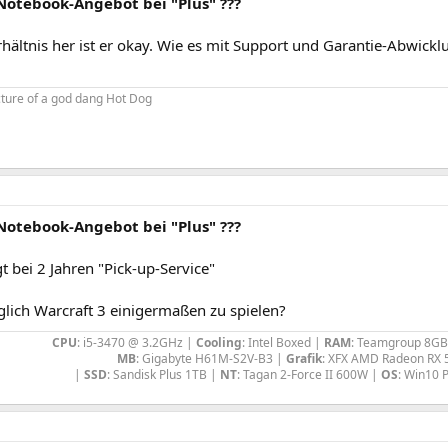
Notebook-Angebot bei "Plus" ???
ältnis her ist er okay. Wie es mit Support und Garantie-Abwicklu
icture of a god dang Hot Dog
Notebook-Angebot bei "Plus" ???
gt bei 2 Jahren "Pick-up-Service"
lich Warcraft 3 einigermaßen zu spielen?
CPU
: i5-3470 @ 3.2GHz |
Cooling
: Intel Boxed |
RAM
: Teamgroup 8GB
MB
: Gigabyte H61M-S2V-B3 |
Grafik
: XFX AMD Radeon RX 
|
SSD
: Sandisk Plus 1TB |
NT
: Tagan 2-Force II 600W |
OS
: Win10 P