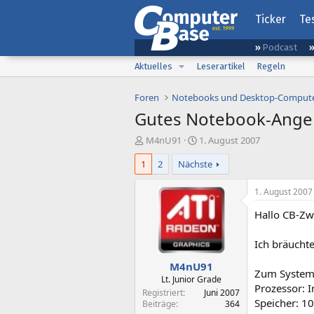
Ticker
Te
Podcast
Aktuelles
Leserartikel
Regeln
Foren
Notebooks und Desktop-Comput
Gutes Notebook-Angeb
E
E
M4nU91
1. August 2007
r
r
1
2
Nächste
s
s
t
t
e
e
1. August 2007
l
l
Hallo CB-Z
l
l
e
t
r
a
Ich bräuchte
m
M4nU91
Zum System
Lt. Junior Grade
Prozessor: 
Registriert
Juni 2007
Speicher: 
Beiträge
364