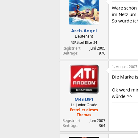
Wäre schön 
im Netz um z
So würde ich
Arch-Angel
Lieutenant
🎅Rätsel-Elite ’24
Registriert
Juni 2005
Beiträge
976
1. August 2007
Die Marke i
Ok werd mic
würde ^^
M4nU91
Lt. Junior Grade
Ersteller dieses
Themas
Registriert
Juni 2007
Beiträge
364