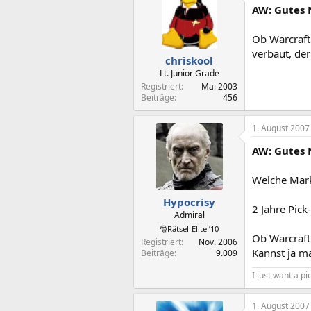
AW: Gutes 
Ob Warcraft 
verbaut, der
chriskool
Lt. Junior Grade
Registriert
Mai 2003
Beiträge
456
1. August 2007
AW: Gutes 
Welche Mark
Hypocrisy
2 Jahre Pick
Admiral
🎅Rätsel-Elite ’10
Ob Warcraft 
Registriert
Nov. 2006
Kannst ja m
Beiträge
9.009
I just want a p
1. August 2007