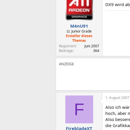
DX9 wird abe
M4nU91
Lt. Junior Grade
Ersteller dieses
Themas
Registriert
Juni 2007
Beiträge
364
1. August 2007
F
Also ich wär
hoch, aber 
Also besser
die Grafikka
FirebladeXT