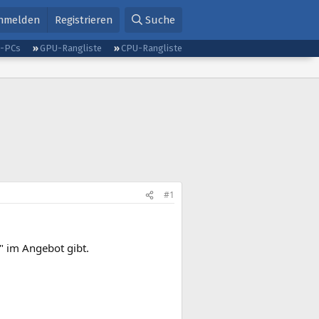
nmelden
Registrieren
Suche
g-PCs
GPU-Rangliste
CPU-Rangliste
#1
" im Angebot gibt.