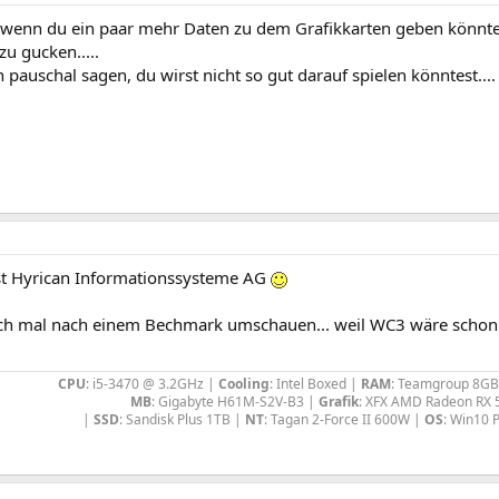
wenn du ein paar mehr Daten zu dem Grafikkarten geben könnte
u gucken.....
 pauschal sagen, du wirst nicht so gut darauf spielen könntest....
st Hyrican Informationssysteme AG
h mal nach einem Bechmark umschauen... weil WC3 wäre schon n
CPU
: i5-3470 @ 3.2GHz |
Cooling
: Intel Boxed |
RAM
: Teamgroup 8GB
MB
: Gigabyte H61M-S2V-B3 |
Grafik
: XFX AMD Radeon RX 
|
SSD
: Sandisk Plus 1TB |
NT
: Tagan 2-Force II 600W |
OS
: Win10 P