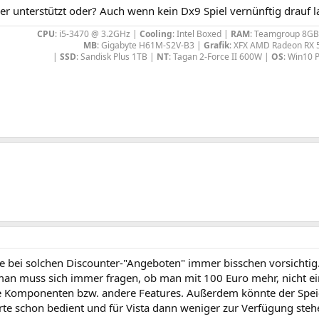
r unterstützt oder? Auch wenn kein Dx9 Spiel vernünftig drauf la
CPU
: i5-3470 @ 3.2GHz |
Cooling
: Intel Boxed |
RAM
: Teamgroup 8GB
MB
: Gigabyte H61M-S2V-B3 |
Grafik
: XFX AMD Radeon RX 
|
SSD
: Sandisk Plus 1TB |
NT
: Tagan 2-Force II 600W |
OS
: Win10 P
e bei solchen Discounter-"Angeboten" immer bisschen vorsichtig. K
man muss sich immer fragen, ob man mit 100 Euro mehr, nicht ei
e Komponenten bzw. andere Features. Außerdem könnte der Spe
rte schon bedient und für Vista dann weniger zur Verfügung steh