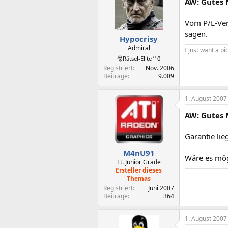
AW: Gutes 
Vom P/L-Verh
sagen.
Hypocrisy
Admiral
I just want a p
🎅Rätsel-Elite ’10
Registriert
Nov. 2006
Beiträge
9.009
1. August 2007
AW: Gutes 
Garantie lie
M4nU91
Wäre es mög
Lt. Junior Grade
Ersteller dieses
Themas
Registriert
Juni 2007
Beiträge
364
1. August 2007