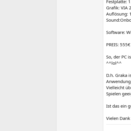
Festplatte: 
Grafik: VIA
Auflösung: 
Sound:Onbo
Software: W
PREIS: 555€
So, der PC i
^^lol^^
D.h. Graka i
Anwendung
Vielleicht 
Spielen gee
Ist das ein 
Vielen Dan