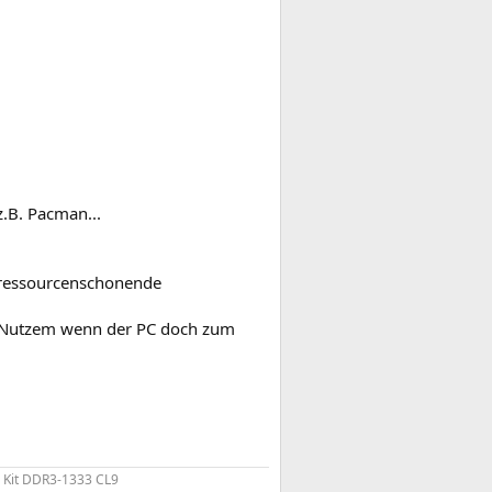
z.B. Pacman...
e/ressourcenschonende
n Nutzem wenn der PC doch zum
 Kit DDR3-1333 CL9