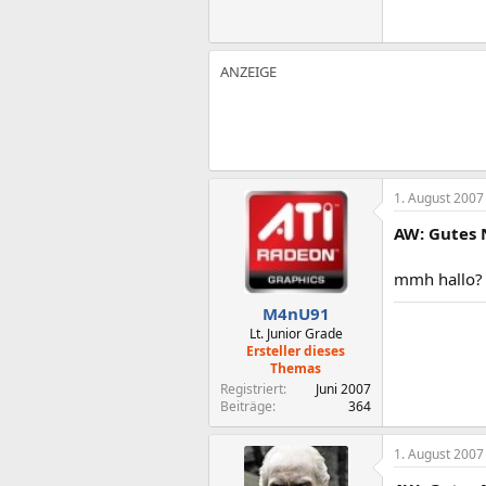
1. August 2007
AW: Gutes 
mmh hallo?
M4nU91
Lt. Junior Grade
Ersteller dieses
Themas
Registriert
Juni 2007
Beiträge
364
1. August 2007