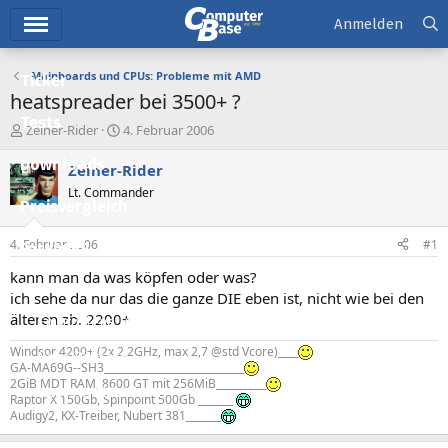
Hauptmenü
Anmelden
Mainboards und CPUs: Probleme mit AMD
Ticker
heatspreader bei 3500+ ?
Tests
E
E
Zeiner-Rider
4. Februar 2006
r
r
Downloads
s
s
Zeiner-Rider
t
t
Lt. Commander
e
e
Preisvergleich
l
l
l
l
4. Februar 2006
#1
Forum
e
t
r
a
kann man da was köpfen oder was?
Aktuelles
m
ich sehe da nur das die ganze DIE eben ist, nicht wie bei den
älteren zb. 2200+
Empfohlene Inhalte
Windsor 4200+ (2x 2,2GHz, max 2,7 @std Vcore)____
Neue Beiträge
GA-MA69G--SH3____________________________
2GiB MDT RAM, 8600 GT mit 256MiB__________
Neueste Aktivitäten
Raptor X 150Gb, Spinpoint 500Gb _______
Audigy2, KX-Treiber, Nubert 381_______
Leserartikel