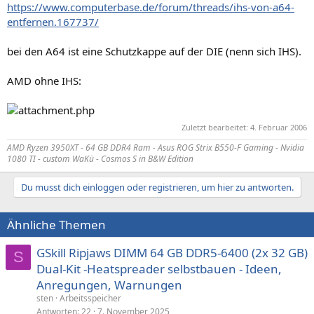
https://www.computerbase.de/forum/threads/ihs-von-a64-
entfernen.167737/
bei den A64 ist eine Schutzkappe auf der DIE (nenn sich IHS).
AMD ohne IHS:
Zuletzt bearbeitet:
4. Februar 2006
AMD Ryzen 3950XT - 64 GB DDR4 Ram - Asus ROG Strix B550-F Gaming - Nvidia
1080 TI - custom WaKü - Cosmos S in B&W Edition
Du musst dich einloggen oder registrieren, um hier zu antworten.
Ähnliche Themen
GSkill Ripjaws DIMM 64 GB DDR5-6400 (2x 32 GB)
S
Dual-Kit -Heatspreader selbstbauen - Ideen,
Anregungen, Warnungen
sten
Arbeitsspeicher
Antworten
22
7. November 2025