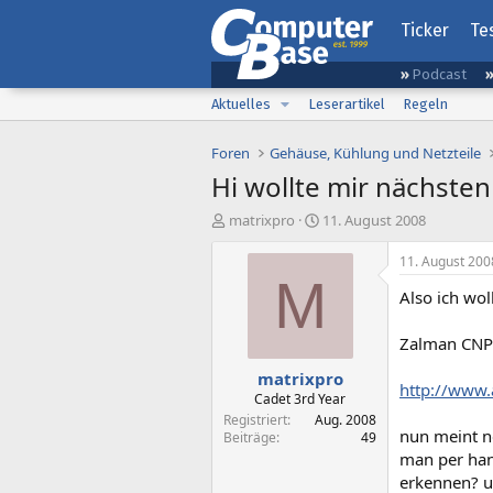
Ticker
Te
Podcast
Aktuelles
Leserartikel
Regeln
Foren
Gehäuse, Kühlung und Netzteile
Hi wollte mir nächste
E
E
matrixpro
11. August 2008
r
r
s
s
11. August 200
t
t
M
Also ich wol
e
e
l
l
l
l
Zalman CNP
e
t
matrixpro
r
a
http://www
m
Cadet 3rd Year
Registriert
Aug. 2008
nun meint ne
Beiträge
49
man per han
erkennen? u