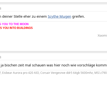
8
n deiner Stelle eher zu einem
Scythe Mugen
greifen.
S YOU TO THE MOON
ES YOU INTO BUILDINGS
Xiaomi 
8
 ja bischen zeit mal schauen was hier noch wie vorschläge komm
KF, Eisbear Aurora pro 420 AIO, Corsair Vengesnve ddr5 64gb 5600mhz, MSI z79