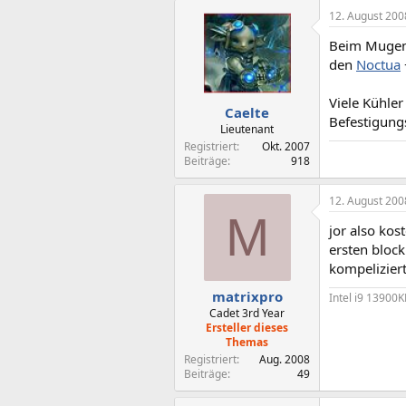
12. August 200
Beim Mugen 
den
Noctua
Viele Kühler
Caelte
Befestigung
Lieutenant
Registriert
Okt. 2007
Beiträge
918
12. August 200
M
jor also kos
ersten bloc
kompeliziert
matrixpro
Intel i9 13900
Cadet 3rd Year
Ersteller dieses
Themas
Registriert
Aug. 2008
Beiträge
49