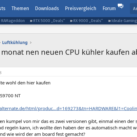
sts
Themen
Downloads
Preisvergleich
Forum
A
RAMageddon
RTX 5000 „Deals“
RX 9000 „Deals“
Ideale Gamin
Luftkühlung
n monat nen neuen CPU kühler kaufen a
8
lte wohl den hier kaufen
S9700 NT
.alternate.de/html/produc...d=169273&tn=HARDWARE&l1=Cooli
n kumpel von mir das es zwei versionen gibt, einmal einen der s
d regeln kann, ich wollte den haben der es automatisch macht 
nd wie wird der am board fest gemacht?