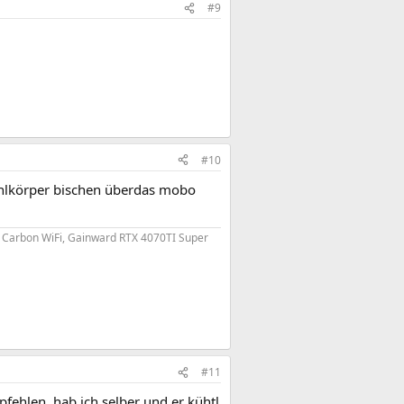
#9
#10
ühlkörper bischen überdas mobo
0 Carbon WiFi, Gainward RTX 4070TI Super
#11
ehlen, hab ich selber und er kühtl