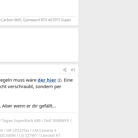
0 Carbon WiFi, Gainward RTX 4070TI Super
#2
 regeln muss wäre
der hier
. Eine
icht verschraubt, sondern per
 Aber wenn er dir gefällt...
/ Tagan SuperRock 680 / Dell 3008WFP /
450 / HP LP2275w / CM Cosmos S
2II 330W / LG 227WT / Lancool K7