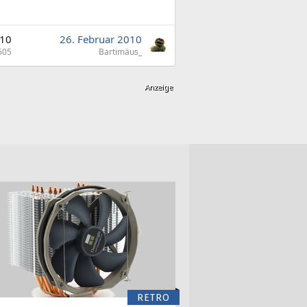
10
26. Februar 2010
605
Bartimäus_
RETRO