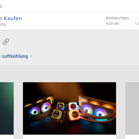
ng
er Kaufen
Antworten
Aufrufe
1.
lung
sApp
E-Mail
Link
Luftkühlung