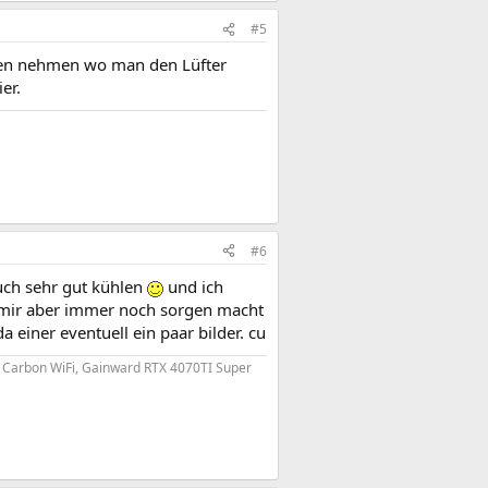
#5
eden nehmen wo man den Lüfter
er.
#6
auch sehr gut kühlen
und ich
 mir aber immer noch sorgen macht
a einer eventuell ein paar bilder. cu
0 Carbon WiFi, Gainward RTX 4070TI Super