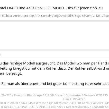
ntel E8400 und Asus P5N-E SLI MOBO... thx für jeden tipp. cu
KF, Eisbear Aurora pro 420 AIO, Corsair Vengesnve ddr5 64gb 5600mhz, MSI z79
8
u das richtige Modell ausgesucht. Das Modell wo man per Hand
eitung kriegst du mit dem Kühler dazu. Der Kühler selbst wird n
rn befestigt.
r Zalman als überteuert und bei guter Kühlleistung ist er sehr laut.
20x225 / Foxconn Bloodrage / 3x2GB Corsair Dominator / GeForce GTX 295 
Lian Li PC-A77B
00 @ 7.5x600 / GA-EP45-Extreme / 4x1GB Micron / ATI HD 4870 / Corsair HX
 @ 6x333 / GA-EP45-UD3P / 2x1GB CellShock / GeForce 8400GS / Seasonic S1