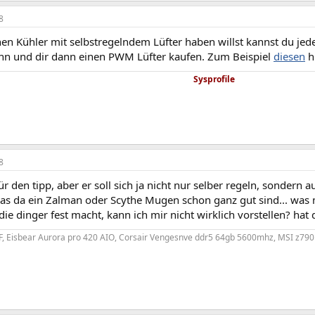
8
en Kühler mit selbstregelndem Lüfter haben willst kannst du j
nn und dir dann einen PWM Lüfter kaufen. Zum Beispiel
diesen
hi
Sysprofile
8
r den tipp, aber er soll sich ja nicht nur selber regeln, sondern 
as da ein Zalman oder Scythe Mugen schon ganz gut sind... was
die dinger fest macht, kann ich mir nicht wirklich vorstellen? hat d
KF, Eisbear Aurora pro 420 AIO, Corsair Vengesnve ddr5 64gb 5600mhz, MSI z79