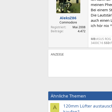
meinen Phe
Bei einem St
Die Lautstä
AleksZ86
auch einen L
Commodore
ich hör nix 
Registriert
Mai 2008
Beiträge
4.472
MB:
ASUS ROG 
3400C16
SSD:
Ähnliche Themen
120mm Lüfter austausc
A
kaufen?