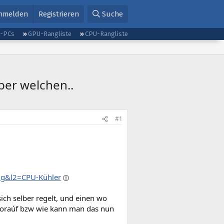
nmelden
Registrieren
Suche
g-PCs
GPU-Rangliste
CPU-Rangliste
ber welchen..
#1
ng&l2=CPU-Kühler
ich selber regelt, und einen wo
woraúf bzw wie kann man das nun