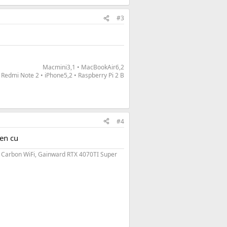
#3
Macmini3,1 • MacBookAir6,2
Redmi Note 2 • iPhone5,2 • Raspberry Pi 2 B​
#4
en cu
0 Carbon WiFi, Gainward RTX 4070TI Super