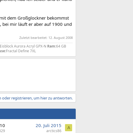
ut, mit dem Großglockner bekommst
 bei mir läuft er aber auf 1900 und
Zuletzt bearbeitet:
12. August 2008
isblock Aurora Acryl GPX-N
Ram:
64 GB
se:
Fractal Define 7XL
 oder registrieren, um hier zu antworten.
10
20. Juli 2015
A
829
arctics86