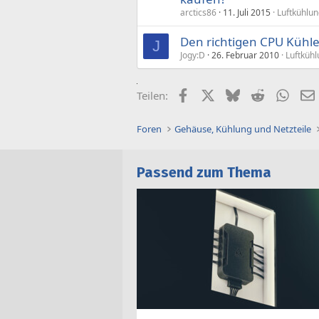
arctics86
11. Juli 2015
Luftkühlu
Den richtigen CPU Kühl
J
Jogy:D
26. Februar 2010
Luftküh
Facebook
X (Twitter)
Bluesky
Reddit
What
Teilen:
Foren
Gehäuse, Kühlung und Netzteile
Passend zum Thema