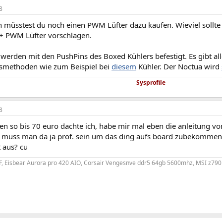
8
müsstest du noch einen PWM Lüfter dazu kaufen. Wieviel sollte
+ PWM Lüfter vorschlagen.
 werden mit den PushPins des Boxed Kühlers befestigt. Es gibt al
smethoden wie zum Beispiel bei
diesem
Kühler. Der Noctua wird
Sysprofile
8
ten so bis 70 euro dachte ich, habe mir mal eben die anleitung v
k muss man da ja prof. sein um das ding aufs board zubekommen,
 aus? cu
KF, Eisbear Aurora pro 420 AIO, Corsair Vengesnve ddr5 64gb 5600mhz, MSI z79