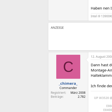
Haben nen I
Intel i9 13900
12. August 200
C
Dann hast d
Montage-Anl
Halteklamme
_chimera_
Ich finde de
Commander
Registriert
März 2008
Beiträge
2.782
UP W3520 @ 
E86
E8400