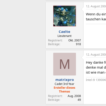
12. August 200
Wenn du ein
tauschen ka
Caelte
Lieutenant
Registriert
Okt. 2007
Beiträge
918
12. August 200
M
Hey danke fü
denke mal d
ist wie man 
matrixpro
Intel i9 13900
Cadet 3rd Year
Ersteller dieses
Themas
Registriert
Aug. 2008
Beiträge
49