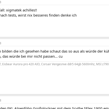
8
all: xigmatek achilles!!
ach tests, wirst nix besseres finden denke ich
8
 bilden die ich gesehen habe schaut das so aus als würde der k
 das würde bei mir nicht passen... cu
KF, Eisbear Aurora pro 420 AIO, Corsair Vengesnve ddr5 64gb 5600mhz, MSI z79
8
r den EKL Alpenföhn Großglockner mit dem Scythe SFlex 1900 empf