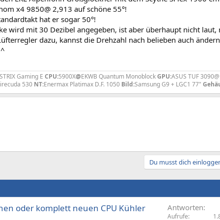
nom x4 9850@ 2,913 auf schöne 55°!
andardtakt hat er sogar 50°!
rke wird mit 30 Dezibel angegeben, ist aber überhaupt nicht la
üfterregler dazu, kannst die Drehzahl nach belieben auch ändern,
^^
STRIX Gaming E
CPU:
5900X
@
EKWB Quantum Monoblock
GPU:
ASUS TUF 3090@E
Firecuda 530
NT:
Enermax Platimax D.F. 1050
Bild:
Samsung G9 + LGC1 77"
Gehäu
Du musst dich einloggen
hen oder komplett neuen CPU Kühler
Antworten
Aufrufe
1.