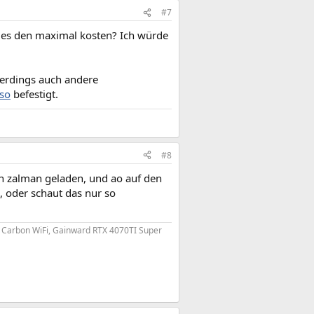
#7
 es den maximal kosten? Ich würde
lerdings auch andere
so
befestigt.
#8
on zalman geladen, und ao auf den
 oder schaut das nur so
0 Carbon WiFi, Gainward RTX 4070TI Super