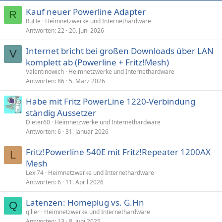
Kauf neuer Powerline Adapter
R
RuHe
Heimnetzwerke und Internethardware
Antworten
22
20. Juni 2026
Internet bricht bei großen Downloads über LAN
V
komplett ab (Powerline + Fritz!Mesh)
Valentinowich
Heimnetzwerke und Internethardware
Antworten
86
5. März 2026
Habe mit Fritz PowerLine 1220-Verbindung
ständig Aussetzer
Dieter60
Heimnetzwerke und Internethardware
Antworten
6
31. Januar 2026
Fritz!Powerline 540E mit Fritz!Repeater 1200AX
L
Mesh
Lexl74
Heimnetzwerke und Internethardware
Antworten
6
11. April 2026
Latenzen: Homeplug vs. G.Hn
Q
qiller
Heimnetzwerke und Internethardware
Antworten
13
8. Juni 2025