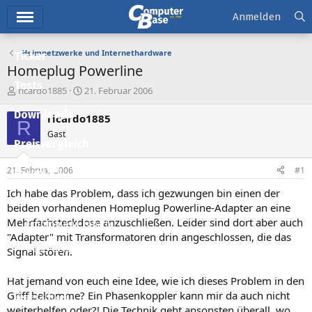
Hauptmenü
Anmelden
Heimnetzwerke und Internethardware
Ticker
Homeplug Powerline
Tests
E
E
ricardo1885
21. Februar 2006
r
r
Downloads
s
s
ricardo1885
R
t
t
Gast
e
e
Preisvergleich
l
l
l
l
21. Februar 2006
#1
Forum
e
t
r
a
Ich habe das Problem, dass ich gezwungen bin einen der
Aktuelles
m
beiden vorhandenen Homeplug Powerline-Adapter an eine
Mehrfachsteckdose anzuschließen. Leider sind dort aber auch
Empfohlene Inhalte
"Adapter" mit Transformatoren drin angeschlossen, die das
Neue Beiträge
Signal stören.
Neueste Aktivitäten
Hat jemand von euch eine Idee, wie ich dieses Problem in den
Griff bekomme? Ein Phasenkoppler kann mir da auch nicht
Leserartikel
weiterhelfen oder?! Die Technik geht ansonsten überall, wo