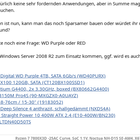
türlich keine sehr fordernden Anwendungen, aber in Summe mag
auchen.
n ist nun, kann man das noch Sparsamer bauen oder würdet ihr
und?
tte noch eine Frage: WD Purple oder RED
 Windows Server 2008 R2 zum Einsatz kommen, ggf. wird es auch
 Digital WD Purple 4TB, SATA 6Gb/s (WD40PURX)
 BX100 120GB, SATA (CT120BX100SSD1)
entium G4400, 2x 3.30GHz, boxed (BX80662G4400)
B150M Pro4S (90-MXGZX0-A0UAYZ)
38-76cm / 15-30" (19183052)
Deep Silence 4 anthrazit, schallgedämmt (NXDS4A)
t! Straight Power 10 400W ATX 2.4 (E10-400W/BN230)
 LTDN40D50TS
Ryzen 7 7800X3D -25AC Curve, SoC 1.1V, Noctua NH-D15 SE-AM4, X