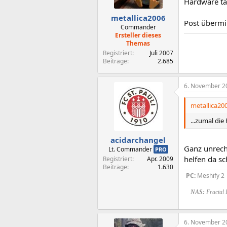
Hardware ta
metallica2006
Post übermi
Commander
Ersteller dieses
Themas
Registriert
Juli 2007
Beiträge
2.685
6. November 2
metallica200
...zumal die
acidarchangel
Ganz unrech
Lt. Commander
PRO
helfen da sc
Registriert
Apr. 2009
Beiträge
1.630
PC:
Meshify 2
NAS:
Fractal
6. November 2