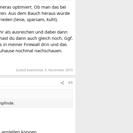
meras optimiert. Ob man das bei
ätzen. Aus dem Bauch heraus würde
ieden (leise, sparsam, kühl).
ehr als ausreichen und dabei dann
n hast du dann auch gleich noch. Ggf.
s in meiner Firewall drin und das
ch zuhause nochmal nachschauen.
Zuletzt bearbeitet:
6. November 2015
#9
mpfinde.
s anstellen können.