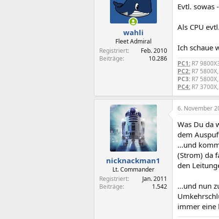
Evtl. sowas 
Als CPU evt
wahli
Fleet Admiral
Ich schaue w
Registriert
Feb. 2010
Beiträge
10.286
PC1:
R7 9800X3
PC2:
R7 5800X,
PC3:
R7 5800X,
PC4:
R7 3700X,
6. November 2
Was Du da wi
dem Auspuf
...und kommt
(Strom) da f
nicknackman1
den Leitunge
Lt. Commander
Registriert
Jan. 2011
...und nun z
Beiträge
1.542
Umkehrschlus
immer eine 