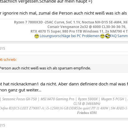
tsächlich vergessen.Schande auf mein haupt =)
r ignorire nich mal, zumal die Person auch nicht weiß was ich al
Ryzen 7 7800X3D -25AC Curve, SoC 1.1V, Noctua NH-D15 SE-AM4, X
Corsair Vengeance 2x32 @ 6000 CL30-36-36-76,
RTX 4070 Ti Super, 980 Pro 1TB Windows 11, 2x NM790 4 
Lösungsvorschläge bei PC Problemen
FAQ Samm
015
6 schrieb:
 Person auch nicht weiß was ich als sparsam empfinde.
t hat nicknackman1 da nicht. Aber dann definiere doch mal was f
hon ganz gut weiter...
| Seasonic Focus GX-750 | MSI X470 Gaming Pro | Ryzen 5900X | Mugen 5 PCGH | 
CL18 @ 3466MHz
 Define R3|ECS LEET Z790H7-A | i5-12500|16 GB DDR5|be quiet! PP 11 400W | SW-RAID-
Fritzbox 6591
015