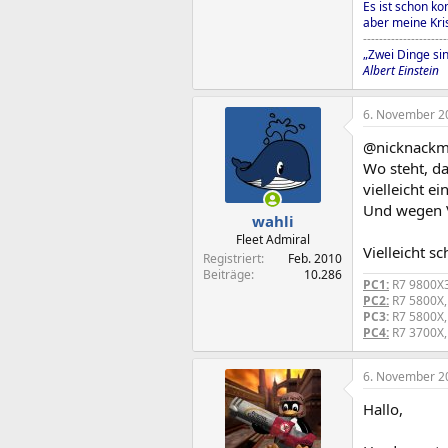
Es ist schon ko
aber meine Kris
---------------------
„Zwei Dinge si
Albert Einstein
6. November 2
@nicknack
Wo steht, da
vielleicht e
Und wegen Ve
wahli
Fleet Admiral
Vielleicht s
Registriert
Feb. 2010
Beiträge
10.286
PC1:
R7 9800X3
PC2:
R7 5800X,
PC3:
R7 5800X,
PC4:
R7 3700X,
6. November 2
Hallo,