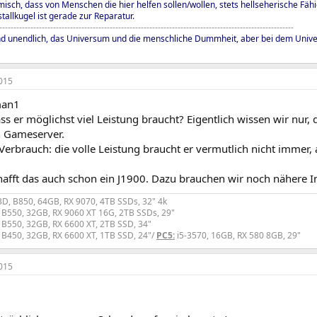
misch, dass von Menschen die hier helfen sollen/wollen, stets hellseherische Fäh
tallkugel ist gerade zur Reparatur.
--------------------------------------------------------------------------------------------------------
nd unendlich, das Universum und die menschliche Dummheit, aber bei dem Univers
015
man1
ss er möglichst viel Leistung braucht? Eigentlich wissen wir nur,
in Gameserver.
rbrauch: die volle Leistung braucht er vermutlich nicht immer, al
chafft das auch schon ein J1900. Dazu brauchen wir noch nähere 
D, B850, 64GB, RX 9070, 4TB SSDs, 32" 4k
 B550, 32GB, RX 9060 XT 16G, 2TB SSDs, 29"
 B550, 32GB, RX 6600 XT, 2TB SSD, 34"
 B450, 32GB, RX 6600 XT, 1TB SSD, 24"/
PC5:
i5-3570, 16GB, RX 580 8GB, 29"
015