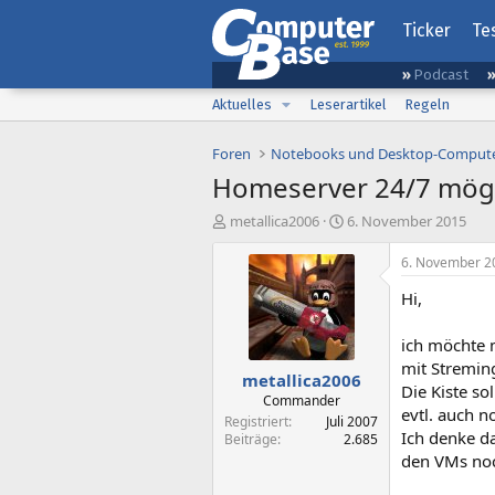
Ticker
Te
Podcast
Aktuelles
Leserartikel
Regeln
Foren
Notebooks und Desktop-Comput
Homeserver 24/7 mögl
E
E
metallica2006
6. November 2015
r
r
s
s
6. November 2
t
t
Hi,
e
e
l
l
l
l
ich möchte 
e
t
mit Stremin
metallica2006
r
a
Die Kiste s
m
Commander
evtl. auch n
Registriert
Juli 2007
Ich denke da
Beiträge
2.685
den VMs noc