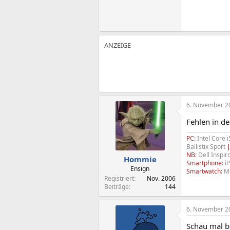
6. November 2
Fehlen in d
PC:
Intel Core 
Ballistix Sport
NB:
Dell Inspir
Hommie
Smartphone:
iP
Ensign
Smartwatch:
Mo
Registriert
Nov. 2006
Beiträge
144
6. November 2
Schau mal be