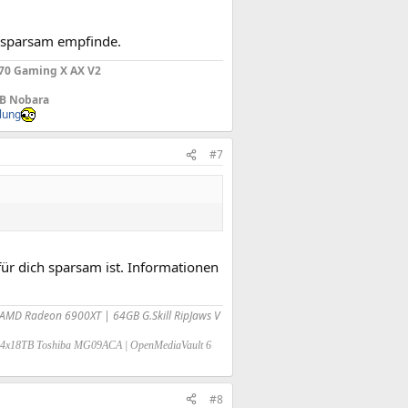
s sparsam empfinde.
670 Gaming X AX V2
TB Nobara
lung
#7
ür dich sparsam ist. Informationen
AMD Radeon 6900XT | 64GB G.Skill RipJaws V
5 4x18TB Toshiba MG09ACA | OpenMediaVault 6
#8