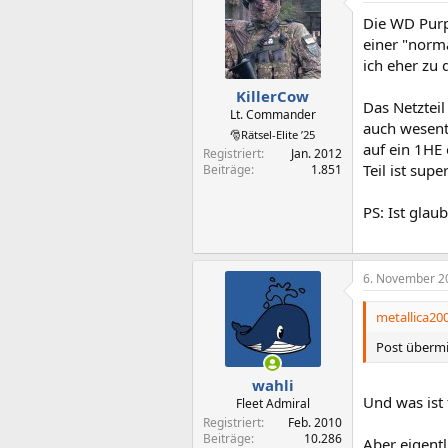
Die WD Purp
einer "norm
ich eher zu 
KillerCow
Das Netzteil
Lt. Commander
auch wesentl
🎅Rätsel-Elite ’25
auf ein 1HE 
Registriert
Jan. 2012
Teil ist sup
Beiträge
1.851
PS: Ist gla
6. November 2
metallica200
Post übermi
wahli
Und was ist
Fleet Admiral
Registriert
Feb. 2010
Beiträge
10.286
Aber eigentl