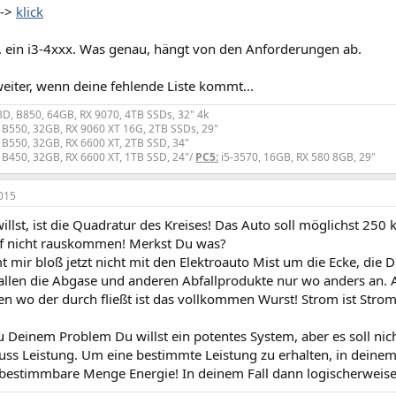
-->
klick
l. ein i3-4xxx. Was genau, hängt von den Anforderungen ab.
eiter, wenn deine fehlende Liste kommt...
D, B850, 64GB, RX 9070, 4TB SSDs, 32" 4k
 B550, 32GB, RX 9060 XT 16G, 2TB SSDs, 29"
 B550, 32GB, RX 6600 XT, 2TB SSD, 34"
 B450, 32GB, RX 6600 XT, 1TB SSD, 24"/
PC5:
i5-3570, 16GB, RX 580 8GB, 29"
015
llst, ist die Quadratur des Kreises! Das Auto soll möglichst 250
f nicht rauskommen! Merkst Du was?
 mir bloß jetzt nicht mit den Elektroauto Mist um die Ecke, die
allen die Abgase und anderen Abfallprodukte nur wo anders an. A
n wo der durch fließt ist das vollkommen Wurst! Strom ist Strom
u Deinem Problem Du willst ein potentes System, aber es soll nic
s Leistung. Um eine bestimmte Leistung zu erhalten, in deinem F
bestimmbare Menge Energie! In deinem Fall dann logischerweise 