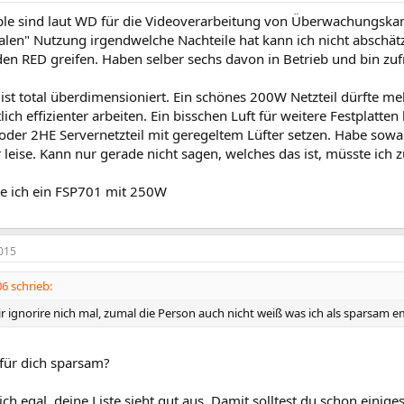
le sind laut WD für die Videoverarbeitung von Überwachungska
alen" Nutzung irgendwelche Nachteile hat kann ich nicht absch
den RED greifen. Haben selber sechs davon in Betrieb und bin zufr
 ist total überdimensioniert. Ein schönes 200W Netzteil dürfte m
ich effizienter arbeiten. Ein bisschen Luft für weitere Festplatte
oder 2HE Servernetzteil mit geregeltem Lüfter setzen. Habe sowa
er leise. Kann nur gerade nicht sagen, welches das ist, müsste i
ube ich ein FSP701 mit 250W
015
6 schrieb:
r ignorire nich mal, zumal die Person auch nicht weiß was ich als sparsam e
 für dich sparsam?
ich egal, deine Liste sieht gut aus. Damit solltest du schon einige