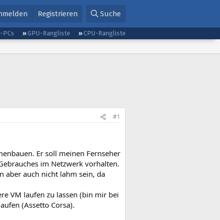
nmelden
Registrieren
Suche
g-PCs
GPU-Rangliste
CPU-Rangliste
#1
menbauen. Er soll meinen Fernseher
 Gebrauches im Netzwerk vorhalten.
n aber auch nicht lahm sein, da
re VM laufen zu lassen (bin mir bei
aufen (Assetto Corsa).