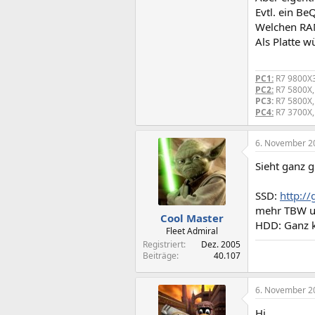
Evtl. ein B
Welchen RAM
Als Platte w
PC1:
R7 9800X3
PC2:
R7 5800X,
PC3:
R7 5800X,
PC4:
R7 3700X,
6. November 2
Sieht ganz 
SSD:
http:/
mehr TBW un
Cool Master
HDD: Ganz k
Fleet Admiral
Registriert
Dez. 2005
Beiträge
40.107
6. November 2
Hi,