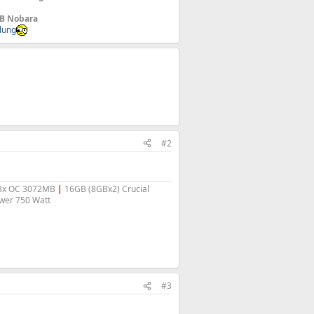
TB Nobara
lung
#2
 3x OC 3072MB
|
16GB (8GBx2) Crucial
wer 750 Watt
#3