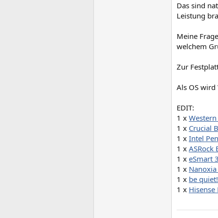
Das sind na
Leistung br
Meine Frage
welchem Gr
Zur Festpla
Als OS wird
EDIT:
1 x
Western
1 x
Crucial
1 x
Intel P
1 x
ASRock 
1 x
eSmart 
1 x
Nanoxia 
1 x
be quie
1 x
Hisense