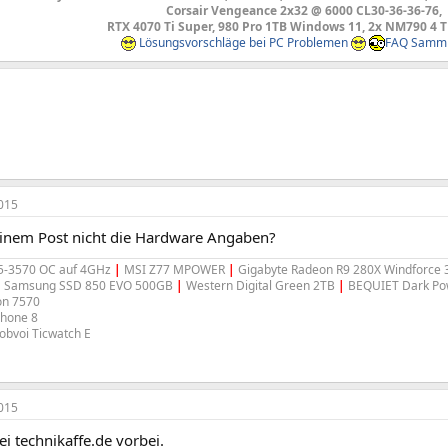
Corsair Vengeance 2x32 @ 6000 CL30-36-36-76,
RTX 4070 Ti Super, 980 Pro 1TB Windows 11, 2x NM790 4 
Lösungsvorschläge bei PC Problemen
FAQ Samm
015
einem Post nicht die Hardware Angaben?
i5-3570 OC auf 4GHz
|
MSI Z77 MPOWER
|
Gigabyte Radeon R9 280X Windforce
|
Samsung SSD 850 EVO 500GB
|
Western Digital Green 2TB
|
BEQUIET Dark Po
on 7570
hone 8
bvoi Ticwatch E
015
i technikaffe.de vorbei.