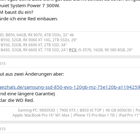
eQuiet System Power 7 300W.
 baust du ein?
ürde ich eine Red einbauen.
D, B850, 64GB, RX 9070, 4TB SSDs, 32" 4k
 B550, 32GB, RX 9060 XT 16G, 2TB SSDs, 29"
 B550, 32GB, RX 6600 XT, 2TB SSD, 34"
 B450, 32GB, RX 6600 XT, 1TB SSD, 24"/
PC5:
i5-3570, 16GB, RX 580 8GB, 29"
015
gut aus zwei Änderungen aber:
/geizhals.de/samsung-ssd-850-evo-120gb-mz-75e120b-a1194259
d eine längere Garantie)
lar die WD Red.
Gaming-PC: 9800X3D | 7900 XTX | B850 AI TOP | 96 GB 6000/30 | P
Apple: MacBook Pro 16" M1 Max | iPhone 15 Pro Max 1 TB | iPad Pro 11" 
015