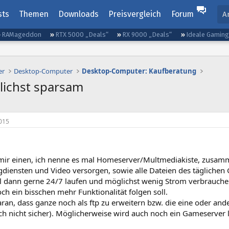
sts
Themen
Downloads
Preisvergleich
Forum
A
RAMageddon
RTX 5000 „Deals“
RX 9000 „Deals“
Ideale Gamin
er
Desktop-Computer
Desktop-Computer: Kaufberatung
ichst sparsam
015
mir einen, ich nenne es mal Homeserver/Multmediakiste, zusam
gdiensten und Video versorgen, sowie alle Dateien des täglichen
oll dann gerne 24/7 laufen und möglichst wenig Strom verbrauche
och ein bisschen mehr Funktionalität folgen soll.
ran, dass ganze noch als ftp zu erweitern bzw. die eine oder ande
h nicht sicher). Möglicherweise wird auch noch ein Gameserver l