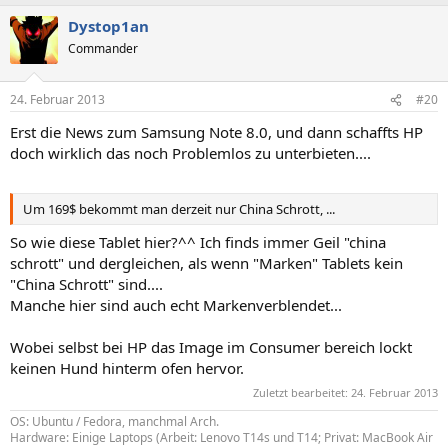
Dystop1an
Commander
24. Februar 2013
#20
Erst die News zum Samsung Note 8.0, und dann schaffts HP
doch wirklich das noch Problemlos zu unterbieten....
Um 169$ bekommt man derzeit nur China Schrott, ...
So wie diese Tablet hier?^^ Ich finds immer Geil "china
schrott" und dergleichen, als wenn "Marken" Tablets kein
"China Schrott" sind....
Manche hier sind auch echt Markenverblendet...
Wobei selbst bei HP das Image im Consumer bereich lockt
keinen Hund hinterm ofen hervor.
Zuletzt bearbeitet:
24. Februar 2013
OS: Ubuntu / Fedora, manchmal Arch.
Hardware: Einige Laptops (Arbeit: Lenovo T14s und T14; Privat: MacBook Air