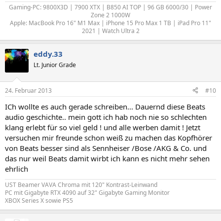
Gaming-PC: 9800X3D | 7900 XTX | B850 AI TOP | 96 GB 6000/30 | Power
Zone 2 1000W
Apple: MacBook Pro 16" M1 Max | iPhone 15 Pro Max 1 TB | iPad Pro 11"
2021 | Watch Ultra 2​
eddy.33
Lt. Junior Grade
24. Februar 2013
#10
ICh wollte es auch gerade schreiben... Dauernd diese Beats
audio geschichte.. mein gott ich hab noch nie so schlechten
klang erlebt für so viel geld ! und alle werben damit ! Jetzt
versuchen mir freunde schon weiß zu machen das Kopfhörer
von Beats besser sind als Sennheiser /Bose /AKG & Co. und
das nur weil Beats damit wirbt ich kann es nicht mehr sehen
ehrlich
UST Beamer VAVA Chroma mit 120" Kontrast-Leinwand
PC mit Gigabyte RTX 4090 auf 32" Gigabyte Gaming Monitor
XBOX Series X sowie PS5