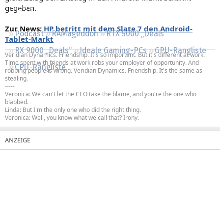
gegeben.
Regeln
Zur News:
HP betritt mit dem Slate 7 den Android-
Podcast
RAMageddon
RTX 5000 „Deals“
Tablet-Markt
RX 9000 „Deals“
Ideale Gaming-PCs
GPU-Rangliste
Veridian Dynamics. Friendship. It's so important. But it's different at work.
Time spent with friends at work robs your employer of opportunity. And
CPU-Rangliste
robbing people is wrong. Veridian Dynamics. Friendship. It's the same as
stealing.
-----
Veronica: We can't let the CEO take the blame, and you're the one who
blabbed.
Linda: But I'm the only one who did the right thing.
Veronica: Well, you know what we call that? Irony.