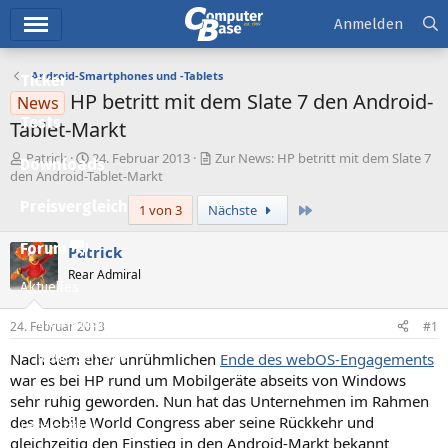
Hauptmenü
Anmelden
Android-Smartphones und -Tablets
Ticker
HP betritt mit dem Slate 7 den Android-
News
Tests
Tablet-Markt
E
E
Patrick
24. Februar 2013
Zur News: HP betritt mit dem Slate 7
Downloads
r
r
den Android-Tablet-Markt
s
s
Preisvergleich
Letzte
1 von 3
Nächste
t
t
e
e
l
l
Forum
Patrick
l
l
Rear Admiral
e
t
Aktuelles
r
a
m
Empfohlene Inhalte
24. Februar 2013
#1
Nach dem eher unrühmlichen
Ende des webOS-Engagements
Neue Beiträge
war es bei HP rund um Mobilgeräte abseits von Windows
Neueste Aktivitäten
sehr ruhig geworden. Nun hat das Unternehmen im Rahmen
des Mobile World Congress aber seine Rückkehr und
Leserartikel
gleichzeitig den Einstieg in den Android-Markt bekannt