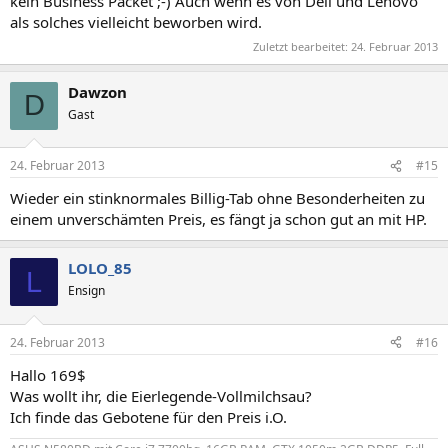
kein Business Packet ;-) Auch wenn es von Dell und Lenovo
als solches vielleicht beworben wird.
Zuletzt bearbeitet:
24. Februar 2013
Dawzon
D
Gast
24. Februar 2013
#15
Wieder ein stinknormales Billig-Tab ohne Besonderheiten zu
einem unverschämten Preis, es fängt ja schon gut an mit HP.
LOLO_85
L
Ensign
24. Februar 2013
#16
Hallo 169$
Was wollt ihr, die Eierlegende-Vollmilchsau?
Ich finde das Gebotene für den Preis i.O.