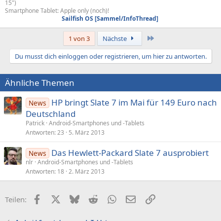
15")
Smartphone Tablet: Apple only (noch)!
Sailfish OS [Sammel/InfoThread]
Letzte
1 von 3
Nächste
Du musst dich einloggen oder registrieren, um hier zu antworten.
Ähnliche Themen
HP bringt Slate 7 im Mai für 149 Euro nach
News
Deutschland
Patrick
Android-Smartphones und -Tablets
Antworten
23
5. März 2013
Das Hewlett-Packard Slate 7 ausprobiert
News
nlr
Android-Smartphones und -Tablets
Antworten
18
2. März 2013
Facebook
X (Twitter)
Bluesky
Reddit
WhatsApp
E-Mail
Link
Teilen: