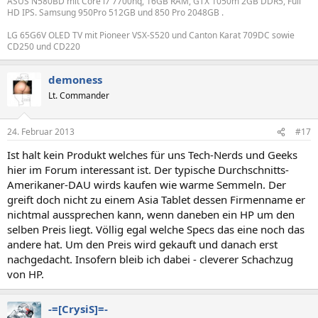
ASUS N580BD mit Core i7 7700hq, 16GB RAM, GTX 1050m 2GB DDR5, Full
HD IPS. Samsung 950Pro 512GB und 850 Pro 2048GB .
LG 65G6V OLED TV mit Pioneer VSX-S520 und Canton Karat 709DC sowie
CD250 und CD220
demoness
Lt. Commander
24. Februar 2013
#17
Ist halt kein Produkt welches für uns Tech-Nerds und Geeks
hier im Forum interessant ist. Der typische Durchschnitts-
Amerikaner-DAU wirds kaufen wie warme Semmeln. Der
greift doch nicht zu einem Asia Tablet dessen Firmenname er
nichtmal aussprechen kann, wenn daneben ein HP um den
selben Preis liegt. Völlig egal welche Specs das eine noch das
andere hat. Um den Preis wird gekauft und danach erst
nachgedacht. Insofern bleib ich dabei - cleverer Schachzug
von HP.
-=[CrysiS]=-