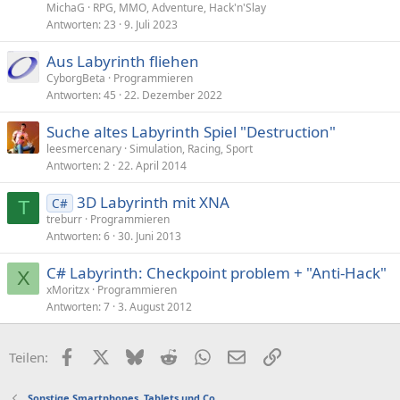
MichaG
RPG, MMO, Adventure, Hack'n'Slay
Antworten
23
9. Juli 2023
Aus Labyrinth fliehen
CyborgBeta
Programmieren
Antworten
45
22. Dezember 2022
Suche altes Labyrinth Spiel "Destruction"
leesmercenary
Simulation, Racing, Sport
Antworten
2
22. April 2014
3D Labyrinth mit XNA
C#
T
treburr
Programmieren
Antworten
6
30. Juni 2013
C# Labyrinth: Checkpoint problem + "Anti-Hack"
X
xMoritzx
Programmieren
Antworten
7
3. August 2012
Facebook
X (Twitter)
Bluesky
Reddit
WhatsApp
E-Mail
Link
Teilen:
Sonstige Smartphones, Tablets und Co.