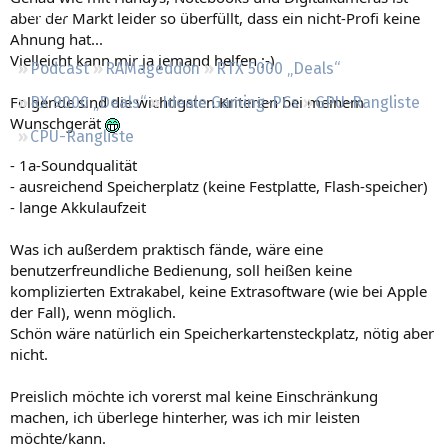
Regeln
aber der Markt leider so überfüllt, dass ein nicht-Profi keine
Ahnung hat...
Vielleicht kann mir ja jemand helfen ;-)
Podcast
RAMageddon
RTX 5000 „Deals“
Folgende sind die wichtigsten Kriterien bei meinem
RX 9000 „Deals“
Ideale Gaming-PCs
GPU-Rangliste
Wunschgerät
CPU-Rangliste
- 1a-Soundqualität
- ausreichend Speicherplatz (keine Festplatte, Flash-speicher)
- lange Akkulaufzeit
Was ich außerdem praktisch fände, wäre eine
benutzerfreundliche Bedienung, soll heißen keine
komplizierten Extrakabel, keine Extrasoftware (wie bei Apple
der Fall), wenn möglich.
Schön wäre natürlich ein Speicherkartensteckplatz, nötig aber
nicht.
Preislich möchte ich vorerst mal keine Einschränkung
machen, ich überlege hinterher, was ich mir leisten
möchte/kann.