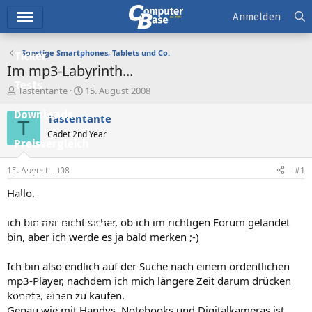
Hauptmenü
Anmelden
Sonstige Smartphones, Tablets und Co.
Ticker
Im mp3-Labyrinth...
Tests
E
E
Tastentante
15. August 2008
r
r
Downloads
s
s
Tastentante
T
t
t
Cadet 2nd Year
e
e
Preisvergleich
l
l
l
l
15. August 2008
#1
Forum
e
t
r
a
Hallo,
Aktuelles
m
ich bin mir nicht sicher, ob ich im richtigen Forum gelandet
Empfohlene Inhalte
bin, aber ich werde es ja bald merken ;-)
Neue Beiträge
Ich bin also endlich auf der Suche nach einem ordentlichen
Neueste Aktivitäten
mp3-Player, nachdem ich mich längere Zeit darum drücken
konnte, einen zu kaufen.
Leserartikel
Genau wie mit Handys, Notebooks und Digitalkameras ist